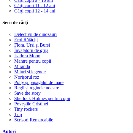
Cărți copii 9 - 10 ani
Cărți copii 11 - 12 ani
Cărți copii 12 - 14 ani
Serii de cărți
Detectivii de dinozauri
Eroi Rătăciți
Flora, Ursi și Bursi
Învățătorii de grijă
Isadora Moon
Mantre pentru copii
Miranda
Mituri și legende
Norișorul roz
Polly și papagalul de mare
Regii și reginele noastre
Save the story
Sherlock Holmes pentru copii
Poveștile Cristinei
Tiny rockers
Țup
Scrisori Remarcabile
Autori