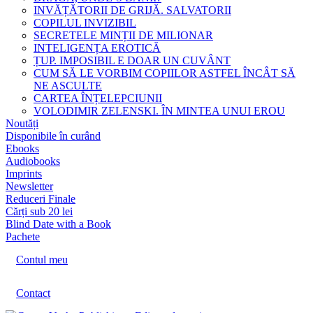
INVĂȚĂTORII DE GRIJĂ. SALVATORII
COPILUL INVIZIBIL
SECRETELE MINȚII DE MILIONAR
INTELIGENȚA EROTICĂ
ȚUP. IMPOSIBIL E DOAR UN CUVÂNT
CUM SĂ LE VORBIM COPIILOR ASTFEL ÎNCÂT SĂ
NE ASCULTE
CARTEA ÎNȚELEPCIUNII
VOLODIMIR ZELENSKI. ÎN MINTEA UNUI EROU
Noutăți
Disponibile în curând
Ebooks
Audiobooks
Imprints
Newsletter
Reduceri Finale
Cărți sub 20 lei
Blind Date with a Book
Pachete
Contul meu
Contact