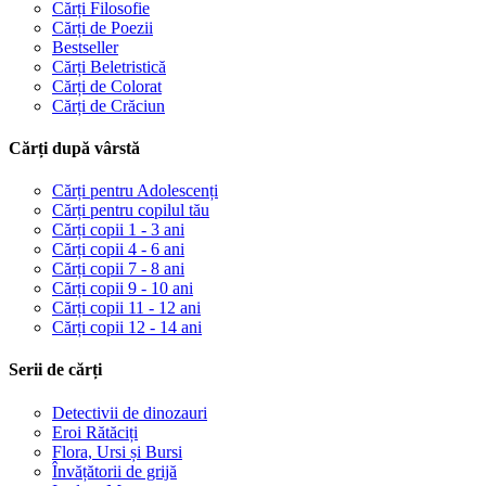
Cărți Filosofie
Cărți de Poezii
Bestseller
Cărți Beletristică
Cărți de Colorat
Cărți de Crăciun
Cărți după vârstă
Cărți pentru Adolescenți
Cărți pentru copilul tău
Cărți copii 1 - 3 ani
Cărți copii 4 - 6 ani
Cărți copii 7 - 8 ani
Cărți copii 9 - 10 ani
Cărți copii 11 - 12 ani
Cărți copii 12 - 14 ani
Serii de cărți
Detectivii de dinozauri
Eroi Rătăciți
Flora, Ursi și Bursi
Învățătorii de grijă