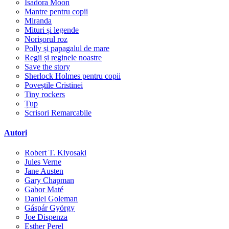
Isadora Moon
Mantre pentru copii
Miranda
Mituri și legende
Norișorul roz
Polly și papagalul de mare
Regii și reginele noastre
Save the story
Sherlock Holmes pentru copii
Poveștile Cristinei
Tiny rockers
Țup
Scrisori Remarcabile
Autori
Robert T. Kiyosaki
Jules Verne
Jane Austen
Gary Chapman
Gabor Maté
Daniel Goleman
Gáspár György
Joe Dispenza
Esther Perel