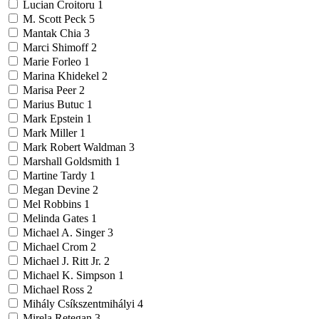
Lucian Croitoru
1
M. Scott Peck
5
Mantak Chia
3
Marci Shimoff
2
Marie Forleo
1
Marina Khidekel
2
Marisa Peer
2
Marius Butuc
1
Mark Epstein
1
Mark Miller
1
Mark Robert Waldman
3
Marshall Goldsmith
1
Martine Tardy
1
Megan Devine
2
Mel Robbins
1
Melinda Gates
1
Michael A. Singer
3
Michael Crom
2
Michael J. Ritt Jr.
2
Michael K. Simpson
1
Michael Ross
2
Mihály Csíkszentmihályi
4
Mirela Retegan
3