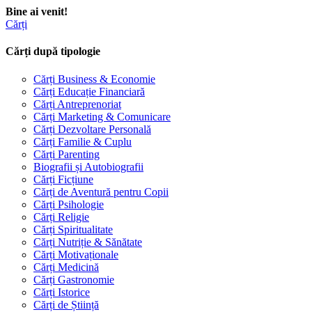
Bine ai venit!
Cărți
Cărți după tipologie
Cărți Business & Economie
Cărți Educație Financiară
Cărți Antreprenoriat
Cărți Marketing & Comunicare
Cărți Dezvoltare Personală
Cărți Familie & Cuplu
Cărți Parenting
Biografii și Autobiografii
Cărți Ficțiune
Cărți de Aventură pentru Copii
Cărți Psihologie
Cărți Religie
Cărți Spiritualitate
Cărți Nutriție & Sănătate
Cărți Motivaționale
Cărți Medicină
Cărți Gastronomie
Cărți Istorice
Cărți de Știință