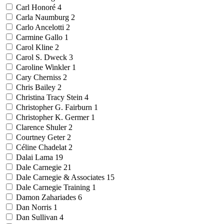
Carl Honoré
4
Carla Naumburg
2
Carlo Ancelotti
2
Carmine Gallo
1
Carol Kline
2
Carol S. Dweck
3
Caroline Winkler
1
Cary Cherniss
2
Chris Bailey
2
Christina Tracy Stein
4
Christopher G. Fairburn
1
Christopher K. Germer
1
Clarence Shuler
2
Courtney Geter
2
Céline Chadelat
2
Dalai Lama
19
Dale Carnegie
21
Dale Carnegie & Associates
15
Dale Carnegie Training
1
Damon Zahariades
6
Dan Norris
1
Dan Sullivan
4