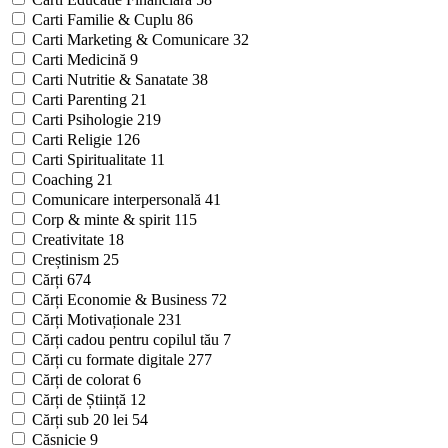
Carti Familie & Cuplu
86
Carti Marketing & Comunicare
32
Carti Medicină
9
Carti Nutritie & Sanatate
38
Carti Parenting
21
Carti Psihologie
219
Carti Religie
126
Carti Spiritualitate
11
Coaching
21
Comunicare interpersonală
41
Corp & minte & spirit
115
Creativitate
18
Creștinism
25
Cărți
674
Cărți Economie & Business
72
Cărți Motivaționale
231
Cărți cadou pentru copilul tău
7
Cărți cu formate digitale
277
Cărți de colorat
6
Cărți de Știință
12
Cărți sub 20 lei
54
Căsnicie
9