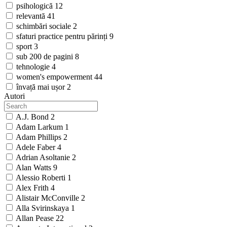
psihologică
12
relevantă
41
schimbări sociale
2
sfaturi practice pentru părinți
9
sport
3
sub 200 de pagini
8
tehnologie
4
women's empowerment
44
învață mai ușor
2
Autori
A.J. Bond
2
Adam Larkum
1
Adam Phillips
2
Adele Faber
4
Adrian Asoltanie
2
Alan Watts
9
Alessio Roberti
1
Alex Frith
4
Alistair McConville
2
Alla Svirinskaya
1
Allan Pease
22