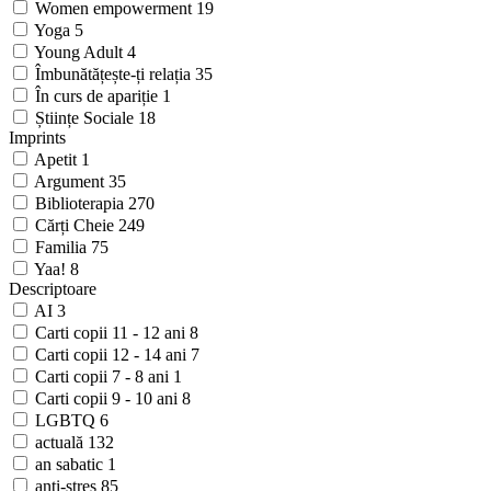
Women empowerment
19
Yoga
5
Young Adult
4
Îmbunătățește-ți relația
35
În curs de apariție
1
Științe Sociale
18
Imprints
Apetit
1
Argument
35
Biblioterapia
270
Cărți Cheie
249
Familia
75
Yaa!
8
Descriptoare
AI
3
Carti copii 11 - 12 ani
8
Carti copii 12 - 14 ani
7
Carti copii 7 - 8 ani
1
Carti copii 9 - 10 ani
8
LGBTQ
6
actuală
132
an sabatic
1
anti-stres
85