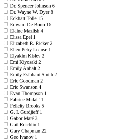
Dr. Spencer Johnson
6
Dr. Wayne W. Dyer
8
Eckhart Tolle
15
Edward De Bono
16
Elaine Mazlish
4
Elissa Epel
1
Elizabeth R. Ricker
2
Ellen Petry Leanse
1
Elyakim Kislev
2
Emi Kiyosaki
2
Emily Anhalt
2
Emily Esfahani Smith
2
Eric Goodman
2
Eric Swanson
4
Evan Thompson
1
Fabrice Midal
11
Felicity Brooks
5
G. I. Gurdjieff
1
Gabor Maté
3
Gail Reichlin
1
Gary Chapman
22
Geo Ivanov
1