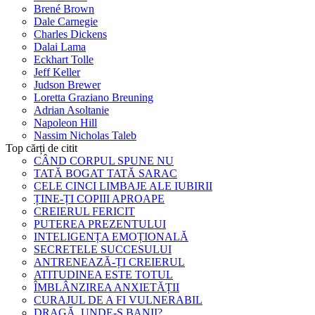
Brené Brown
Dale Carnegie
Charles Dickens
Dalai Lama
Eckhart Tolle
Jeff Keller
Judson Brewer
Loretta Graziano Breuning
Adrian Asoltanie
Napoleon Hill
Nassim Nicholas Taleb
Top cărți de citit
CÂND CORPUL SPUNE NU
TATĂ BOGAT TATĂ SARAC
CELE CINCI LIMBAJE ALE IUBIRII
ȚINE-ȚI COPIII APROAPE
CREIERUL FERICIT
PUTEREA PREZENTULUI
INTELIGENȚA EMOȚIONALĂ
SECRETELE SUCCESULUI
ANTRENEAZĂ-ȚI CREIERUL
ATITUDINEA ESTE TOTUL
ÎMBLÂNZIREA ANXIETĂȚII
CURAJUL DE A FI VULNERABIL
DRAGĂ, UNDE-S BANII?