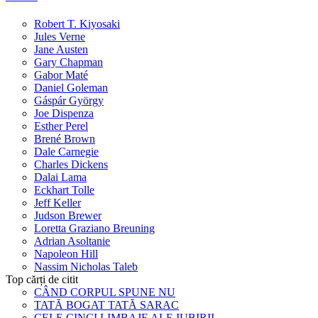
Robert T. Kiyosaki
Jules Verne
Jane Austen
Gary Chapman
Gabor Maté
Daniel Goleman
Gáspár György
Joe Dispenza
Esther Perel
Brené Brown
Dale Carnegie
Charles Dickens
Dalai Lama
Eckhart Tolle
Jeff Keller
Judson Brewer
Loretta Graziano Breuning
Adrian Asoltanie
Napoleon Hill
Nassim Nicholas Taleb
Top cărți de citit
CÂND CORPUL SPUNE NU
TATĂ BOGAT TATĂ SARAC
CELE CINCI LIMBAJE ALE IUBIRII