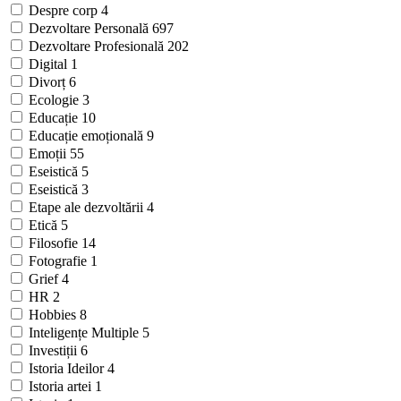
Despre corp
4
Dezvoltare Personală
697
Dezvoltare Profesională
202
Digital
1
Divorț
6
Ecologie
3
Educație
10
Educație emoțională
9
Emoții
55
Eseistică
5
Eseistică
3
Etape ale dezvoltării
4
Etică
5
Filosofie
14
Fotografie
1
Grief
4
HR
2
Hobbies
8
Inteligențe Multiple
5
Investiții
6
Istoria Ideilor
4
Istoria artei
1