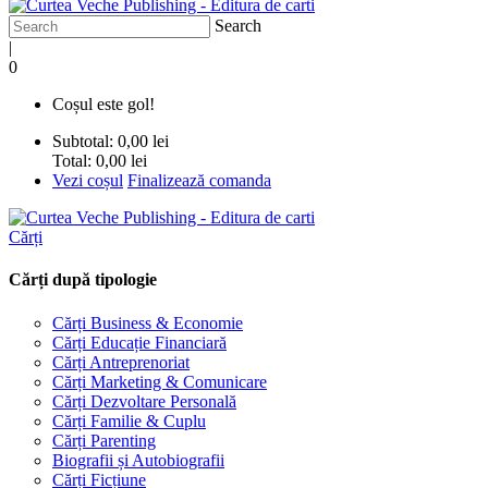
Search
|
0
Coșul este gol!
Subtotal:
0,00 lei
Total:
0,00 lei
Vezi coșul
Finalizează comanda
Cărți
Cărți după tipologie
Cărți Business & Economie
Cărți Educație Financiară
Cărți Antreprenoriat
Cărți Marketing & Comunicare
Cărți Dezvoltare Personală
Cărți Familie & Cuplu
Cărți Parenting
Biografii și Autobiografii
Cărți Ficțiune