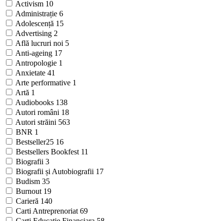
Activism
10
Administrație
6
Adolescență
15
Advertising
2
Află lucruri noi
5
Anti-ageing
17
Antropologie
1
Anxietate
41
Arte performative
1
Artă
1
Audiobooks
138
Autori români
18
Autori străini
563
BNR
1
Bestseller25
16
Bestsellers Bookfest
11
Biografii
3
Biografii și Autobiografii
17
Budism
35
Burnout
19
Carieră
140
Carti Antreprenoriat
69
Carti Educatie Financiara
58