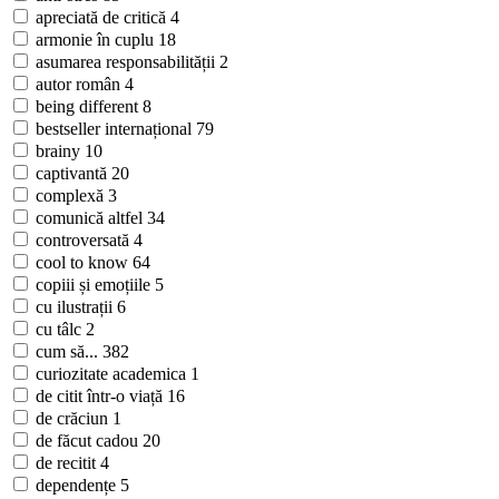
apreciată de critică
4
armonie în cuplu
18
asumarea responsabilității
2
autor român
4
being different
8
bestseller internațional
79
brainy
10
captivantă
20
complexă
3
comunică altfel
34
controversată
4
cool to know
64
copiii și emoțiile
5
cu ilustrații
6
cu tâlc
2
cum să...
382
curiozitate academica
1
de citit într-o viață
16
de crăciun
1
de făcut cadou
20
de recitit
4
dependențe
5