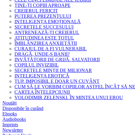
ȚINE-ȚI COPIII APROAPE
CREIERUL FERICIT
PUTEREA PREZENTULUI
INTELIGENȚA EMOȚIONALĂ
SECRETELE SUCCESULUI
ANTRENEAZĂ-ȚI CREIERUL
ATITUDINEA ESTE TOTUL
ÎMBLÂNZIREA ANXIETĂȚII
CURAJUL DE A FI VULNERABIL
DRAGĂ, UNDE-S BANII?
INVĂȚĂTORII DE GRIJĂ. SALVATORII
COPILUL INVIZIBIL
SECRETELE MINȚII DE MILIONAR
INTELIGENȚA EROTICĂ
ȚUP. IMPOSIBIL E DOAR UN CUVÂNT
CUM SĂ LE VORBIM COPIILOR ASTFEL ÎNCÂT SĂ N
CARTEA ÎNȚELEPCIUNII
VOLODIMIR ZELENSKI. ÎN MINTEA UNUI EROU
Noutăți
Disponibile în curând
Ebooks
Audiobooks
Imprints
Newsletter