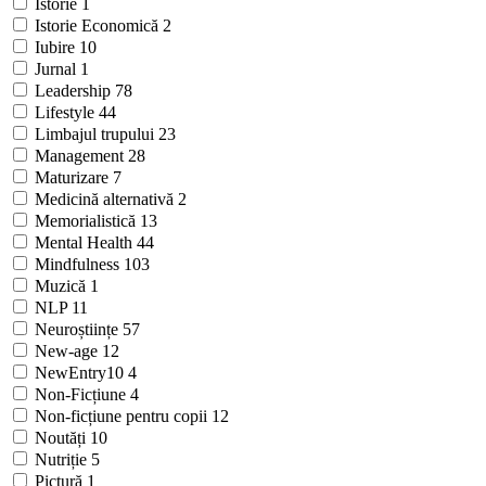
Istorie
1
Istorie Economică
2
Iubire
10
Jurnal
1
Leadership
78
Lifestyle
44
Limbajul trupului
23
Management
28
Maturizare
7
Medicină alternativă
2
Memorialistică
13
Mental Health
44
Mindfulness
103
Muzică
1
NLP
11
Neuroștiințe
57
New-age
12
NewEntry10
4
Non-Ficțiune
4
Non-ficțiune pentru copii
12
Noutăți
10
Nutriție
5
Pictură
1