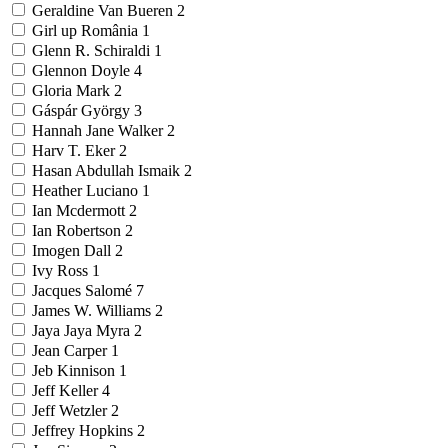
Geraldine Van Bueren
2
Girl up România
1
Glenn R. Schiraldi
1
Glennon Doyle
4
Gloria Mark
2
Gáspár György
3
Hannah Jane Walker
2
Harv T. Eker
2
Hasan Abdullah Ismaik
2
Heather Luciano
1
Ian Mcdermott
2
Ian Robertson
2
Imogen Dall
2
Ivy Ross
1
Jacques Salomé
7
James W. Williams
2
Jaya Jaya Myra
2
Jean Carper
1
Jeb Kinnison
1
Jeff Keller
4
Jeff Wetzler
2
Jeffrey Hopkins
2