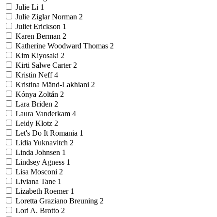
Julie Li
1
Julie Ziglar Norman
2
Juliet Erickson
1
Karen Berman
2
Katherine Woodward Thomas
2
Kim Kiyosaki
2
Kirti Salwe Carter
2
Kristin Neff
4
Kristina Mänd-Lakhiani
2
Kónya Zoltán
2
Lara Briden
2
Laura Vanderkam
4
Leidy Klotz
2
Let's Do It Romania
1
Lidia Yuknavitch
2
Linda Johnsen
1
Lindsey Agness
1
Lisa Mosconi
2
Liviana Tane
1
Lizabeth Roemer
1
Loretta Graziano Breuning
2
Lori A. Brotto
2