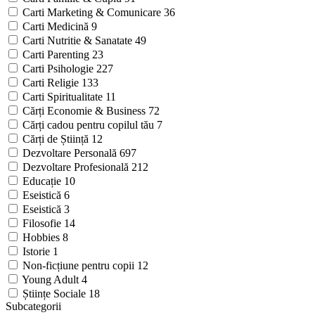
Carti Marketing & Comunicare
36
Carti Medicină
9
Carti Nutritie & Sanatate
49
Carti Parenting
23
Carti Psihologie
227
Carti Religie
133
Carti Spiritualitate
11
Cărți Economie & Business
72
Cărți cadou pentru copilul tău
7
Cărți de Știință
12
Dezvoltare Personală
697
Dezvoltare Profesională
212
Educație
10
Eseistică
6
Eseistică
3
Filosofie
14
Hobbies
8
Istorie
1
Non-ficțiune pentru copii
12
Young Adult
4
Științe Sociale
18
Subcategorii