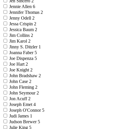
Jen Sincero
2
Jennie Allen
6
Jennifer Thomas
2
Jenny Odell
2
Jessa Crispin
2
Jessica Baum
2
Jim Collins
2
Jim Karol
2
Jinny S. Ditzler
1
Joanna Faber
5
Joe Dispenza
5
Joe Hart
2
Joe Knight
2
John Bradshaw
2
John Case
2
John Fleming
2
John Seymour
2
Jon Acuff
2
Joseph Emet
4
Joseph O'Connor
5
Judi James
1
Judson Brewer
5
Julie King
5