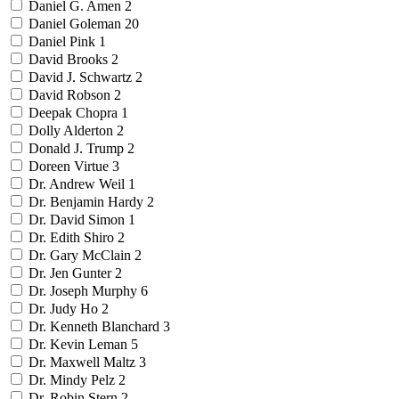
Daniel G. Amen
2
Daniel Goleman
20
Daniel Pink
1
David Brooks
2
David J. Schwartz
2
David Robson
2
Deepak Chopra
1
Dolly Alderton
2
Donald J. Trump
2
Doreen Virtue
3
Dr. Andrew Weil
1
Dr. Benjamin Hardy
2
Dr. David Simon
1
Dr. Edith Shiro
2
Dr. Gary McClain
2
Dr. Jen Gunter
2
Dr. Joseph Murphy
6
Dr. Judy Ho
2
Dr. Kenneth Blanchard
3
Dr. Kevin Leman
5
Dr. Maxwell Maltz
3
Dr. Mindy Pelz
2
Dr. Robin Stern
2