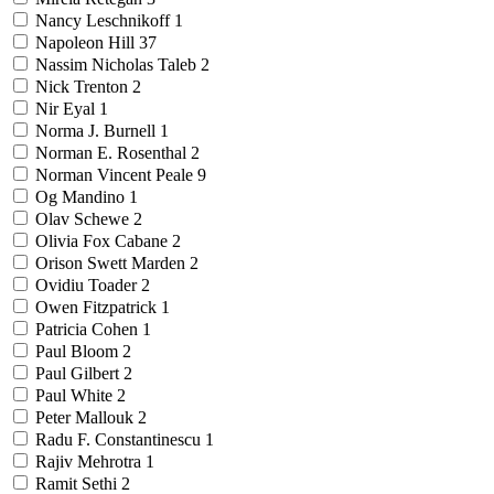
Nancy Leschnikoff
1
Napoleon Hill
37
Nassim Nicholas Taleb
2
Nick Trenton
2
Nir Eyal
1
Norma J. Burnell
1
Norman E. Rosenthal
2
Norman Vincent Peale
9
Og Mandino
1
Olav Schewe
2
Olivia Fox Cabane
2
Orison Swett Marden
2
Ovidiu Toader
2
Owen Fitzpatrick
1
Patricia Cohen
1
Paul Bloom
2
Paul Gilbert
2
Paul White
2
Peter Mallouk
2
Radu F. Constantinescu
1
Rajiv Mehrotra
1
Ramit Sethi
2