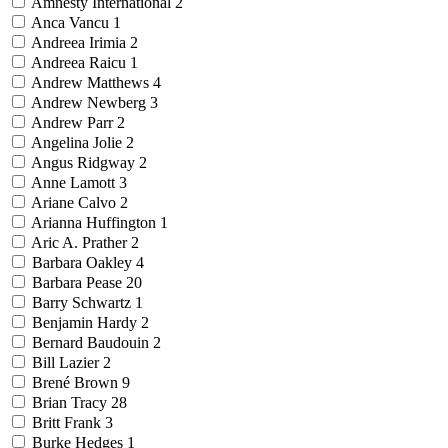
Amnesty International
2
Anca Vancu
1
Andreea Irimia
2
Andreea Raicu
1
Andrew Matthews
4
Andrew Newberg
3
Andrew Parr
2
Angelina Jolie
2
Angus Ridgway
2
Anne Lamott
3
Ariane Calvo
2
Arianna Huffington
1
Aric A. Prather
2
Barbara Oakley
4
Barbara Pease
20
Barry Schwartz
1
Benjamin Hardy
2
Bernard Baudouin
2
Bill Lazier
2
Brené Brown
9
Brian Tracy
28
Britt Frank
3
Burke Hedges
1