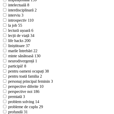
intelectuală
8
interdisciplinară
2
interviu
3
introspectiv
110
la job
55
lectură ușoară
6
lecții de viață
34
life hacks
200
liniștitoare
37
marile întrebări
22
minte sănătoasă
130
neurodivergență
1
participă!
8
pentru oameni ocupați
38
pentru toată familia
2
personaj principal feminin
3
perspective diferite
10
perspective noi
186
premiată
3
problem solving
14
probleme de cuplu
29
profundă
31