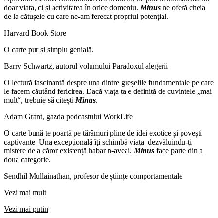
doar viața, ci și activitatea în orice domeniu.
Minus
ne oferă cheia
de la cătușele cu care ne-am ferecat propriul potențial.
Harvard Book Store
O carte pur și simplu genială.
Barry Schwartz, autorul volumului Paradoxul alegerii
O lectură fascinantă despre una dintre greșelile fundamentale pe care
le facem căutând fericirea. Dacă viața ta e definită de cuvintele „mai
mult“, trebuie să citești
Minus
.
Adam Grant, gazda podcastului WorkLife
O carte bună te poartă pe tărâmuri pline de idei exotice și povești
captivante. Una excepțională îți schimbă viața, dezvăluindu-ți
mistere de a căror existență habar n-aveai.
Minus
face parte din a
doua categorie.
Sendhil Mullainathan, profesor de științe comportamentale
Vezi mai mult
Vezi mai putin