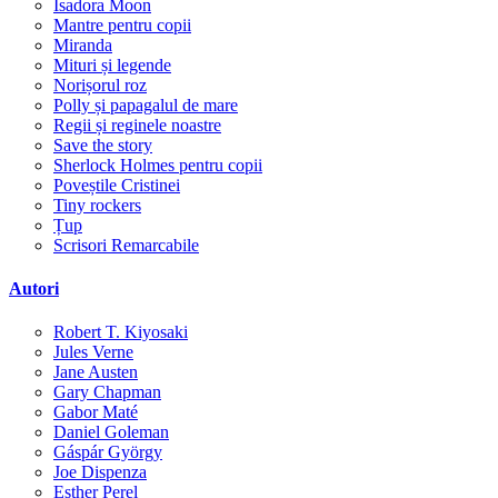
Isadora Moon
Mantre pentru copii
Miranda
Mituri și legende
Norișorul roz
Polly și papagalul de mare
Regii și reginele noastre
Save the story
Sherlock Holmes pentru copii
Poveștile Cristinei
Tiny rockers
Țup
Scrisori Remarcabile
Autori
Robert T. Kiyosaki
Jules Verne
Jane Austen
Gary Chapman
Gabor Maté
Daniel Goleman
Gáspár György
Joe Dispenza
Esther Perel