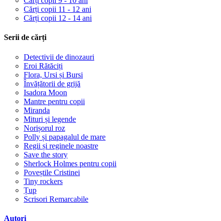
Cărți copii 9 - 10 ani
Cărți copii 11 - 12 ani
Cărți copii 12 - 14 ani
Serii de cărți
Detectivii de dinozauri
Eroi Rătăciți
Flora, Ursi și Bursi
Învățătorii de grijă
Isadora Moon
Mantre pentru copii
Miranda
Mituri și legende
Norișorul roz
Polly și papagalul de mare
Regii și reginele noastre
Save the story
Sherlock Holmes pentru copii
Poveștile Cristinei
Tiny rockers
Țup
Scrisori Remarcabile
Autori