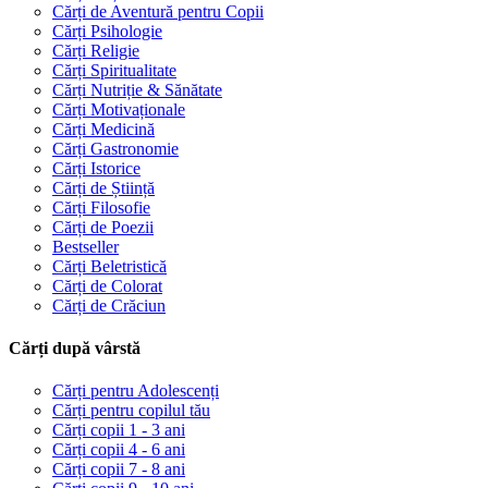
Cărți de Aventură pentru Copii
Cărți Psihologie
Cărți Religie
Cărți Spiritualitate
Cărți Nutriție & Sănătate
Cărți Motivaționale
Cărți Medicină
Cărți Gastronomie
Cărți Istorice
Cărți de Știință
Cărți Filosofie
Cărți de Poezii
Bestseller
Cărți Beletristică
Cărți de Colorat
Cărți de Crăciun
Cărți după vârstă
Cărți pentru Adolescenți
Cărți pentru copilul tău
Cărți copii 1 - 3 ani
Cărți copii 4 - 6 ani
Cărți copii 7 - 8 ani