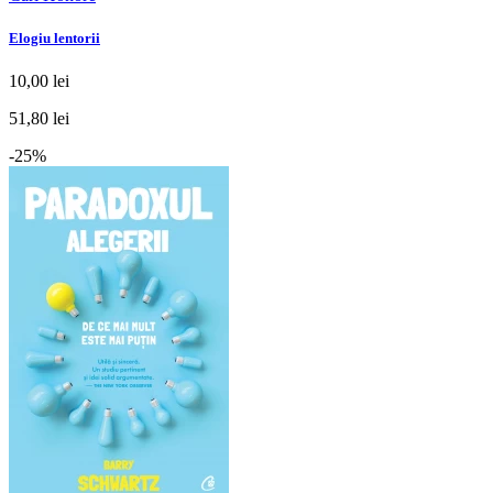
Elogiu lentorii
10,00 lei
51,80 lei
-25%