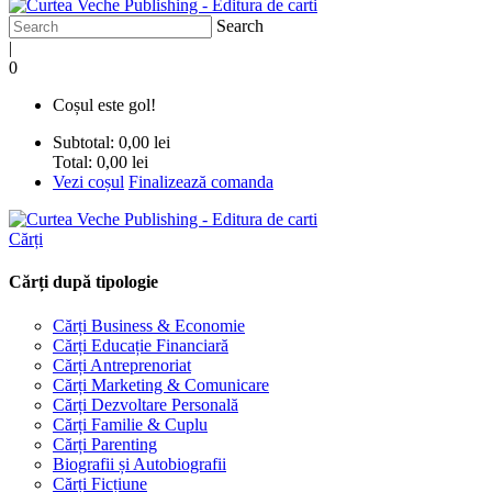
Search
|
0
Coșul este gol!
Subtotal:
0,00 lei
Total:
0,00 lei
Vezi coșul
Finalizează comanda
Cărți
Cărți după tipologie
Cărți Business & Economie
Cărți Educație Financiară
Cărți Antreprenoriat
Cărți Marketing & Comunicare
Cărți Dezvoltare Personală
Cărți Familie & Cuplu
Cărți Parenting
Biografii și Autobiografii
Cărți Ficțiune