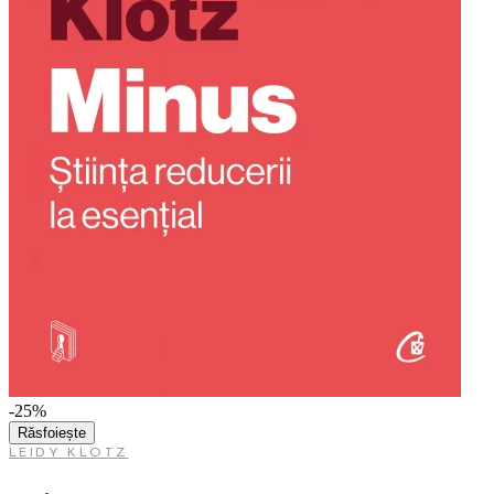
-25%
Răsfoiește
LEIDY KLOTZ