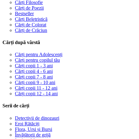
Cărți Filosofie
Cărți de Poezii
Bestseller
Cărți Beletristică
Cărți de Colorat
Cărți de Crăciun
Cărți după vârstă
Cărți pentru Adolescenți
Cărți pentru copilul tău
Cărți copii 1 - 3 ani
Cărți copii 4 - 6 ani
Cărți copii 7 - 8 ani
Cărți copii 9 - 10 ani
Cărți copii 11 - 12 ani
Cărți copii 12 - 14 ani
Serii de cărți
Detectivii de dinozauri
Eroi Rătăciți
Flora, Ursi și Bursi
Învățătorii de grijă