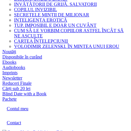
INVĂȚĂTORII DE GRIJĂ. SALVATORII
COPILUL INVIZIBIL
SECRETELE MINȚII DE MILIONAR
INTELIGENȚA EROTICĂ
ȚUP. IMPOSIBIL E DOAR UN CUVÂNT
CUM SĂ LE VORBIM COPIILOR ASTFEL ÎNCÂT SĂ
NE ASCULTE
CARTEA ÎNȚELEPCIUNII
VOLODIMIR ZELENSKI. ÎN MINTEA UNUI EROU
Noutăți
Disponibile în curând
Ebooks
Audiobooks
Imprints
Newsletter
Reduceri Finale
Cărți sub 20 lei
Blind Date with a Book
Pachete
Contul meu
Contact