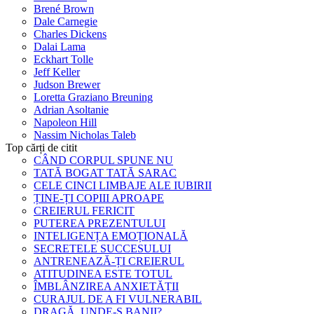
Brené Brown
Dale Carnegie
Charles Dickens
Dalai Lama
Eckhart Tolle
Jeff Keller
Judson Brewer
Loretta Graziano Breuning
Adrian Asoltanie
Napoleon Hill
Nassim Nicholas Taleb
Top cărți de citit
CÂND CORPUL SPUNE NU
TATĂ BOGAT TATĂ SARAC
CELE CINCI LIMBAJE ALE IUBIRII
ȚINE-ȚI COPIII APROAPE
CREIERUL FERICIT
PUTEREA PREZENTULUI
INTELIGENȚA EMOȚIONALĂ
SECRETELE SUCCESULUI
ANTRENEAZĂ-ȚI CREIERUL
ATITUDINEA ESTE TOTUL
ÎMBLÂNZIREA ANXIETĂȚII
CURAJUL DE A FI VULNERABIL
DRAGĂ, UNDE-S BANII?