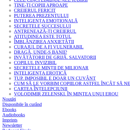
ȚINE-ȚI COPIII APROAPE
CREIERUL FERICIT
PUTEREA PREZENTULUI
INTELIGENȚA EMOȚIONALĂ
SECRETELE SUCCESULUI
ANTRENEAZĂ-ȚI CREIERUL
ATITUDINEA ESTE TOTUL
ÎMBLÂNZIREA ANXIETĂȚII
CURAJUL DE A FI VULNERABIL
DRAGĂ, UNDE-S BANII?
INVĂȚĂTORII DE GRIJĂ. SALVATORII
COPILUL INVIZIBIL
SECRETELE MINȚII DE MILIONAR
INTELIGENȚA EROTICĂ
ȚUP. IMPOSIBIL E DOAR UN CUVÂNT
CUM SĂ LE VORBIM COPIILOR ASTFEL ÎNCÂT SĂ N
CARTEA ÎNȚELEPCIUNII
VOLODIMIR ZELENSKI. ÎN MINTEA UNUI EROU
Noutăți
Disponibile în curând
Ebooks
Audiobooks
Imprints
Newsletter