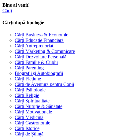
Bine ai venit!
Cărți
Cărți după tipologie
Cărți Business & Economie
Cărți Educație Financiară
Cărți Antreprenoriat
Cărți Marketing & Comunicare
Cărți Dezvoltare Personală
Cărți Familie & Cuplu
Cărți Parenting
Biografii și Autobiografii
Cărți Ficțiune
Cărți de Aventură pentru Copii
Cărți Psihologie
Cărți Religie
Cărți Spiritualitate
Cărți Nutriție & Sănătate
Cărți Motivaționale
Cărți Medicină
Cărți Gastronomie
Cărți Istorice
Cărți de Știință