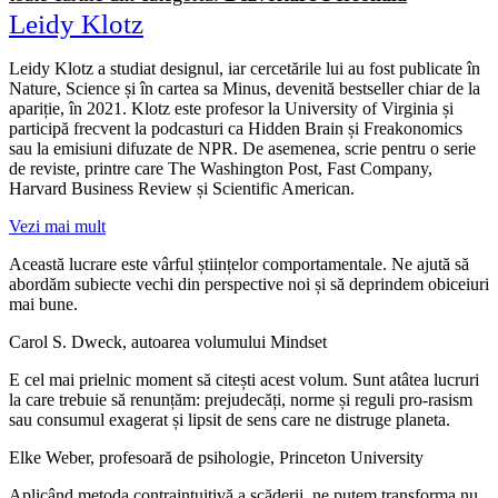
Leidy Klotz
Leidy Klotz a studiat designul, iar cercetările lui au fost publicate în
Nature, Science și în cartea sa Minus, devenită bestseller chiar de la
apariție, în 2021. Klotz este profesor la University of Virginia și
participă frecvent la podcasturi ca Hidden Brain și Freakonomics
sau la emisiuni difuzate de NPR. De asemenea, scrie pentru o serie
de reviste, printre care The Washington Post, Fast Company,
Harvard Business Review și Scientific American.
Vezi mai mult
Această lucrare este vârful științelor comportamentale. Ne ajută să
abordăm subiecte vechi din perspective noi și să deprindem obiceiuri
mai bune.
Carol S. Dweck, autoarea volumului Mindset
E cel mai prielnic moment să citești acest volum. Sunt atâtea lucruri
la care trebuie să renunțăm: prejudecăți, norme și reguli pro-rasism
sau consumul exagerat și lipsit de sens care ne distruge planeta.
Elke Weber, profesoară de psihologie, Princeton University
Aplicând metoda contraintuitivă a scăderii, ne putem transforma nu