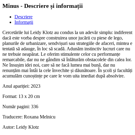
Minus - Descriere și informații
Descriere
Informații
Cercetările lui Leidy Klotz au condus la un adevăr simplu: indiferent
dacă este vorba despre construirea unor jucării cu piese de lego,
planurile de urbanizare, sendvișuri sau strategiile de afaceri, mintea e
tentată să adauge, în loc să scadă. Adunăm instinctiv lucruri care nu
ne trebuie neapărat. Le oferim stimulente celor cu performanțe
remarcabile, dar nu ne gândim să înlăturăm obstacolele din calea lor.
Ne însușim idei noi, care să ne facă lumea mai bună, dar nu
renunțăm mai întâi la cele învechite și dăunătoare. În școli și facultăți
acumulăm cunoștințe pe care le vom uita imediat după absolvire.
Anul apariției:
2023
Format:
13 x 20 cm
Număr pagini:
336
Traducere:
Roxana Melnicu
Autor:
Leidy Klotz