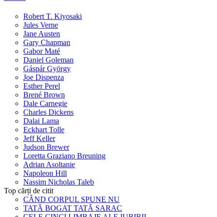
Robert T. Kiyosaki
Jules Verne
Jane Austen
Gary Chapman
Gabor Maté
Daniel Goleman
Gáspár György
Joe Dispenza
Esther Perel
Brené Brown
Dale Carnegie
Charles Dickens
Dalai Lama
Eckhart Tolle
Jeff Keller
Judson Brewer
Loretta Graziano Breuning
Adrian Asoltanie
Napoleon Hill
Nassim Nicholas Taleb
Top cărți de citit
CÂND CORPUL SPUNE NU
TATĂ BOGAT TATĂ SARAC
CELE CINCI LIMBAJE ALE IUBIRII