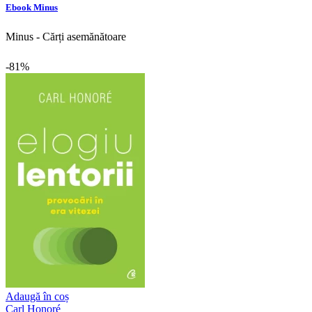
Ebook Minus
Minus - Cărți asemănătoare
-81%
Adaugă în coș
Carl Honoré