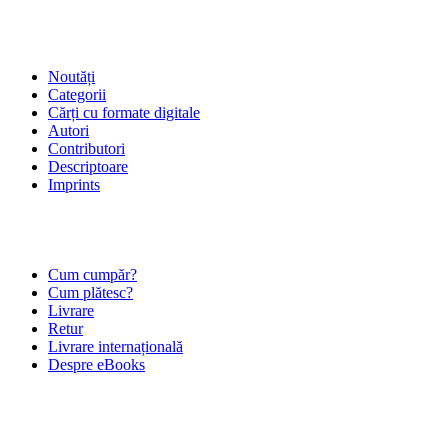
SHOP
Noutăți
Categorii
Cărți cu formate digitale
Autori
Contributori
Descriptoare
Imprints
ÎNTREBĂRI FRECVENTE
Cum cumpăr?
Cum plătesc?
Livrare
Retur
Livrare internațională
Despre eBooks
DESPRE NOI