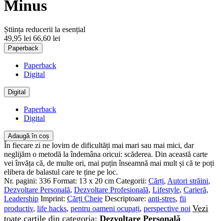
Minus
Știința reducerii la esențial
49,95 lei
66,60 lei
Paperback
Paperback
Digital
Digital
Paperback
Digital
Adaugă în coș
În fiecare zi ne lovim de dificultăți mai mari sau mai mici, dar
neglijăm o metodă la îndemâna oricui: scăderea. Din această carte
vei învăța că, de multe ori, mai puțin înseamnă mai mult și că te poți
elibera de balastul care te ține pe loc.
Nr. pagini:
336
Format:
13 x 20 cm
Categorii:
Cărți
,
Autori străini
,
Dezvoltare Personală
,
Dezvoltare Profesională
,
Lifestyle
,
Carieră
,
Leadership
Imprint:
Cărți Cheie
Descriptoare:
anti-stres
,
fii
Vezi
productiv
,
life hacks
,
pentru oameni ocupați
,
perspective noi
toate cartile din categoria:
Dezvoltare Personală