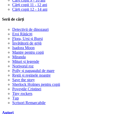
Cărți copii 9 - 10 ani
Cărți copii 11 - 12 ani
Cărți copii 12 - 14 ani
Serii de cărți
Detectivii de dinozauri
Eroi Rătăciți
Flora, Ursi și Bursi
Învățătorii de grijă
Isadora Moon
Mantre pentru copii
Miranda
Mituri și legende
Norișorul roz
Polly și papagalul de mare
Regii și reginele noastre
Save the story
Sherlock Holmes pentru copii
Poveștile Cristinei
Tiny rockers
Țup
Scrisori Remarcabile
Autori