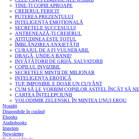
ȚINE-ȚI COPIII APROAPE
CREIERUL FERICIT
PUTEREA PREZENTULUI
INTELIGENȚA EMOȚIONALĂ
SECRETELE SUCCESULUI
ANTRENEAZĂ-ȚI CREIERUL
ATITUDINEA ESTE TOTUL
ÎMBLÂNZIREA ANXIETĂȚII
CURAJUL DE A FI VULNERABIL
DRAGĂ, UNDE-S BANII?
INVĂȚĂTORII DE GRIJĂ. SALVATORII
COPILUL INVIZIBIL
SECRETELE MINȚII DE MILIONAR
INTELIGENȚA EROTICĂ
ȚUP. IMPOSIBIL E DOAR UN CUVÂNT
CUM SĂ LE VORBIM COPIILOR ASTFEL ÎNCÂT SĂ N
CARTEA ÎNȚELEPCIUNII
VOLODIMIR ZELENSKI. ÎN MINTEA UNUI EROU
Noutăți
Disponibile în curând
Ebooks
Audiobooks
Imprints
Newsletter