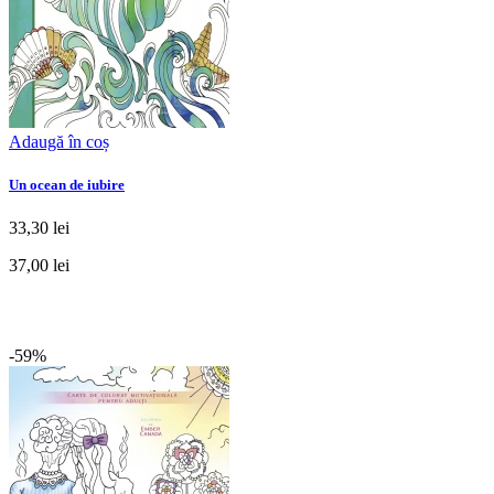
Adaugă în coș
Un ocean de iubire
33,30 lei
37,00 lei
-59%