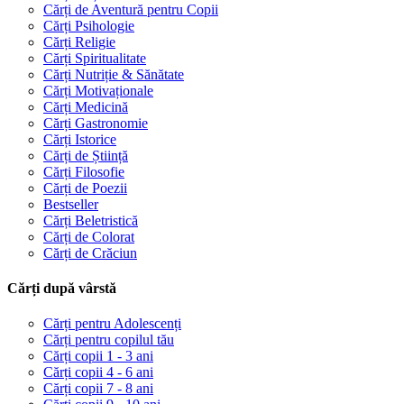
Cărți de Aventură pentru Copii
Cărți Psihologie
Cărți Religie
Cărți Spiritualitate
Cărți Nutriție & Sănătate
Cărți Motivaționale
Cărți Medicină
Cărți Gastronomie
Cărți Istorice
Cărți de Știință
Cărți Filosofie
Cărți de Poezii
Bestseller
Cărți Beletristică
Cărți de Colorat
Cărți de Crăciun
Cărți după vârstă
Cărți pentru Adolescenți
Cărți pentru copilul tău
Cărți copii 1 - 3 ani
Cărți copii 4 - 6 ani
Cărți copii 7 - 8 ani