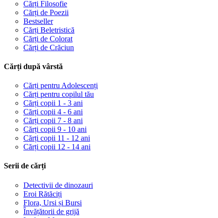
Cărți Filosofie
Cărți de Poezii
Bestseller
Cărți Beletristică
Cărți de Colorat
Cărți de Crăciun
Cărți după vârstă
Cărți pentru Adolescenți
Cărți pentru copilul tău
Cărți copii 1 - 3 ani
Cărți copii 4 - 6 ani
Cărți copii 7 - 8 ani
Cărți copii 9 - 10 ani
Cărți copii 11 - 12 ani
Cărți copii 12 - 14 ani
Serii de cărți
Detectivii de dinozauri
Eroi Rătăciți
Flora, Ursi și Bursi
Învățătorii de grijă