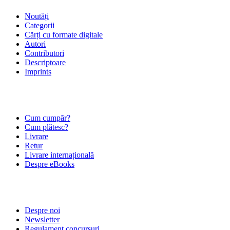
Noutăți
Categorii
Cărți cu formate digitale
Autori
Contributori
Descriptoare
Imprints
ÎNTREBĂRI FRECVENTE
Cum cumpăr?
Cum plătesc?
Livrare
Retur
Livrare internațională
Despre eBooks
DESPRE NOI
Despre noi
Newsletter
Regulament concursuri