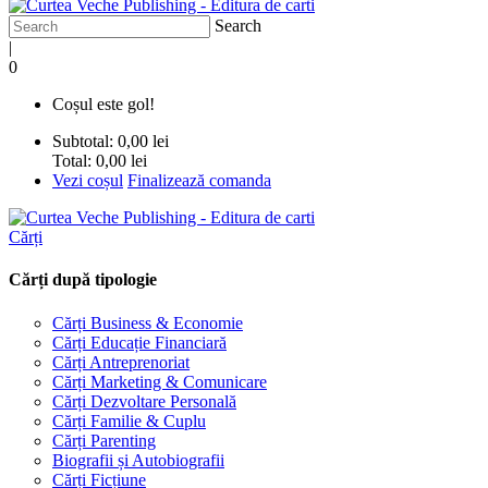
Search
|
0
Coșul este gol!
Subtotal:
0,00 lei
Total:
0,00 lei
Vezi coșul
Finalizează comanda
Cărți
Cărți după tipologie
Cărți Business & Economie
Cărți Educație Financiară
Cărți Antreprenoriat
Cărți Marketing & Comunicare
Cărți Dezvoltare Personală
Cărți Familie & Cuplu
Cărți Parenting
Biografii și Autobiografii
Cărți Ficțiune