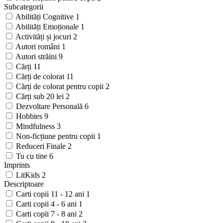
Subcategorii
Abilități Cognitive
1
Abilități Emoționale
1
Activități și jocuri
2
Autori români
1
Autori străini
9
Cărți
11
Cărți de colorat
11
Cărți de colorat pentru copii
2
Cărți sub 20 lei
2
Dezvoltare Personală
6
Hobbies
9
Mindfulness
3
Non-ficțiune pentru copii
1
Reduceri Finale
2
Tu cu tine
6
Imprints
LitKids
2
Descriptoare
Carti copii 11 - 12 ani
1
Carti copii 4 - 6 ani
1
Carti copii 7 - 8 ani
2