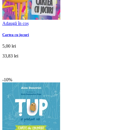
Adaugă în coș
Cartea cu jocuri
5,00 lei
33,83 lei
-10%