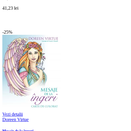
41,23 lei
-25%
Vezi detalii
Doreen Virtue
Mesaje de la îngeri