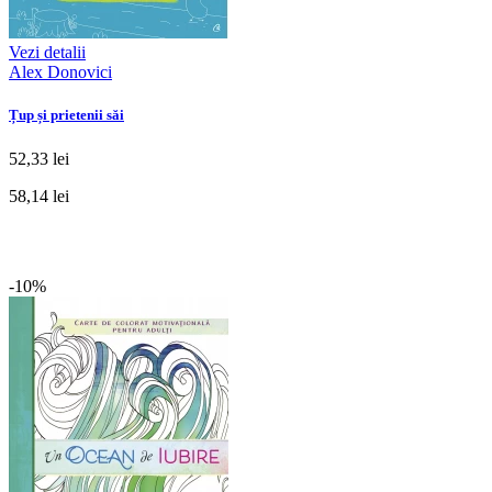
Vezi detalii
Alex Donovici
Țup și prietenii săi
52,33 lei
58,14 lei
-10%