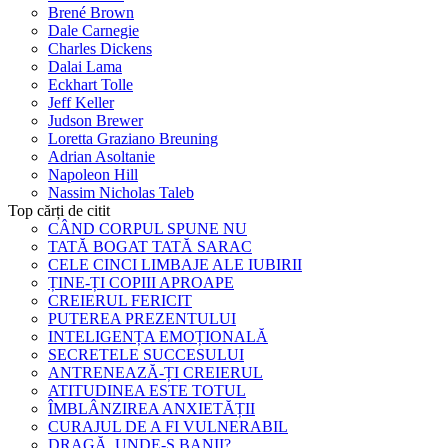
Brené Brown
Dale Carnegie
Charles Dickens
Dalai Lama
Eckhart Tolle
Jeff Keller
Judson Brewer
Loretta Graziano Breuning
Adrian Asoltanie
Napoleon Hill
Nassim Nicholas Taleb
Top cărți de citit
CÂND CORPUL SPUNE NU
TATĂ BOGAT TATĂ SARAC
CELE CINCI LIMBAJE ALE IUBIRII
ȚINE-ȚI COPIII APROAPE
CREIERUL FERICIT
PUTEREA PREZENTULUI
INTELIGENȚA EMOȚIONALĂ
SECRETELE SUCCESULUI
ANTRENEAZĂ-ȚI CREIERUL
ATITUDINEA ESTE TOTUL
ÎMBLÂNZIREA ANXIETĂȚII
CURAJUL DE A FI VULNERABIL
DRAGĂ, UNDE-S BANII?