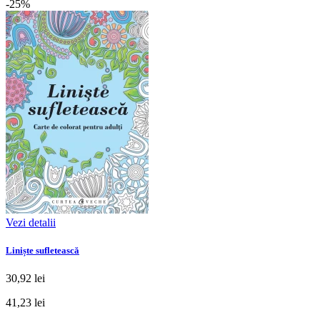
-25%
Vezi detalii
Liniște sufletească
30,92 lei
41,23 lei