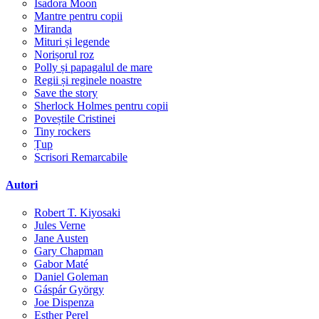
Isadora Moon
Mantre pentru copii
Miranda
Mituri și legende
Norișorul roz
Polly și papagalul de mare
Regii și reginele noastre
Save the story
Sherlock Holmes pentru copii
Poveștile Cristinei
Tiny rockers
Țup
Scrisori Remarcabile
Autori
Robert T. Kiyosaki
Jules Verne
Jane Austen
Gary Chapman
Gabor Maté
Daniel Goleman
Gáspár György
Joe Dispenza
Esther Perel