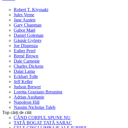
Robert T. Kiyosaki
Jules Verne
Jane Austen
Gary Chapman
Gabor Maté
Daniel Goleman
Gáspár György
Joe Dispenza
Esther Perel
Brené Brown
Dale Carnegie
Charles Dickens
Dalai Lama
Eckhart Tolle
Jeff Keller
Judson Brewer
Loretta Graziano Breuning
Adrian Asoltanie
Napoleon Hill
Nassim Nicholas Taleb
Top cărți de citit
CÂND CORPUL SPUNE NU
TATĂ BOGAT TATĂ SARAC
CELE CINCI LIMBAJE ALE IUBIRII