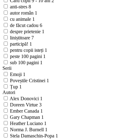
Carti copii 9 - 10 ani
2
anti-stres
8
autor român
1
cu animale
1
de făcut cadou
6
despre prietenie
1
liniștitoare
7
participă!
1
pentru copii isteți
1
peste 100 pagini
1
sub 100 pagini
1
Serii
Emoji
1
Poveștile Cristinei
1
Țup
1
Autori
Alex Donovici
1
Doreen Virtue
3
Ember Canada
1
Gary Chapman
1
Heather Luciano
1
Norma J. Burnell
1
Stela Damaschin-Popa
1