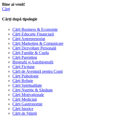
Bine ai venit!
Cărți
Cărți după tipologie
Cărți Business & Economie
Cărți Educație Financiară
Cărți Antreprenoriat
Cărți Marketing & Comunicare
Cărți Dezvoltare Personală
Cărți Familie & Cuplu
Cărți Parenting
Biografii și Autobiografii
Cărți Ficțiune
Cărți de Aventură pentru Copii
Cărți Psihologie
Cărți Religie
Cărți Spiritualitate
Cărți Nutriție & Sănătate
Cărți Motivaționale
Cărți Medicină
Cărți Gastronomie
Cărți Istorice
Cărți de Știință