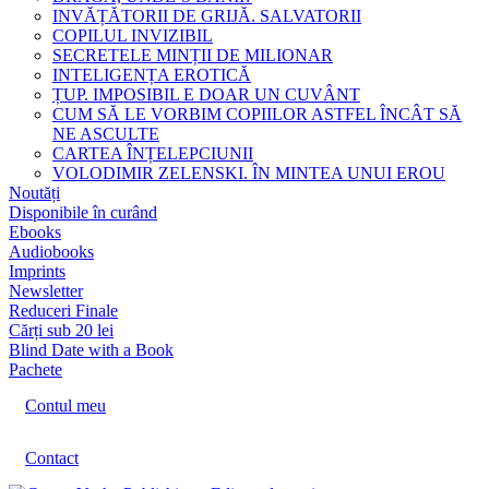
INVĂȚĂTORII DE GRIJĂ. SALVATORII
COPILUL INVIZIBIL
SECRETELE MINȚII DE MILIONAR
INTELIGENȚA EROTICĂ
ȚUP. IMPOSIBIL E DOAR UN CUVÂNT
CUM SĂ LE VORBIM COPIILOR ASTFEL ÎNCÂT SĂ
NE ASCULTE
CARTEA ÎNȚELEPCIUNII
VOLODIMIR ZELENSKI. ÎN MINTEA UNUI EROU
Noutăți
Disponibile în curând
Ebooks
Audiobooks
Imprints
Newsletter
Reduceri Finale
Cărți sub 20 lei
Blind Date with a Book
Pachete
Contul meu
Contact