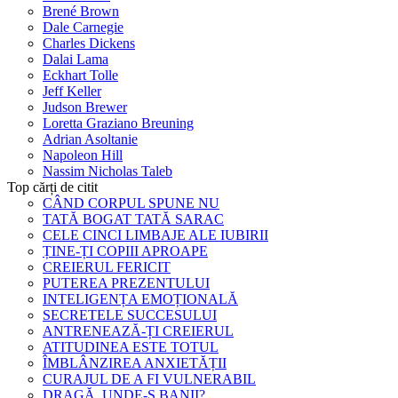
Brené Brown
Dale Carnegie
Charles Dickens
Dalai Lama
Eckhart Tolle
Jeff Keller
Judson Brewer
Loretta Graziano Breuning
Adrian Asoltanie
Napoleon Hill
Nassim Nicholas Taleb
Top cărți de citit
CÂND CORPUL SPUNE NU
TATĂ BOGAT TATĂ SARAC
CELE CINCI LIMBAJE ALE IUBIRII
ȚINE-ȚI COPIII APROAPE
CREIERUL FERICIT
PUTEREA PREZENTULUI
INTELIGENȚA EMOȚIONALĂ
SECRETELE SUCCESULUI
ANTRENEAZĂ-ȚI CREIERUL
ATITUDINEA ESTE TOTUL
ÎMBLÂNZIREA ANXIETĂȚII
CURAJUL DE A FI VULNERABIL
DRAGĂ, UNDE-S BANII?