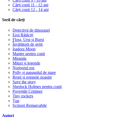
Cărți copii 9 - 10 ani
Cărți copii 11 - 12 ani
Cărți copii 12 - 14 ani
Serii de cărți
Detectivii de dinozauri
Eroi Rătăciți
Flora, Ursi și Bursi
Învățătorii de grijă
Isadora Moon
Mantre pentru copii
Miranda
Mituri și legende
Norișorul roz
Polly și papagalul de mare
Regii și reginele noastre
Save the story
Sherlock Holmes pentru copii
Poveștile Cristinei
Tiny rockers
Țup
Scrisori Remarcabile
Autori