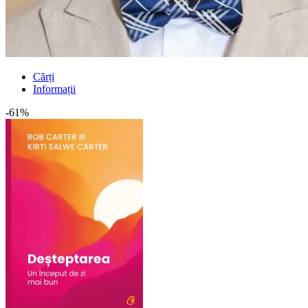
Cărți
Informații
-61%