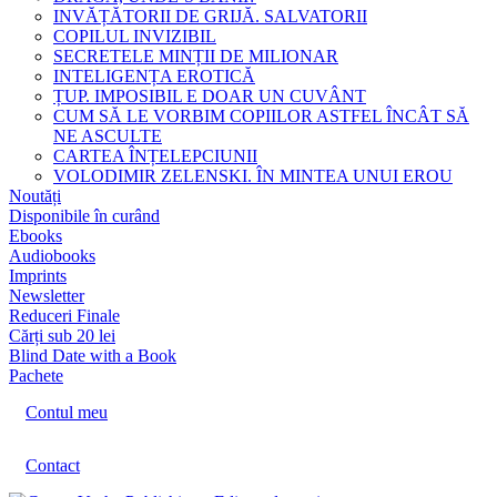
INVĂȚĂTORII DE GRIJĂ. SALVATORII
COPILUL INVIZIBIL
SECRETELE MINȚII DE MILIONAR
INTELIGENȚA EROTICĂ
ȚUP. IMPOSIBIL E DOAR UN CUVÂNT
CUM SĂ LE VORBIM COPIILOR ASTFEL ÎNCÂT SĂ
NE ASCULTE
CARTEA ÎNȚELEPCIUNII
VOLODIMIR ZELENSKI. ÎN MINTEA UNUI EROU
Noutăți
Disponibile în curând
Ebooks
Audiobooks
Imprints
Newsletter
Reduceri Finale
Cărți sub 20 lei
Blind Date with a Book
Pachete
Contul meu
Contact