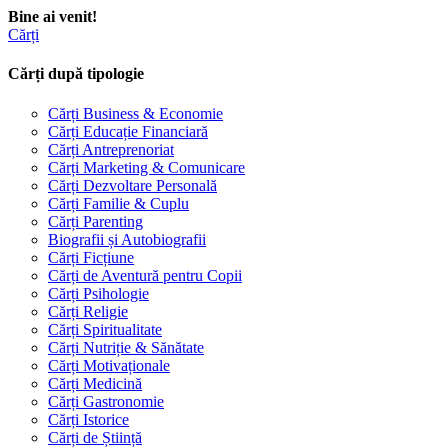
Bine ai venit!
Cărți
Cărți după tipologie
Cărți Business & Economie
Cărți Educație Financiară
Cărți Antreprenoriat
Cărți Marketing & Comunicare
Cărți Dezvoltare Personală
Cărți Familie & Cuplu
Cărți Parenting
Biografii și Autobiografii
Cărți Ficțiune
Cărți de Aventură pentru Copii
Cărți Psihologie
Cărți Religie
Cărți Spiritualitate
Cărți Nutriție & Sănătate
Cărți Motivaționale
Cărți Medicină
Cărți Gastronomie
Cărți Istorice
Cărți de Știință