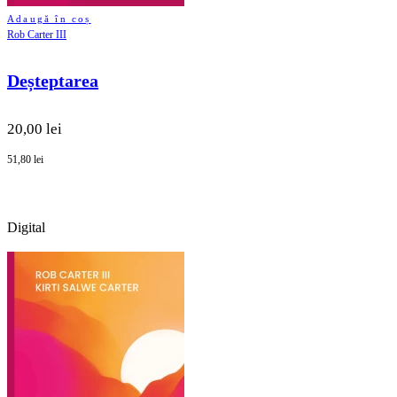
Adaugă în coș
Rob Carter III
Deșteptarea
20,00 lei
51,80 lei
Digital