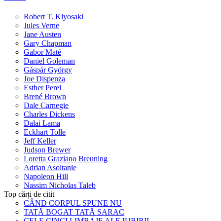
Robert T. Kiyosaki
Jules Verne
Jane Austen
Gary Chapman
Gabor Maté
Daniel Goleman
Gáspár György
Joe Dispenza
Esther Perel
Brené Brown
Dale Carnegie
Charles Dickens
Dalai Lama
Eckhart Tolle
Jeff Keller
Judson Brewer
Loretta Graziano Breuning
Adrian Asoltanie
Napoleon Hill
Nassim Nicholas Taleb
Top cărți de citit
CÂND CORPUL SPUNE NU
TATĂ BOGAT TATĂ SARAC
CELE CINCI LIMBAJE ALE IUBIRII