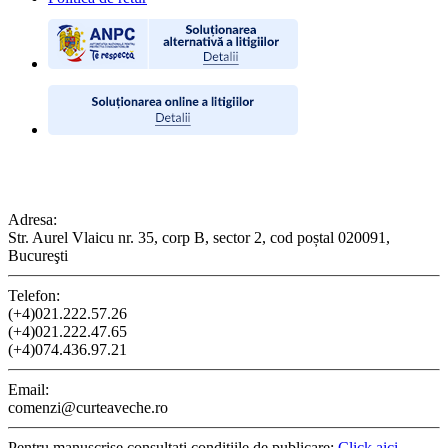
CONTACT
Adresa:
Str. Aurel Vlaicu nr. 35, corp B, sector 2, cod poștal 020091,
Bucureşti
Telefon:
(+4)021.222.57.26
(+4)021.222.47.65
(+4)074.436.97.21
Email:
comenzi@curteaveche.ro
Pentru manuscrise consultați condițiile de publicare:
Click aici