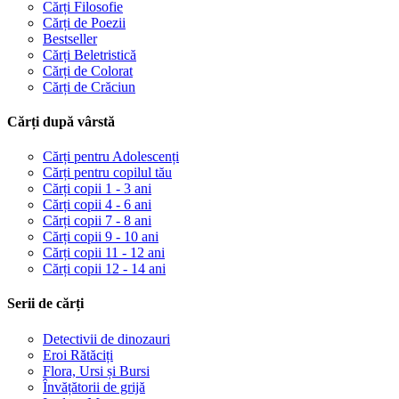
Cărți Filosofie
Cărți de Poezii
Bestseller
Cărți Beletristică
Cărți de Colorat
Cărți de Crăciun
Cărți după vârstă
Cărți pentru Adolescenți
Cărți pentru copilul tău
Cărți copii 1 - 3 ani
Cărți copii 4 - 6 ani
Cărți copii 7 - 8 ani
Cărți copii 9 - 10 ani
Cărți copii 11 - 12 ani
Cărți copii 12 - 14 ani
Serii de cărți
Detectivii de dinozauri
Eroi Rătăciți
Flora, Ursi și Bursi
Învățătorii de grijă