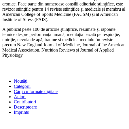
cronice. Face parte din numeroase consilii editoriale științifice, este
revizor științific pentru 14 reviste științifice și medicale și membru al
American College of Sports Medicine (FACSM) și al American
Institute of Stress (FAIS).
A publicat peste 100 de articole științifice, rezumate și rapoarte
tehnice despre performanța umană, meditația bazată pe respirație,
nutriție, nevoia de apă, traume și medicina mediului în reviste
precum New England Journal of Medicine, Journal of the American
Medical Association, Nutrition Reviews și Journal of Applied
Physiology.
SHOP
Noutăți
Categorii
Cărți cu formate digitale
Autori
Contributori
Descriptoare
Imprints
ÎNTREBĂRI FRECVENTE