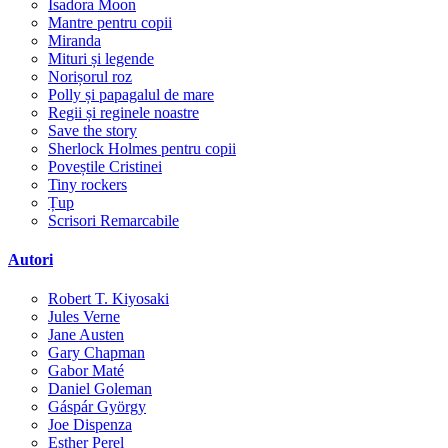
Isadora Moon
Mantre pentru copii
Miranda
Mituri și legende
Norișorul roz
Polly și papagalul de mare
Regii și reginele noastre
Save the story
Sherlock Holmes pentru copii
Poveștile Cristinei
Tiny rockers
Țup
Scrisori Remarcabile
Autori
Robert T. Kiyosaki
Jules Verne
Jane Austen
Gary Chapman
Gabor Maté
Daniel Goleman
Gáspár György
Joe Dispenza
Esther Perel