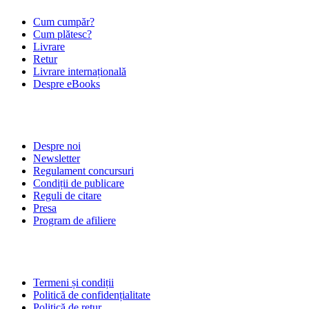
Cum cumpăr?
Cum plătesc?
Livrare
Retur
Livrare internațională
Despre eBooks
DESPRE NOI
Despre noi
Newsletter
Regulament concursuri
Condiții de publicare
Reguli de citare
Presa
Program de afiliere
POLITICI
Termeni și condiții
Politică de confidențialitate
Politică de retur