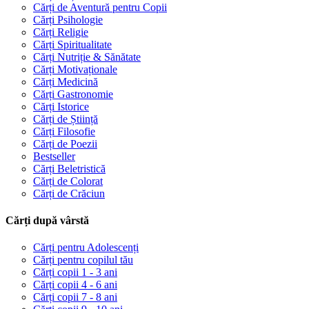
Cărți de Aventură pentru Copii
Cărți Psihologie
Cărți Religie
Cărți Spiritualitate
Cărți Nutriție & Sănătate
Cărți Motivaționale
Cărți Medicină
Cărți Gastronomie
Cărți Istorice
Cărți de Știință
Cărți Filosofie
Cărți de Poezii
Bestseller
Cărți Beletristică
Cărți de Colorat
Cărți de Crăciun
Cărți după vârstă
Cărți pentru Adolescenți
Cărți pentru copilul tău
Cărți copii 1 - 3 ani
Cărți copii 4 - 6 ani
Cărți copii 7 - 8 ani