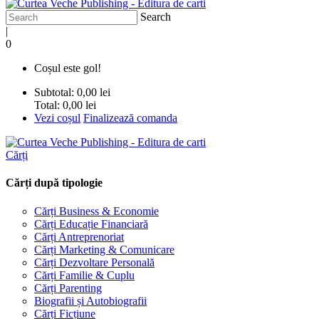
Search
|
0
Coșul este gol!
Subtotal:
0,00 lei
Total:
0,00 lei
Vezi coșul
Finalizează comanda
Cărți
Cărți după tipologie
Cărți Business & Economie
Cărți Educație Financiară
Cărți Antreprenoriat
Cărți Marketing & Comunicare
Cărți Dezvoltare Personală
Cărți Familie & Cuplu
Cărți Parenting
Biografii și Autobiografii
Cărți Ficțiune