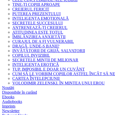
ȚINE-ȚI COPIII APROAPE
CREIERUL FERICIT
PUTEREA PREZENTULUI
INTELIGENȚA EMOȚIONALĂ
SECRETELE SUCCESULUI
ANTRENEAZĂ-ȚI CREIERUL
ATITUDINEA ESTE TOTUL
ÎMBLÂNZIREA ANXIETĂȚII
CURAJUL DE A FI VULNERABIL
DRAGĂ, UNDE-S BANII?
INVĂȚĂTORII DE GRIJĂ. SALVATORII
COPILUL INVIZIBIL
SECRETELE MINȚII DE MILIONAR
INTELIGENȚA EROTICĂ
ȚUP. IMPOSIBIL E DOAR UN CUVÂNT
CUM SĂ LE VORBIM COPIILOR ASTFEL ÎNCÂT SĂ N
CARTEA ÎNȚELEPCIUNII
VOLODIMIR ZELENSKI. ÎN MINTEA UNUI EROU
Noutăți
Disponibile în curând
Ebooks
Audiobooks
Imprints
Newsletter