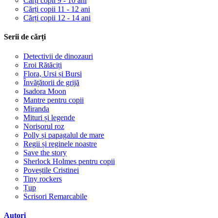
Cărți copii 9 - 10 ani
Cărți copii 11 - 12 ani
Cărți copii 12 - 14 ani
Serii de cărți
Detectivii de dinozauri
Eroi Rătăciți
Flora, Ursi și Bursi
Învățătorii de grijă
Isadora Moon
Mantre pentru copii
Miranda
Mituri și legende
Norișorul roz
Polly și papagalul de mare
Regii și reginele noastre
Save the story
Sherlock Holmes pentru copii
Poveștile Cristinei
Tiny rockers
Țup
Scrisori Remarcabile
Autori