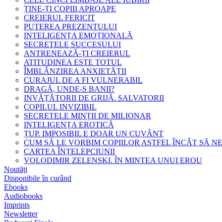
ȚINE-ȚI COPIII APROAPE
CREIERUL FERICIT
PUTEREA PREZENTULUI
INTELIGENȚA EMOȚIONALĂ
SECRETELE SUCCESULUI
ANTRENEAZĂ-ȚI CREIERUL
ATITUDINEA ESTE TOTUL
ÎMBLÂNZIREA ANXIETĂȚII
CURAJUL DE A FI VULNERABIL
DRAGĂ, UNDE-S BANII?
INVĂȚĂTORII DE GRIJĂ. SALVATORII
COPILUL INVIZIBIL
SECRETELE MINȚII DE MILIONAR
INTELIGENȚA EROTICĂ
ȚUP. IMPOSIBIL E DOAR UN CUVÂNT
CUM SĂ LE VORBIM COPIILOR ASTFEL ÎNCÂT SĂ N
CARTEA ÎNȚELEPCIUNII
VOLODIMIR ZELENSKI. ÎN MINTEA UNUI EROU
Noutăți
Disponibile în curând
Ebooks
Audiobooks
Imprints
Newsletter