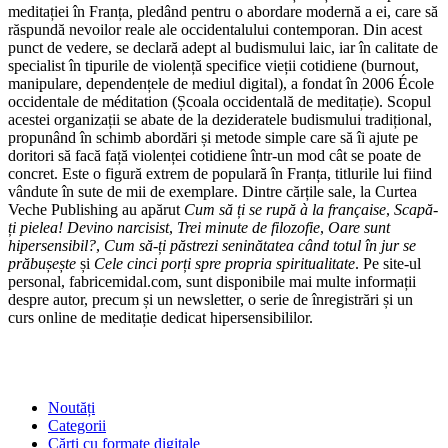
meditației în Franța, pledând pentru o abordare modernă a ei, care să
răspundă nevoilor reale ale occidentalului contemporan. Din acest
punct de vedere, se declară adept al budismului laic, iar în calitate de
specialist în tipurile de violență specifice vieții cotidiene (burnout,
manipulare, dependențele de mediul digital), a fondat în 2006 École
occidentale de méditation (Școala occidentală de meditație). Scopul
acestei organizații se abate de la dezideratele budismului tradițional,
propunând în schimb abordări și metode simple care să îi ajute pe
doritori să facă față violenței cotidiene într-un mod cât se poate de
concret. Este o figură extrem de populară în Franța, titlurile lui fiind
vândute în sute de mii de exemplare. Dintre cărțile sale, la Curtea
Veche Publishing au apărut
Cum să ți se rupă à la française
,
Scapă-
ți pielea! Devino narcisist
,
Trei minute de filozofie
,
Oare sunt
hipersensibil?
,
Cum să-ți păstrezi seninătatea când totul în jur se
prăbușește
și
Cele cinci porți spre propria spiritualitate
. Pe site-ul
personal, fabricemidal.com, sunt disponibile mai multe informații
despre autor, precum și un newsletter, o serie de înregistrări și un
curs online de meditație dedicat hipersensibililor.
SHOP
Noutăți
Categorii
Cărți cu formate digitale