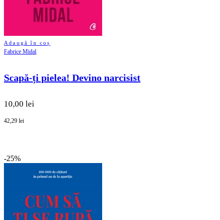
Adaugă în coș
Fabrice Midal
Scapă-ți pielea! Devino narcisist
10,00 lei
42,29 lei
-25%