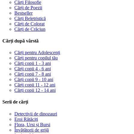
Cărți Filosofie
Cărți de Poezii
Bestseller
Cărți Beletristică
Cărți de Colorat
Cărți de Crăciun
Cărți după vârstă
Cărți pentru Adolescenți
Cărți pentru copilul tău
Cărți copii 1 - 3 ani
Cărți copii 4 - 6 ani
Cărți copii 7 - 8 ani
Cărți copii 9 - 10 ani
Cărți copii 11 - 12 ani
Cărți copii 12 - 14 ani
Serii de cărți
Detectivii de dinozauri
Eroi Rătăciți
Flora, Ursi și Bursi
Învățătorii de grijă