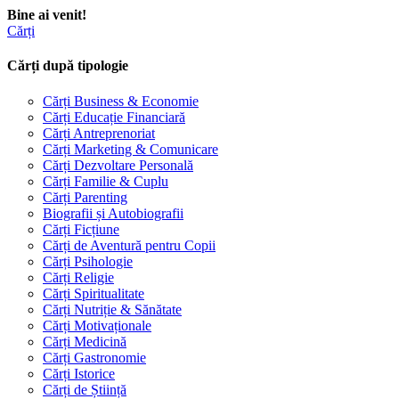
Bine ai venit!
Cărți
Cărți după tipologie
Cărți Business & Economie
Cărți Educație Financiară
Cărți Antreprenoriat
Cărți Marketing & Comunicare
Cărți Dezvoltare Personală
Cărți Familie & Cuplu
Cărți Parenting
Biografii și Autobiografii
Cărți Ficțiune
Cărți de Aventură pentru Copii
Cărți Psihologie
Cărți Religie
Cărți Spiritualitate
Cărți Nutriție & Sănătate
Cărți Motivaționale
Cărți Medicină
Cărți Gastronomie
Cărți Istorice
Cărți de Știință