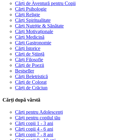
Cărți de Aventură pentru Copii
Cărți Psihologie
Cărți Religie
Cărți Spiritualitate
Cărți Nutriție & Sănătate
Cărți Motivaționale
Cărți Medicină
Cărți Gastronomie
Cărți Istorice
Cărți de Știință
Cărți Filosofie
Cărți de Poezii
Bestseller
Cărți Beletristică
Cărți de Colorat
Cărți de Crăciun
Cărți după vârstă
Cărți pentru Adolescenți
Cărți pentru copilul tău
Cărți copii 1 - 3 ani
Cărți copii 4 - 6 ani
Cărți copii 7 - 8 ani