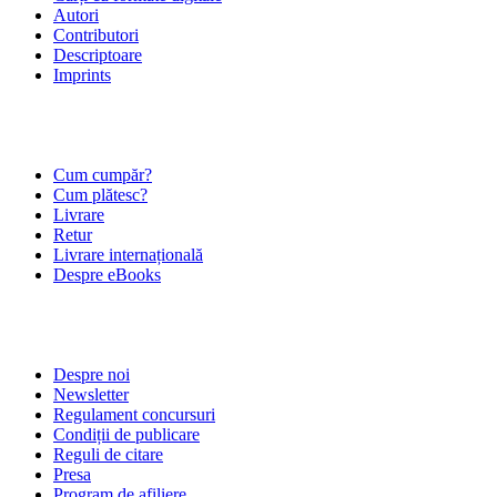
Autori
Contributori
Descriptoare
Imprints
ÎNTREBĂRI FRECVENTE
Cum cumpăr?
Cum plătesc?
Livrare
Retur
Livrare internațională
Despre eBooks
DESPRE NOI
Despre noi
Newsletter
Regulament concursuri
Condiții de publicare
Reguli de citare
Presa
Program de afiliere