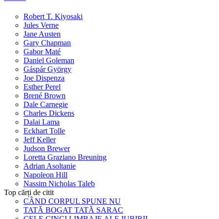
Robert T. Kiyosaki
Jules Verne
Jane Austen
Gary Chapman
Gabor Maté
Daniel Goleman
Gáspár György
Joe Dispenza
Esther Perel
Brené Brown
Dale Carnegie
Charles Dickens
Dalai Lama
Eckhart Tolle
Jeff Keller
Judson Brewer
Loretta Graziano Breuning
Adrian Asoltanie
Napoleon Hill
Nassim Nicholas Taleb
Top cărți de citit
CÂND CORPUL SPUNE NU
TATĂ BOGAT TATĂ SARAC
CELE CINCI LIMBAJE ALE IUBIRII