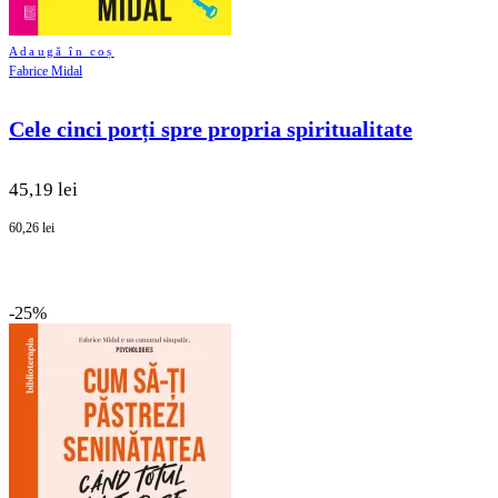
Adaugă în coș
Fabrice Midal
Cele cinci porți spre propria spiritualitate
45,19 lei
60,26 lei
-25%