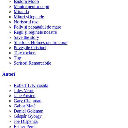
Isadora Moon
Mantre pentru copii
Miranda
Mituri și legende
Norișorul roz
Polly și papagalul de mare
Regii și reginele noastre
Save the story
Sherlock Holmes pentru copii
Poveștile Cristinei
Tiny rockers
Țup
Scrisori Remarcabile
Autori
Robert T. Kiyosaki
Jules Verne
Jane Austen
Gary Chapman
Gabor Maté
Daniel Goleman
Gáspár György
Joe Dispenza
Esther Perel