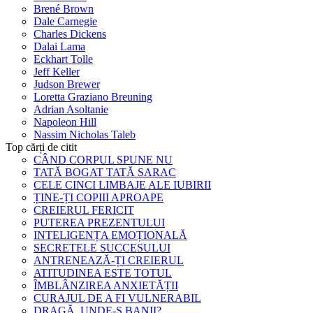
Brené Brown
Dale Carnegie
Charles Dickens
Dalai Lama
Eckhart Tolle
Jeff Keller
Judson Brewer
Loretta Graziano Breuning
Adrian Asoltanie
Napoleon Hill
Nassim Nicholas Taleb
Top cărți de citit
CÂND CORPUL SPUNE NU
TATĂ BOGAT TATĂ SARAC
CELE CINCI LIMBAJE ALE IUBIRII
ȚINE-ȚI COPIII APROAPE
CREIERUL FERICIT
PUTEREA PREZENTULUI
INTELIGENȚA EMOȚIONALĂ
SECRETELE SUCCESULUI
ANTRENEAZĂ-ȚI CREIERUL
ATITUDINEA ESTE TOTUL
ÎMBLÂNZIREA ANXIETĂȚII
CURAJUL DE A FI VULNERABIL
DRAGĂ, UNDE-S BANII?