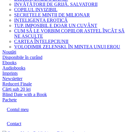
INVĂȚĂTORII DE GRIJĂ. SALVATORII
COPILUL INVIZIBIL
SECRETELE MINȚII DE MILIONAR
INTELIGENȚA EROTICĂ
ȚUP. IMPOSIBIL E DOAR UN CUVÂNT
CUM SĂ LE VORBIM COPIILOR ASTFEL ÎNCÂT SĂ
NE ASCULTE
CARTEA ÎNȚELEPCIUNII
VOLODIMIR ZELENSKI. ÎN MINTEA UNUI EROU
Noutăți
Disponibile în curând
Ebooks
Audiobooks
Imprints
Newsletter
Reduceri Finale
Cărți sub 20 lei
Blind Date with a Book
Pachete
Contul meu
Contact