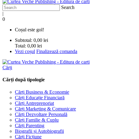
Search
|
0
Coșul este gol!
Subtotal:
0,00 lei
Total:
0,00 lei
Vezi coșul
Finalizează comanda
Cărți
Cărți după tipologie
Cărți Business & Economie
Cărți Educație Financiară
Cărți Antreprenoriat
Cărți Marketing & Comunicare
Cărți Dezvoltare Personală
Cărți Familie & Cuplu
Cărți Parenting
Biografii și Autobiografii
Cărți Ficțiune