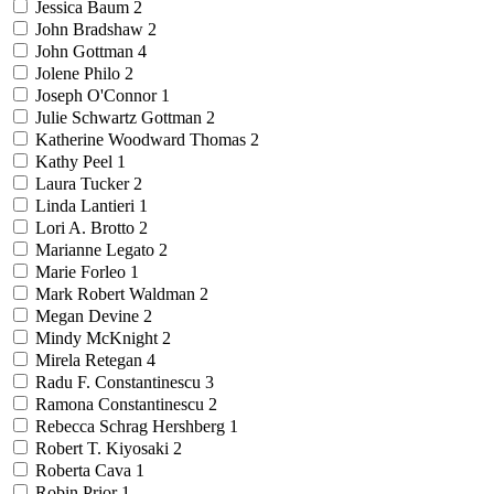
Jessica Baum
2
John Bradshaw
2
John Gottman
4
Jolene Philo
2
Joseph O'Connor
1
Julie Schwartz Gottman
2
Katherine Woodward Thomas
2
Kathy Peel
1
Laura Tucker
2
Linda Lantieri
1
Lori A. Brotto
2
Marianne Legato
2
Marie Forleo
1
Mark Robert Waldman
2
Megan Devine
2
Mindy McKnight
2
Mirela Retegan
4
Radu F. Constantinescu
3
Ramona Constantinescu
2
Rebecca Schrag Hershberg
1
Robert T. Kiyosaki
2
Roberta Cava
1
Robin Prior
1