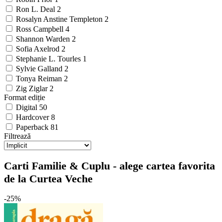
Ron L. Deal
2
Rosalyn Anstine Templeton
2
Ross Campbell
4
Shannon Warden
2
Sofia Axelrod
2
Stephanie L. Tourles
1
Sylvie Galland
2
Tonya Reiman
2
Zig Ziglar
2
Format ediție
Digital
50
Hardcover
8
Paperback
81
Filtrează
Carti Familie & Cuplu - alege cartea favorita
de la Curtea Veche
-25%