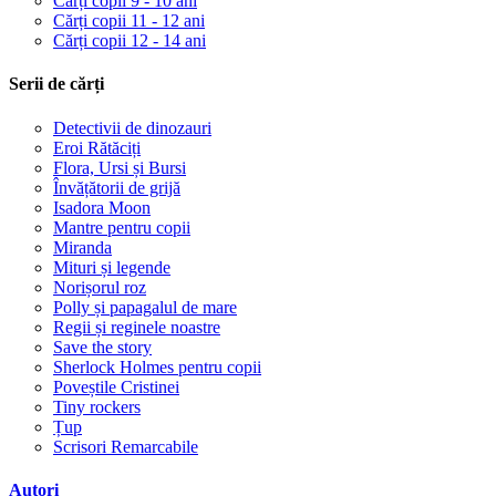
Cărți copii 9 - 10 ani
Cărți copii 11 - 12 ani
Cărți copii 12 - 14 ani
Serii de cărți
Detectivii de dinozauri
Eroi Rătăciți
Flora, Ursi și Bursi
Învățătorii de grijă
Isadora Moon
Mantre pentru copii
Miranda
Mituri și legende
Norișorul roz
Polly și papagalul de mare
Regii și reginele noastre
Save the story
Sherlock Holmes pentru copii
Poveștile Cristinei
Tiny rockers
Țup
Scrisori Remarcabile
Autori