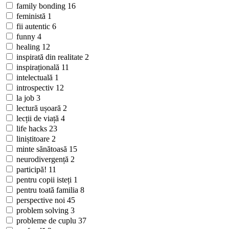
family bonding
16
feministă
1
fii autentic
6
funny
4
healing
12
inspirată din realitate
2
inspirațională
11
intelectuală
1
introspectiv
12
la job
3
lectură ușoară
2
lecții de viață
4
life hacks
23
liniștitoare
2
minte sănătoasă
15
neurodivergență
2
participă!
11
pentru copii isteți
1
pentru toată familia
8
perspective noi
45
problem solving
3
probleme de cuplu
37