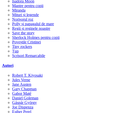
Isadora Moon
Mantre pentru copii
Miranda
Mituri și legende
Norișorul roz
Polly și papagalul de mare
Regii și reginele noastre
Save the story
Sherlock Holmes pentru copii
Poveștile Cristinei
Tiny rockers
Țup
Scrisori Remarcabile
Autori
Robert T. Kiyosaki
Jules Verne
Jane Austen
Gary Chapman
Gabor Maté
Daniel Goleman
Gáspár György
Joe Dispenza
Esther Perel