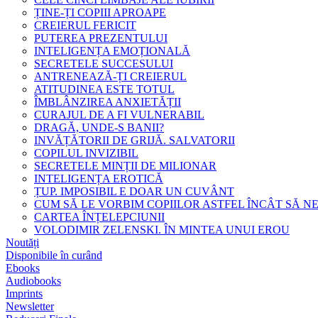
ȚINE-ȚI COPIII APROAPE
CREIERUL FERICIT
PUTEREA PREZENTULUI
INTELIGENȚA EMOȚIONALĂ
SECRETELE SUCCESULUI
ANTRENEAZĂ-ȚI CREIERUL
ATITUDINEA ESTE TOTUL
ÎMBLÂNZIREA ANXIETĂȚII
CURAJUL DE A FI VULNERABIL
DRAGĂ, UNDE-S BANII?
INVĂȚĂTORII DE GRIJĂ. SALVATORII
COPILUL INVIZIBIL
SECRETELE MINȚII DE MILIONAR
INTELIGENȚA EROTICĂ
ȚUP. IMPOSIBIL E DOAR UN CUVÂNT
CUM SĂ LE VORBIM COPIILOR ASTFEL ÎNCÂT SĂ N
CARTEA ÎNȚELEPCIUNII
VOLODIMIR ZELENSKI. ÎN MINTEA UNUI EROU
Noutăți
Disponibile în curând
Ebooks
Audiobooks
Imprints
Newsletter