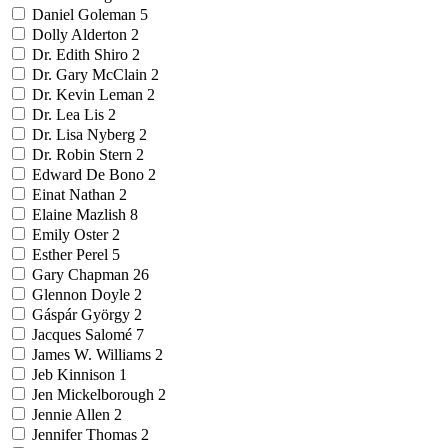
Daniel Goleman
5
Dolly Alderton
2
Dr. Edith Shiro
2
Dr. Gary McClain
2
Dr. Kevin Leman
2
Dr. Lea Lis
2
Dr. Lisa Nyberg
2
Dr. Robin Stern
2
Edward De Bono
2
Einat Nathan
2
Elaine Mazlish
8
Emily Oster
2
Esther Perel
5
Gary Chapman
26
Glennon Doyle
2
Gáspár György
2
Jacques Salomé
7
James W. Williams
2
Jeb Kinnison
1
Jen Mickelborough
2
Jennie Allen
2
Jennifer Thomas
2