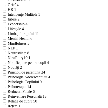
Grief
4
HR
1
Inteligențe Multiple
5
Iubire
2
Leadership
4
Lifestyle
4
Limbajul trupului
11
Mental Health
6
Mindfulness
3
NLP
1
Neuroștiințe
8
NewEntry10
1
Non-ficțiune pentru copii
4
Noutăți
2
Principii de parenting
24
Psihologia Adolescentului
4
Psihologia Copilului
9
Psihoterapie
14
Reduceri Finale
6
Reinventare Personală
13
Relație de cuplu
50
Rețete
1