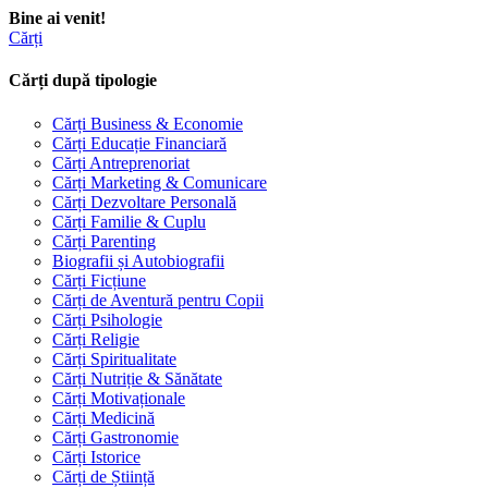
Bine ai venit!
Cărți
Cărți după tipologie
Cărți Business & Economie
Cărți Educație Financiară
Cărți Antreprenoriat
Cărți Marketing & Comunicare
Cărți Dezvoltare Personală
Cărți Familie & Cuplu
Cărți Parenting
Biografii și Autobiografii
Cărți Ficțiune
Cărți de Aventură pentru Copii
Cărți Psihologie
Cărți Religie
Cărți Spiritualitate
Cărți Nutriție & Sănătate
Cărți Motivaționale
Cărți Medicină
Cărți Gastronomie
Cărți Istorice
Cărți de Știință