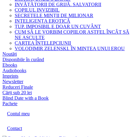
INVĂȚĂTORII DE GRIJĂ. SALVATORII
COPILUL INVIZIBIL
SECRETELE MINȚII DE MILIONAR
INTELIGENȚA EROTICĂ
ȚUP. IMPOSIBIL E DOAR UN CUVÂNT
CUM SĂ LE VORBIM COPIILOR ASTFEL ÎNCÂT SĂ
NE ASCULTE
CARTEA ÎNȚELEPCIUNII
VOLODIMIR ZELENSKI. ÎN MINTEA UNUI EROU
Noutăți
Disponibile în curând
Ebooks
Audiobooks
Imprints
Newsletter
Reduceri Finale
Cărți sub 20 lei
Blind Date with a Book
Pachete
Contul meu
Contact