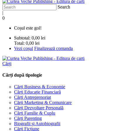
Search
|
0
Coșul este gol!
Subtotal:
0,00 lei
Total:
0,00 lei
Vezi coșul
Finalizează comanda
Cărți
Cărți după tipologie
Cărți Business & Economie
Cărți Educație Financiară
Cărți Antreprenoriat
Cărți Marketing & Comunicare
Cărți Dezvoltare Personală
Cărți Familie & Cuplu
Cărți Parenting
Biografii și Autobiografii
Cărți Ficțiune