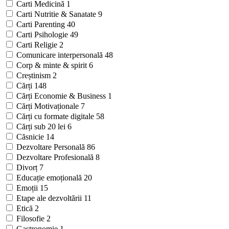
Carti Medicină
1
Carti Nutritie & Sanatate
9
Carti Parenting
40
Carti Psihologie
49
Carti Religie
2
Comunicare interpersonală
48
Corp & minte & spirit
6
Creștinism
2
Cărți
148
Cărți Economie & Business
1
Cărți Motivaționale
7
Cărți cu formate digitale
58
Cărți sub 20 lei
6
Căsnicie
14
Dezvoltare Personală
86
Dezvoltare Profesională
8
Divorț
7
Educație emoțională
20
Emoții
15
Etape ale dezvoltării
11
Etică
2
Filosofie
2
Gastronomie
1