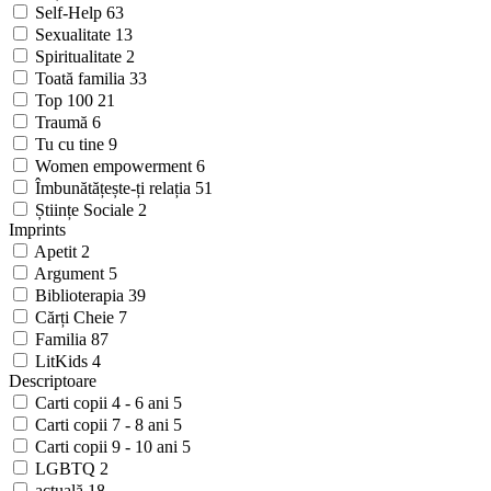
Self-Help
63
Sexualitate
13
Spiritualitate
2
Toată familia
33
Top 100
21
Traumă
6
Tu cu tine
9
Women empowerment
6
Îmbunătățește-ți relația
51
Științe Sociale
2
Imprints
Apetit
2
Argument
5
Biblioterapia
39
Cărți Cheie
7
Familia
87
LitKids
4
Descriptoare
Carti copii 4 - 6 ani
5
Carti copii 7 - 8 ani
5
Carti copii 9 - 10 ani
5
LGBTQ
2
actuală
18