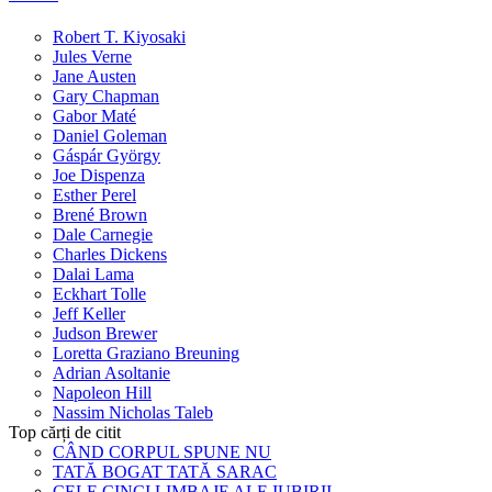
Robert T. Kiyosaki
Jules Verne
Jane Austen
Gary Chapman
Gabor Maté
Daniel Goleman
Gáspár György
Joe Dispenza
Esther Perel
Brené Brown
Dale Carnegie
Charles Dickens
Dalai Lama
Eckhart Tolle
Jeff Keller
Judson Brewer
Loretta Graziano Breuning
Adrian Asoltanie
Napoleon Hill
Nassim Nicholas Taleb
Top cărți de citit
CÂND CORPUL SPUNE NU
TATĂ BOGAT TATĂ SARAC
CELE CINCI LIMBAJE ALE IUBIRII