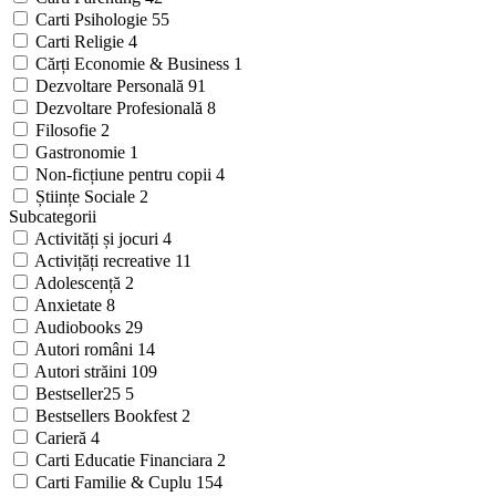
Carti Psihologie
55
Carti Religie
4
Cărți Economie & Business
1
Dezvoltare Personală
91
Dezvoltare Profesională
8
Filosofie
2
Gastronomie
1
Non-ficțiune pentru copii
4
Științe Sociale
2
Subcategorii
Activități și jocuri
4
Activițăți recreative
11
Adolescență
2
Anxietate
8
Audiobooks
29
Autori români
14
Autori străini
109
Bestseller25
5
Bestsellers Bookfest
2
Carieră
4
Carti Educatie Financiara
2
Carti Familie & Cuplu
154