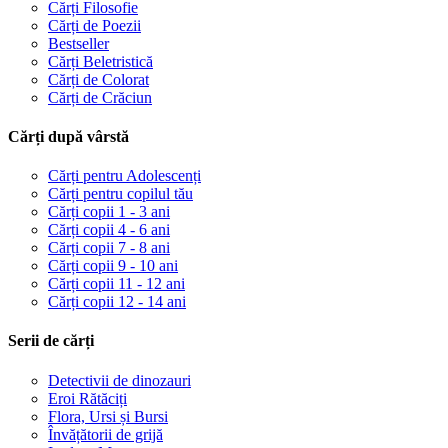
Cărți Filosofie
Cărți de Poezii
Bestseller
Cărți Beletristică
Cărți de Colorat
Cărți de Crăciun
Cărți după vârstă
Cărți pentru Adolescenți
Cărți pentru copilul tău
Cărți copii 1 - 3 ani
Cărți copii 4 - 6 ani
Cărți copii 7 - 8 ani
Cărți copii 9 - 10 ani
Cărți copii 11 - 12 ani
Cărți copii 12 - 14 ani
Serii de cărți
Detectivii de dinozauri
Eroi Rătăciți
Flora, Ursi și Bursi
Învățătorii de grijă