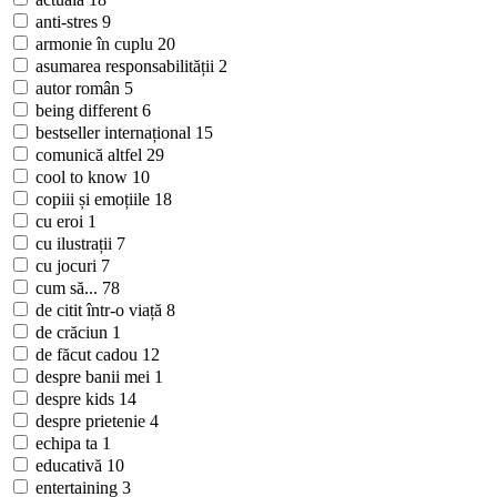
anti-stres
9
armonie în cuplu
20
asumarea responsabilității
2
autor român
5
being different
6
bestseller internațional
15
comunică altfel
29
cool to know
10
copiii și emoțiile
18
cu eroi
1
cu ilustrații
7
cu jocuri
7
cum să...
78
de citit într-o viață
8
de crăciun
1
de făcut cadou
12
despre banii mei
1
despre kids
14
despre prietenie
4
echipa ta
1
educativă
10
entertaining
3