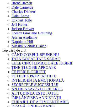
Brené Brown
Dale Carnegie
Charles Dickens
Dalai Lama
Eckhart Tolle
Jeff Keller
Judson Brewer
Loretta Graziano Breuning
Adrian Asoltanie
Napoleon Hill
Nassim Nicholas Taleb
Top cărți de citit
CÂND CORPUL SPUNE NU
TATĂ BOGAT TATĂ SARAC
CELE CINCI LIMBAJE ALE IUBIRII
ȚINE-ȚI COPIII APROAPE
CREIERUL FERICIT
PUTEREA PREZENTULUI
INTELIGENȚA EMOȚIONALĂ
SECRETELE SUCCESULUI
ANTRENEAZĂ-ȚI CREIERUL
ATITUDINEA ESTE TOTUL
ÎMBLÂNZIREA ANXIETĂȚII
CURAJUL DE A FI VULNERABIL
DRAGĂ, UNDE-S BANII?