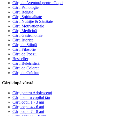
Cărți de Aventură pentru Copii
Cărți Psihologie
Cărți Religie
Cărți Spiritualitate
Cărți Nutriție & Sănătate
Cărți Motivaționale
Cărți Medicină
Cărți Gastronomie
Cărți Istorice
Cărți de Știință
Cărți Filosofie
Cărți de Poezii
Bestseller
Cărți Beletristică
Cărți de Colorat
Cărți de Crăciun
Cărți după vârstă
Cărți pentru Adolescenți
Cărți pentru copilul tău
Cărți copii 1 - 3 ani
Cărți copii 4 - 6 ani
Cărți copii 7 - 8 ani