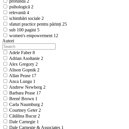
profundă
2
psihologică
2
relevantă
4
schimbări sociale
2
sfaturi practice pentru părinți
25
sub 100 pagini
5
women's empowerment
12
Autori
Adele Faber
8
Adrian Asoltanie
2
Alex Gregory
2
Alison Gopnik
2
Allan Pease
17
Anca Lungu
1
Andrew Newberg
2
Barbara Pease
17
Brené Brown
1
Carla Naumburg
2
Courtney Geter
2
Cătălina Bucur
2
Dale Carnegie
1
Dale Carnegie & Associates
1