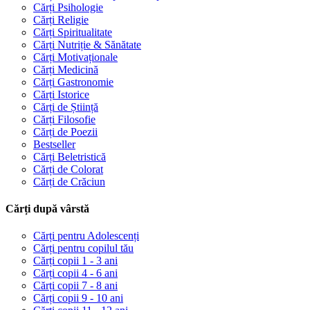
Cărți Psihologie
Cărți Religie
Cărți Spiritualitate
Cărți Nutriție & Sănătate
Cărți Motivaționale
Cărți Medicină
Cărți Gastronomie
Cărți Istorice
Cărți de Știință
Cărți Filosofie
Cărți de Poezii
Bestseller
Cărți Beletristică
Cărți de Colorat
Cărți de Crăciun
Cărți după vârstă
Cărți pentru Adolescenți
Cărți pentru copilul tău
Cărți copii 1 - 3 ani
Cărți copii 4 - 6 ani
Cărți copii 7 - 8 ani
Cărți copii 9 - 10 ani