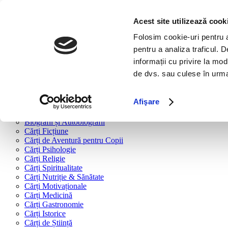
Bine ai venit!
Cărți
Acest site utilizează cook
Folosim cookie-uri pentru a 
Cărți după tipologie
pentru a analiza traficul. 
Cărți Business & Economie
informații cu privire la mod
Cărți Educație Financiară
de dvs. sau culese în urma f
Cărți Antreprenoriat
Cărți Marketing & Comunicare
Cărți Dezvoltare Personală
Afişare
Cărți Familie & Cuplu
Cărți Parenting
Biografii și Autobiografii
Cărți Ficțiune
Cărți de Aventură pentru Copii
Cărți Psihologie
Cărți Religie
Cărți Spiritualitate
Cărți Nutriție & Sănătate
Cărți Motivaționale
Cărți Medicină
Cărți Gastronomie
Cărți Istorice
Cărți de Știință