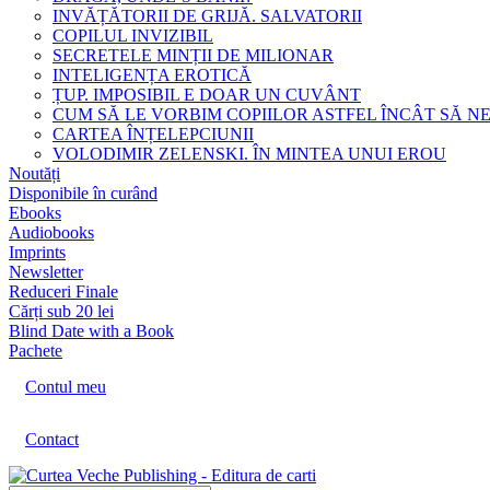
INVĂȚĂTORII DE GRIJĂ. SALVATORII
COPILUL INVIZIBIL
SECRETELE MINȚII DE MILIONAR
INTELIGENȚA EROTICĂ
ȚUP. IMPOSIBIL E DOAR UN CUVÂNT
CUM SĂ LE VORBIM COPIILOR ASTFEL ÎNCÂT SĂ N
CARTEA ÎNȚELEPCIUNII
VOLODIMIR ZELENSKI. ÎN MINTEA UNUI EROU
Noutăți
Disponibile în curând
Ebooks
Audiobooks
Imprints
Newsletter
Reduceri Finale
Cărți sub 20 lei
Blind Date with a Book
Pachete
Contul meu
Contact