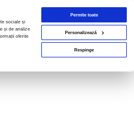
Permite toate
le sociale și
te și de analize
Personalizează
ormații oferite
Respinge