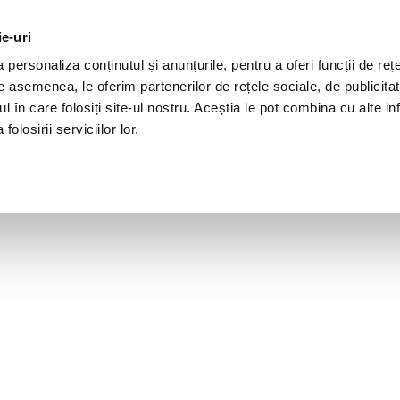
ie-uri
personaliza conținutul și anunțurile, pentru a oferi funcții de rețe
De asemenea, le oferim partenerilor de rețele sociale, de publicita
ul în care folosiți site-ul nostru. Aceștia le pot combina cu alte inf
olosirii serviciilor lor.