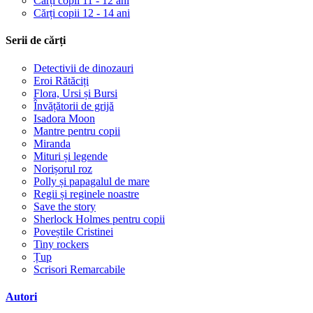
Cărți copii 11 - 12 ani
Cărți copii 12 - 14 ani
Serii de cărți
Detectivii de dinozauri
Eroi Rătăciți
Flora, Ursi și Bursi
Învățătorii de grijă
Isadora Moon
Mantre pentru copii
Miranda
Mituri și legende
Norișorul roz
Polly și papagalul de mare
Regii și reginele noastre
Save the story
Sherlock Holmes pentru copii
Poveștile Cristinei
Tiny rockers
Țup
Scrisori Remarcabile
Autori