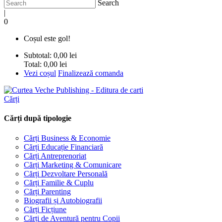
Search
|
0
Coșul este gol!
Subtotal:
0,00 lei
Total:
0,00 lei
Vezi coșul
Finalizează comanda
Cărți
Cărți după tipologie
Cărți Business & Economie
Cărți Educație Financiară
Cărți Antreprenoriat
Cărți Marketing & Comunicare
Cărți Dezvoltare Personală
Cărți Familie & Cuplu
Cărți Parenting
Biografii și Autobiografii
Cărți Ficțiune
Cărți de Aventură pentru Copii