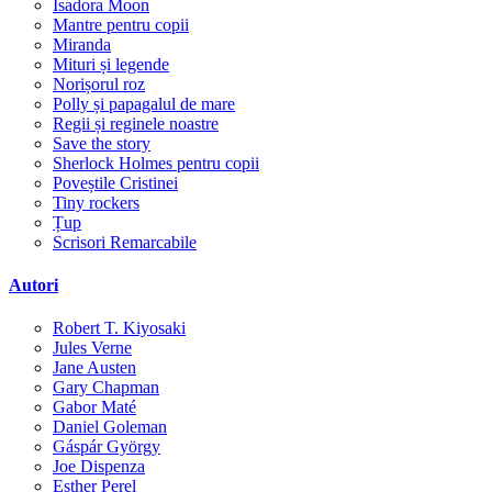
Isadora Moon
Mantre pentru copii
Miranda
Mituri și legende
Norișorul roz
Polly și papagalul de mare
Regii și reginele noastre
Save the story
Sherlock Holmes pentru copii
Poveștile Cristinei
Tiny rockers
Țup
Scrisori Remarcabile
Autori
Robert T. Kiyosaki
Jules Verne
Jane Austen
Gary Chapman
Gabor Maté
Daniel Goleman
Gáspár György
Joe Dispenza
Esther Perel