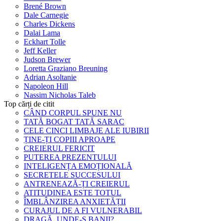
Brené Brown
Dale Carnegie
Charles Dickens
Dalai Lama
Eckhart Tolle
Jeff Keller
Judson Brewer
Loretta Graziano Breuning
Adrian Asoltanie
Napoleon Hill
Nassim Nicholas Taleb
Top cărți de citit
CÂND CORPUL SPUNE NU
TATĂ BOGAT TATĂ SARAC
CELE CINCI LIMBAJE ALE IUBIRII
ȚINE-ȚI COPIII APROAPE
CREIERUL FERICIT
PUTEREA PREZENTULUI
INTELIGENȚA EMOȚIONALĂ
SECRETELE SUCCESULUI
ANTRENEAZĂ-ȚI CREIERUL
ATITUDINEA ESTE TOTUL
ÎMBLÂNZIREA ANXIETĂȚII
CURAJUL DE A FI VULNERABIL
DRAGĂ, UNDE-S BANII?