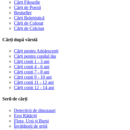
Cărți Filosofie
Cărți de Poezii
Bestseller
Cărți Beletristică
Cărți de Colorat
Cărți de Crăciun
Cărți după vârstă
Cărți pentru Adolescenți
Cărți pentru copilul tău
Cărți copii 1 - 3 ani
Cărți copii 4 - 6 ani
Cărți copii 7 - 8 ani
Cărți copii 9 - 10 ani
Cărți copii 11 - 12 ani
Cărți copii 12 - 14 ani
Serii de cărți
Detectivii de dinozauri
Eroi Rătăciți
Flora, Ursi și Bursi
Învățătorii de grijă