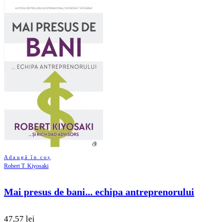
Adaugă în coș
Robert T. Kiyosaki
Mai presus de bani... echipa antreprenorului
47,57 lei