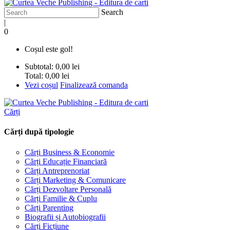
Search
|
0
Coșul este gol!
Subtotal:
0,00 lei
Total:
0,00 lei
Vezi coșul
Finalizează comanda
Cărți
Cărți după tipologie
Cărți Business & Economie
Cărți Educație Financiară
Cărți Antreprenoriat
Cărți Marketing & Comunicare
Cărți Dezvoltare Personală
Cărți Familie & Cuplu
Cărți Parenting
Biografii și Autobiografii
Cărți Ficțiune