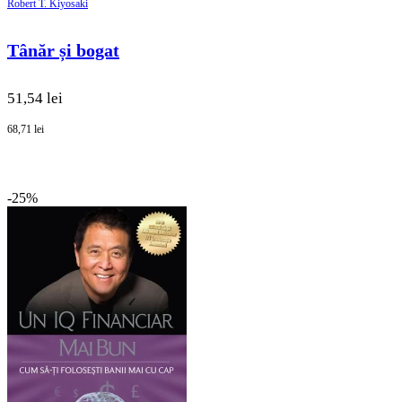
Robert T. Kiyosaki
Tânăr și bogat
51,54 lei
68,71 lei
-25%