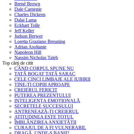
Brené Brown
Dale Carnegie
Charles Dickens
Dalai Lama
Eckhart Tolle
Jeff Keller
Judson Brewer
Loretta Graziano Breuning
Adrian Asoltanie
Napoleon Hill
Nassim Nicholas Taleb
Top cărți de citit
CÂND CORPUL SPUNE NU
TATĂ BOGAT TATĂ SARAC
CELE CINCI LIMBAJE ALE IUBIRII
ȚINE-ȚI COPIII APROAPE
CREIERUL FERICIT
PUTEREA PREZENTULUI
INTELIGENȚA EMOȚIONALĂ
SECRETELE SUCCESULUI
ANTRENEAZĂ-ȚI CREIERUL
ATITUDINEA ESTE TOTUL
ÎMBLÂNZIREA ANXIETĂȚII
CURAJUL DE A FI VULNERABIL
DRAGĂ, UNDE-S BANII?