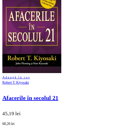
Adaugă în coș
Robert T. Kiyosaki
Afacerile în secolul 21
45,19 lei
60,26 lei