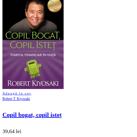
Adaugă în coș
Robert T. Kiyosaki
Copil bogat, copil isteț
39,64 lei