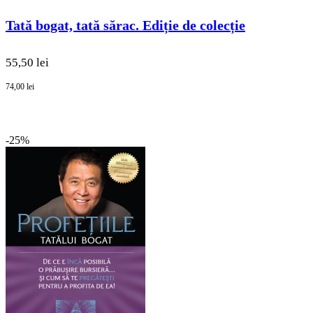
Tată bogat, tată sărac. Ediție de colecție
55,50 lei
74,00 lei
-25%