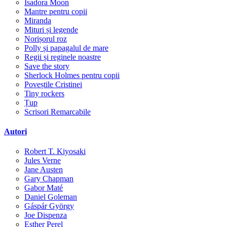
Isadora Moon
Mantre pentru copii
Miranda
Mituri și legende
Norișorul roz
Polly și papagalul de mare
Regii și reginele noastre
Save the story
Sherlock Holmes pentru copii
Poveștile Cristinei
Tiny rockers
Țup
Scrisori Remarcabile
Autori
Robert T. Kiyosaki
Jules Verne
Jane Austen
Gary Chapman
Gabor Maté
Daniel Goleman
Gáspár György
Joe Dispenza
Esther Perel