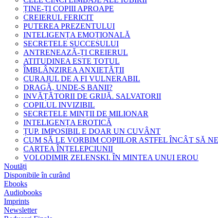
ȚINE-ȚI COPIII APROAPE
CREIERUL FERICIT
PUTEREA PREZENTULUI
INTELIGENȚA EMOȚIONALĂ
SECRETELE SUCCESULUI
ANTRENEAZĂ-ȚI CREIERUL
ATITUDINEA ESTE TOTUL
ÎMBLÂNZIREA ANXIETĂȚII
CURAJUL DE A FI VULNERABIL
DRAGĂ, UNDE-S BANII?
INVĂȚĂTORII DE GRIJĂ. SALVATORII
COPILUL INVIZIBIL
SECRETELE MINȚII DE MILIONAR
INTELIGENȚA EROTICĂ
ȚUP. IMPOSIBIL E DOAR UN CUVÂNT
CUM SĂ LE VORBIM COPIILOR ASTFEL ÎNCÂT SĂ N
CARTEA ÎNȚELEPCIUNII
VOLODIMIR ZELENSKI. ÎN MINTEA UNUI EROU
Noutăți
Disponibile în curând
Ebooks
Audiobooks
Imprints
Newsletter