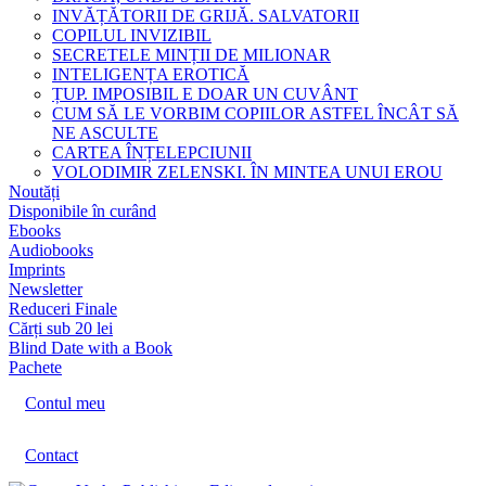
INVĂȚĂTORII DE GRIJĂ. SALVATORII
COPILUL INVIZIBIL
SECRETELE MINȚII DE MILIONAR
INTELIGENȚA EROTICĂ
ȚUP. IMPOSIBIL E DOAR UN CUVÂNT
CUM SĂ LE VORBIM COPIILOR ASTFEL ÎNCÂT SĂ
NE ASCULTE
CARTEA ÎNȚELEPCIUNII
VOLODIMIR ZELENSKI. ÎN MINTEA UNUI EROU
Noutăți
Disponibile în curând
Ebooks
Audiobooks
Imprints
Newsletter
Reduceri Finale
Cărți sub 20 lei
Blind Date with a Book
Pachete
Contul meu
Contact