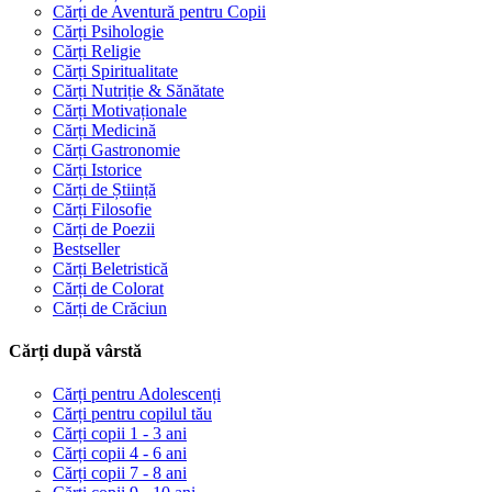
Cărți de Aventură pentru Copii
Cărți Psihologie
Cărți Religie
Cărți Spiritualitate
Cărți Nutriție & Sănătate
Cărți Motivaționale
Cărți Medicină
Cărți Gastronomie
Cărți Istorice
Cărți de Știință
Cărți Filosofie
Cărți de Poezii
Bestseller
Cărți Beletristică
Cărți de Colorat
Cărți de Crăciun
Cărți după vârstă
Cărți pentru Adolescenți
Cărți pentru copilul tău
Cărți copii 1 - 3 ani
Cărți copii 4 - 6 ani
Cărți copii 7 - 8 ani