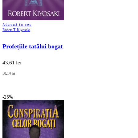
Adaugă în coș
Robert T. Kiyosaki
Profețiile tatălui bogat
43,61 lei
58,14 lei
-25%