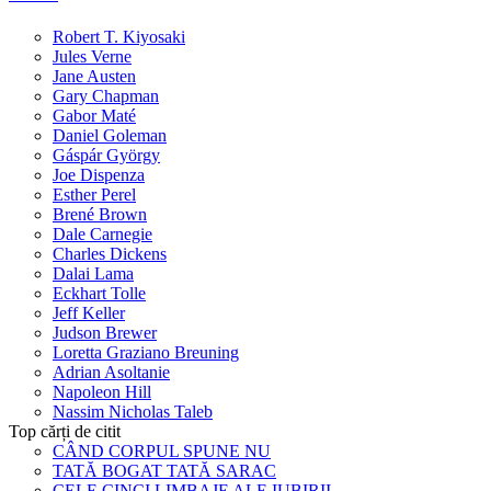
Robert T. Kiyosaki
Jules Verne
Jane Austen
Gary Chapman
Gabor Maté
Daniel Goleman
Gáspár György
Joe Dispenza
Esther Perel
Brené Brown
Dale Carnegie
Charles Dickens
Dalai Lama
Eckhart Tolle
Jeff Keller
Judson Brewer
Loretta Graziano Breuning
Adrian Asoltanie
Napoleon Hill
Nassim Nicholas Taleb
Top cărți de citit
CÂND CORPUL SPUNE NU
TATĂ BOGAT TATĂ SARAC
CELE CINCI LIMBAJE ALE IUBIRII