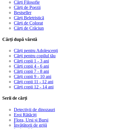
Cărți Filosofie
Cărți de Poezii
Bestseller
Cărți Beletristică
Cărți de Colorat
Cărți de Crăciun
Cărți după vârstă
Cărți pentru Adolescenți
Cărți pentru copilul tău
Cărți copii 1 - 3 ani
Cărți copii 4 - 6 ani
Cărți copii 7 - 8 ani
Cărți copii 9 - 10 ani
Cărți copii 11 - 12 ani
Cărți copii 12 - 14 ani
Serii de cărți
Detectivii de dinozauri
Eroi Rătăciți
Flora, Ursi și Bursi
Învățătorii de grijă