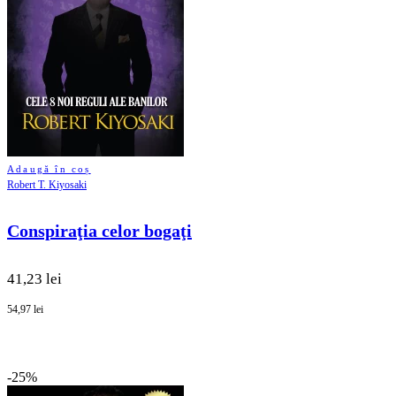
Adaugă în coș
Robert T. Kiyosaki
Conspiraţia celor bogaţi
41,23 lei
54,97 lei
-25%