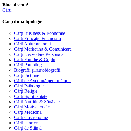
Bine ai venit!
Cărți
Cărți după tipologie
Cărți Business & Economie
Cărți Educație Financiară
Cărți Antreprenoriat
Cărți Marketing & Comunicare
Cărți Dezvoltare Personală
Cărți Familie & Cuplu
Cărți Parenting
Biografii și Autobiografii
Cărți Ficțiune
Cărți de Aventură pentru Copii
Cărți Psihologie
Cărți Religie
Cărți Spiritualitate
Cărți Nutriție & Sănătate
Cărți Motivaționale
Cărți Medicină
Cărți Gastronomie
Cărți Istorice
Cărți de Știință