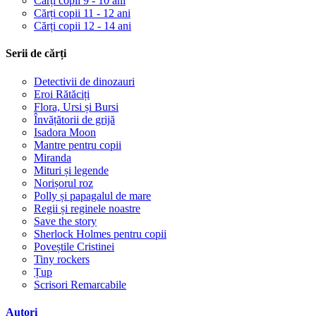
Cărți copii 9 - 10 ani
Cărți copii 11 - 12 ani
Cărți copii 12 - 14 ani
Serii de cărți
Detectivii de dinozauri
Eroi Rătăciți
Flora, Ursi și Bursi
Învățătorii de grijă
Isadora Moon
Mantre pentru copii
Miranda
Mituri și legende
Norișorul roz
Polly și papagalul de mare
Regii și reginele noastre
Save the story
Sherlock Holmes pentru copii
Poveștile Cristinei
Tiny rockers
Țup
Scrisori Remarcabile
Autori