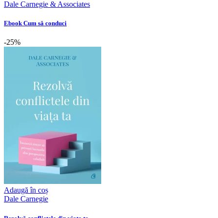
Dale Carnegie & Associates
Ebook Cum să conduci
-25%
Adaugă în coș
Dale Carnegie