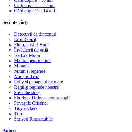
Cărți copii 9 - 10 ani
Cărți copii 11 - 12 ani
Cărți copii 12 - 14 ani
Serii de cărți
Detectivii de dinozauri
Eroi Rătăciți
Flora, Ursi și Bursi
Învățătorii de grijă
Isadora Moon
Mantre pentru copii
Miranda
Mituri și legende
Norișorul roz
Polly și papagalul de mare
Regii și reginele noastre
Save the story
Sherlock Holmes pentru copii
Poveștile Cristinei
Tiny rockers
Țup
Scrisori Remarcabile
Autori