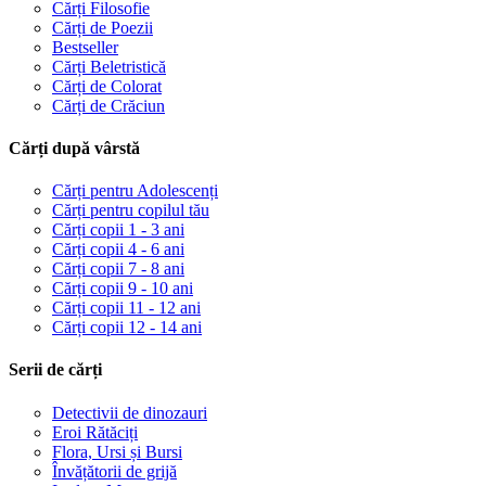
Cărți Filosofie
Cărți de Poezii
Bestseller
Cărți Beletristică
Cărți de Colorat
Cărți de Crăciun
Cărți după vârstă
Cărți pentru Adolescenți
Cărți pentru copilul tău
Cărți copii 1 - 3 ani
Cărți copii 4 - 6 ani
Cărți copii 7 - 8 ani
Cărți copii 9 - 10 ani
Cărți copii 11 - 12 ani
Cărți copii 12 - 14 ani
Serii de cărți
Detectivii de dinozauri
Eroi Rătăciți
Flora, Ursi și Bursi
Învățătorii de grijă