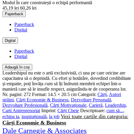
Modul în care construiești o echipă performantă
45,19 lei
60,26 lei
Paperback
Paperback
Digital
Digital
Paperback
Digital
Adaugă în coș
Leadershipul nu este o artă exclusivistă, ci una pe care oricine are
capacitatea să o deprindă. Cu efort și hotărâre, dovedind credibilitate
și empatie, poți învăța cum să îți îndrumi membrii echipei într-o
manieră care să le insufle respect, asigurându-te de cooperarea lor.
Nr. pagini:
272
Format:
14.5 × 20.5 cm
Categorii:
Cărți
,
Autori
străini
,
Cărți Economie & Business
,
Dezvoltare Personală
,
Dezvoltare Profesională
,
Cărți Motivaționale
,
Carieră
,
Leadership
,
Carti Antreprenoriat
Imprint:
Cărți Cheie
Descriptoare:
cum să...
,
Vezi toate cartile din categoria:
echipa ta
,
inspirațională
,
la job
Cărți Economie & Business
Dale Carnegie & Associates