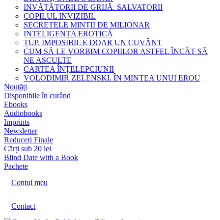
INVĂȚĂTORII DE GRIJĂ. SALVATORII
COPILUL INVIZIBIL
SECRETELE MINȚII DE MILIONAR
INTELIGENȚA EROTICĂ
ȚUP. IMPOSIBIL E DOAR UN CUVÂNT
CUM SĂ LE VORBIM COPIILOR ASTFEL ÎNCÂT SĂ
NE ASCULTE
CARTEA ÎNȚELEPCIUNII
VOLODIMIR ZELENSKI. ÎN MINTEA UNUI EROU
Noutăți
Disponibile în curând
Ebooks
Audiobooks
Imprints
Newsletter
Reduceri Finale
Cărți sub 20 lei
Blind Date with a Book
Pachete
Contul meu
Contact