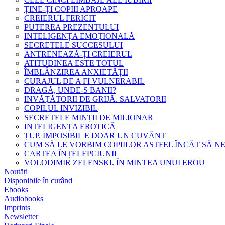
ȚINE-ȚI COPIII APROAPE
CREIERUL FERICIT
PUTEREA PREZENTULUI
INTELIGENȚA EMOȚIONALĂ
SECRETELE SUCCESULUI
ANTRENEAZĂ-ȚI CREIERUL
ATITUDINEA ESTE TOTUL
ÎMBLÂNZIREA ANXIETĂȚII
CURAJUL DE A FI VULNERABIL
DRAGĂ, UNDE-S BANII?
INVĂȚĂTORII DE GRIJĂ. SALVATORII
COPILUL INVIZIBIL
SECRETELE MINȚII DE MILIONAR
INTELIGENȚA EROTICĂ
ȚUP. IMPOSIBIL E DOAR UN CUVÂNT
CUM SĂ LE VORBIM COPIILOR ASTFEL ÎNCÂT SĂ N
CARTEA ÎNȚELEPCIUNII
VOLODIMIR ZELENSKI. ÎN MINTEA UNUI EROU
Noutăți
Disponibile în curând
Ebooks
Audiobooks
Imprints
Newsletter