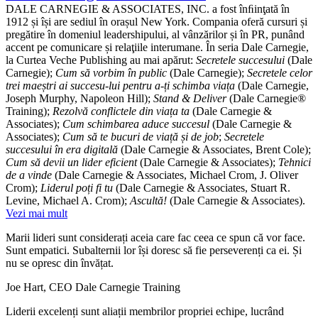
DALE CARNEGIE & ASSOCIATES, INC. a fost înﬁinţată în
1912 și își are sediul în orașul New York. Compania oferă cursuri și
pregătire în domeniul leadershipului, al vânzărilor și în PR, punând
accent pe comunicare și relaţiile interumane. În seria Dale Carnegie,
la Curtea Veche Publishing au mai apărut:
Secretele succesului
(Dale
Carnegie);
Cum să vorbim în public
(Dale Carnegie);
Secretele celor
trei maeștri ai succesu-lui pentru a-ți schimba viața
(Dale Carnegie,
Joseph Murphy, Napoleon Hill);
Stand & Deliver
(Dale Carnegie®
Training);
Rezolvă conflictele din viața ta
(Dale Carnegie &
Associates);
Cum schimbarea aduce succesul
(Dale Carnegie &
Associates);
Cum să te bucuri de viață și de job
;
Secretele
succesului în era digitală
(Dale Carnegie & Associates, Brent Cole);
Cum să devii un lider eficient
(Dale Carnegie & Associates);
Tehnici
de a vinde
(Dale Carnegie & Associates, Michael Crom, J. Oliver
Crom);
Liderul poți fi tu
(Dale Carnegie & Associates, Stuart R.
Levine, Michael A. Crom);
Ascultă!
(Dale Carnegie & Associates).
Vezi mai mult
Marii lideri sunt considerați aceia care fac ceea ce spun că vor face.
Sunt empatici. Subalternii lor își doresc să fie perseverenți ca ei. Și
nu se opresc din învățat.
Joe Hart, CEO Dale Carnegie Training
Liderii excelenți sunt aliații membrilor propriei echipe, lucrând