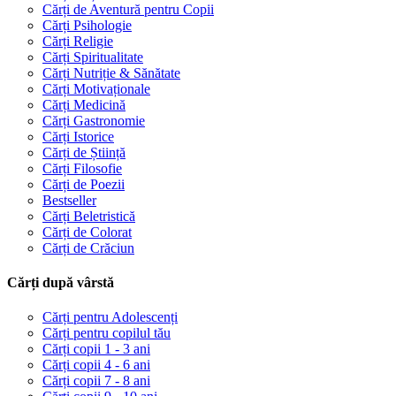
Cărți de Aventură pentru Copii
Cărți Psihologie
Cărți Religie
Cărți Spiritualitate
Cărți Nutriție & Sănătate
Cărți Motivaționale
Cărți Medicină
Cărți Gastronomie
Cărți Istorice
Cărți de Știință
Cărți Filosofie
Cărți de Poezii
Bestseller
Cărți Beletristică
Cărți de Colorat
Cărți de Crăciun
Cărți după vârstă
Cărți pentru Adolescenți
Cărți pentru copilul tău
Cărți copii 1 - 3 ani
Cărți copii 4 - 6 ani
Cărți copii 7 - 8 ani