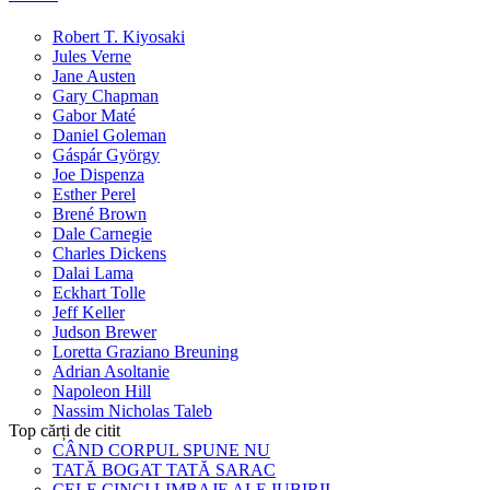
Robert T. Kiyosaki
Jules Verne
Jane Austen
Gary Chapman
Gabor Maté
Daniel Goleman
Gáspár György
Joe Dispenza
Esther Perel
Brené Brown
Dale Carnegie
Charles Dickens
Dalai Lama
Eckhart Tolle
Jeff Keller
Judson Brewer
Loretta Graziano Breuning
Adrian Asoltanie
Napoleon Hill
Nassim Nicholas Taleb
Top cărți de citit
CÂND CORPUL SPUNE NU
TATĂ BOGAT TATĂ SARAC
CELE CINCI LIMBAJE ALE IUBIRII