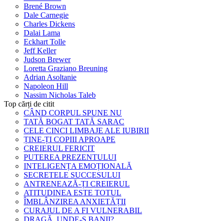
Brené Brown
Dale Carnegie
Charles Dickens
Dalai Lama
Eckhart Tolle
Jeff Keller
Judson Brewer
Loretta Graziano Breuning
Adrian Asoltanie
Napoleon Hill
Nassim Nicholas Taleb
Top cărți de citit
CÂND CORPUL SPUNE NU
TATĂ BOGAT TATĂ SARAC
CELE CINCI LIMBAJE ALE IUBIRII
ȚINE-ȚI COPIII APROAPE
CREIERUL FERICIT
PUTEREA PREZENTULUI
INTELIGENȚA EMOȚIONALĂ
SECRETELE SUCCESULUI
ANTRENEAZĂ-ȚI CREIERUL
ATITUDINEA ESTE TOTUL
ÎMBLÂNZIREA ANXIETĂȚII
CURAJUL DE A FI VULNERABIL
DRAGĂ, UNDE-S BANII?