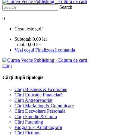
Search
|
0
Coșul este gol!
Subtotal:
0,00 lei
Total:
0,00 lei
Vezi coșul
Finalizează comanda
Cărți
Cărți după tipologie
Cărți Business & Economie
Cărți Educație Financiară
Cărți Antreprenoriat
Cărți Marketing & Comunicare
Cărți Dezvoltare Personală
Cărți Familie & Cuplu
Cărți Parenting
Biografii și Autobiografii
Cărți Ficțiune