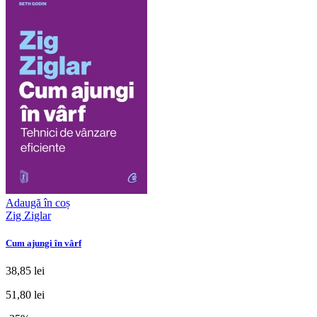
Adaugă în coș
Zig Ziglar
Cum ajungi în vârf
38,85 lei
51,80 lei