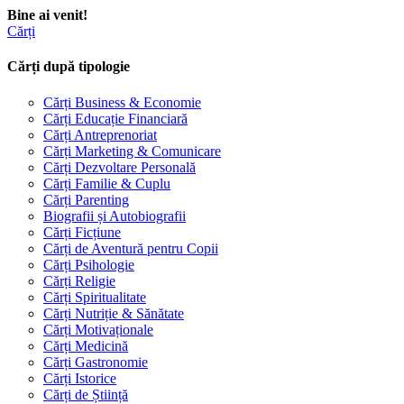
Bine ai venit!
Cărți
Cărți după tipologie
Cărți Business & Economie
Cărți Educație Financiară
Cărți Antreprenoriat
Cărți Marketing & Comunicare
Cărți Dezvoltare Personală
Cărți Familie & Cuplu
Cărți Parenting
Biografii și Autobiografii
Cărți Ficțiune
Cărți de Aventură pentru Copii
Cărți Psihologie
Cărți Religie
Cărți Spiritualitate
Cărți Nutriție & Sănătate
Cărți Motivaționale
Cărți Medicină
Cărți Gastronomie
Cărți Istorice
Cărți de Știință