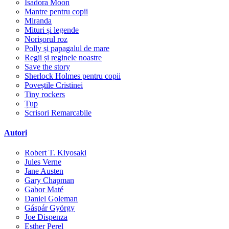
Isadora Moon
Mantre pentru copii
Miranda
Mituri și legende
Norișorul roz
Polly și papagalul de mare
Regii și reginele noastre
Save the story
Sherlock Holmes pentru copii
Poveștile Cristinei
Tiny rockers
Țup
Scrisori Remarcabile
Autori
Robert T. Kiyosaki
Jules Verne
Jane Austen
Gary Chapman
Gabor Maté
Daniel Goleman
Gáspár György
Joe Dispenza
Esther Perel