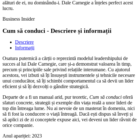
alături de ei, nu dominându-i. Dale Carnegie a înțeles perfect acest
lucru.
Business Insider
Cum să conduci - Descriere și informații
Descriere
Informații
Osatura puternică a cărții o reprezintă modelul leadershipului de
succes al lui Dale Carnegie, care și-a demonstrat valoarea în timp,
precum și principiile sale privind relațiile interumane. Cu ajutorul
acestora, vei izbuti să îți însușești instrumentele și tehnicile necesare
unui conducător, să îți schimbi comportamentul ca să devii un lider
eficient și să îți dezvolți o gândire strategică.
Departe de a fi un manual arid, pur teoretic,
Cum să conduci
oferă
sfaturi concrete, strategii și exemple din viața reală a unor lideri de
top din întreaga lume. Nu ai nevoie de un masterat în domeniu, nici
să fi fost la conducere o viață întreagă. Dacă ești dispus să înveți și
să aplici zi de zi conceptele expuse aici, vei deveni un lider râvnit de
orice companie.
Anul apariției:
2023