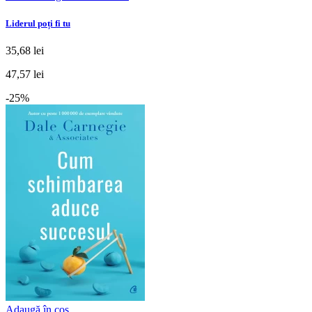
Liderul poți fi tu
35,68 lei
47,57 lei
-25%
Adaugă în coș