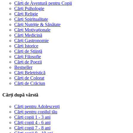
Cărți de Aventură pentru Copii
Cărți Psihologie
Cărți Religie
Cărți Spiritualitate
Cărți Nutriție & Sănătate
Cărți Motivaționale
Cărți Medicină
Cărți Gastronomie
Cărți Istorice
Cărți de Știință
Cărți Filosofie
Cărți de Poezii
Bestseller
Cărți Beletristică
Cărți de Colorat
Cărți de Crăciun
Cărți după vârstă
Cărți pentru Adolescenți
Cărți pentru copilul tău
Cărți copii 1 - 3 ani
Cărți copii 4 - 6 ani
Cărți copii 7 - 8 ani