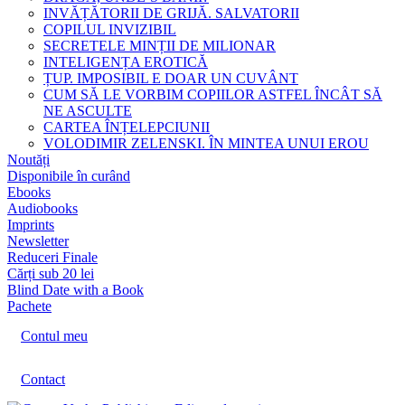
INVĂȚĂTORII DE GRIJĂ. SALVATORII
COPILUL INVIZIBIL
SECRETELE MINȚII DE MILIONAR
INTELIGENȚA EROTICĂ
ȚUP. IMPOSIBIL E DOAR UN CUVÂNT
CUM SĂ LE VORBIM COPIILOR ASTFEL ÎNCÂT SĂ
NE ASCULTE
CARTEA ÎNȚELEPCIUNII
VOLODIMIR ZELENSKI. ÎN MINTEA UNUI EROU
Noutăți
Disponibile în curând
Ebooks
Audiobooks
Imprints
Newsletter
Reduceri Finale
Cărți sub 20 lei
Blind Date with a Book
Pachete
Contul meu
Contact