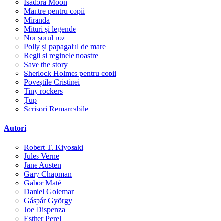
Isadora Moon
Mantre pentru copii
Miranda
Mituri și legende
Norișorul roz
Polly și papagalul de mare
Regii și reginele noastre
Save the story
Sherlock Holmes pentru copii
Poveștile Cristinei
Tiny rockers
Țup
Scrisori Remarcabile
Autori
Robert T. Kiyosaki
Jules Verne
Jane Austen
Gary Chapman
Gabor Maté
Daniel Goleman
Gáspár György
Joe Dispenza
Esther Perel