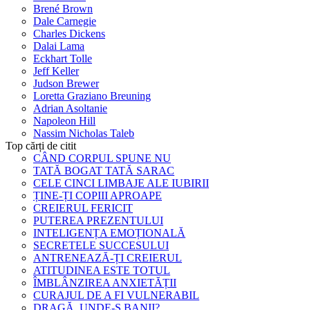
Brené Brown
Dale Carnegie
Charles Dickens
Dalai Lama
Eckhart Tolle
Jeff Keller
Judson Brewer
Loretta Graziano Breuning
Adrian Asoltanie
Napoleon Hill
Nassim Nicholas Taleb
Top cărți de citit
CÂND CORPUL SPUNE NU
TATĂ BOGAT TATĂ SARAC
CELE CINCI LIMBAJE ALE IUBIRII
ȚINE-ȚI COPIII APROAPE
CREIERUL FERICIT
PUTEREA PREZENTULUI
INTELIGENȚA EMOȚIONALĂ
SECRETELE SUCCESULUI
ANTRENEAZĂ-ȚI CREIERUL
ATITUDINEA ESTE TOTUL
ÎMBLÂNZIREA ANXIETĂȚII
CURAJUL DE A FI VULNERABIL
DRAGĂ, UNDE-S BANII?