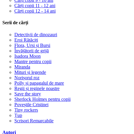
Cărți copii 9 - 10 ani
Cărți copii 11 - 12 ani
Cărți copii 12 - 14 ani
Serii de cărți
Detectivii de dinozauri
Eroi Rătăciți
Flora, Ursi și Bursi
Învățătorii de grijă
Isadora Moon
Mantre pentru copii
Miranda
Mituri și legende
Norișorul roz
Polly și papagalul de mare
Regii și reginele noastre
Save the story
Sherlock Holmes pentru copii
Poveștile Cristinei
Tiny rockers
Țup
Scrisori Remarcabile
Autori