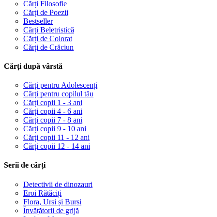
Cărți Filosofie
Cărți de Poezii
Bestseller
Cărți Beletristică
Cărți de Colorat
Cărți de Crăciun
Cărți după vârstă
Cărți pentru Adolescenți
Cărți pentru copilul tău
Cărți copii 1 - 3 ani
Cărți copii 4 - 6 ani
Cărți copii 7 - 8 ani
Cărți copii 9 - 10 ani
Cărți copii 11 - 12 ani
Cărți copii 12 - 14 ani
Serii de cărți
Detectivii de dinozauri
Eroi Rătăciți
Flora, Ursi și Bursi
Învățătorii de grijă