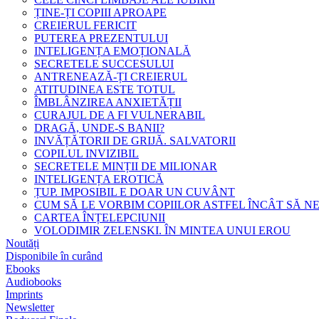
ȚINE-ȚI COPIII APROAPE
CREIERUL FERICIT
PUTEREA PREZENTULUI
INTELIGENȚA EMOȚIONALĂ
SECRETELE SUCCESULUI
ANTRENEAZĂ-ȚI CREIERUL
ATITUDINEA ESTE TOTUL
ÎMBLÂNZIREA ANXIETĂȚII
CURAJUL DE A FI VULNERABIL
DRAGĂ, UNDE-S BANII?
INVĂȚĂTORII DE GRIJĂ. SALVATORII
COPILUL INVIZIBIL
SECRETELE MINȚII DE MILIONAR
INTELIGENȚA EROTICĂ
ȚUP. IMPOSIBIL E DOAR UN CUVÂNT
CUM SĂ LE VORBIM COPIILOR ASTFEL ÎNCÂT SĂ N
CARTEA ÎNȚELEPCIUNII
VOLODIMIR ZELENSKI. ÎN MINTEA UNUI EROU
Noutăți
Disponibile în curând
Ebooks
Audiobooks
Imprints
Newsletter