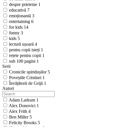
despre prietenie
1
educativă
7
emoționantă
3
entertaining
6
for kids
14
funny
3
kids
5
lectură ușoară
4
pentru copii isteți
1
rețete pentru copii
1
sub 100 pagini
1
Serii
Cronicile spiridușilor
5
Poveștile Cristinei
1
Învățătorii de Grijă
1
Autori
Adam Larkum
1
Alex Donovici
1
Alex Frith
4
Ben Miller
5
Felicity Brooks
5