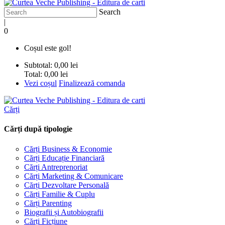
Search
|
0
Coșul este gol!
Subtotal:
0,00 lei
Total:
0,00 lei
Vezi coșul
Finalizează comanda
Cărți
Cărți după tipologie
Cărți Business & Economie
Cărți Educație Financiară
Cărți Antreprenoriat
Cărți Marketing & Comunicare
Cărți Dezvoltare Personală
Cărți Familie & Cuplu
Cărți Parenting
Biografii și Autobiografii
Cărți Ficțiune