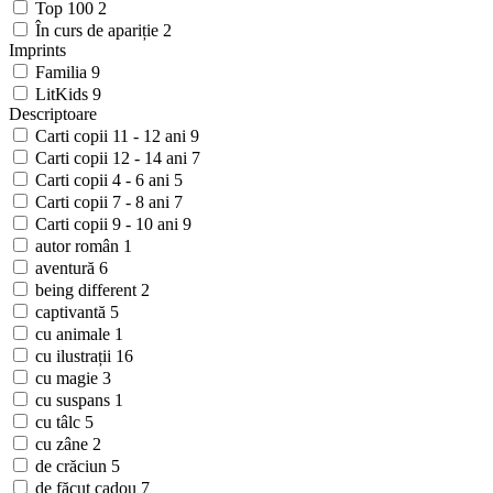
Top 100
2
În curs de apariție
2
Imprints
Familia
9
LitKids
9
Descriptoare
Carti copii 11 - 12 ani
9
Carti copii 12 - 14 ani
7
Carti copii 4 - 6 ani
5
Carti copii 7 - 8 ani
7
Carti copii 9 - 10 ani
9
autor român
1
aventură
6
being different
2
captivantă
5
cu animale
1
cu ilustrații
16
cu magie
3
cu suspans
1
cu tâlc
5
cu zâne
2
de crăciun
5
de făcut cadou
7