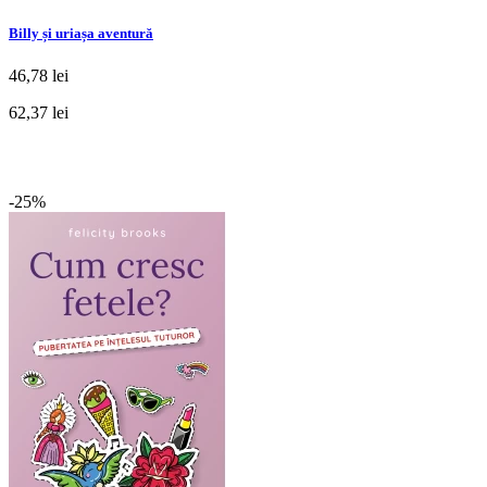
Billy și uriașa aventură
46,78 lei
62,37 lei
-25%