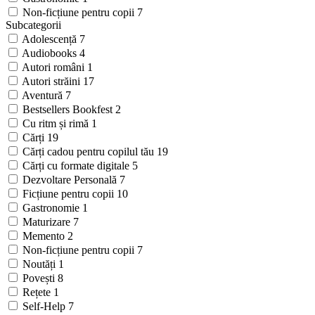
Non-ficțiune pentru copii
7
Subcategorii
Adolescență
7
Audiobooks
4
Autori români
1
Autori străini
17
Aventură
7
Bestsellers Bookfest
2
Cu ritm și rimă
1
Cărți
19
Cărți cadou pentru copilul tău
19
Cărți cu formate digitale
5
Dezvoltare Personală
7
Ficțiune pentru copii
10
Gastronomie
1
Maturizare
7
Memento
2
Non-ficțiune pentru copii
7
Noutăți
1
Povești
8
Rețete
1
Self-Help
7