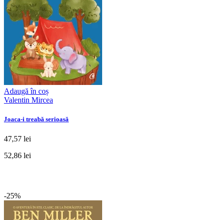
Adaugă în coș
Valentin Mircea
Joaca-i treabă serioasă
47,57 lei
52,86 lei
-25%