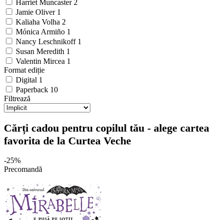
Harriet Muncaster
2
Jamie Oliver
1
Kaliaha Volha
2
Mónica Armiño
1
Nancy Leschnikoff
1
Susan Meredith
1
Valentin Mircea
1
Format ediție
Digital
1
Paperback
10
Filtrează
Cărți cadou pentru copilul tău - alege cartea
favorita de la Curtea Veche
-25%
Precomandă