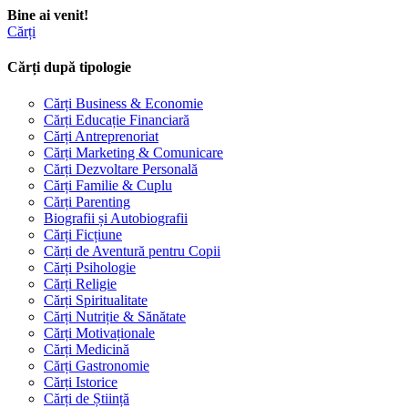
Bine ai venit!
Cărți
Cărți după tipologie
Cărți Business & Economie
Cărți Educație Financiară
Cărți Antreprenoriat
Cărți Marketing & Comunicare
Cărți Dezvoltare Personală
Cărți Familie & Cuplu
Cărți Parenting
Biografii și Autobiografii
Cărți Ficțiune
Cărți de Aventură pentru Copii
Cărți Psihologie
Cărți Religie
Cărți Spiritualitate
Cărți Nutriție & Sănătate
Cărți Motivaționale
Cărți Medicină
Cărți Gastronomie
Cărți Istorice
Cărți de Știință