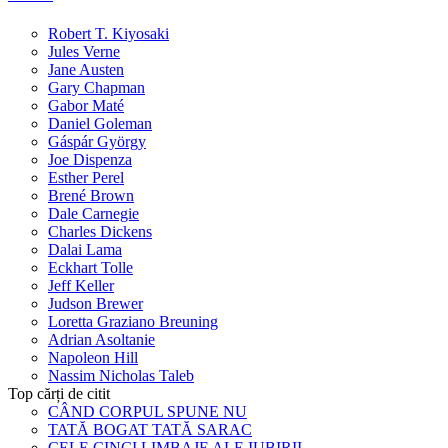
Robert T. Kiyosaki
Jules Verne
Jane Austen
Gary Chapman
Gabor Maté
Daniel Goleman
Gáspár György
Joe Dispenza
Esther Perel
Brené Brown
Dale Carnegie
Charles Dickens
Dalai Lama
Eckhart Tolle
Jeff Keller
Judson Brewer
Loretta Graziano Breuning
Adrian Asoltanie
Napoleon Hill
Nassim Nicholas Taleb
Top cărți de citit
CÂND CORPUL SPUNE NU
TATĂ BOGAT TATĂ SARAC
CELE CINCI LIMBAJE ALE IUBIRII