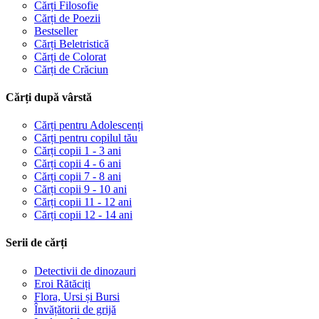
Cărți Filosofie
Cărți de Poezii
Bestseller
Cărți Beletristică
Cărți de Colorat
Cărți de Crăciun
Cărți după vârstă
Cărți pentru Adolescenți
Cărți pentru copilul tău
Cărți copii 1 - 3 ani
Cărți copii 4 - 6 ani
Cărți copii 7 - 8 ani
Cărți copii 9 - 10 ani
Cărți copii 11 - 12 ani
Cărți copii 12 - 14 ani
Serii de cărți
Detectivii de dinozauri
Eroi Rătăciți
Flora, Ursi și Bursi
Învățătorii de grijă