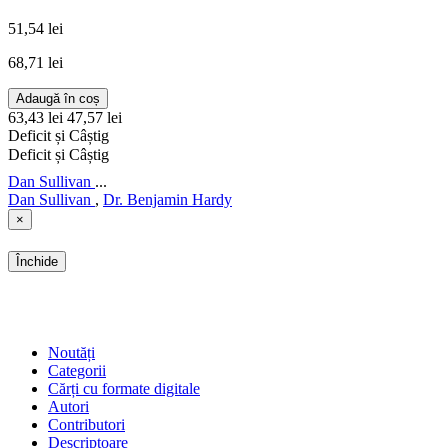
51,54 lei
68,71 lei
Adaugă în coș
63,43 lei
47,57 lei
Deficit și Câștig
Deficit și Câștig
Dan Sullivan
...
Dan Sullivan
,
Dr. Benjamin Hardy
×
Închide
SHOP
Noutăți
Categorii
Cărți cu formate digitale
Autori
Contributori
Descriptoare