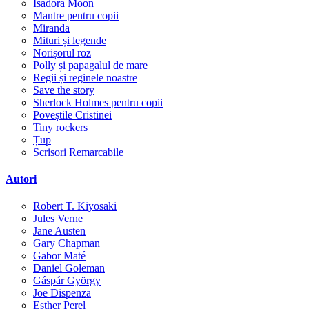
Isadora Moon
Mantre pentru copii
Miranda
Mituri și legende
Norișorul roz
Polly și papagalul de mare
Regii și reginele noastre
Save the story
Sherlock Holmes pentru copii
Poveștile Cristinei
Tiny rockers
Țup
Scrisori Remarcabile
Autori
Robert T. Kiyosaki
Jules Verne
Jane Austen
Gary Chapman
Gabor Maté
Daniel Goleman
Gáspár György
Joe Dispenza
Esther Perel