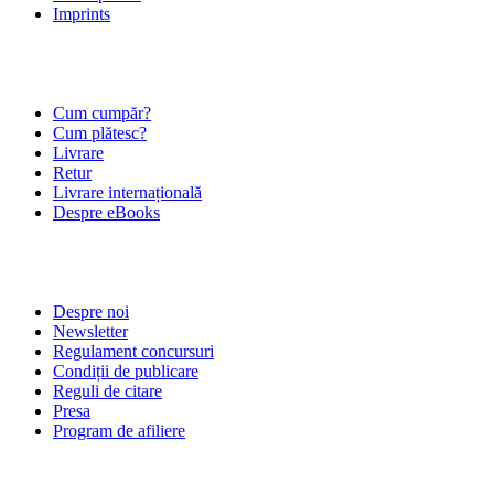
Imprints
ÎNTREBĂRI FRECVENTE
Cum cumpăr?
Cum plătesc?
Livrare
Retur
Livrare internațională
Despre eBooks
DESPRE NOI
Despre noi
Newsletter
Regulament concursuri
Condiții de publicare
Reguli de citare
Presa
Program de afiliere
POLITICI