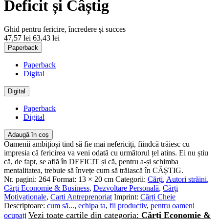
Deficit și Câștig
Ghid pentru fericire, încredere și succes
47,57 lei
63,43 lei
Paperback
Paperback
Digital
Digital
Paperback
Digital
Adaugă în coș
Oamenii ambițioși tind să fie mai nefericiți, fiindcă trăiesc cu
impresia că fericirea va veni odată cu următorul țel atins. Ei nu știu
că, de fapt, se află în DEFICIT și că, pentru a-și schimba
mentalitatea, trebuie să învețe cum să trăiască în CÂȘTIG.
Nr. pagini:
264
Format:
13 × 20 cm
Categorii:
Cărți
,
Autori străini
,
Cărți Economie & Business
,
Dezvoltare Personală
,
Cărți
Motivaționale
,
Carti Antreprenoriat
Imprint:
Cărți Cheie
Descriptoare:
cum să...
,
echipa ta
,
fii productiv
,
pentru oameni
Vezi toate cartile din categoria:
Cărți Economie &
ocupați