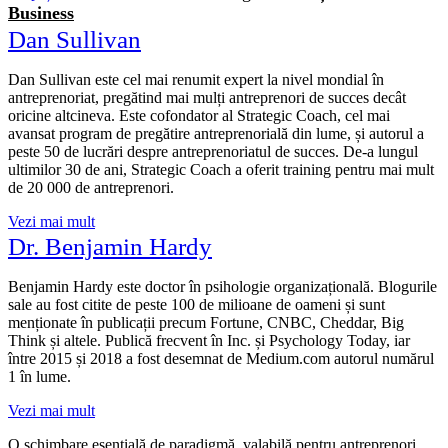
Business
Dan Sullivan
Dan Sullivan este cel mai renumit expert la nivel mondial în
antreprenoriat, pregătind mai mulți antreprenori de succes decât
oricine altcineva. Este cofondator al Strategic Coach, cel mai
avansat program de pregătire antreprenorială din lume, și autorul a
peste 50 de lucrări despre antreprenoriatul de succes. De-a lungul
ultimilor 30 de ani, Strategic Coach a oferit training pentru mai mult
de 20 000 de antreprenori.
Vezi mai mult
Dr. Benjamin Hardy
Benjamin Hardy este doctor în psihologie organizațională. Blogurile
sale au fost citite de peste 100 de milioane de oameni și sunt
menționate în publicații precum Fortune, CNBC, Cheddar, Big
Think și altele. Publică frecvent în Inc. și Psychology Today, iar
între 2015 și 2018 a fost desemnat de Medium.com autorul numărul
1 în lume.
Vezi mai mult
O schimbare esențială de paradigmă, valabilă pentru antreprenori,