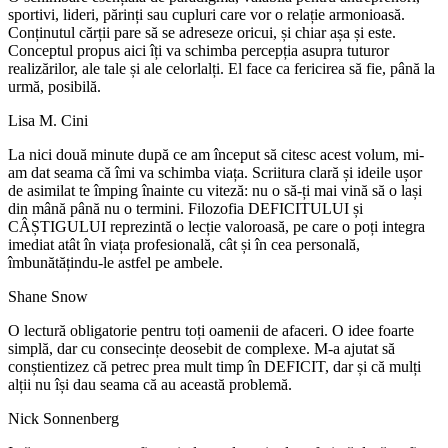
sportivi, lideri, părinți sau cupluri care vor o relație armonioasă.
Conținutul cărții pare să se adreseze oricui, și chiar așa și este.
Conceptul propus aici îți va schimba percepția asupra tuturor
realizărilor, ale tale și ale celorlalți. El face ca fericirea să fie, până la
urmă, posibilă.
Lisa M. Cini
La nici două minute după ce am început să citesc acest volum, mi-
am dat seama că îmi va schimba viața. Scriitura clară și ideile ușor
de asimilat te împing înainte cu viteză: nu o să-ți mai vină să o lași
din mână până nu o termini. Filozofia DEFICITULUI și
CÂȘTIGULUI reprezintă o lecție valoroasă, pe care o poți integra
imediat atât în viața profesională, cât și în cea personală,
îmbunătățindu-le astfel pe ambele.
Shane Snow
O lectură obligatorie pentru toți oamenii de afaceri. O idee foarte
simplă, dar cu consecințe deosebit de complexe. M-a ajutat să
conștientizez că petrec prea mult timp în DEFICIT, dar și că mulți
alții nu își dau seama că au această problemă.
Nick Sonnenberg