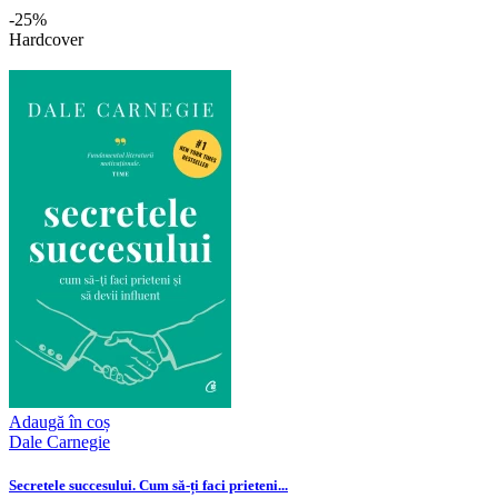
-25%
Hardcover
Adaugă în coș
Dale Carnegie
Secretele succesului. Cum să-ți faci prieteni...