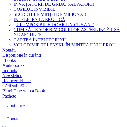
INVĂȚĂTORII DE GRIJĂ. SALVATORII
COPILUL INVIZIBIL
SECRETELE MINȚII DE MILIONAR
INTELIGENȚA EROTICĂ
ȚUP. IMPOSIBIL E DOAR UN CUVÂNT
CUM SĂ LE VORBIM COPIILOR ASTFEL ÎNCÂT SĂ
NE ASCULTE
CARTEA ÎNȚELEPCIUNII
VOLODIMIR ZELENSKI. ÎN MINTEA UNUI EROU
Noutăți
Disponibile în curând
Ebooks
Audiobooks
Imprints
Newsletter
Reduceri Finale
Cărți sub 20 lei
Blind Date with a Book
Pachete
Contul meu
Contact