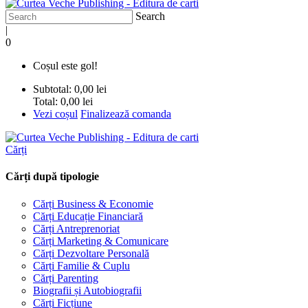
Search
|
0
Coșul este gol!
Subtotal:
0,00 lei
Total:
0,00 lei
Vezi coșul
Finalizează comanda
Cărți
Cărți după tipologie
Cărți Business & Economie
Cărți Educație Financiară
Cărți Antreprenoriat
Cărți Marketing & Comunicare
Cărți Dezvoltare Personală
Cărți Familie & Cuplu
Cărți Parenting
Biografii și Autobiografii
Cărți Ficțiune