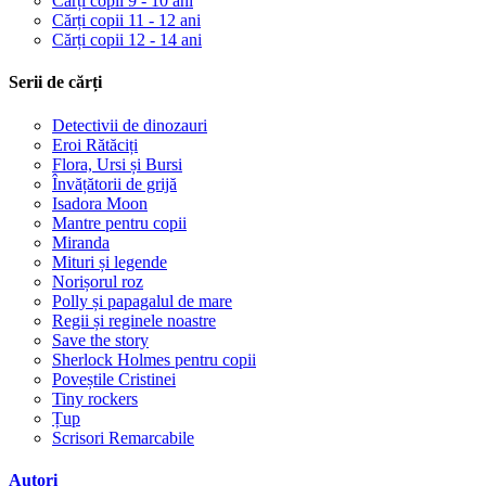
Cărți copii 9 - 10 ani
Cărți copii 11 - 12 ani
Cărți copii 12 - 14 ani
Serii de cărți
Detectivii de dinozauri
Eroi Rătăciți
Flora, Ursi și Bursi
Învățătorii de grijă
Isadora Moon
Mantre pentru copii
Miranda
Mituri și legende
Norișorul roz
Polly și papagalul de mare
Regii și reginele noastre
Save the story
Sherlock Holmes pentru copii
Poveștile Cristinei
Tiny rockers
Țup
Scrisori Remarcabile
Autori