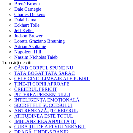
Brené Brown
Dale Carnegie
Charles Dickens
Dalai Lama
Eckhart Tolle
Jeff Keller
Judson Brewer
Loretta Graziano Breuning
Adrian Asoltanie
Napoleon Hill
Nassim Nicholas Taleb
Top cărți de citit
CÂND CORPUL SPUNE NU
TATĂ BOGAT TATĂ SARAC
CELE CINCI LIMBAJE ALE IUBIRII
ȚINE-ȚI COPIII APROAPE
CREIERUL FERICIT
PUTEREA PREZENTULUI
INTELIGENȚA EMOȚIONALĂ
SECRETELE SUCCESULUI
ANTRENEAZĂ-ȚI CREIERUL
ATITUDINEA ESTE TOTUL
ÎMBLÂNZIREA ANXIETĂȚII
CURAJUL DE A FI VULNERABIL
DRAGĂ, UNDE-S BANII?