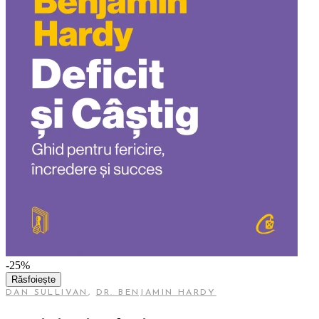
-25%
Răsfoiește
DAN SULLIVAN
,
DR. BENJAMIN HARDY