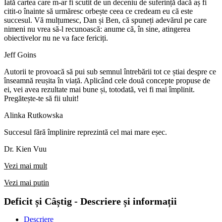
Iată cartea care m-ar fi scutit de un deceniu de suferință dacă aș fi
citit-o înainte să urmăresc orbește ceea ce credeam eu că este
succesul. Vă mulțumesc, Dan și Ben, că spuneți adevărul pe care
nimeni nu vrea să-l recunoască: anume că, în sine, atingerea
obiectivelor nu ne va face fericiți.
Jeff Goins
Autorii te provoacă să pui sub semnul întrebării tot ce știai despre ce
înseamnă reușita în viață. Aplicând cele două concepte propuse de
ei, vei avea rezultate mai bune și, totodată, vei fi mai împlinit.
Pregătește-te să fii uluit!
Alinka Rutkowska
Succesul fără împlinire reprezintă cel mai mare eșec.
Dr. Kien Vuu
Vezi mai mult
Vezi mai putin
Deficit și Câștig - Descriere și informații
Descriere