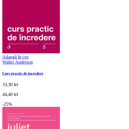
Adaugă în coș
Walter Anderson
Curs practic de încredere
33,30 lei
44,40 lei
-25%