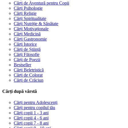
Cărți de Aventură pentru Copii
Cărți Psihologie
Cărți Religie
Cărți Spiritualitate
Cărți Nutriție & Sănătate
Cărți Motivaționale
Cărți Medicină
Cărți Gastronomie
Cărți Istorice
Cărți de Știință
Cărți Filosofie
Cărți de Poezii
Bestseller
Cărți Beletristică
Cărți de Colorat
Cărți de Crăciun
Cărți după vârstă
Cărți pentru Adolescenți
Cărți pentru copilul tău
Cărți copii 1 - 3 ani
Cărți copii 4 - 6 ani
Cărți copii 7 - 8 ani