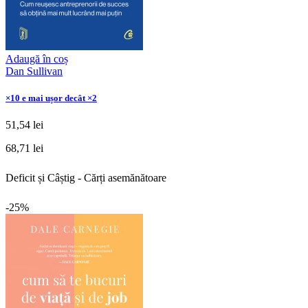
Adaugă în coș
Dan Sullivan
×10 e mai ușor decât ×2
51,54 lei
68,71 lei
Deficit și Câștig - Cărți asemănătoare
-25%