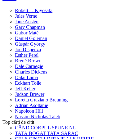
Robert T. Kiyosaki
Jules Verne
Jane Austen
Gary Chapman
Gabor Maté
Daniel Goleman
Gáspár György
Joe Dispenza
Esther Perel
Brené Brown
Dale Carnegie
Charles Dickens
Dalai Lama
Eckhart Tolle
Jeff Keller
Judson Brewer
Loretta Graziano Breuning
Adrian Asoltanie
Napoleon Hill
Nassim Nicholas Taleb
Top cărți de citit
CÂND CORPUL SPUNE NU
TATĂ BOGAT TATĂ SARAC
CELE CINCI LIMBAJE ALE IUBIRII