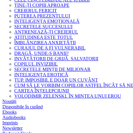
ȚINE-ȚI COPIII APROAPE
CREIERUL FERICIT
PUTEREA PREZENTULUI
INTELIGENȚA EMOȚIONALĂ
SECRETELE SUCCESULUI
ANTRENEAZĂ-ȚI CREIERUL
ATITUDINEA ESTE TOTUL
ÎMBLÂNZIREA ANXIETĂȚII
CURAJUL DE A FI VULNERABIL
DRAGĂ, UNDE-S BANII?
INVĂȚĂTORII DE GRIJĂ. SALVATORII
COPILUL INVIZIBIL
SECRETELE MINȚII DE MILIONAR
INTELIGENȚA EROTICĂ
ȚUP. IMPOSIBIL E DOAR UN CUVÂNT
CUM SĂ LE VORBIM COPIILOR ASTFEL ÎNCÂT SĂ N
CARTEA ÎNȚELEPCIUNII
VOLODIMIR ZELENSKI. ÎN MINTEA UNUI EROU
Noutăți
Disponibile în curând
Ebooks
Audiobooks
Imprints
Newsletter