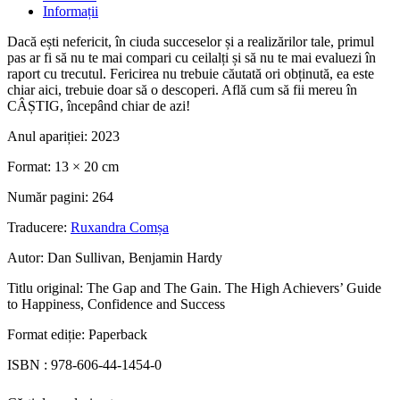
Informații
Dacă ești nefericit, în ciuda succeselor și a realizărilor tale, primul
pas ar fi să nu te mai compari cu ceilalți și să nu te mai evaluezi în
raport cu trecutul. Fericirea nu trebuie căutată ori obținută, ea este
chiar aici, trebuie doar să o descoperi. Află cum să fii mereu în
CÂȘTIG, începând chiar de azi!
Anul apariției:
2023
Format:
13 × 20 cm
Număr pagini:
264
Traducere:
Ruxandra Comșa
Autor:
Dan Sullivan, Benjamin Hardy
Titlu original:
The Gap and The Gain. The High Achievers’ Guide
to Happiness, Confidence and Success
Format ediție:
Paperback
ISBN :
978-606-44-1454-0