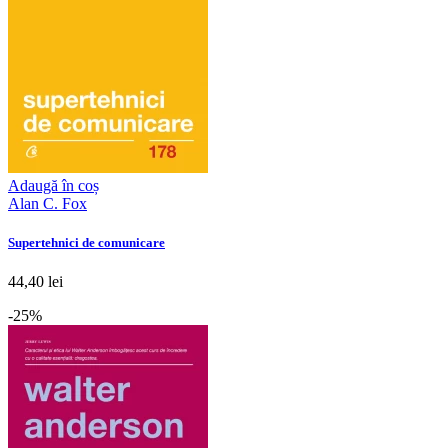
Adaugă în coș
Alan C. Fox
Supertehnici de comunicare
44,40 lei
-25%