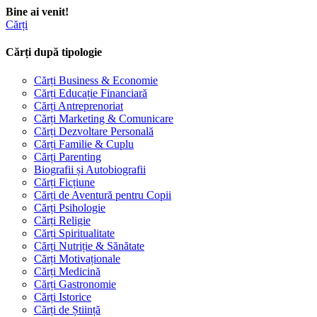
Bine ai venit!
Cărți
Cărți după tipologie
Cărți Business & Economie
Cărți Educație Financiară
Cărți Antreprenoriat
Cărți Marketing & Comunicare
Cărți Dezvoltare Personală
Cărți Familie & Cuplu
Cărți Parenting
Biografii și Autobiografii
Cărți Ficțiune
Cărți de Aventură pentru Copii
Cărți Psihologie
Cărți Religie
Cărți Spiritualitate
Cărți Nutriție & Sănătate
Cărți Motivaționale
Cărți Medicină
Cărți Gastronomie
Cărți Istorice
Cărți de Știință