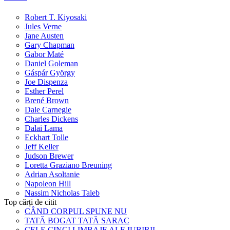
Robert T. Kiyosaki
Jules Verne
Jane Austen
Gary Chapman
Gabor Maté
Daniel Goleman
Gáspár György
Joe Dispenza
Esther Perel
Brené Brown
Dale Carnegie
Charles Dickens
Dalai Lama
Eckhart Tolle
Jeff Keller
Judson Brewer
Loretta Graziano Breuning
Adrian Asoltanie
Napoleon Hill
Nassim Nicholas Taleb
Top cărți de citit
CÂND CORPUL SPUNE NU
TATĂ BOGAT TATĂ SARAC
CELE CINCI LIMBAJE ALE IUBIRII