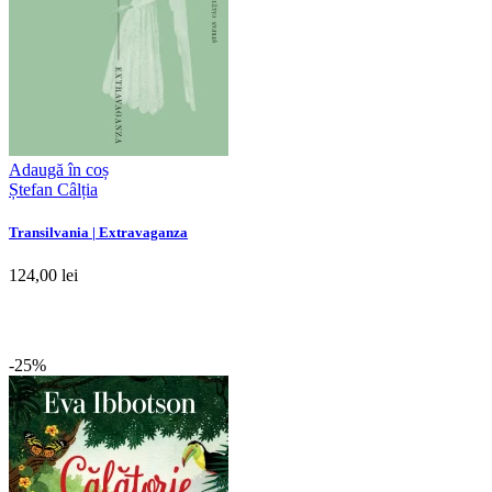
Adaugă în coș
Ștefan Câlția
Transilvania | Extravaganza
124,00 lei
-25%