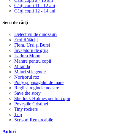
Cărți copii 9 - 10 ani
Cărți copii 11 - 12 ani
Cărți copii 12 - 14 ani
Serii de cărți
Detectivii de dinozauri
Eroi Rătăciți
Flora, Ursi și Bursi
Învățătorii de grijă
Isadora Moon
Mantre pentru copii
Miranda
Mituri și legende
Norișorul roz
Polly și papagalul de mare
Regii și reginele noastre
Save the story
Sherlock Holmes pentru copii
Poveștile Cristinei
Tiny rockers
Țup
Scrisori Remarcabile
Autori