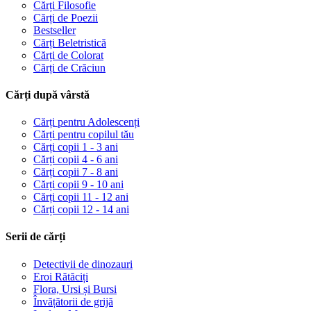
Cărți Filosofie
Cărți de Poezii
Bestseller
Cărți Beletristică
Cărți de Colorat
Cărți de Crăciun
Cărți după vârstă
Cărți pentru Adolescenți
Cărți pentru copilul tău
Cărți copii 1 - 3 ani
Cărți copii 4 - 6 ani
Cărți copii 7 - 8 ani
Cărți copii 9 - 10 ani
Cărți copii 11 - 12 ani
Cărți copii 12 - 14 ani
Serii de cărți
Detectivii de dinozauri
Eroi Rătăciți
Flora, Ursi și Bursi
Învățătorii de grijă