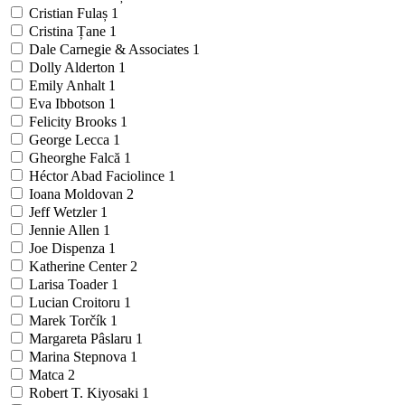
Cristian Fulaș
1
Cristina Țane
1
Dale Carnegie & Associates
1
Dolly Alderton
1
Emily Anhalt
1
Eva Ibbotson
1
Felicity Brooks
1
George Lecca
1
Gheorghe Falcă
1
Héctor Abad Faciolince
1
Ioana Moldovan
2
Jeff Wetzler
1
Jennie Allen
1
Joe Dispenza
1
Katherine Center
2
Larisa Toader
1
Lucian Croitoru
1
Marek Torčík
1
Margareta Pâslaru
1
Marina Stepnova
1
Matca
2
Robert T. Kiyosaki
1