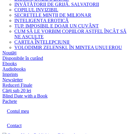
INVĂȚĂTORII DE GRIJĂ. SALVATORII
COPILUL INVIZIBIL
SECRETELE MINȚII DE MILIONAR
INTELIGENȚA EROTICĂ
ȚUP. IMPOSIBIL E DOAR UN CUVÂNT
CUM SĂ LE VORBIM COPIILOR ASTFEL ÎNCÂT SĂ
NE ASCULTE
CARTEA ÎNȚELEPCIUNII
VOLODIMIR ZELENSKI. ÎN MINTEA UNUI EROU
Noutăți
Disponibile în curând
Ebooks
Audiobooks
Imprints
Newsletter
Reduceri Finale
Cărți sub 20 lei
Blind Date with a Book
Pachete
Contul meu
Contact