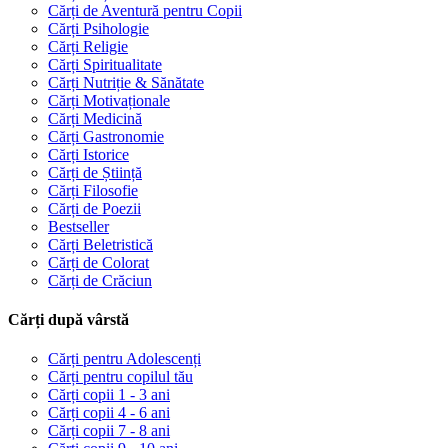
Cărți de Aventură pentru Copii
Cărți Psihologie
Cărți Religie
Cărți Spiritualitate
Cărți Nutriție & Sănătate
Cărți Motivaționale
Cărți Medicină
Cărți Gastronomie
Cărți Istorice
Cărți de Știință
Cărți Filosofie
Cărți de Poezii
Bestseller
Cărți Beletristică
Cărți de Colorat
Cărți de Crăciun
Cărți după vârstă
Cărți pentru Adolescenți
Cărți pentru copilul tău
Cărți copii 1 - 3 ani
Cărți copii 4 - 6 ani
Cărți copii 7 - 8 ani