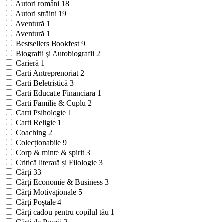
Autori români
18
Autori străini
19
Aventură
1
Aventură
1
Bestsellers Bookfest
9
Biografii și Autobiografii
2
Carieră
1
Carti Antreprenoriat
2
Carti Beletristică
3
Carti Educatie Financiara
1
Carti Familie & Cuplu
2
Carti Psihologie
1
Carti Religie
1
Coaching
2
Colecționabile
9
Corp & minte & spirit
3
Critică literară și Filologie
3
Cărți
33
Cărți Economie & Business
3
Cărți Motivaționale
5
Cărți Poștale
4
Cărți cadou pentru copilul tău
1
Cărți de Poezii
3