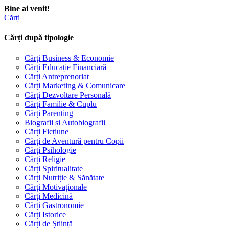
Bine ai venit!
Cărți
Cărți după tipologie
Cărți Business & Economie
Cărți Educație Financiară
Cărți Antreprenoriat
Cărți Marketing & Comunicare
Cărți Dezvoltare Personală
Cărți Familie & Cuplu
Cărți Parenting
Biografii și Autobiografii
Cărți Ficțiune
Cărți de Aventură pentru Copii
Cărți Psihologie
Cărți Religie
Cărți Spiritualitate
Cărți Nutriție & Sănătate
Cărți Motivaționale
Cărți Medicină
Cărți Gastronomie
Cărți Istorice
Cărți de Știință