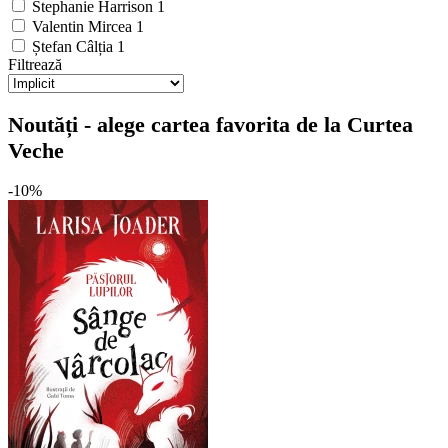
Stephanie Harrison
1
Valentin Mircea
1
Ștefan Câlția
1
Filtrează
Noutăți - alege cartea favorita de la Curtea
Veche
-10%