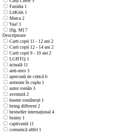
Cărți Cheie
5
Familia
1
LitKids
1
Matca
2
Yaa!
1
[fig. M]
7
Descriptoare
Carti copii 11 - 12 ani
2
Carti copii 12 - 14 ani
2
Carti copii 9 - 10 ani
2
LGBTQ
1
actuală
11
anti-stres
3
apreciată de critică
6
armonie în cuplu
1
autor român
3
aventură
2
basme românești
1
being different
2
bestseller internațional
4
brainy
1
captivantă
11
comunică altfel
1