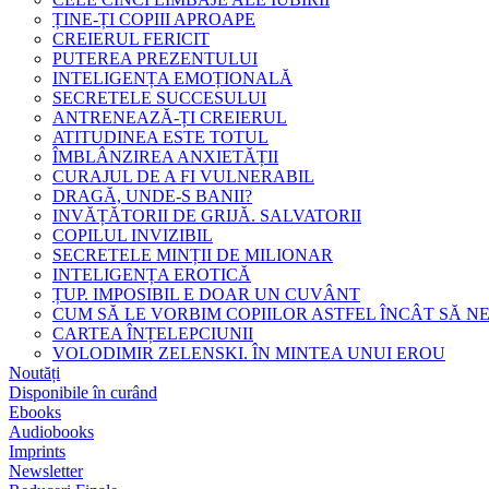
ȚINE-ȚI COPIII APROAPE
CREIERUL FERICIT
PUTEREA PREZENTULUI
INTELIGENȚA EMOȚIONALĂ
SECRETELE SUCCESULUI
ANTRENEAZĂ-ȚI CREIERUL
ATITUDINEA ESTE TOTUL
ÎMBLÂNZIREA ANXIETĂȚII
CURAJUL DE A FI VULNERABIL
DRAGĂ, UNDE-S BANII?
INVĂȚĂTORII DE GRIJĂ. SALVATORII
COPILUL INVIZIBIL
SECRETELE MINȚII DE MILIONAR
INTELIGENȚA EROTICĂ
ȚUP. IMPOSIBIL E DOAR UN CUVÂNT
CUM SĂ LE VORBIM COPIILOR ASTFEL ÎNCÂT SĂ N
CARTEA ÎNȚELEPCIUNII
VOLODIMIR ZELENSKI. ÎN MINTEA UNUI EROU
Noutăți
Disponibile în curând
Ebooks
Audiobooks
Imprints
Newsletter