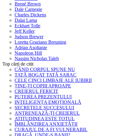
Brené Brown
Dale Carnegie
Charles Dickens
Dalai Lama
Eckhart Tolle
Jeff Keller
Judson Brewer
Loretta Graziano Breuning
Adrian Asoltanie
Napoleon Hill
Nassim Nicholas Taleb
Top cărți de citit
CÂND CORPUL SPUNE NU
TATĂ BOGAT TATĂ SARAC
CELE CINCI LIMBAJE ALE IUBIRII
ȚINE-ȚI COPIII APROAPE
CREIERUL FERICIT
PUTEREA PREZENTULUI
INTELIGENȚA EMOȚIONALĂ
SECRETELE SUCCESULUI
ANTRENEAZĂ-ȚI CREIERUL
ATITUDINEA ESTE TOTUL
ÎMBLÂNZIREA ANXIETĂȚII
CURAJUL DE A FI VULNERABIL
DRAGĂ, UNDE-S BANII?