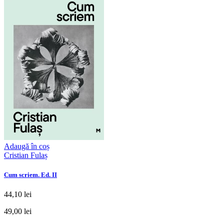
Adaugă în coș
Cristian Fulaș
Cum scriem. Ed. II
44,10 lei
49,00 lei