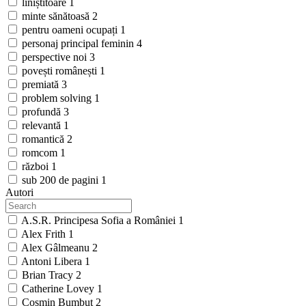
liniștitoare
1
minte sănătoasă
2
pentru oameni ocupați
1
personaj principal feminin
4
perspective noi
3
povești românești
1
premiată
3
problem solving
1
profundă
3
relevantă
1
romantică
2
romcom
1
război
1
sub 200 de pagini
1
Autori
A.S.R. Principesa Sofia a României
1
Alex Frith
1
Alex Gâlmeanu
2
Antoni Libera
1
Brian Tracy
2
Catherine Lovey
1
Cosmin Bumbuț
2