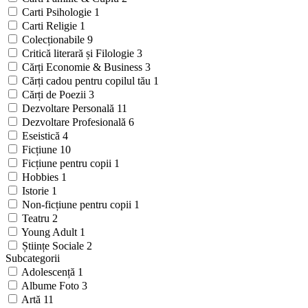
Carti Psihologie
1
Carti Religie
1
Colecționabile
9
Critică literară și Filologie
3
Cărți Economie & Business
3
Cărți cadou pentru copilul tău
1
Cărți de Poezii
3
Dezvoltare Personală
11
Dezvoltare Profesională
6
Eseistică
4
Ficțiune
10
Ficțiune pentru copii
1
Hobbies
1
Istorie
1
Non-ficțiune pentru copii
1
Teatru
2
Young Adult
1
Științe Sociale
2
Subcategorii
Adolescență
1
Albume Foto
3
Artă
11