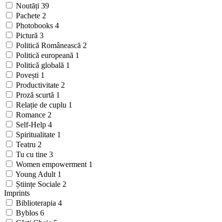
Noutăți
39
Pachete
2
Photobooks
4
Pictură
3
Politică Românească
2
Politică europeană
1
Politică globală
1
Povești
1
Productivitate
2
Proză scurtă
1
Relație de cuplu
1
Romance
2
Self-Help
4
Spiritualitate
1
Teatru
2
Tu cu tine
3
Women empowerment
1
Young Adult
1
Științe Sociale
2
Imprints
Biblioterapia
4
Byblos
6