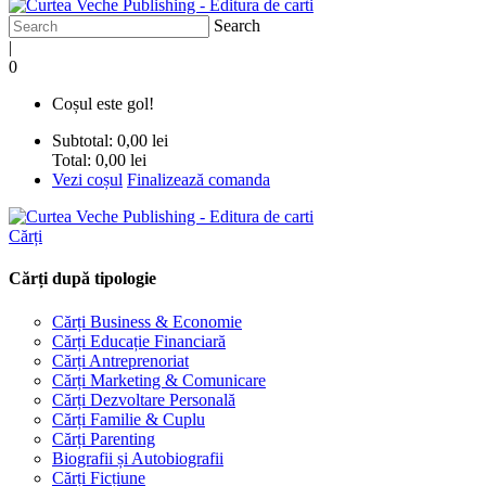
Search
|
0
Coșul este gol!
Subtotal:
0,00 lei
Total:
0,00 lei
Vezi coșul
Finalizează comanda
Cărți
Cărți după tipologie
Cărți Business & Economie
Cărți Educație Financiară
Cărți Antreprenoriat
Cărți Marketing & Comunicare
Cărți Dezvoltare Personală
Cărți Familie & Cuplu
Cărți Parenting
Biografii și Autobiografii
Cărți Ficțiune