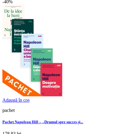
-40%
Adaugă în coș
pachet
Pachet Napoleon Hill – „Drumul spre succes și...
178,83 lei