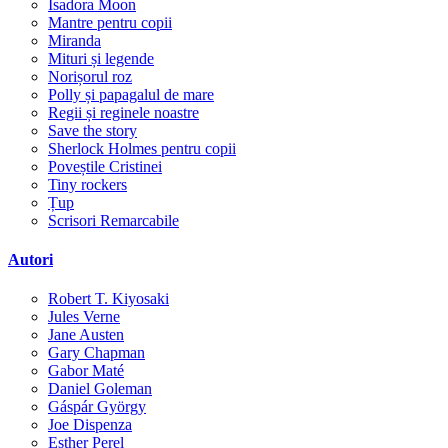
Isadora Moon
Mantre pentru copii
Miranda
Mituri și legende
Norișorul roz
Polly și papagalul de mare
Regii și reginele noastre
Save the story
Sherlock Holmes pentru copii
Poveștile Cristinei
Tiny rockers
Țup
Scrisori Remarcabile
Autori
Robert T. Kiyosaki
Jules Verne
Jane Austen
Gary Chapman
Gabor Maté
Daniel Goleman
Gáspár György
Joe Dispenza
Esther Perel