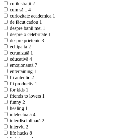
cu ilustrații
2
cum să...
4
curiozitate academica
1
de făcut cadou
1
despre banii mei
1
despre o celebritate
1
despre prietenie
3
echipa ta
2
ecranizată
1
educativă
4
emoționantă
7
entertaining
1
fii autentic
2
fii productiv
1
for kids
1
friends to lovers
1
funny
2
healing
1
intelectuală
4
interdisciplinară
2
interviu
2
life hacks
8