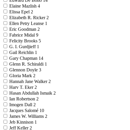
Edward De Bono
14
Elaine Mazlish
4
Elissa Epel
2
Elizabeth R. Ricker
2
Ellen Petry Leanse
1
Eric Goodman
2
Fabrice Midal
9
Felicity Brooks
5
G. I. Gurdjieff
1
Gail Reichlin
1
Gary Chapman
14
Glenn R. Schiraldi
1
Glennon Doyle
3
Gloria Mark
2
Hannah Jane Walker
2
Harv T. Eker
2
Hasan Abdullah Ismaik
2
Ian Robertson
2
Imogen Dall
2
Jacques Salomé
10
James W. Williams
2
Jeb Kinnison
1
Jeff Keller
2