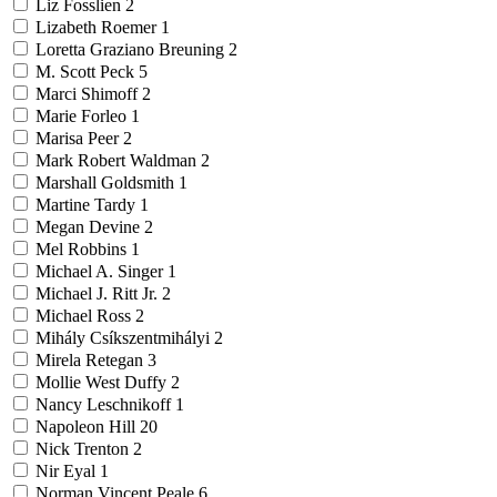
Liz Fosslien
2
Lizabeth Roemer
1
Loretta Graziano Breuning
2
M. Scott Peck
5
Marci Shimoff
2
Marie Forleo
1
Marisa Peer
2
Mark Robert Waldman
2
Marshall Goldsmith
1
Martine Tardy
1
Megan Devine
2
Mel Robbins
1
Michael A. Singer
1
Michael J. Ritt Jr.
2
Michael Ross
2
Mihály Csíkszentmihályi
2
Mirela Retegan
3
Mollie West Duffy
2
Nancy Leschnikoff
1
Napoleon Hill
20
Nick Trenton
2
Nir Eyal
1
Norman Vincent Peale
6