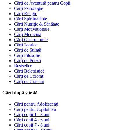
Cărți de Aventură pentru Copii
Cărți Psihologie
Cărți Religie
Cărți Spiritualitate
Cărți Nutriție & Sănătate
Cărți Motivaționale
Cărți Medicină
Cărți Gastronomie
Cărți Istorice
Cărți de Știință
Cărți Filosofie
Cărți de Poezii
Bestseller
Cărți Beletristică
Cărți de Colorat
Cărți de Crăciun
Cărți după vârstă
Cărți pentru Adolescenți
Cărți pentru copilul tău
Cărți copii 1 - 3 ani
Cărți copii 4 - 6 ani
Cărți copii 7 - 8 ani