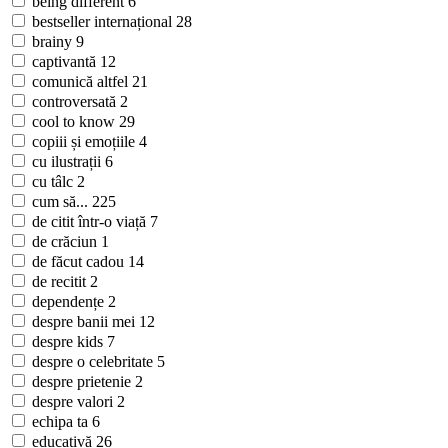
being different
6
bestseller internațional
28
brainy
9
captivantă
12
comunică altfel
21
controversată
2
cool to know
29
copiii și emoțiile
4
cu ilustrații
6
cu tâlc
2
cum să...
225
de citit într-o viață
7
de crăciun
1
de făcut cadou
14
de recitit
2
dependențe
2
despre banii mei
12
despre kids
7
despre o celebritate
5
despre prietenie
2
despre valori
2
echipa ta
6
educativă
26