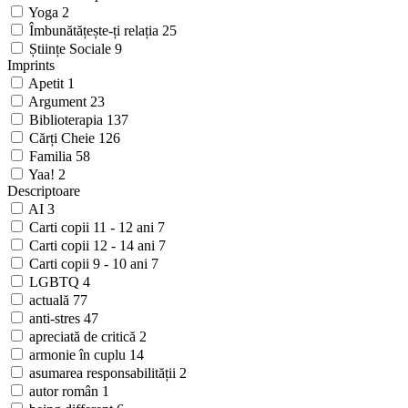
Yoga
2
Îmbunătățește-ți relația
25
Științe Sociale
9
Imprints
Apetit
1
Argument
23
Biblioterapia
137
Cărți Cheie
126
Familia
58
Yaa!
2
Descriptoare
AI
3
Carti copii 11 - 12 ani
7
Carti copii 12 - 14 ani
7
Carti copii 9 - 10 ani
7
LGBTQ
4
actuală
77
anti-stres
47
apreciată de critică
2
armonie în cuplu
14
asumarea responsabilității
2
autor român
1