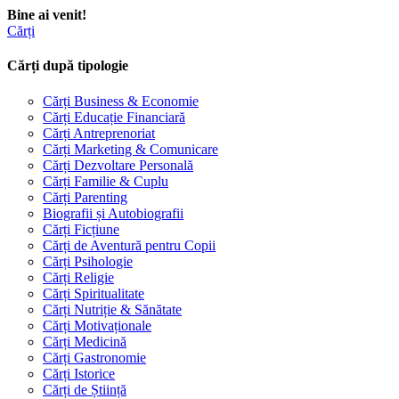
Bine ai venit!
Cărți
Cărți după tipologie
Cărți Business & Economie
Cărți Educație Financiară
Cărți Antreprenoriat
Cărți Marketing & Comunicare
Cărți Dezvoltare Personală
Cărți Familie & Cuplu
Cărți Parenting
Biografii și Autobiografii
Cărți Ficțiune
Cărți de Aventură pentru Copii
Cărți Psihologie
Cărți Religie
Cărți Spiritualitate
Cărți Nutriție & Sănătate
Cărți Motivaționale
Cărți Medicină
Cărți Gastronomie
Cărți Istorice
Cărți de Știință