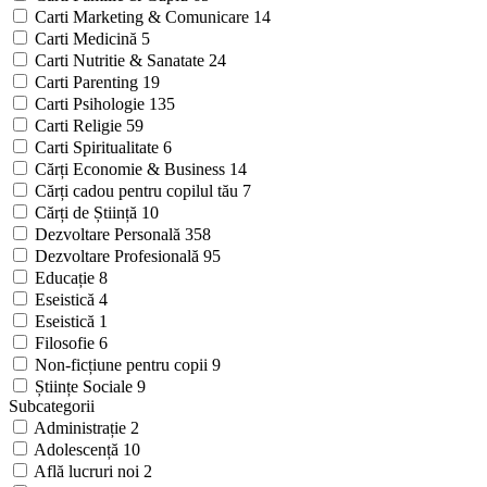
Carti Marketing & Comunicare
14
Carti Medicină
5
Carti Nutritie & Sanatate
24
Carti Parenting
19
Carti Psihologie
135
Carti Religie
59
Carti Spiritualitate
6
Cărți Economie & Business
14
Cărți cadou pentru copilul tău
7
Cărți de Știință
10
Dezvoltare Personală
358
Dezvoltare Profesională
95
Educație
8
Eseistică
4
Eseistică
1
Filosofie
6
Non-ficțiune pentru copii
9
Științe Sociale
9
Subcategorii
Administrație
2
Adolescență
10
Află lucruri noi
2