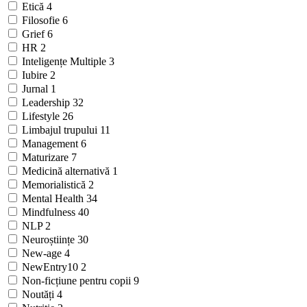
Etică
4
Filosofie
6
Grief
6
HR
2
Inteligențe Multiple
3
Iubire
2
Jurnal
1
Leadership
32
Lifestyle
26
Limbajul trupului
11
Management
6
Maturizare
7
Medicină alternativă
1
Memorialistică
2
Mental Health
34
Mindfulness
40
NLP
2
Neuroștiințe
30
New-age
4
NewEntry10
2
Non-ficțiune pentru copii
9
Noutăți
4