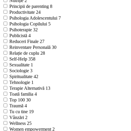
Nutriție
2
Principii de parenting
8
Productivitate
24
Psihologia Adolescentului
7
Psihologia Copilului
5
Psihoterapie
32
Publicistă
4
Reduceri Finale
27
Reinventare Personală
30
Relație de cuplu
28
Self-Help
358
Sexualitate
1
Sociologie
3
Spiritualitate
42
Tehnologie
1
Terapie Alternativă
13
Toată familia
4
Top 100
30
Traumă
4
Tu cu tine
19
Vânzări
2
Wellness
25
Women empowerment
2