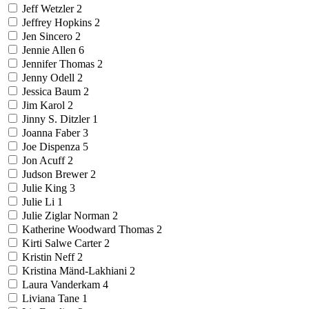
Jeff Wetzler
2
Jeffrey Hopkins
2
Jen Sincero
2
Jennie Allen
6
Jennifer Thomas
2
Jenny Odell
2
Jessica Baum
2
Jim Karol
2
Jinny S. Ditzler
1
Joanna Faber
3
Joe Dispenza
5
Jon Acuff
2
Judson Brewer
2
Julie King
3
Julie Li
1
Julie Ziglar Norman
2
Katherine Woodward Thomas
2
Kirti Salwe Carter
2
Kristin Neff
2
Kristina Mänd-Lakhiani
2
Laura Vanderkam
4
Liviana Tane
1