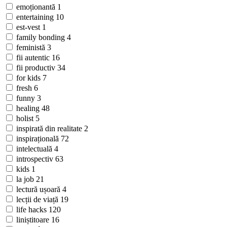
emoționantă
1
entertaining
10
est-vest
1
family bonding
4
feministă
3
fii autentic
16
fii productiv
34
for kids
7
fresh
6
funny
3
healing
48
holist
5
inspirată din realitate
2
inspirațională
72
intelectuală
4
introspectiv
63
kids
1
la job
21
lectură ușoară
4
lecții de viață
19
life hacks
120
liniștitoare
16