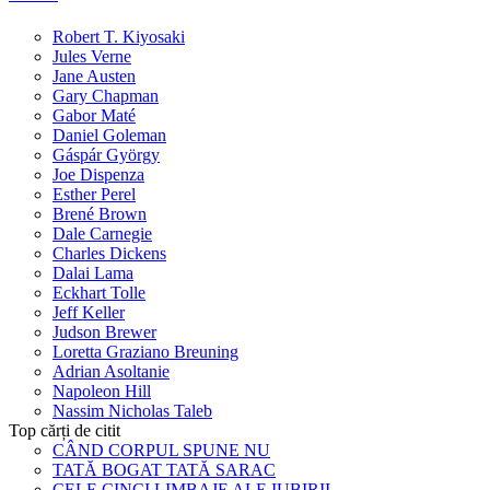
Robert T. Kiyosaki
Jules Verne
Jane Austen
Gary Chapman
Gabor Maté
Daniel Goleman
Gáspár György
Joe Dispenza
Esther Perel
Brené Brown
Dale Carnegie
Charles Dickens
Dalai Lama
Eckhart Tolle
Jeff Keller
Judson Brewer
Loretta Graziano Breuning
Adrian Asoltanie
Napoleon Hill
Nassim Nicholas Taleb
Top cărți de citit
CÂND CORPUL SPUNE NU
TATĂ BOGAT TATĂ SARAC
CELE CINCI LIMBAJE ALE IUBIRII