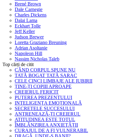
Brené Brown
Dale Carnegie
Charles Dickens
Dalai Lama
Eckhart Tolle
Jeff Keller
Judson Brewer
Loretta Graziano Breuning
Adrian Asoltanie
Napoleon Hill
Nassim Nicholas Taleb
Top cărți de citit
CÂND CORPUL SPUNE NU
TATĂ BOGAT TATĂ SARAC
CELE CINCI LIMBAJE ALE IUBIRII
ȚINE-ȚI COPIII APROAPE
CREIERUL FERICIT
PUTEREA PREZENTULUI
INTELIGENȚA EMOȚIONALĂ
SECRETELE SUCCESULUI
ANTRENEAZĂ-ȚI CREIERUL
ATITUDINEA ESTE TOTUL
ÎMBLÂNZIREA ANXIETĂȚII
CURAJUL DE A FI VULNERABIL
DRAGĂ, UNDE-S BANII?