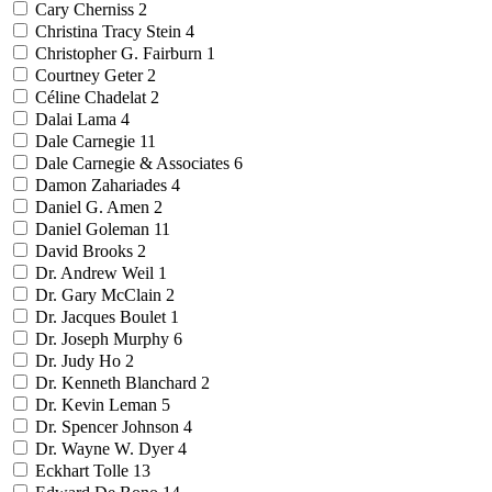
Cary Cherniss
2
Christina Tracy Stein
4
Christopher G. Fairburn
1
Courtney Geter
2
Céline Chadelat
2
Dalai Lama
4
Dale Carnegie
11
Dale Carnegie & Associates
6
Damon Zahariades
4
Daniel G. Amen
2
Daniel Goleman
11
David Brooks
2
Dr. Andrew Weil
1
Dr. Gary McClain
2
Dr. Jacques Boulet
1
Dr. Joseph Murphy
6
Dr. Judy Ho
2
Dr. Kenneth Blanchard
2
Dr. Kevin Leman
5
Dr. Spencer Johnson
4
Dr. Wayne W. Dyer
4
Eckhart Tolle
13