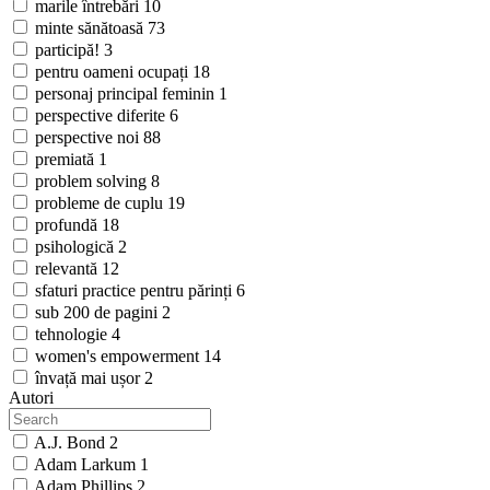
marile întrebări
10
minte sănătoasă
73
participă!
3
pentru oameni ocupați
18
personaj principal feminin
1
perspective diferite
6
perspective noi
88
premiată
1
problem solving
8
probleme de cuplu
19
profundă
18
psihologică
2
relevantă
12
sfaturi practice pentru părinți
6
sub 200 de pagini
2
tehnologie
4
women's empowerment
14
învață mai ușor
2
Autori
A.J. Bond
2
Adam Larkum
1
Adam Phillips
2