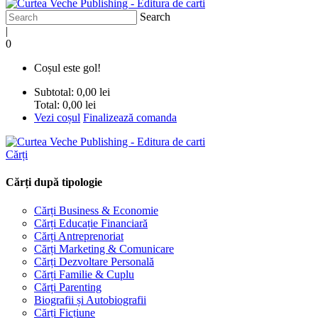
Search
|
0
Coșul este gol!
Subtotal:
0,00 lei
Total:
0,00 lei
Vezi coșul
Finalizează comanda
Cărți
Cărți după tipologie
Cărți Business & Economie
Cărți Educație Financiară
Cărți Antreprenoriat
Cărți Marketing & Comunicare
Cărți Dezvoltare Personală
Cărți Familie & Cuplu
Cărți Parenting
Biografii și Autobiografii
Cărți Ficțiune