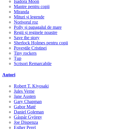
Isadora Moon
Mantre pentru copii
Miranda
Mituri și legende
Norișorul roz
Polly și papagalul de mare
Regii și reginele noastre
Save the story
Sherlock Holmes pentru copii
Poveștile Cristinei
Tiny rockers
Țup
Scrisori Remarcabile
Autori
Robert T. Kiyosaki
Jules Verne
Jane Austen
Gary Chapman
Gabor Maté
Daniel Goleman
Gáspár György
Joe Dispenza
Esther Perel