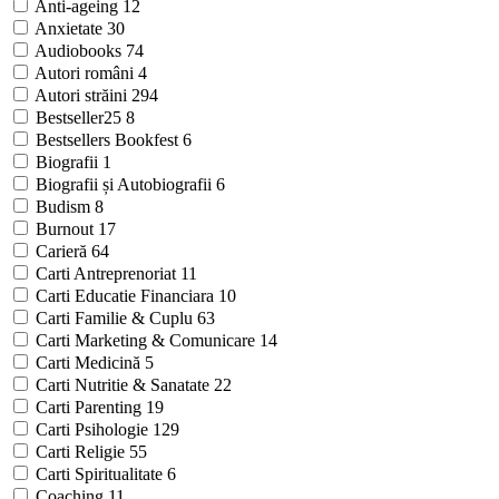
Anti-ageing
12
Anxietate
30
Audiobooks
74
Autori români
4
Autori străini
294
Bestseller25
8
Bestsellers Bookfest
6
Biografii
1
Biografii și Autobiografii
6
Budism
8
Burnout
17
Carieră
64
Carti Antreprenoriat
11
Carti Educatie Financiara
10
Carti Familie & Cuplu
63
Carti Marketing & Comunicare
14
Carti Medicină
5
Carti Nutritie & Sanatate
22
Carti Parenting
19
Carti Psihologie
129
Carti Religie
55
Carti Spiritualitate
6
Coaching
11