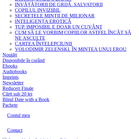
INVĂȚĂTORII DE GRIJĂ. SALVATORII
COPILUL INVIZIBIL
SECRETELE MINȚII DE MILIONAR
INTELIGENȚA EROTICĂ
ȚUP. IMPOSIBIL E DOAR UN CUVÂNT
CUM SĂ LE VORBIM COPIILOR ASTFEL ÎNCÂT SĂ
NE ASCULTE
CARTEA ÎNȚELEPCIUNII
VOLODIMIR ZELENSKI. ÎN MINTEA UNUI EROU
Noutăți
Disponibile în curând
Ebooks
Audiobooks
Imprints
Newsletter
Reduceri Finale
Cărți sub 20 lei
Blind Date with a Book
Pachete
Contul meu
Contact