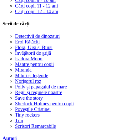
Cărți copii 9 - 10 ani
Cărți copii 11 - 12 ani
Cărți copii 12 - 14 ani
Serii de cărți
Detectivii de dinozauri
Eroi Rătăciți
Flora, Ursi și Bursi
Învățătorii de grijă
Isadora Moon
Mantre pentru copii
Miranda
Mituri și legende
Norișorul roz
Polly și papagalul de mare
Regii și reginele noastre
Save the story
Sherlock Holmes pentru copii
Poveștile Cristinei
Tiny rockers
Țup
Scrisori Remarcabile
Autori