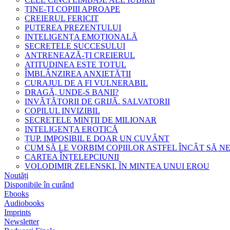
ȚINE-ȚI COPIII APROAPE
CREIERUL FERICIT
PUTEREA PREZENTULUI
INTELIGENȚA EMOȚIONALĂ
SECRETELE SUCCESULUI
ANTRENEAZĂ-ȚI CREIERUL
ATITUDINEA ESTE TOTUL
ÎMBLÂNZIREA ANXIETĂȚII
CURAJUL DE A FI VULNERABIL
DRAGĂ, UNDE-S BANII?
INVĂȚĂTORII DE GRIJĂ. SALVATORII
COPILUL INVIZIBIL
SECRETELE MINȚII DE MILIONAR
INTELIGENȚA EROTICĂ
ȚUP. IMPOSIBIL E DOAR UN CUVÂNT
CUM SĂ LE VORBIM COPIILOR ASTFEL ÎNCÂT SĂ N
CARTEA ÎNȚELEPCIUNII
VOLODIMIR ZELENSKI. ÎN MINTEA UNUI EROU
Noutăți
Disponibile în curând
Ebooks
Audiobooks
Imprints
Newsletter