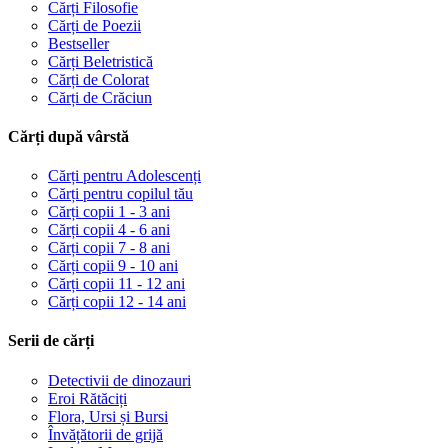
Cărți Filosofie
Cărți de Poezii
Bestseller
Cărți Beletristică
Cărți de Colorat
Cărți de Crăciun
Cărți după vârstă
Cărți pentru Adolescenți
Cărți pentru copilul tău
Cărți copii 1 - 3 ani
Cărți copii 4 - 6 ani
Cărți copii 7 - 8 ani
Cărți copii 9 - 10 ani
Cărți copii 11 - 12 ani
Cărți copii 12 - 14 ani
Serii de cărți
Detectivii de dinozauri
Eroi Rătăciți
Flora, Ursi și Bursi
Învățătorii de grijă