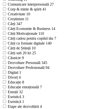
Comunicare interpersonală
27
Corp & minte & spirit
41
Creativitate
10
Creștinism
11
Cărți
347
Cărți Economie & Business
14
Cărți Motivaționale
110
Cărți cadou pentru copilul tău
7
Cărți cu formate digitale
140
Cărți de Știință
10
Cărți sub 20 lei
25
Căsnicie
9
Dezvoltare Personală
345
Dezvoltare Profesională
94
Digital
1
Divorț
4
Educație
8
Educație emoțională
7
Emoții
32
Eseistică
3
Eseistică
1
Etape ale dezvoltării
4