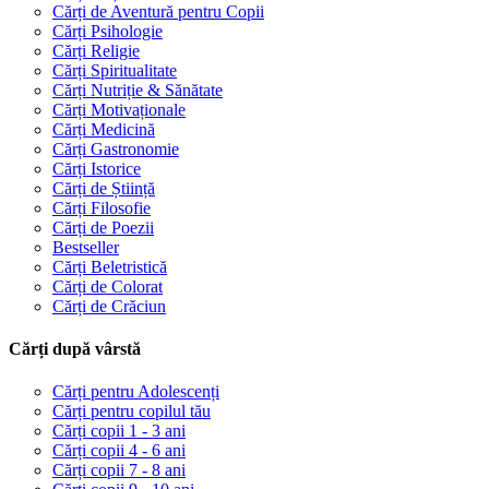
Cărți de Aventură pentru Copii
Cărți Psihologie
Cărți Religie
Cărți Spiritualitate
Cărți Nutriție & Sănătate
Cărți Motivaționale
Cărți Medicină
Cărți Gastronomie
Cărți Istorice
Cărți de Știință
Cărți Filosofie
Cărți de Poezii
Bestseller
Cărți Beletristică
Cărți de Colorat
Cărți de Crăciun
Cărți după vârstă
Cărți pentru Adolescenți
Cărți pentru copilul tău
Cărți copii 1 - 3 ani
Cărți copii 4 - 6 ani
Cărți copii 7 - 8 ani