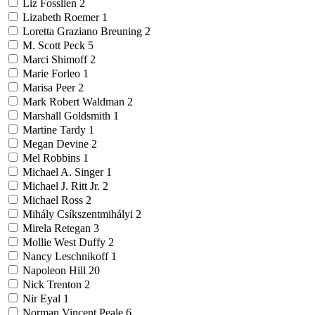
Liz Fosslien
2
Lizabeth Roemer
1
Loretta Graziano Breuning
2
M. Scott Peck
5
Marci Shimoff
2
Marie Forleo
1
Marisa Peer
2
Mark Robert Waldman
2
Marshall Goldsmith
1
Martine Tardy
1
Megan Devine
2
Mel Robbins
1
Michael A. Singer
1
Michael J. Ritt Jr.
2
Michael Ross
2
Mihály Csíkszentmihályi
2
Mirela Retegan
3
Mollie West Duffy
2
Nancy Leschnikoff
1
Napoleon Hill
20
Nick Trenton
2
Nir Eyal
1
Norman Vincent Peale
6