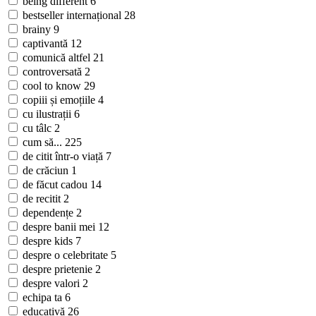
being different
6
bestseller internațional
28
brainy
9
captivantă
12
comunică altfel
21
controversată
2
cool to know
29
copiii și emoțiile
4
cu ilustrații
6
cu tâlc
2
cum să...
225
de citit într-o viață
7
de crăciun
1
de făcut cadou
14
de recitit
2
dependențe
2
despre banii mei
12
despre kids
7
despre o celebritate
5
despre prietenie
2
despre valori
2
echipa ta
6
educativă
26