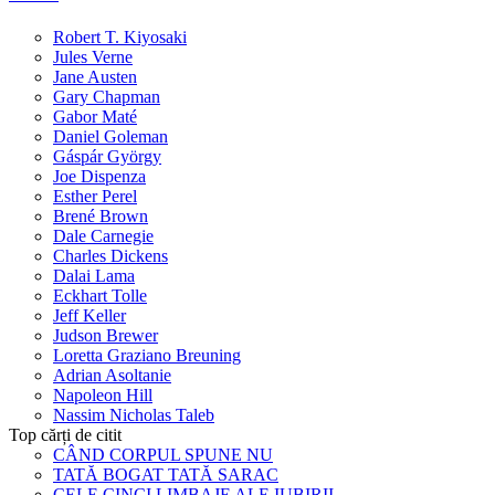
Robert T. Kiyosaki
Jules Verne
Jane Austen
Gary Chapman
Gabor Maté
Daniel Goleman
Gáspár György
Joe Dispenza
Esther Perel
Brené Brown
Dale Carnegie
Charles Dickens
Dalai Lama
Eckhart Tolle
Jeff Keller
Judson Brewer
Loretta Graziano Breuning
Adrian Asoltanie
Napoleon Hill
Nassim Nicholas Taleb
Top cărți de citit
CÂND CORPUL SPUNE NU
TATĂ BOGAT TATĂ SARAC
CELE CINCI LIMBAJE ALE IUBIRII