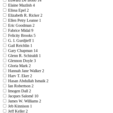
Edward De Bono
14
Elaine Mazlish
4
Elissa Epel
2
Elizabeth R. Ricker
2
Ellen Petry Leanse
1
Eric Goodman
2
Fabrice Midal
9
Felicity Brooks
5
G. I. Gurdjieff
1
Gail Reichlin
1
Gary Chapman
14
Glenn R. Schiraldi
1
Glennon Doyle
3
Gloria Mark
2
Hannah Jane Walker
2
Harv T. Eker
2
Hasan Abdullah Ismaik
2
Ian Robertson
2
Imogen Dall
2
Jacques Salomé
10
James W. Williams
2
Jeb Kinnison
1
Jeff Keller
2