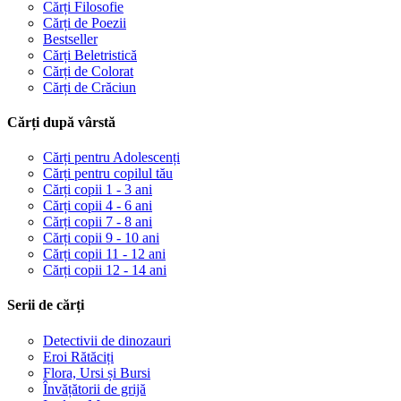
Cărți Filosofie
Cărți de Poezii
Bestseller
Cărți Beletristică
Cărți de Colorat
Cărți de Crăciun
Cărți după vârstă
Cărți pentru Adolescenți
Cărți pentru copilul tău
Cărți copii 1 - 3 ani
Cărți copii 4 - 6 ani
Cărți copii 7 - 8 ani
Cărți copii 9 - 10 ani
Cărți copii 11 - 12 ani
Cărți copii 12 - 14 ani
Serii de cărți
Detectivii de dinozauri
Eroi Rătăciți
Flora, Ursi și Bursi
Învățătorii de grijă