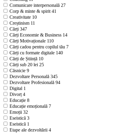
Comunicare interpersonală
27
Corp & minte & spirit
41
Creativitate
10
Creștinism
11
Cărți
347
Cărți Economie & Business
14
Cărți Motivaționale
110
Cărți cadou pentru copilul tău
7
Cărți cu formate digitale
140
Cărți de Știință
10
Cărți sub 20 lei
25
Căsnicie
9
Dezvoltare Personală
345
Dezvoltare Profesională
94
Digital
1
Divorț
4
Educație
8
Educație emoțională
7
Emoții
32
Eseistică
3
Eseistică
1
Etape ale dezvoltării
4