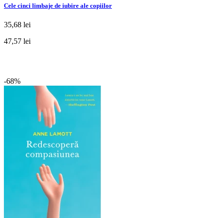
Cele cinci limbaje de iubire ale copiilor
35,68 lei
47,57 lei
-68%