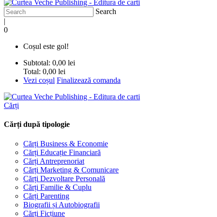
Search
|
0
Coșul este gol!
Subtotal:
0,00 lei
Total:
0,00 lei
Vezi coșul
Finalizează comanda
Cărți
Cărți după tipologie
Cărți Business & Economie
Cărți Educație Financiară
Cărți Antreprenoriat
Cărți Marketing & Comunicare
Cărți Dezvoltare Personală
Cărți Familie & Cuplu
Cărți Parenting
Biografii și Autobiografii
Cărți Ficțiune