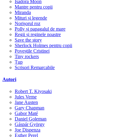
Isadora Moon
Mantre pentru copii
Miranda
Mituri și legende
Norișorul roz
Polly și papagalul de mare
Regii și reginele noastre
Save the story
Sherlock Holmes pentru copii
Poveștile Cristinei
Tiny rockers
Țup
Scrisori Remarcabile
Autori
Robert T. Kiyosaki
Jules Verne
Jane Austen
Gary Chapman
Gabor Maté
Daniel Goleman
Gáspár György
Joe Dispenza
Esther Perel