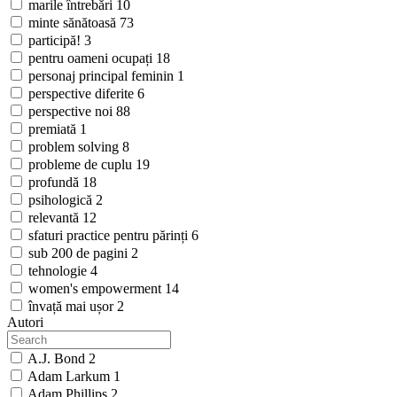
marile întrebări
10
minte sănătoasă
73
participă!
3
pentru oameni ocupați
18
personaj principal feminin
1
perspective diferite
6
perspective noi
88
premiată
1
problem solving
8
probleme de cuplu
19
profundă
18
psihologică
2
relevantă
12
sfaturi practice pentru părinți
6
sub 200 de pagini
2
tehnologie
4
women's empowerment
14
învață mai ușor
2
Autori
A.J. Bond
2
Adam Larkum
1
Adam Phillips
2