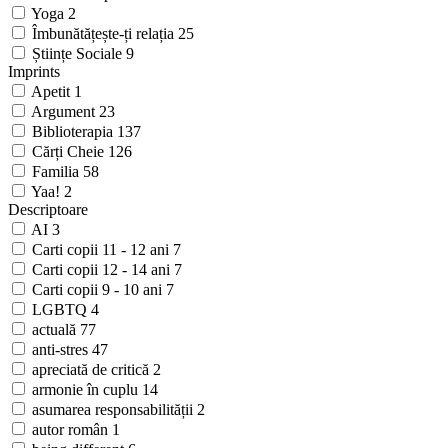
Yoga
2
Îmbunătățește-ți relația
25
Științe Sociale
9
Imprints
Apetit
1
Argument
23
Biblioterapia
137
Cărți Cheie
126
Familia
58
Yaa!
2
Descriptoare
AI
3
Carti copii 11 - 12 ani
7
Carti copii 12 - 14 ani
7
Carti copii 9 - 10 ani
7
LGBTQ
4
actuală
77
anti-stres
47
apreciată de critică
2
armonie în cuplu
14
asumarea responsabilității
2
autor român
1