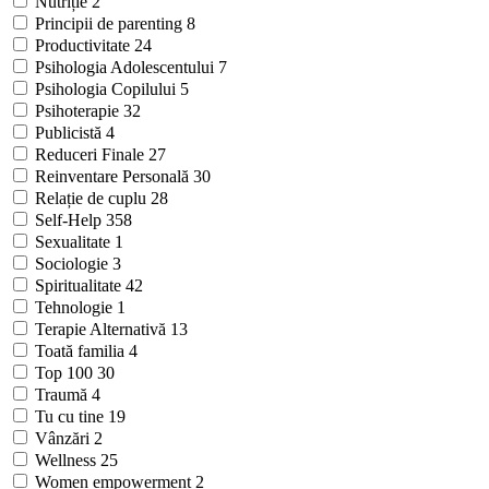
Nutriție
2
Principii de parenting
8
Productivitate
24
Psihologia Adolescentului
7
Psihologia Copilului
5
Psihoterapie
32
Publicistă
4
Reduceri Finale
27
Reinventare Personală
30
Relație de cuplu
28
Self-Help
358
Sexualitate
1
Sociologie
3
Spiritualitate
42
Tehnologie
1
Terapie Alternativă
13
Toată familia
4
Top 100
30
Traumă
4
Tu cu tine
19
Vânzări
2
Wellness
25
Women empowerment
2