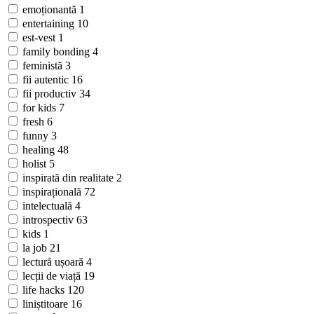
emoționantă
1
entertaining
10
est-vest
1
family bonding
4
feministă
3
fii autentic
16
fii productiv
34
for kids
7
fresh
6
funny
3
healing
48
holist
5
inspirată din realitate
2
inspirațională
72
intelectuală
4
introspectiv
63
kids
1
la job
21
lectură ușoară
4
lecții de viață
19
life hacks
120
liniștitoare
16