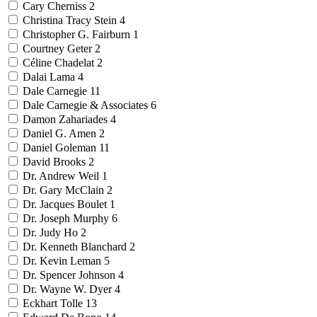
Cary Cherniss
2
Christina Tracy Stein
4
Christopher G. Fairburn
1
Courtney Geter
2
Céline Chadelat
2
Dalai Lama
4
Dale Carnegie
11
Dale Carnegie & Associates
6
Damon Zahariades
4
Daniel G. Amen
2
Daniel Goleman
11
David Brooks
2
Dr. Andrew Weil
1
Dr. Gary McClain
2
Dr. Jacques Boulet
1
Dr. Joseph Murphy
6
Dr. Judy Ho
2
Dr. Kenneth Blanchard
2
Dr. Kevin Leman
5
Dr. Spencer Johnson
4
Dr. Wayne W. Dyer
4
Eckhart Tolle
13