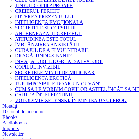
ȚINE-ȚI COPIII APROAPE
CREIERUL FERICIT
PUTEREA PREZENTULUI
INTELIGENȚA EMOȚIONALĂ
SECRETELE SUCCESULUI
ANTRENEAZĂ-ȚI CREIERUL
ATITUDINEA ESTE TOTUL
ÎMBLÂNZIREA ANXIETĂȚII
CURAJUL DE A FI VULNERABIL
DRAGĂ, UNDE-S BANII?
INVĂȚĂTORII DE GRIJĂ. SALVATORII
COPILUL INVIZIBIL
SECRETELE MINȚII DE MILIONAR
INTELIGENȚA EROTICĂ
ȚUP. IMPOSIBIL E DOAR UN CUVÂNT
CUM SĂ LE VORBIM COPIILOR ASTFEL ÎNCÂT SĂ N
CARTEA ÎNȚELEPCIUNII
VOLODIMIR ZELENSKI. ÎN MINTEA UNUI EROU
Noutăți
Disponibile în curând
Ebooks
Audiobooks
Imprints
Newsletter