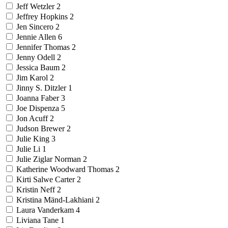
Jeff Wetzler
2
Jeffrey Hopkins
2
Jen Sincero
2
Jennie Allen
6
Jennifer Thomas
2
Jenny Odell
2
Jessica Baum
2
Jim Karol
2
Jinny S. Ditzler
1
Joanna Faber
3
Joe Dispenza
5
Jon Acuff
2
Judson Brewer
2
Julie King
3
Julie Li
1
Julie Ziglar Norman
2
Katherine Woodward Thomas
2
Kirti Salwe Carter
2
Kristin Neff
2
Kristina Mänd-Lakhiani
2
Laura Vanderkam
4
Liviana Tane
1