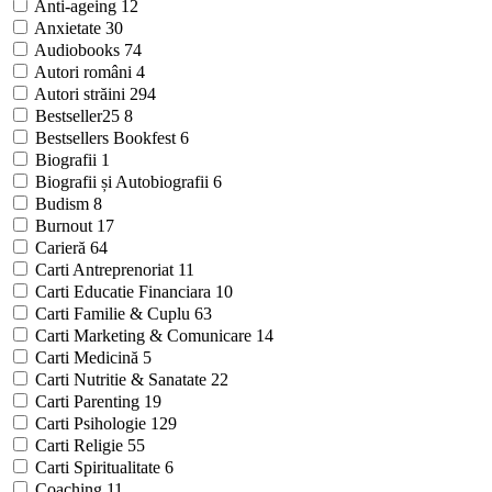
Anti-ageing
12
Anxietate
30
Audiobooks
74
Autori români
4
Autori străini
294
Bestseller25
8
Bestsellers Bookfest
6
Biografii
1
Biografii și Autobiografii
6
Budism
8
Burnout
17
Carieră
64
Carti Antreprenoriat
11
Carti Educatie Financiara
10
Carti Familie & Cuplu
63
Carti Marketing & Comunicare
14
Carti Medicină
5
Carti Nutritie & Sanatate
22
Carti Parenting
19
Carti Psihologie
129
Carti Religie
55
Carti Spiritualitate
6
Coaching
11