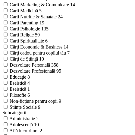
Carti Marketing & Comunicare
14
Carti Medicină
5
Carti Nutritie & Sanatate
24
Carti Parenting
19
Carti Psihologie
135
Carti Religie
59
Carti Spiritualitate
6
Cărți Economie & Business
14
Cărți cadou pentru copilul tău
7
Cărți de Știință
10
Dezvoltare Personală
358
Dezvoltare Profesională
95
Educație
8
Eseistică
4
Eseistică
1
Filosofie
6
Non-ficțiune pentru copii
9
Științe Sociale
9
Subcategorii
Administrație
2
Adolescență
10
Află lucruri noi
2