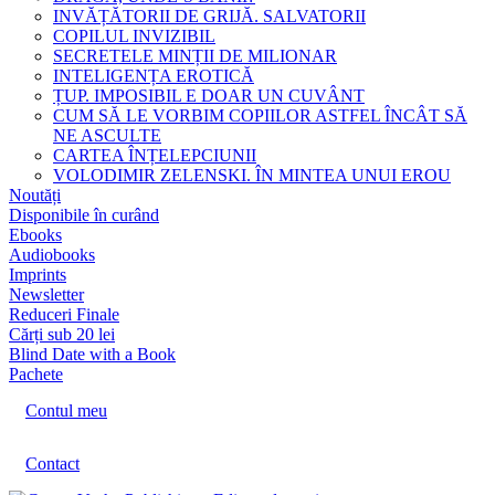
INVĂȚĂTORII DE GRIJĂ. SALVATORII
COPILUL INVIZIBIL
SECRETELE MINȚII DE MILIONAR
INTELIGENȚA EROTICĂ
ȚUP. IMPOSIBIL E DOAR UN CUVÂNT
CUM SĂ LE VORBIM COPIILOR ASTFEL ÎNCÂT SĂ
NE ASCULTE
CARTEA ÎNȚELEPCIUNII
VOLODIMIR ZELENSKI. ÎN MINTEA UNUI EROU
Noutăți
Disponibile în curând
Ebooks
Audiobooks
Imprints
Newsletter
Reduceri Finale
Cărți sub 20 lei
Blind Date with a Book
Pachete
Contul meu
Contact