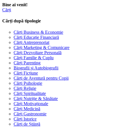
Bine ai venit!
Cărți
Cărți după tipologie
Cărți Business & Economie
Cărți Educație Financiară
Cărți Antreprenoriat
Cărți Marketing & Comunicare
Cărți Dezvoltare Personală
Cărți Familie & Cuplu
Cărți Parenting
Biografii și Autobiografii
Cărți Ficțiune
Cărți de Aventură pentru Copii
Cărți Psihologie
Cărți Religie
Cărți Spiritualitate
Cărți Nutriție & Sănătate
Cărți Motivaționale
Cărți Medicină
Cărți Gastronomie
Cărți Istorice
Cărți de Știință