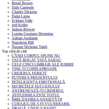
Brené Brown
Dale Carnegie
Charles Dickens
Dalai Lama
Eckhart Tolle
Jeff Keller
Judson Brewer
Loretta Graziano Breuning
Adrian Asoltanie
Napoleon Hill
Nassim Nicholas Taleb
Top cărți de citit
CÂND CORPUL SPUNE NU
TATĂ BOGAT TATĂ SARAC
CELE CINCI LIMBAJE ALE IUBIRII
ȚINE-ȚI COPIII APROAPE
CREIERUL FERICIT
PUTEREA PREZENTULUI
INTELIGENȚA EMOȚIONALĂ
SECRETELE SUCCESULUI
ANTRENEAZĂ-ȚI CREIERUL
ATITUDINEA ESTE TOTUL
ÎMBLÂNZIREA ANXIETĂȚII
CURAJUL DE A FI VULNERABIL
DRAGĂ, UNDE-S BANII?