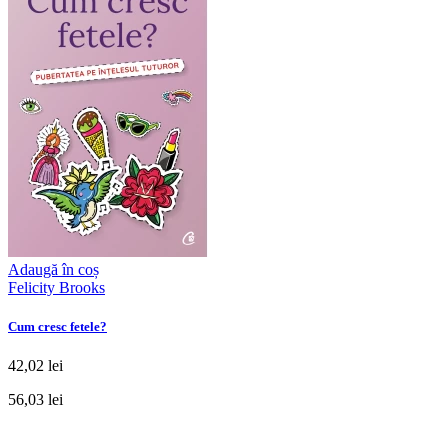
Adaugă în coș
Felicity Brooks
Cum cresc fetele?
42,02 lei
56,03 lei