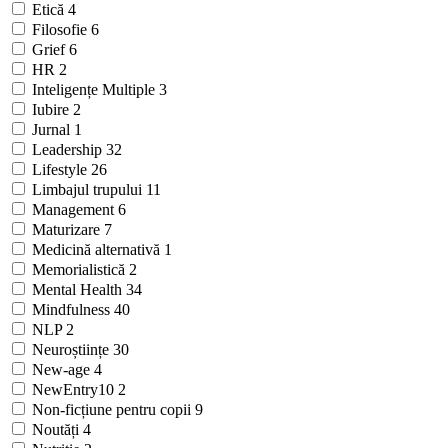
Etică
4
Filosofie
6
Grief
6
HR
2
Inteligențe Multiple
3
Iubire
2
Jurnal
1
Leadership
32
Lifestyle
26
Limbajul trupului
11
Management
6
Maturizare
7
Medicină alternativă
1
Memorialistică
2
Mental Health
34
Mindfulness
40
NLP
2
Neuroștiințe
30
New-age
4
NewEntry10
2
Non-ficțiune pentru copii
9
Noutăți
4