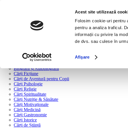
Bine ai venit!
Cărți
Acest site utilizează cook
Folosim cookie-uri pentru a 
Cărți după tipologie
pentru a analiza traficul. 
Cărți Business & Economie
informații cu privire la mod
Cărți Educație Financiară
de dvs. sau culese în urma f
Cărți Antreprenoriat
Cărți Marketing & Comunicare
Cărți Dezvoltare Personală
Afişare
Cărți Familie & Cuplu
Cărți Parenting
Biografii și Autobiografii
Cărți Ficțiune
Cărți de Aventură pentru Copii
Cărți Psihologie
Cărți Religie
Cărți Spiritualitate
Cărți Nutriție & Sănătate
Cărți Motivaționale
Cărți Medicină
Cărți Gastronomie
Cărți Istorice
Cărți de Știință