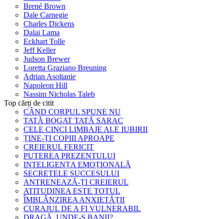
Brené Brown
Dale Carnegie
Charles Dickens
Dalai Lama
Eckhart Tolle
Jeff Keller
Judson Brewer
Loretta Graziano Breuning
Adrian Asoltanie
Napoleon Hill
Nassim Nicholas Taleb
Top cărți de citit
CÂND CORPUL SPUNE NU
TATĂ BOGAT TATĂ SARAC
CELE CINCI LIMBAJE ALE IUBIRII
ȚINE-ȚI COPIII APROAPE
CREIERUL FERICIT
PUTEREA PREZENTULUI
INTELIGENȚA EMOȚIONALĂ
SECRETELE SUCCESULUI
ANTRENEAZĂ-ȚI CREIERUL
ATITUDINEA ESTE TOTUL
ÎMBLÂNZIREA ANXIETĂȚII
CURAJUL DE A FI VULNERABIL
DRAGĂ, UNDE-S BANII?