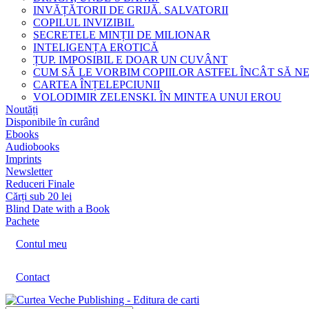
INVĂȚĂTORII DE GRIJĂ. SALVATORII
COPILUL INVIZIBIL
SECRETELE MINȚII DE MILIONAR
INTELIGENȚA EROTICĂ
ȚUP. IMPOSIBIL E DOAR UN CUVÂNT
CUM SĂ LE VORBIM COPIILOR ASTFEL ÎNCÂT SĂ N
CARTEA ÎNȚELEPCIUNII
VOLODIMIR ZELENSKI. ÎN MINTEA UNUI EROU
Noutăți
Disponibile în curând
Ebooks
Audiobooks
Imprints
Newsletter
Reduceri Finale
Cărți sub 20 lei
Blind Date with a Book
Pachete
Contul meu
Contact