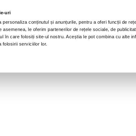
ie-uri
personaliza conținutul și anunțurile, pentru a oferi funcții de rețe
De asemenea, le oferim partenerilor de rețele sociale, de publicita
ul în care folosiți site-ul nostru. Aceștia le pot combina cu alte inf
olosirii serviciilor lor.