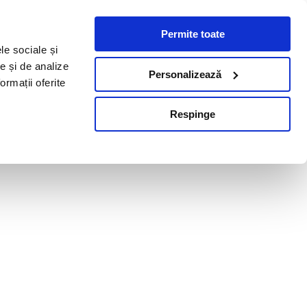
Permite toate
le sociale și
te și de analize
Personalizează
ormații oferite
Respinge