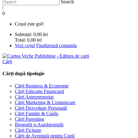
Search
|
0
Coșul este gol!
Subtotal:
0,00 lei
Total:
0,00 lei
Vezi coșul
Finalizează comanda
Cărți
Cărți după tipologie
Cărți Business & Economie
Cărți Educație Financiară
Cărți Antreprenoriat
Cărți Marketing & Comunicare
Cărți Dezvoltare Personală
Cărți Familie & Cuplu
Cărți Parenting
Biografii și Autobiografii
Cărți Ficțiune
Cărți de Aventură pentru Copii