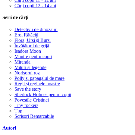
Cărți copii 11 - 12 ani
Cărți copii 12 - 14 ani
Serii de cărți
Detectivii de dinozauri
Eroi Rătăciți
Flora, Ursi și Bursi
Învățătorii de grijă
Isadora Moon
Mantre pentru copii
Miranda
Mituri și legende
Norișorul roz
Polly și papagalul de mare
Regii și reginele noastre
Save the story
Sherlock Holmes pentru copii
Poveștile Cristinei
Tiny rockers
Țup
Scrisori Remarcabile
Autori