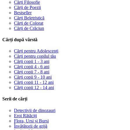
Cărți Filosofie
Cărți de Poezii
Bestseller
Cărți Beletristică
Cărți de Colorat
Cărți de Crăciun
Cărți după vârstă
Cărți pentru Adolescenți
Cărți pentru copilul tău
Cărți copii 1 - 3 ani
Cărți copii 4 - 6 ani
Cărți copii 7 - 8 ani
Cărți copii 9 - 10 ani
Cărți copii 11 - 12 ani
Cărți copii 12 - 14 ani
Serii de cărți
Detectivii de dinozauri
Eroi Rătăciți
Flora, Ursi și Bursi
Învățătorii de grijă