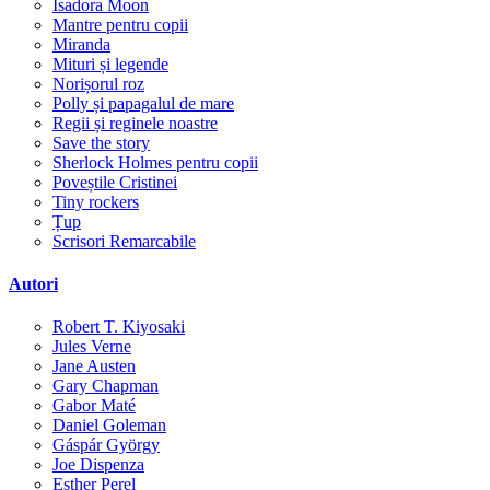
Isadora Moon
Mantre pentru copii
Miranda
Mituri și legende
Norișorul roz
Polly și papagalul de mare
Regii și reginele noastre
Save the story
Sherlock Holmes pentru copii
Poveștile Cristinei
Tiny rockers
Țup
Scrisori Remarcabile
Autori
Robert T. Kiyosaki
Jules Verne
Jane Austen
Gary Chapman
Gabor Maté
Daniel Goleman
Gáspár György
Joe Dispenza
Esther Perel