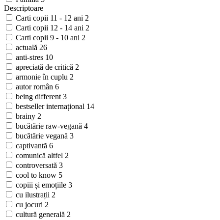
Descriptoare
Carti copii 11 - 12 ani
2
Carti copii 12 - 14 ani
2
Carti copii 9 - 10 ani
2
actuală
26
anti-stres
10
apreciată de critică
2
armonie în cuplu
2
autor român
6
being different
3
bestseller internațional
14
brainy
2
bucătărie raw-vegană
4
bucătărie vegană
3
captivantă
6
comunică altfel
2
controversată
3
cool to know
5
copiii și emoțiile
3
cu ilustrații
2
cu jocuri
2
cultură generală
2