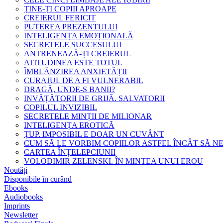
ȚINE-ȚI COPIII APROAPE
CREIERUL FERICIT
PUTEREA PREZENTULUI
INTELIGENȚA EMOȚIONALĂ
SECRETELE SUCCESULUI
ANTRENEAZĂ-ȚI CREIERUL
ATITUDINEA ESTE TOTUL
ÎMBLÂNZIREA ANXIETĂȚII
CURAJUL DE A FI VULNERABIL
DRAGĂ, UNDE-S BANII?
INVĂȚĂTORII DE GRIJĂ. SALVATORII
COPILUL INVIZIBIL
SECRETELE MINȚII DE MILIONAR
INTELIGENȚA EROTICĂ
ȚUP. IMPOSIBIL E DOAR UN CUVÂNT
CUM SĂ LE VORBIM COPIILOR ASTFEL ÎNCÂT SĂ N
CARTEA ÎNȚELEPCIUNII
VOLODIMIR ZELENSKI. ÎN MINTEA UNUI EROU
Noutăți
Disponibile în curând
Ebooks
Audiobooks
Imprints
Newsletter