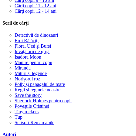
Cărți copii 9 - 10 ani
Cărți copii 11 - 12 ani
Cărți copii 12 - 14 ani
Serii de cărți
Detectivii de dinozauri
Eroi Rătăciți
Flora, Ursi și Bursi
Învățătorii de grijă
Isadora Moon
Mantre pentru copii
Miranda
Mituri și legende
Norișorul roz
Polly și papagalul de mare
Regii și reginele noastre
Save the story
Sherlock Holmes pentru copii
Poveștile Cristinei
Tiny rockers
Țup
Scrisori Remarcabile
Autori