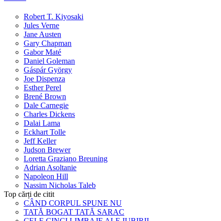
Robert T. Kiyosaki
Jules Verne
Jane Austen
Gary Chapman
Gabor Maté
Daniel Goleman
Gáspár György
Joe Dispenza
Esther Perel
Brené Brown
Dale Carnegie
Charles Dickens
Dalai Lama
Eckhart Tolle
Jeff Keller
Judson Brewer
Loretta Graziano Breuning
Adrian Asoltanie
Napoleon Hill
Nassim Nicholas Taleb
Top cărți de citit
CÂND CORPUL SPUNE NU
TATĂ BOGAT TATĂ SARAC
CELE CINCI LIMBAJE ALE IUBIRII