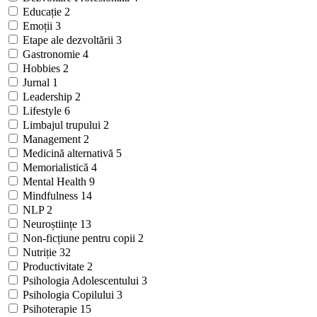
Educație
2
Emoții
3
Etape ale dezvoltării
3
Gastronomie
4
Hobbies
2
Jurnal
1
Leadership
2
Lifestyle
6
Limbajul trupului
2
Management
2
Medicină alternativă
5
Memorialistică
4
Mental Health
9
Mindfulness
14
NLP
2
Neuroștiințe
13
Non-ficțiune pentru copii
2
Nutriție
32
Productivitate
2
Psihologia Adolescentului
3
Psihologia Copilului
3
Psihoterapie
15