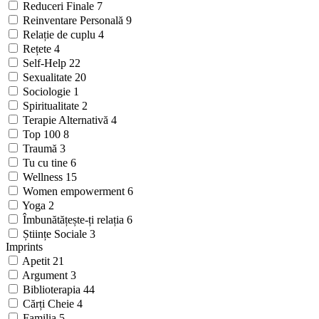
Reduceri Finale
7
Reinventare Personală
9
Relație de cuplu
4
Rețete
4
Self-Help
22
Sexualitate
20
Sociologie
1
Spiritualitate
2
Terapie Alternativă
4
Top 100
8
Traumă
3
Tu cu tine
6
Wellness
15
Women empowerment
6
Yoga
2
Îmbunătățește-ți relația
6
Științe Sociale
3
Imprints
Apetit
21
Argument
3
Biblioterapia
44
Cărți Cheie
4
Familia
5