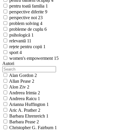
pentru oameni ocupați
4
pentru toată familia
1
perspective diferite
9
perspective noi
23
problem solving
4
probleme de cuplu
6
psihologică
1
relevantă
11
rețete pentru copii
1
sport
4
women's empowerment
15
Autori
Alan Gordon
2
Allan Pease
2
Alon Ziv
2
Andreea Irimia
2
Andreea Raicu
1
Arianna Huffington
1
Aric A. Prather
2
Barbara Ehrenreich
1
Barbara Pease
2
Christopher G. Fairburn
1