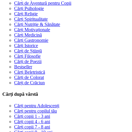
Cărți de Aventură pentru Copii
Cărți Psihologie
Cărți Religie
Cărți Spiritualitate
Cărți Nutriție & Sănătate
Cărți Motivaționale
Cărți Medicină
Cărți Gastronomie
Cărți Istorice
Cărți de Știință
Cărți Filosofie
Cărți de Poezii
Bestseller
Cărți Beletristică
Cărți de Colorat
Cărți de Crăciun
Cărți după vârstă
Cărți pentru Adolescenți
Cărți pentru copilul tău
Cărți copii 1 - 3 ani
Cărți copii 4 - 6 ani
Cărți copii 7 - 8 ani