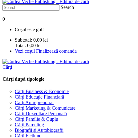
Search
|
0
Coșul este gol!
Subtotal:
0,00 lei
Total:
0,00 lei
Vezi coșul
Finalizează comanda
Cărți
Cărți după tipologie
Cărți Business & Economie
Cărți Educație Financiară
Cărți Antreprenoriat
Cărți Marketing & Comunicare
Cărți Dezvoltare Personală
Cărți Familie & Cuplu
Cărți Parenting
Biografii și Autobiografii
Cărți Ficțiune