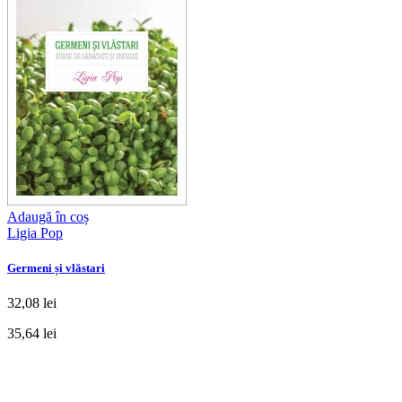
Adaugă în coș
Ligia Pop
Germeni și vlăstari
32,08 lei
35,64 lei