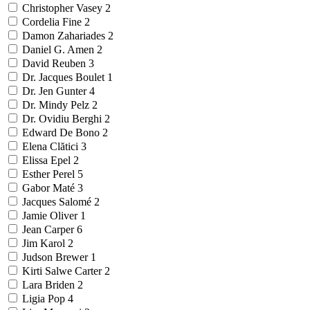
Christopher Vasey
2
Cordelia Fine
2
Damon Zahariades
2
Daniel G. Amen
2
David Reuben
3
Dr. Jacques Boulet
1
Dr. Jen Gunter
4
Dr. Mindy Pelz
2
Dr. Ovidiu Berghi
2
Edward De Bono
2
Elena Clătici
3
Elissa Epel
2
Esther Perel
5
Gabor Maté
3
Jacques Salomé
2
Jamie Oliver
1
Jean Carper
6
Jim Karol
2
Judson Brewer
1
Kirti Salwe Carter
2
Lara Briden
2
Ligia Pop
4