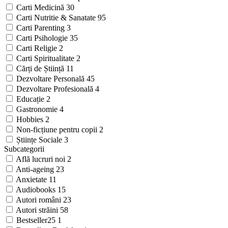
Carti Medicină
30
Carti Nutritie & Sanatate
95
Carti Parenting
3
Carti Psihologie
35
Carti Religie
2
Carti Spiritualitate
2
Cărți de Știință
11
Dezvoltare Personală
45
Dezvoltare Profesională
4
Educație
2
Gastronomie
4
Hobbies
2
Non-ficțiune pentru copii
2
Științe Sociale
3
Subcategorii
Află lucruri noi
2
Anti-ageing
23
Anxietate
11
Audiobooks
15
Autori români
23
Autori străini
58
Bestseller25
1