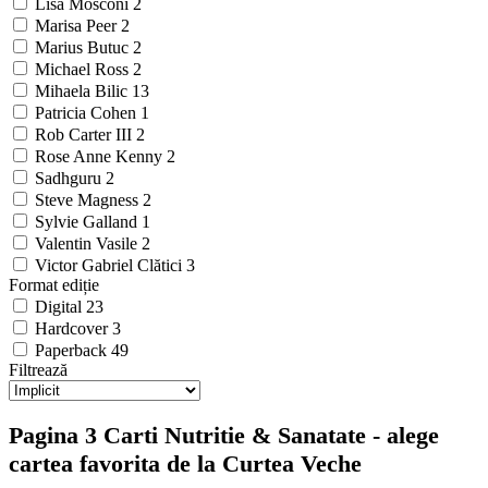
Lisa Mosconi
2
Marisa Peer
2
Marius Butuc
2
Michael Ross
2
Mihaela Bilic
13
Patricia Cohen
1
Rob Carter III
2
Rose Anne Kenny
2
Sadhguru
2
Steve Magness
2
Sylvie Galland
1
Valentin Vasile
2
Victor Gabriel Clătici
3
Format ediție
Digital
23
Hardcover
3
Paperback
49
Filtrează
Pagina 3 Carti Nutritie & Sanatate - alege
cartea favorita de la Curtea Veche