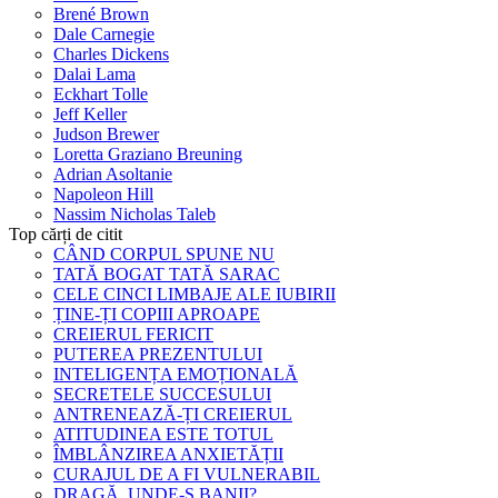
Brené Brown
Dale Carnegie
Charles Dickens
Dalai Lama
Eckhart Tolle
Jeff Keller
Judson Brewer
Loretta Graziano Breuning
Adrian Asoltanie
Napoleon Hill
Nassim Nicholas Taleb
Top cărți de citit
CÂND CORPUL SPUNE NU
TATĂ BOGAT TATĂ SARAC
CELE CINCI LIMBAJE ALE IUBIRII
ȚINE-ȚI COPIII APROAPE
CREIERUL FERICIT
PUTEREA PREZENTULUI
INTELIGENȚA EMOȚIONALĂ
SECRETELE SUCCESULUI
ANTRENEAZĂ-ȚI CREIERUL
ATITUDINEA ESTE TOTUL
ÎMBLÂNZIREA ANXIETĂȚII
CURAJUL DE A FI VULNERABIL
DRAGĂ, UNDE-S BANII?