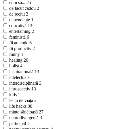
cum să...
25
de făcut cadou
2
de recitit
2
dependențe
1
educativă
13
entertaining
2
feministă
6
fii autentic
6
fii productiv
2
funny
1
healing
20
holist
4
inspirațională
13
intelectuală
1
interdisciplinară
3
introspectiv
13
kids
1
lecții de viață
2
life hacks
30
minte sănătoasă
27
neurodivergență
3
participă!
2