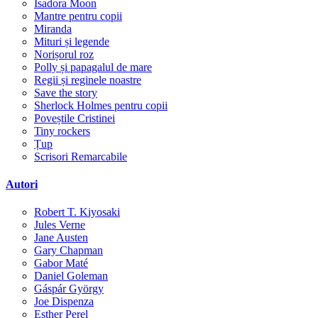
Isadora Moon
Mantre pentru copii
Miranda
Mituri și legende
Norișorul roz
Polly și papagalul de mare
Regii și reginele noastre
Save the story
Sherlock Holmes pentru copii
Poveștile Cristinei
Tiny rockers
Țup
Scrisori Remarcabile
Autori
Robert T. Kiyosaki
Jules Verne
Jane Austen
Gary Chapman
Gabor Maté
Daniel Goleman
Gáspár György
Joe Dispenza
Esther Perel