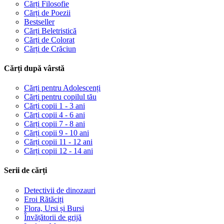
Cărți Filosofie
Cărți de Poezii
Bestseller
Cărți Beletristică
Cărți de Colorat
Cărți de Crăciun
Cărți după vârstă
Cărți pentru Adolescenți
Cărți pentru copilul tău
Cărți copii 1 - 3 ani
Cărți copii 4 - 6 ani
Cărți copii 7 - 8 ani
Cărți copii 9 - 10 ani
Cărți copii 11 - 12 ani
Cărți copii 12 - 14 ani
Serii de cărți
Detectivii de dinozauri
Eroi Rătăciți
Flora, Ursi și Bursi
Învățătorii de grijă