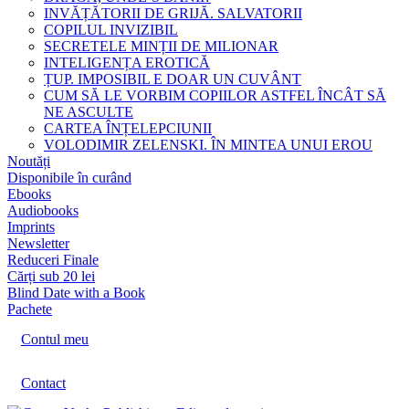
INVĂȚĂTORII DE GRIJĂ. SALVATORII
COPILUL INVIZIBIL
SECRETELE MINȚII DE MILIONAR
INTELIGENȚA EROTICĂ
ȚUP. IMPOSIBIL E DOAR UN CUVÂNT
CUM SĂ LE VORBIM COPIILOR ASTFEL ÎNCÂT SĂ
NE ASCULTE
CARTEA ÎNȚELEPCIUNII
VOLODIMIR ZELENSKI. ÎN MINTEA UNUI EROU
Noutăți
Disponibile în curând
Ebooks
Audiobooks
Imprints
Newsletter
Reduceri Finale
Cărți sub 20 lei
Blind Date with a Book
Pachete
Contul meu
Contact