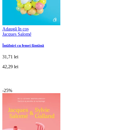
Adaugă în coș
Jacques Salomé
Întâlniri cu femei fântână
31,71 lei
42,29 lei
-25%