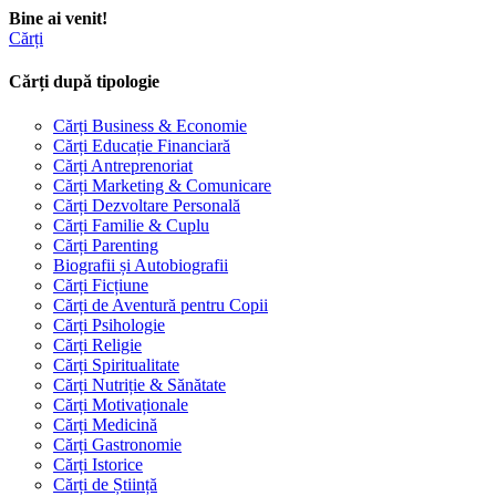
Bine ai venit!
Cărți
Cărți după tipologie
Cărți Business & Economie
Cărți Educație Financiară
Cărți Antreprenoriat
Cărți Marketing & Comunicare
Cărți Dezvoltare Personală
Cărți Familie & Cuplu
Cărți Parenting
Biografii și Autobiografii
Cărți Ficțiune
Cărți de Aventură pentru Copii
Cărți Psihologie
Cărți Religie
Cărți Spiritualitate
Cărți Nutriție & Sănătate
Cărți Motivaționale
Cărți Medicină
Cărți Gastronomie
Cărți Istorice
Cărți de Știință