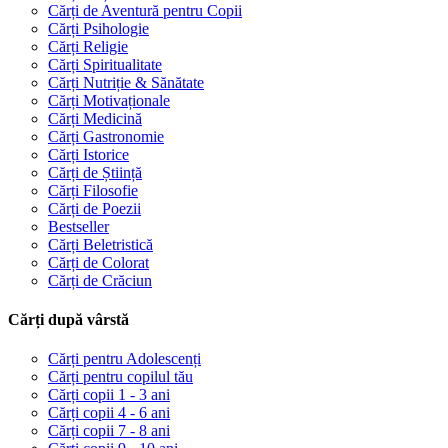
Cărți de Aventură pentru Copii
Cărți Psihologie
Cărți Religie
Cărți Spiritualitate
Cărți Nutriție & Sănătate
Cărți Motivaționale
Cărți Medicină
Cărți Gastronomie
Cărți Istorice
Cărți de Știință
Cărți Filosofie
Cărți de Poezii
Bestseller
Cărți Beletristică
Cărți de Colorat
Cărți de Crăciun
Cărți după vârstă
Cărți pentru Adolescenți
Cărți pentru copilul tău
Cărți copii 1 - 3 ani
Cărți copii 4 - 6 ani
Cărți copii 7 - 8 ani