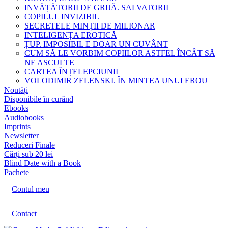
INVĂȚĂTORII DE GRIJĂ. SALVATORII
COPILUL INVIZIBIL
SECRETELE MINȚII DE MILIONAR
INTELIGENȚA EROTICĂ
ȚUP. IMPOSIBIL E DOAR UN CUVÂNT
CUM SĂ LE VORBIM COPIILOR ASTFEL ÎNCÂT SĂ
NE ASCULTE
CARTEA ÎNȚELEPCIUNII
VOLODIMIR ZELENSKI. ÎN MINTEA UNUI EROU
Noutăți
Disponibile în curând
Ebooks
Audiobooks
Imprints
Newsletter
Reduceri Finale
Cărți sub 20 lei
Blind Date with a Book
Pachete
Contul meu
Contact