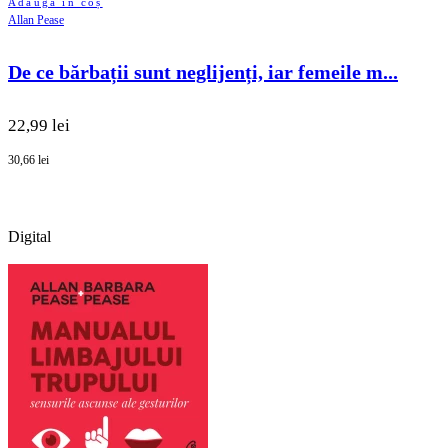
Adaugă în coș
Allan Pease
De ce bărbații sunt neglijenți, iar femeile m...
22,99 lei
30,66 lei
Digital