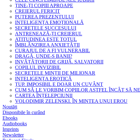
ȚINE-ȚI COPIII APROAPE
CREIERUL FERICIT
PUTEREA PREZENTULUI
INTELIGENȚA EMOȚIONALĂ
SECRETELE SUCCESULUI
ANTRENEAZĂ-ȚI CREIERUL
ATITUDINEA ESTE TOTUL
ÎMBLÂNZIREA ANXIETĂȚII
CURAJUL DE A FI VULNERABIL
DRAGĂ, UNDE-S BANII?
INVĂȚĂTORII DE GRIJĂ. SALVATORII
COPILUL INVIZIBIL
SECRETELE MINȚII DE MILIONAR
INTELIGENȚA EROTICĂ
ȚUP. IMPOSIBIL E DOAR UN CUVÂNT
CUM SĂ LE VORBIM COPIILOR ASTFEL ÎNCÂT SĂ N
CARTEA ÎNȚELEPCIUNII
VOLODIMIR ZELENSKI. ÎN MINTEA UNUI EROU
Noutăți
Disponibile în curând
Ebooks
Audiobooks
Imprints
Newsletter