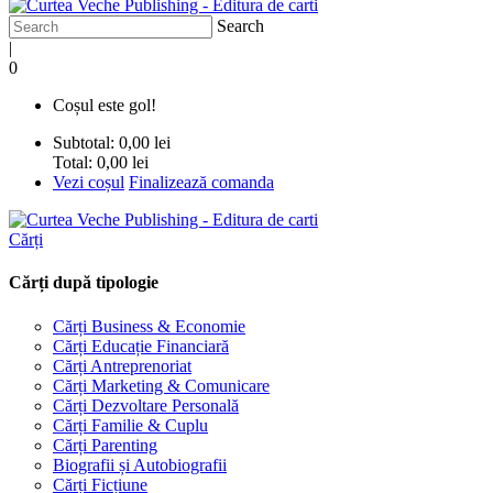
Search
|
0
Coșul este gol!
Subtotal:
0,00 lei
Total:
0,00 lei
Vezi coșul
Finalizează comanda
Cărți
Cărți după tipologie
Cărți Business & Economie
Cărți Educație Financiară
Cărți Antreprenoriat
Cărți Marketing & Comunicare
Cărți Dezvoltare Personală
Cărți Familie & Cuplu
Cărți Parenting
Biografii și Autobiografii
Cărți Ficțiune