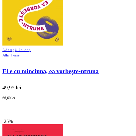
Adaugă în coș
Allan Pease
El e cu minciuna, ea vorbește-ntruna
49,95 lei
66,60 lei
-25%