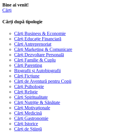
Bine ai venit!
Cărți
Cărți după tipologie
Cărți Business & Economie
Cărți Educație Financiară
Cărți Antreprenoriat
Cărți Marketing & Comunicare
Cărți Dezvoltare Personală
Cărți Familie & Cuplu
Cărți Parenting
Biografii și Autobiografii
Cărți Ficțiune
Cărți de Aventură pentru Copii
Cărți Psihologie
Cărți Religie
Cărți Spiritualitate
Cărți Nutriție & Sănătate
Cărți Motivaționale
Cărți Medicină
Cărți Gastronomie
Cărți Istorice
Cărți de Știință