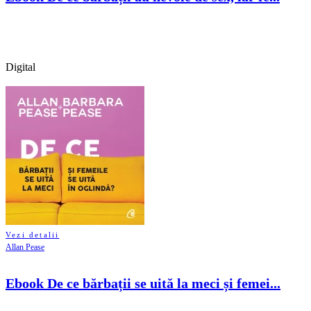
Digital
Vezi detalii
Allan Pease
Ebook De ce bărbații se uită la meci și femei...