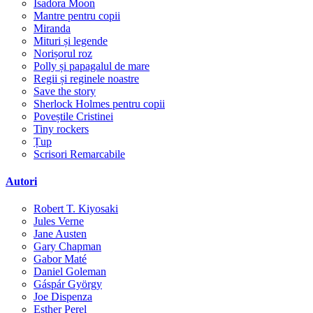
Isadora Moon
Mantre pentru copii
Miranda
Mituri și legende
Norișorul roz
Polly și papagalul de mare
Regii și reginele noastre
Save the story
Sherlock Holmes pentru copii
Poveștile Cristinei
Tiny rockers
Țup
Scrisori Remarcabile
Autori
Robert T. Kiyosaki
Jules Verne
Jane Austen
Gary Chapman
Gabor Maté
Daniel Goleman
Gáspár György
Joe Dispenza
Esther Perel