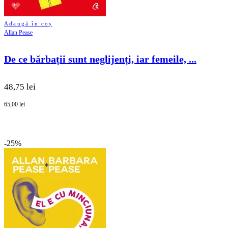
Adaugă în coș
Allan Pease
De ce bărbații sunt neglijenți, iar femeile, ...
48,75 lei
65,00 lei
-25%