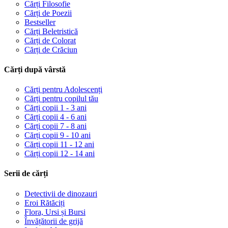
Cărți Filosofie
Cărți de Poezii
Bestseller
Cărți Beletristică
Cărți de Colorat
Cărți de Crăciun
Cărți după vârstă
Cărți pentru Adolescenți
Cărți pentru copilul tău
Cărți copii 1 - 3 ani
Cărți copii 4 - 6 ani
Cărți copii 7 - 8 ani
Cărți copii 9 - 10 ani
Cărți copii 11 - 12 ani
Cărți copii 12 - 14 ani
Serii de cărți
Detectivii de dinozauri
Eroi Rătăciți
Flora, Ursi și Bursi
Învățătorii de grijă