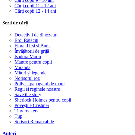
Cărți copii 9 - 10 ani
Cărți copii 11 - 12 ani
Cărți copii 12 - 14 ani
Serii de cărți
Detectivii de dinozauri
Eroi Rătăciți
Flora, Ursi și Bursi
Învățătorii de grijă
Isadora Moon
Mantre pentru copii
Miranda
Mituri și legende
Norișorul roz
Polly și papagalul de mare
Regii și reginele noastre
Save the story
Sherlock Holmes pentru copii
Poveștile Cristinei
Tiny rockers
Țup
Scrisori Remarcabile
Autori