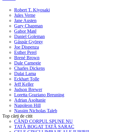
Robert T. Kiyosaki
Jules Verne
Jane Austen
Gary Chapman
Gabor Maté
Daniel Goleman
Gáspár György
Joe Dispenza
Esther Perel
Brené Brown
Dale Carnegie
Charles Dickens
Dalai Lama
Eckhart Tolle
Jeff Keller
Judson Brewer
Loretta Graziano Breuning
Adrian Asoltanie
Napoleon Hill
Nassim Nicholas Taleb
Top cărți de citit
CÂND CORPUL SPUNE NU
TATĂ BOGAT TATĂ SARAC
CELE CINCI LIMBAJE ALE IUBIRII