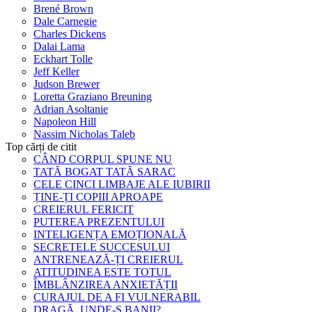
Brené Brown
Dale Carnegie
Charles Dickens
Dalai Lama
Eckhart Tolle
Jeff Keller
Judson Brewer
Loretta Graziano Breuning
Adrian Asoltanie
Napoleon Hill
Nassim Nicholas Taleb
Top cărți de citit
CÂND CORPUL SPUNE NU
TATĂ BOGAT TATĂ SARAC
CELE CINCI LIMBAJE ALE IUBIRII
ȚINE-ȚI COPIII APROAPE
CREIERUL FERICIT
PUTEREA PREZENTULUI
INTELIGENȚA EMOȚIONALĂ
SECRETELE SUCCESULUI
ANTRENEAZĂ-ȚI CREIERUL
ATITUDINEA ESTE TOTUL
ÎMBLÂNZIREA ANXIETĂȚII
CURAJUL DE A FI VULNERABIL
DRAGĂ, UNDE-S BANII?