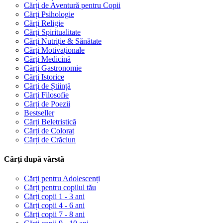
Cărți de Aventură pentru Copii
Cărți Psihologie
Cărți Religie
Cărți Spiritualitate
Cărți Nutriție & Sănătate
Cărți Motivaționale
Cărți Medicină
Cărți Gastronomie
Cărți Istorice
Cărți de Știință
Cărți Filosofie
Cărți de Poezii
Bestseller
Cărți Beletristică
Cărți de Colorat
Cărți de Crăciun
Cărți după vârstă
Cărți pentru Adolescenți
Cărți pentru copilul tău
Cărți copii 1 - 3 ani
Cărți copii 4 - 6 ani
Cărți copii 7 - 8 ani