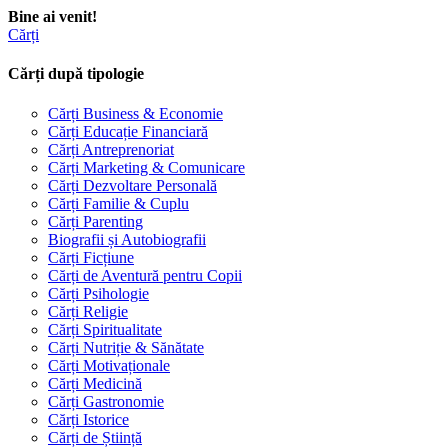
Bine ai venit!
Cărți
Cărți după tipologie
Cărți Business & Economie
Cărți Educație Financiară
Cărți Antreprenoriat
Cărți Marketing & Comunicare
Cărți Dezvoltare Personală
Cărți Familie & Cuplu
Cărți Parenting
Biografii și Autobiografii
Cărți Ficțiune
Cărți de Aventură pentru Copii
Cărți Psihologie
Cărți Religie
Cărți Spiritualitate
Cărți Nutriție & Sănătate
Cărți Motivaționale
Cărți Medicină
Cărți Gastronomie
Cărți Istorice
Cărți de Știință