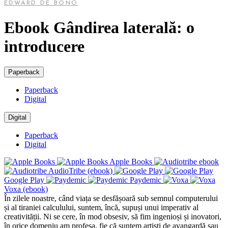
EDWARD DE BONO
Ebook Gândirea laterală: o
introducere
Paperback
Paperback
Digital
Digital
Paperback
Digital
Apple Books
AudioTribe (ebook)
Google Play
Paydemic
Voxa (ebook)
În zilele noastre, când viața se desfășoară sub semnul computerului
și al tiraniei calculului, suntem, încă, supuși unui imperativ al
creativității. Ni se cere, în mod obsesiv, să fim ingenioși și inovatori,
în orice domeniu am profesa, fie că suntem artiști de avangardă sau