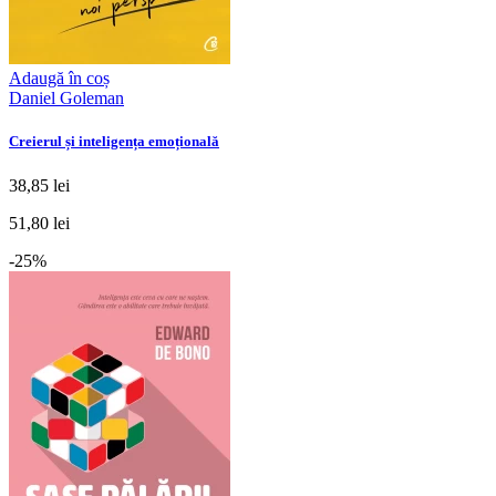
Adaugă în coș
Daniel Goleman
Creierul și inteligența emoțională
38,85 lei
51,80 lei
-25%