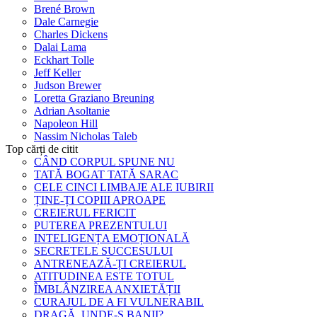
Brené Brown
Dale Carnegie
Charles Dickens
Dalai Lama
Eckhart Tolle
Jeff Keller
Judson Brewer
Loretta Graziano Breuning
Adrian Asoltanie
Napoleon Hill
Nassim Nicholas Taleb
Top cărți de citit
CÂND CORPUL SPUNE NU
TATĂ BOGAT TATĂ SARAC
CELE CINCI LIMBAJE ALE IUBIRII
ȚINE-ȚI COPIII APROAPE
CREIERUL FERICIT
PUTEREA PREZENTULUI
INTELIGENȚA EMOȚIONALĂ
SECRETELE SUCCESULUI
ANTRENEAZĂ-ȚI CREIERUL
ATITUDINEA ESTE TOTUL
ÎMBLÂNZIREA ANXIETĂȚII
CURAJUL DE A FI VULNERABIL
DRAGĂ, UNDE-S BANII?