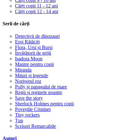
Cărți copii 9 - 10 ani
Cărți copii 11 - 12 ani
Cărți copii 12 - 14 ani
Serii de cărți
Detectivii de dinozauri
Eroi Rătăciți
Flora, Ursi și Bursi
Învățătorii de grijă
Isadora Moon
Mantre pentru copii
Miranda
Mituri și legende
Norișorul roz
Polly și papagalul de mare
Regii și reginele noastre
Save the story
Sherlock Holmes pentru copii
Poveștile Cristinei
Tiny rockers
Țup
Scrisori Remarcabile
Autori