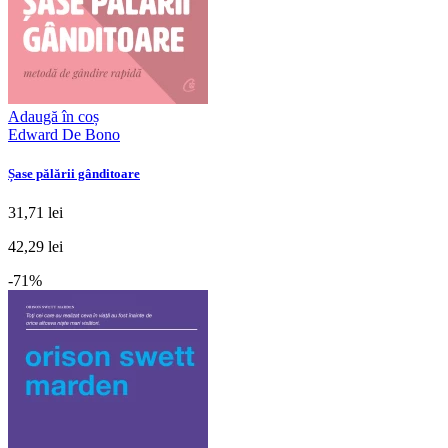
Adaugă în coș
Edward De Bono
Șase pălării gânditoare
31,71 lei
42,29 lei
-71%