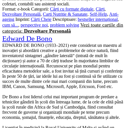
cofetari, contabili sau asistenți sociali.
Format:
e-book
Categorii:
Cărți cu formate digitale
,
Cărți
,
Dezvoltare Personală
,
Carti Nutritie & Sanatate
,
Self-Help
,
Anti-
ageing
Imprint:
Cărți Cheie
Descriptoare:
bestseller internațional
,
Vezi toate cartile din
cum să...
,
perspective noi
,
problem solving
categoria:
Dezvoltare Personală
Edward De Bono
EDWARD DE BONO (1933–2021) este considerat un maestru al
inovației și abordării creative a problemelor de orice natură, fiind
inventatorul sintagmei „gândire laterală“ (intrată de mult în
dicționare) și autor a 70 de cărți traduse în majoritatea limbilor de
circulație internațională. Recunoscut pe plan mondial pentru
eficacitatea metodelor sale, a fost invitat să țină cursuri și conferințe
în peste 50 de țări, iar ideile lui au fost și continuă să fie utilizate cu
succes de multe dintre cele mai mari companii din lume, precum
IBM, Canon, Samsung, Microsoft, Apple, Ericsson, Ford etc.
De Bono a fost liderul celui mai important program de predare a
tehnicilor gândirii în școli din întreaga lume, de la cele de elită până
la școli rurale din Africa de Sud și Cambodgia, fiind consultat
frecvent de guverne și organizații mondiale pe teme precum
economia, șomajul, finanțele, educația, dreptul, sănătatea și altele.
Licențiat în medicină la Royal University of Malta și având un