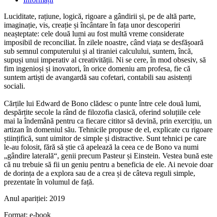
Luciditate, rațiune, logică, rigoare a gândirii și, pe de altă parte,
imaginație, vis, creație și încântare în fața unor descoperiri
neașteptate: cele două lumi au fost multă vreme considerate
imposibil de reconciliat. În zilele noastre, când viața se desfășoară
sub semnul computerului și al tiraniei calculului, suntem, încă,
supuși unui imperativ al creativității. Ni se cere, în mod obsesiv, să
fim ingenioși și inovatori, în orice domeniu am profesa, fie că
suntem artiști de avangardă sau cofetari, contabili sau asistenți
sociali.
Cărțile lui Edward de Bono clădesc o punte între cele două lumi,
despărțite secole la rând de filozofia clasică, oferind soluțiile cele
mai la îndemână pentru ca fiecare cititor să devină, prin exercițiu, un
artizan în domeniul său. Tehnicile propuse de el, explicate cu rigoare
științifică, sunt uimitor de simple și distractive. Sunt tehnici pe care
le-au folosit, fără să știe că apelează la ceea ce de Bono va numi
„gândire laterală“, genii precum Pasteur și Einstein. Vestea bună este
că nu trebuie să fii un geniu pentru a beneficia de ele. Ai nevoie doar
de dorința de a explora sau de a crea și de câteva reguli simple,
prezentate în volumul de față.
Anul apariției:
2019
Format:
e-book