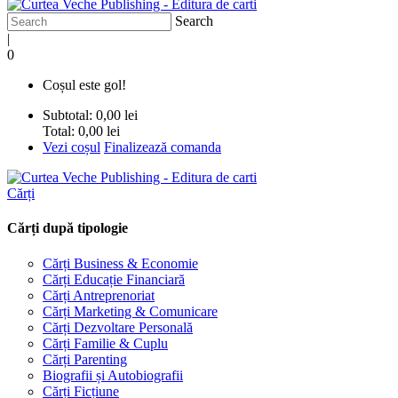
Search
|
0
Coșul este gol!
Subtotal:
0,00 lei
Total:
0,00 lei
Vezi coșul
Finalizează comanda
Cărți
Cărți după tipologie
Cărți Business & Economie
Cărți Educație Financiară
Cărți Antreprenoriat
Cărți Marketing & Comunicare
Cărți Dezvoltare Personală
Cărți Familie & Cuplu
Cărți Parenting
Biografii și Autobiografii
Cărți Ficțiune