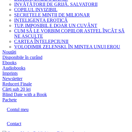
INVĂȚĂTORII DE GRIJĂ. SALVATORII
COPILUL INVIZIBIL
SECRETELE MINȚII DE MILIONAR
INTELIGENȚA EROTICĂ
ȚUP. IMPOSIBIL E DOAR UN CUVÂNT
CUM SĂ LE VORBIM COPIILOR ASTFEL ÎNCÂT SĂ
NE ASCULTE
CARTEA ÎNȚELEPCIUNII
VOLODIMIR ZELENSKI. ÎN MINTEA UNUI EROU
Noutăți
Disponibile în curând
Ebooks
Audiobooks
Imprints
Newsletter
Reduceri Finale
Cărți sub 20 lei
Blind Date with a Book
Pachete
Contul meu
Contact