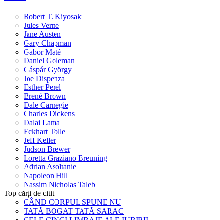
Robert T. Kiyosaki
Jules Verne
Jane Austen
Gary Chapman
Gabor Maté
Daniel Goleman
Gáspár György
Joe Dispenza
Esther Perel
Brené Brown
Dale Carnegie
Charles Dickens
Dalai Lama
Eckhart Tolle
Jeff Keller
Judson Brewer
Loretta Graziano Breuning
Adrian Asoltanie
Napoleon Hill
Nassim Nicholas Taleb
Top cărți de citit
CÂND CORPUL SPUNE NU
TATĂ BOGAT TATĂ SARAC
CELE CINCI LIMBAJE ALE IUBIRII