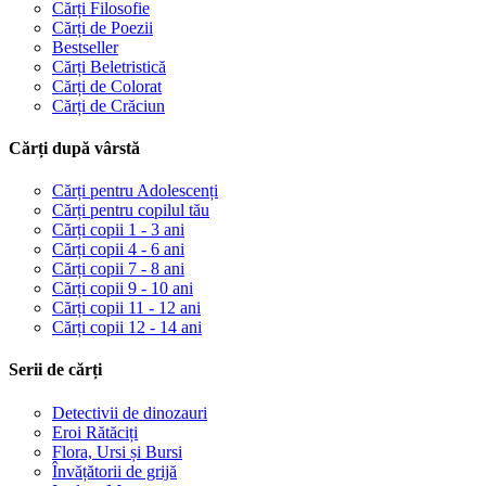
Cărți Filosofie
Cărți de Poezii
Bestseller
Cărți Beletristică
Cărți de Colorat
Cărți de Crăciun
Cărți după vârstă
Cărți pentru Adolescenți
Cărți pentru copilul tău
Cărți copii 1 - 3 ani
Cărți copii 4 - 6 ani
Cărți copii 7 - 8 ani
Cărți copii 9 - 10 ani
Cărți copii 11 - 12 ani
Cărți copii 12 - 14 ani
Serii de cărți
Detectivii de dinozauri
Eroi Rătăciți
Flora, Ursi și Bursi
Învățătorii de grijă