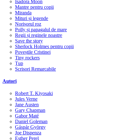
Isadora Moon
Mantre pentru copii
Miranda
Mituri și legende
Norișorul roz
Polly și papagalul de mare
Regii și reginele noastre
Save the story
Sherlock Holmes pentru copii
Poveștile Cristinei
Tiny rockers
Țup
Scrisori Remarcabile
Autori
Robert T. Kiyosaki
Jules Verne
Jane Austen
Gary Chapman
Gabor Maté
Daniel Goleman
Gáspár György
Joe Dispenza
Esther Perel