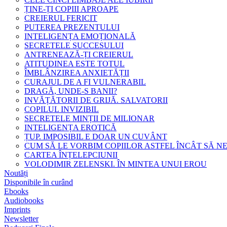
ȚINE-ȚI COPIII APROAPE
CREIERUL FERICIT
PUTEREA PREZENTULUI
INTELIGENȚA EMOȚIONALĂ
SECRETELE SUCCESULUI
ANTRENEAZĂ-ȚI CREIERUL
ATITUDINEA ESTE TOTUL
ÎMBLÂNZIREA ANXIETĂȚII
CURAJUL DE A FI VULNERABIL
DRAGĂ, UNDE-S BANII?
INVĂȚĂTORII DE GRIJĂ. SALVATORII
COPILUL INVIZIBIL
SECRETELE MINȚII DE MILIONAR
INTELIGENȚA EROTICĂ
ȚUP. IMPOSIBIL E DOAR UN CUVÂNT
CUM SĂ LE VORBIM COPIILOR ASTFEL ÎNCÂT SĂ N
CARTEA ÎNȚELEPCIUNII
VOLODIMIR ZELENSKI. ÎN MINTEA UNUI EROU
Noutăți
Disponibile în curând
Ebooks
Audiobooks
Imprints
Newsletter