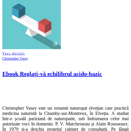
Vezi detalii
Christopher Vasey
Ebook Reglați-vă echilibrul acido-bazic
Christopher Vasey este un renumit naturopat elvețian care practică
medicina naturistă la Chamby‑sur‑Montreux, în Elveția. A studiat
într‑o școală pariziană de naturopatie, sub îndrumarea celor mai
autorizate voci în domeniu: P. V. Marchesseau și Alain Rousseaux.
În 1979 și-a deschis propriul cabinet de consultații. Pe lângă