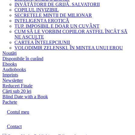
INVĂȚĂTORII DE GRIJĂ. SALVATORII
COPILUL INVIZIBIL
SECRETELE MINȚII DE MILIONAR
INTELIGENȚA EROTICĂ
ȚUP. IMPOSIBIL E DOAR UN CUVÂNT
CUM SĂ LE VORBIM COPIILOR ASTFEL ÎNCÂT SĂ
NE ASCULTE
CARTEA ÎNȚELEPCIUNII
VOLODIMIR ZELENSKI. ÎN MINTEA UNUI EROU
Noutăți
Disponibile în curând
Ebooks
Audiobooks
Imprints
Newsletter
Reduceri Finale
Cărți sub 20 lei
Blind Date with a Book
Pachete
Contul meu
Contact