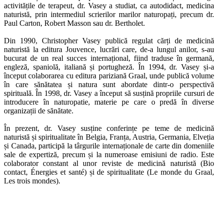
activitățile de terapeut, dr. Vasey a studiat, ca autodidact, medicina
naturistă, prin intermediul scrierilor marilor naturopați, precum dr.
Paul Carton, Robert Masson sau dr. Bertholet.
Din 1990, Christopher Vasey publică regulat cărți de medicină
naturistă la editura Jouvence, lucrări care, de‑a lungul anilor, s‑au
bucurat de un real succes internațional, fiind traduse în germană,
engleză, spaniolă, italiană și portugheză. În 1994, dr. Vasey și‑a
început colaborarea cu editura pariziană Graal, unde publică volume
în care sănătatea și natura sunt abor­date dintr‑o perspectivă
spirituală. În 1998, dr. Vasey a început să susțină propriile cursuri de
introducere în naturopatie, materie pe care o predă în diverse
organizații de sănătate.
În prezent, dr. Vasey susține conferințe pe teme de medicină
naturistă și spiritualitate în Belgia, Franța, Austria, Germania, Elveția
și Canada, participă la târgurile internaționale de carte din domeniile
sale de expertiză, precum și la numeroase emisiuni de radio. Este
colaborator constant al unor reviste de medicină naturistă (Bio
contact, Énergies et santé) și de spiritualitate (Le monde du Graal,
Les trois mondes).
SHOP