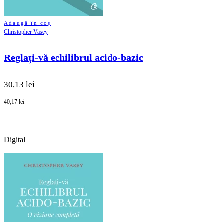
Adaugă în coș
Christopher Vasey
Reglați-vă echilibrul acido-bazic
30,13 lei
40,17 lei
Digital