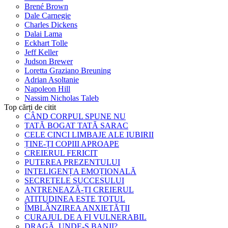
Brené Brown
Dale Carnegie
Charles Dickens
Dalai Lama
Eckhart Tolle
Jeff Keller
Judson Brewer
Loretta Graziano Breuning
Adrian Asoltanie
Napoleon Hill
Nassim Nicholas Taleb
Top cărți de citit
CÂND CORPUL SPUNE NU
TATĂ BOGAT TATĂ SARAC
CELE CINCI LIMBAJE ALE IUBIRII
ȚINE-ȚI COPIII APROAPE
CREIERUL FERICIT
PUTEREA PREZENTULUI
INTELIGENȚA EMOȚIONALĂ
SECRETELE SUCCESULUI
ANTRENEAZĂ-ȚI CREIERUL
ATITUDINEA ESTE TOTUL
ÎMBLÂNZIREA ANXIETĂȚII
CURAJUL DE A FI VULNERABIL
DRAGĂ, UNDE-S BANII?