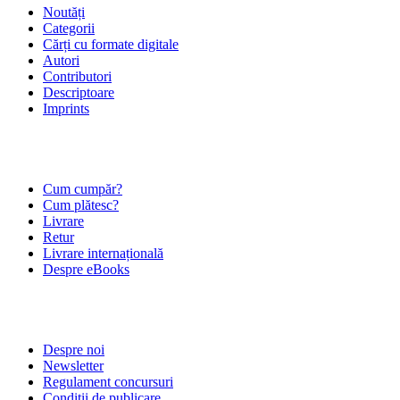
Noutăți
Categorii
Cărți cu formate digitale
Autori
Contributori
Descriptoare
Imprints
ÎNTREBĂRI FRECVENTE
Cum cumpăr?
Cum plătesc?
Livrare
Retur
Livrare internațională
Despre eBooks
DESPRE NOI
Despre noi
Newsletter
Regulament concursuri
Condiții de publicare