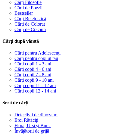
Cărți Filosofie
Cărți de Poezii
Bestseller
Cărți Beletristică
Cărți de Colorat
Cărți de Crăciun
Cărți după vârstă
Cărți pentru Adolescenți
Cărți pentru copilul tău
Cărți copii 1 - 3 ani
Cărți copii 4 - 6 ani
Cărți copii 7 - 8 ani
Cărți copii 9 - 10 ani
Cărți copii 11 - 12 ani
Cărți copii 12 - 14 ani
Serii de cărți
Detectivii de dinozauri
Eroi Rătăciți
Flora, Ursi și Bursi
Învățătorii de grijă