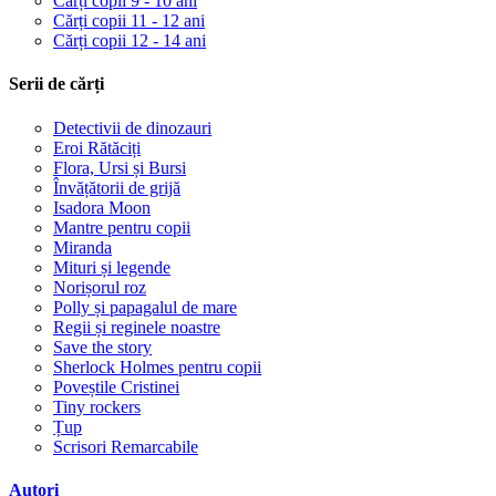
Cărți copii 9 - 10 ani
Cărți copii 11 - 12 ani
Cărți copii 12 - 14 ani
Serii de cărți
Detectivii de dinozauri
Eroi Rătăciți
Flora, Ursi și Bursi
Învățătorii de grijă
Isadora Moon
Mantre pentru copii
Miranda
Mituri și legende
Norișorul roz
Polly și papagalul de mare
Regii și reginele noastre
Save the story
Sherlock Holmes pentru copii
Poveștile Cristinei
Tiny rockers
Țup
Scrisori Remarcabile
Autori