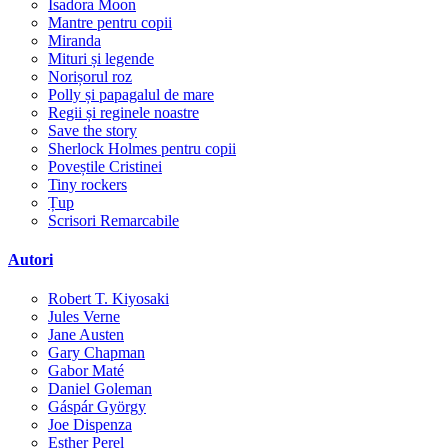
Isadora Moon
Mantre pentru copii
Miranda
Mituri și legende
Norișorul roz
Polly și papagalul de mare
Regii și reginele noastre
Save the story
Sherlock Holmes pentru copii
Poveștile Cristinei
Tiny rockers
Țup
Scrisori Remarcabile
Autori
Robert T. Kiyosaki
Jules Verne
Jane Austen
Gary Chapman
Gabor Maté
Daniel Goleman
Gáspár György
Joe Dispenza
Esther Perel