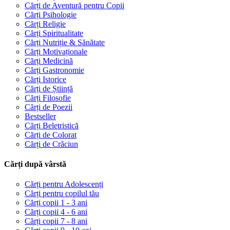
Cărți de Aventură pentru Copii
Cărți Psihologie
Cărți Religie
Cărți Spiritualitate
Cărți Nutriție & Sănătate
Cărți Motivaționale
Cărți Medicină
Cărți Gastronomie
Cărți Istorice
Cărți de Știință
Cărți Filosofie
Cărți de Poezii
Bestseller
Cărți Beletristică
Cărți de Colorat
Cărți de Crăciun
Cărți după vârstă
Cărți pentru Adolescenți
Cărți pentru copilul tău
Cărți copii 1 - 3 ani
Cărți copii 4 - 6 ani
Cărți copii 7 - 8 ani