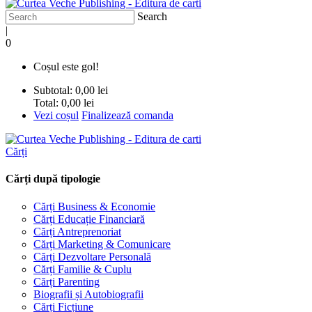
Search
|
0
Coșul este gol!
Subtotal:
0,00 lei
Total:
0,00 lei
Vezi coșul
Finalizează comanda
Cărți
Cărți după tipologie
Cărți Business & Economie
Cărți Educație Financiară
Cărți Antreprenoriat
Cărți Marketing & Comunicare
Cărți Dezvoltare Personală
Cărți Familie & Cuplu
Cărți Parenting
Biografii și Autobiografii
Cărți Ficțiune