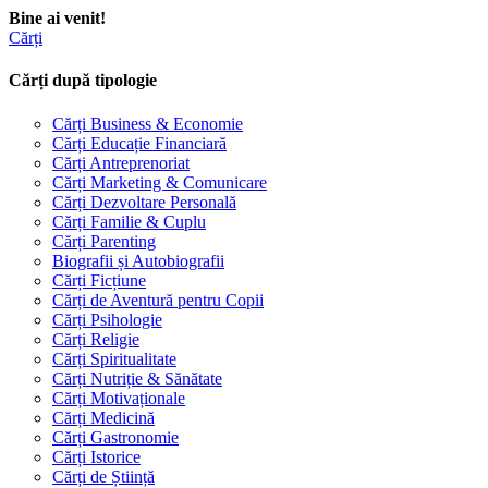
Bine ai venit!
Cărți
Cărți după tipologie
Cărți Business & Economie
Cărți Educație Financiară
Cărți Antreprenoriat
Cărți Marketing & Comunicare
Cărți Dezvoltare Personală
Cărți Familie & Cuplu
Cărți Parenting
Biografii și Autobiografii
Cărți Ficțiune
Cărți de Aventură pentru Copii
Cărți Psihologie
Cărți Religie
Cărți Spiritualitate
Cărți Nutriție & Sănătate
Cărți Motivaționale
Cărți Medicină
Cărți Gastronomie
Cărți Istorice
Cărți de Știință