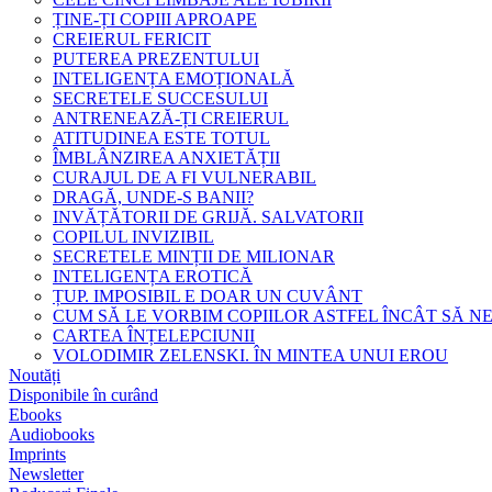
ȚINE-ȚI COPIII APROAPE
CREIERUL FERICIT
PUTEREA PREZENTULUI
INTELIGENȚA EMOȚIONALĂ
SECRETELE SUCCESULUI
ANTRENEAZĂ-ȚI CREIERUL
ATITUDINEA ESTE TOTUL
ÎMBLÂNZIREA ANXIETĂȚII
CURAJUL DE A FI VULNERABIL
DRAGĂ, UNDE-S BANII?
INVĂȚĂTORII DE GRIJĂ. SALVATORII
COPILUL INVIZIBIL
SECRETELE MINȚII DE MILIONAR
INTELIGENȚA EROTICĂ
ȚUP. IMPOSIBIL E DOAR UN CUVÂNT
CUM SĂ LE VORBIM COPIILOR ASTFEL ÎNCÂT SĂ N
CARTEA ÎNȚELEPCIUNII
VOLODIMIR ZELENSKI. ÎN MINTEA UNUI EROU
Noutăți
Disponibile în curând
Ebooks
Audiobooks
Imprints
Newsletter