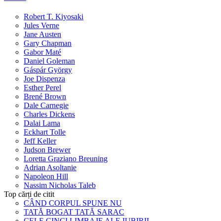
Robert T. Kiyosaki
Jules Verne
Jane Austen
Gary Chapman
Gabor Maté
Daniel Goleman
Gáspár György
Joe Dispenza
Esther Perel
Brené Brown
Dale Carnegie
Charles Dickens
Dalai Lama
Eckhart Tolle
Jeff Keller
Judson Brewer
Loretta Graziano Breuning
Adrian Asoltanie
Napoleon Hill
Nassim Nicholas Taleb
Top cărți de citit
CÂND CORPUL SPUNE NU
TATĂ BOGAT TATĂ SARAC
CELE CINCI LIMBAJE ALE IUBIRII