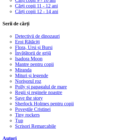
Cărți copii 9 - 10 ani
Cărți copii 11 - 12 ani
Cărți copii 12 - 14 ani
Serii de cărți
Detectivii de dinozauri
Eroi Rătăciți
Flora, Ursi și Bursi
Învățătorii de grijă
Isadora Moon
Mantre pentru copii
Miranda
Mituri și legende
Norișorul roz
Polly și papagalul de mare
Regii și reginele noastre
Save the story
Sherlock Holmes pentru copii
Poveștile Cristinei
Tiny rockers
Țup
Scrisori Remarcabile
Autori