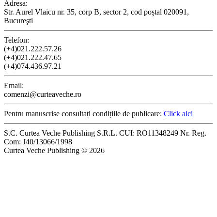
Adresa:
Str. Aurel Vlaicu nr. 35, corp B, sector 2, cod poștal 020091,
Bucureşti
Telefon:
(+4)021.222.57.26
(+4)021.222.47.65
(+4)074.436.97.21
Email:
comenzi@curteaveche.ro
Pentru manuscrise consultați condițiile de publicare:
Click aici
S.C. Curtea Veche Publishing S.R.L. CUI: RO11348249 Nr. Reg.
Com: J40/13066/1998
Curtea Veche Publishing © 2026