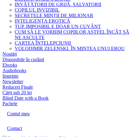
INVĂȚĂTORII DE GRIJĂ. SALVATORII
COPILUL INVIZIBIL
SECRETELE MINȚII DE MILIONAR
INTELIGENȚA EROTICĂ
ȚUP. IMPOSIBIL E DOAR UN CUVÂNT
CUM SĂ LE VORBIM COPIILOR ASTFEL ÎNCÂT SĂ
NE ASCULTE
CARTEA ÎNȚELEPCIUNII
VOLODIMIR ZELENSKI. ÎN MINTEA UNUI EROU
Noutăți
Disponibile în curând
Ebooks
Audiobooks
Imprints
Newsletter
Reduceri Finale
Cărți sub 20 lei
Blind Date with a Book
Pachete
Contul meu
Contact