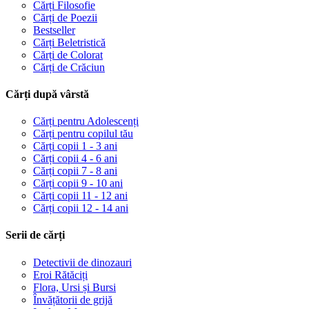
Cărți Filosofie
Cărți de Poezii
Bestseller
Cărți Beletristică
Cărți de Colorat
Cărți de Crăciun
Cărți după vârstă
Cărți pentru Adolescenți
Cărți pentru copilul tău
Cărți copii 1 - 3 ani
Cărți copii 4 - 6 ani
Cărți copii 7 - 8 ani
Cărți copii 9 - 10 ani
Cărți copii 11 - 12 ani
Cărți copii 12 - 14 ani
Serii de cărți
Detectivii de dinozauri
Eroi Rătăciți
Flora, Ursi și Bursi
Învățătorii de grijă