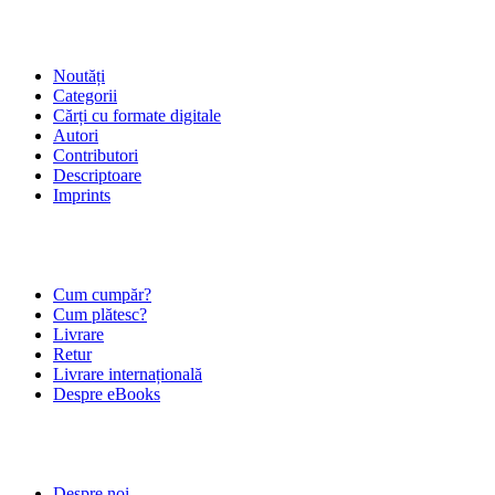
SHOP
Noutăți
Categorii
Cărți cu formate digitale
Autori
Contributori
Descriptoare
Imprints
ÎNTREBĂRI FRECVENTE
Cum cumpăr?
Cum plătesc?
Livrare
Retur
Livrare internațională
Despre eBooks
DESPRE NOI
Despre noi