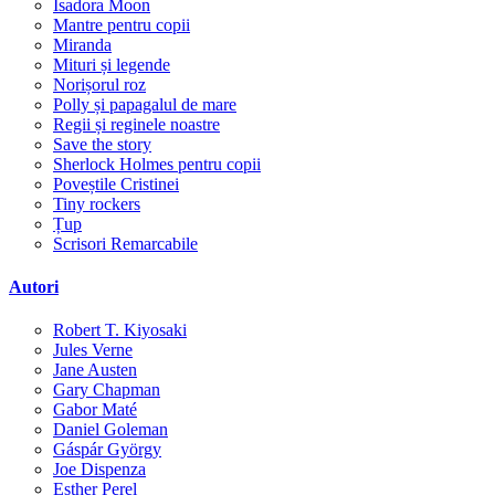
Isadora Moon
Mantre pentru copii
Miranda
Mituri și legende
Norișorul roz
Polly și papagalul de mare
Regii și reginele noastre
Save the story
Sherlock Holmes pentru copii
Poveștile Cristinei
Tiny rockers
Țup
Scrisori Remarcabile
Autori
Robert T. Kiyosaki
Jules Verne
Jane Austen
Gary Chapman
Gabor Maté
Daniel Goleman
Gáspár György
Joe Dispenza
Esther Perel