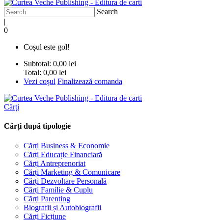
Search
|
0
Coșul este gol!
Subtotal:
0,00 lei
Total:
0,00 lei
Vezi coșul
Finalizează comanda
Cărți
Cărți după tipologie
Cărți Business & Economie
Cărți Educație Financiară
Cărți Antreprenoriat
Cărți Marketing & Comunicare
Cărți Dezvoltare Personală
Cărți Familie & Cuplu
Cărți Parenting
Biografii și Autobiografii
Cărți Ficțiune