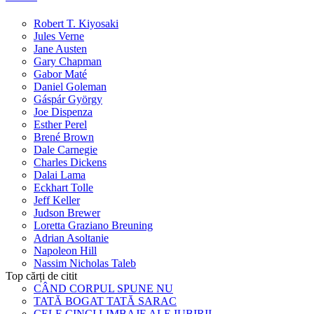
Robert T. Kiyosaki
Jules Verne
Jane Austen
Gary Chapman
Gabor Maté
Daniel Goleman
Gáspár György
Joe Dispenza
Esther Perel
Brené Brown
Dale Carnegie
Charles Dickens
Dalai Lama
Eckhart Tolle
Jeff Keller
Judson Brewer
Loretta Graziano Breuning
Adrian Asoltanie
Napoleon Hill
Nassim Nicholas Taleb
Top cărți de citit
CÂND CORPUL SPUNE NU
TATĂ BOGAT TATĂ SARAC
CELE CINCI LIMBAJE ALE IUBIRII