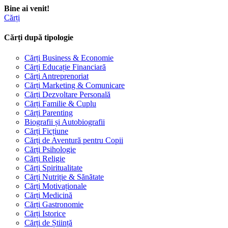
Bine ai venit!
Cărți
Cărți după tipologie
Cărți Business & Economie
Cărți Educație Financiară
Cărți Antreprenoriat
Cărți Marketing & Comunicare
Cărți Dezvoltare Personală
Cărți Familie & Cuplu
Cărți Parenting
Biografii și Autobiografii
Cărți Ficțiune
Cărți de Aventură pentru Copii
Cărți Psihologie
Cărți Religie
Cărți Spiritualitate
Cărți Nutriție & Sănătate
Cărți Motivaționale
Cărți Medicină
Cărți Gastronomie
Cărți Istorice
Cărți de Știință