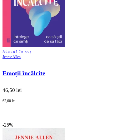
Adaugă în coș
Jennie Allen
Emoții încâlcite
46,50 lei
62,00 lei
-25%