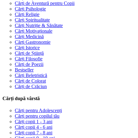
Cărți de Aventură pentru Copii
Cărți Psihologie
Cărți Religie
Cărți Spiritualitate
Cărți Nutriție & Sănătate
Cărți Motivaționale
Cărți Medicină
Cărți Gastronomie
Cărți Istorice
Cărți de Știință
Cărți Filosofie
Cărți de Poezii
Bestseller
Cărți Beletristică
Cărți de Colorat
Cărți de Crăciun
Cărți după vârstă
Cărți pentru Adolescenți
Cărți pentru copilul tău
Cărți copii 1 - 3 ani
Cărți copii 4 - 6 ani
Cărți copii 7 - 8 ani