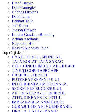
Brené Brown
Dale Carnegie
Charles Dickens
Dalai Lama
Eckhart Tolle
Jeff Keller
Judson Brewer
Loretta Graziano Breuning
Adrian Asoltanie
Napoleon Hill
Nassim Nicholas Taleb
Top cărți de citit
CÂND CORPUL SPUNE NU
TATĂ BOGAT TATĂ SARAC
CELE CINCI LIMBAJE ALE IUBIRII
ȚINE-ȚI COPIII APROAPE
CREIERUL FERICIT
PUTEREA PREZENTULUI
INTELIGENȚA EMOȚIONALĂ
SECRETELE SUCCESULUI
ANTRENEAZĂ-ȚI CREIERUL
ATITUDINEA ESTE TOTUL
ÎMBLÂNZIREA ANXIETĂȚII
CURAJUL DE A FI VULNERABIL
DRAGĂ, UNDE-S BANII?