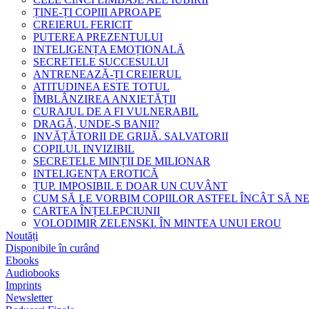
ȚINE-ȚI COPIII APROAPE
CREIERUL FERICIT
PUTEREA PREZENTULUI
INTELIGENȚA EMOȚIONALĂ
SECRETELE SUCCESULUI
ANTRENEAZĂ-ȚI CREIERUL
ATITUDINEA ESTE TOTUL
ÎMBLÂNZIREA ANXIETĂȚII
CURAJUL DE A FI VULNERABIL
DRAGĂ, UNDE-S BANII?
INVĂȚĂTORII DE GRIJĂ. SALVATORII
COPILUL INVIZIBIL
SECRETELE MINȚII DE MILIONAR
INTELIGENȚA EROTICĂ
ȚUP. IMPOSIBIL E DOAR UN CUVÂNT
CUM SĂ LE VORBIM COPIILOR ASTFEL ÎNCÂT SĂ N
CARTEA ÎNȚELEPCIUNII
VOLODIMIR ZELENSKI. ÎN MINTEA UNUI EROU
Noutăți
Disponibile în curând
Ebooks
Audiobooks
Imprints
Newsletter