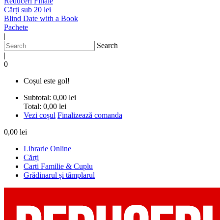
Reduceri Finale
Cărți sub 20 lei
Blind Date with a Book
Pachete
|
Search
|
0
Coșul este gol!
Subtotal:
0,00 lei
Total:
0,00 lei
Vezi coșul
Finalizează comanda
0,00 lei
Librarie Online
Cărți
Carti Familie & Cuplu
Grădinarul și tâmplarul