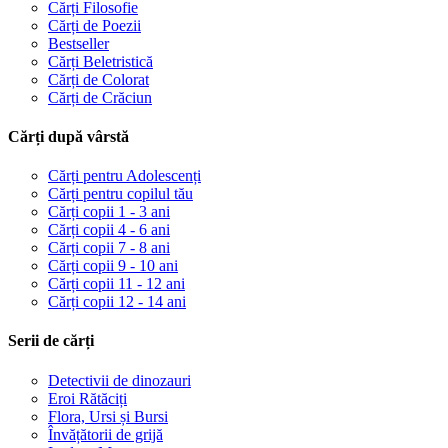
Cărți Filosofie
Cărți de Poezii
Bestseller
Cărți Beletristică
Cărți de Colorat
Cărți de Crăciun
Cărți după vârstă
Cărți pentru Adolescenți
Cărți pentru copilul tău
Cărți copii 1 - 3 ani
Cărți copii 4 - 6 ani
Cărți copii 7 - 8 ani
Cărți copii 9 - 10 ani
Cărți copii 11 - 12 ani
Cărți copii 12 - 14 ani
Serii de cărți
Detectivii de dinozauri
Eroi Rătăciți
Flora, Ursi și Bursi
Învățătorii de grijă