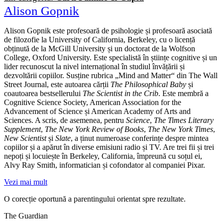
Alison Gopnik
Alison Gopnik este profesoară de psihologie și profesoară asociată
de filozofie la University of California, Berkeley, cu o licență
obținută de la McGill University și un doctorat de la Wolfson
College, Oxford University. Este specialistă în științe cognitive și un
lider recunoscut la nivel internațional în studiul învățării și
dezvoltării copiilor. Susține rubrica „Mind and Matter“ din The Wall
Street Journal, este autoarea cărții
The Philosophical Baby
și
coautoarea bestsellerului
The Scientist in the Crib
. Este membră a
Cognitive Science Society, American Association for the
Advancement of Science și American Academy of Arts and
Sciences. A scris, de asemenea, pentru
Science
,
The Times Literary
Supplement
,
The New York Review of Books
,
The New York Times
,
New Scientist
și
Slate
, a ținut numeroase conferințe despre mintea
copiilor și a apărut în diverse emisiuni radio și TV. Are trei fii și trei
nepoți și locuiește în Berkeley, California, împreună cu soțul ei,
Alvy Ray Smith, informatician și cofondator al companiei Pixar.
Vezi mai mult
O corecție oportună a parentingului orientat spre rezultate.
The Guardian