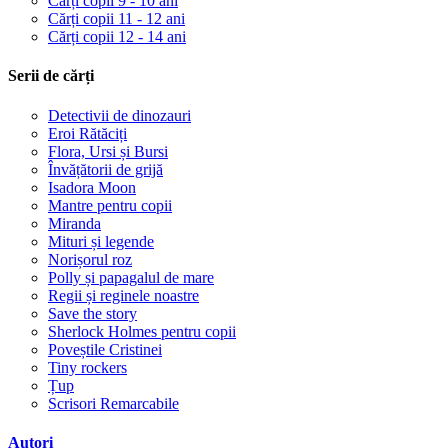
Cărți copii 9 - 10 ani
Cărți copii 11 - 12 ani
Cărți copii 12 - 14 ani
Serii de cărți
Detectivii de dinozauri
Eroi Rătăciți
Flora, Ursi și Bursi
Învățătorii de grijă
Isadora Moon
Mantre pentru copii
Miranda
Mituri și legende
Norișorul roz
Polly și papagalul de mare
Regii și reginele noastre
Save the story
Sherlock Holmes pentru copii
Poveștile Cristinei
Tiny rockers
Țup
Scrisori Remarcabile
Autori