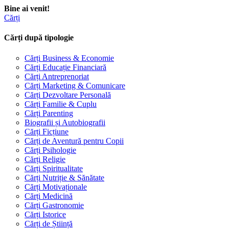
Bine ai venit!
Cărți
Cărți după tipologie
Cărți Business & Economie
Cărți Educație Financiară
Cărți Antreprenoriat
Cărți Marketing & Comunicare
Cărți Dezvoltare Personală
Cărți Familie & Cuplu
Cărți Parenting
Biografii și Autobiografii
Cărți Ficțiune
Cărți de Aventură pentru Copii
Cărți Psihologie
Cărți Religie
Cărți Spiritualitate
Cărți Nutriție & Sănătate
Cărți Motivaționale
Cărți Medicină
Cărți Gastronomie
Cărți Istorice
Cărți de Știință