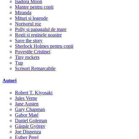
Isadora Moon
Mantre pentru copii
Miranda
Mituri și legende
Norișorul roz
Polly și papagalul de mare
Regii și reginele noastre
Save the story
Sherlock Holmes pentru copii
Poveștile Cristinei
Tiny rockers
Țup
Scrisori Remarcabile
Autori
Robert T. Kiyosaki
Jules Verne
Jane Austen
Gary Chapman
Gabor Maté
Daniel Goleman
Gáspár György
Joe Dispenza
Esther Perel