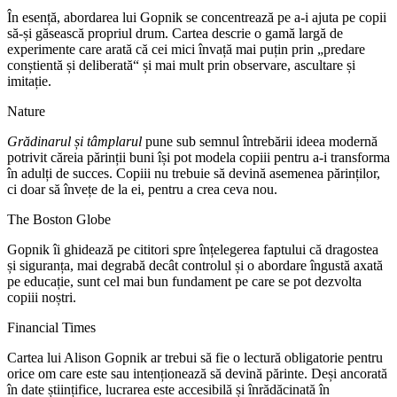
În esență, abordarea lui Gopnik se concentrează pe a-i ajuta pe copii
să-și găsească propriul drum. Cartea descrie o gamă largă de
experimente care arată că cei mici învață mai puțin prin „predare
conștientă și deliberată“ și mai mult prin observare, ascultare și
imitație.
Nature
Grădinarul și tâmplarul
pune sub semnul întrebării ideea modernă
potrivit căreia părinții buni își pot modela copiii pentru a-i transforma
în adulți de succes. Copiii nu trebuie să devină asemenea părinților,
ci doar să învețe de la ei, pentru a crea ceva nou.
The Boston Globe
Gopnik îi ghidează pe cititori spre înțelegerea faptului că dragostea
și siguranța, mai degrabă decât controlul și o abordare îngustă axată
pe educație, sunt cel mai bun fundament pe care se pot dezvolta
copiii noștri.
Financial Times
Cartea lui Alison Gopnik ar trebui să fie o lectură obligatorie pentru
orice om care este sau intenționează să devină părinte. Deși ancorată
în date științifice, lucrarea este accesibilă și înrădăcinată în