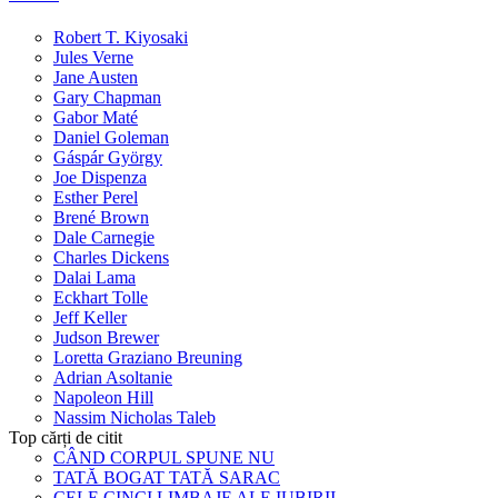
Robert T. Kiyosaki
Jules Verne
Jane Austen
Gary Chapman
Gabor Maté
Daniel Goleman
Gáspár György
Joe Dispenza
Esther Perel
Brené Brown
Dale Carnegie
Charles Dickens
Dalai Lama
Eckhart Tolle
Jeff Keller
Judson Brewer
Loretta Graziano Breuning
Adrian Asoltanie
Napoleon Hill
Nassim Nicholas Taleb
Top cărți de citit
CÂND CORPUL SPUNE NU
TATĂ BOGAT TATĂ SARAC
CELE CINCI LIMBAJE ALE IUBIRII