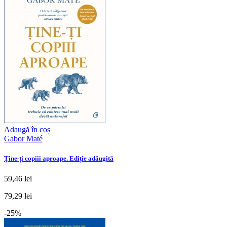
Adaugă în coș
Gabor Maté
Ține-ți copiii aproape. Ediție adăugită
59,46 lei
79,29 lei
-25%