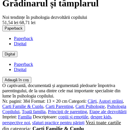
Grădinarul și tâmplarul
Noi tendințe în psihologia dezvoltării copilului
51,54 lei
68,71 lei
Paperback
Paperback
Digital
Digital
Paperback
Digital
Adaugă în coș
O captivantă, documentată și argumentată pledoarie împotriva
parentingului, de la una dintre cele mai importante specialiste din
lume în psihologia copilului.
Nr. pagini:
384
Format:
13 × 20 cm
Categorii:
Cărți
,
Autori străini
,
Carti Familie & Cuplu
,
Carti Parenting
,
Carti Psihologie
,
Psihologia
Copilului
,
Toată familia
,
Principii de parenting
,
Etape ale dezvoltării
Imprint:
Familia
Descriptoare:
copiii și emoțiile
,
despre kids
,
Vezi toate cartile
perspective noi
,
sfaturi practice pentru părinți
din categoria:
Carti Familie & Cuplu