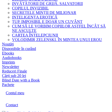
INVĂȚĂTORII DE GRIJĂ. SALVATORII
COPILUL INVIZIBIL
SECRETELE MINȚII DE MILIONAR
INTELIGENȚA EROTICĂ
ȚUP. IMPOSIBIL E DOAR UN CUVÂNT
CUM SĂ LE VORBIM COPIILOR ASTFEL ÎNCÂT SĂ
NE ASCULTE
CARTEA ÎNȚELEPCIUNII
VOLODIMIR ZELENSKI. ÎN MINTEA UNUI EROU
Noutăți
Disponibile în curând
Ebooks
Audiobooks
Imprints
Newsletter
Reduceri Finale
Cărți sub 20 lei
Blind Date with a Book
Pachete
Contul meu
Contact