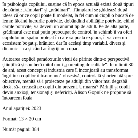
în psihologia copilului, susține că în epoca actuală există două tipuri
de părinți: „tâmplari“ și „grădinari“. Tâmplarul se ghidează după
ideea că orice copil poate fi modelat, la fel cum ai ciopli o bucată de
lemn: făcând lucrurile potrivite, dobândind abilitățile potrivite, citind
cărțile potrivite, va deveni un anumit tip de adult. Pe de altă parte,
grădinarul este mai puțin preocupat de control, în schimb îi va oferi
copilului un spațiu protejat în care să poată explora, îi va crea un
ecosistem bogat și hrănitor, dar în același timp variabil, divers și
dinamic – ca și când ar îngriji un copac.
Autoarea explică paradoxurile vieții de părinte dintr-o perspectivă
științifică și spulberă mitul unui „parenting de calitate“. În ultimii 30
de ani, acest concept și industria care îl înconjoară au transformat
îngrijirea copiilor într-o muncă obsesivă, controlată și orientată spre
obiective, menită să-i proiecteze pe adulții din viitor mai degrabă
decât să-i crească pe copiii din prezent. Urmarea? Părinții și copiii
devin anxioși, tensionați și nefericiți. Alison Gopnik ne propune să
întoarcem foaia.
Anul apariției:
2023
Format:
13 × 20 cm
Număr pagini:
384