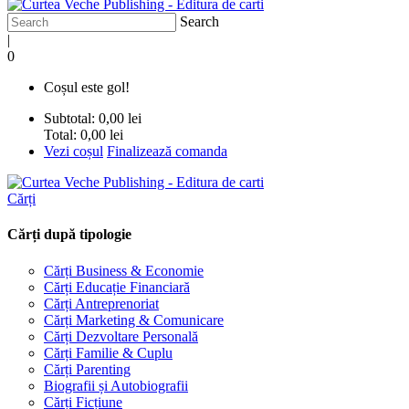
Search
|
0
Coșul este gol!
Subtotal:
0,00 lei
Total:
0,00 lei
Vezi coșul
Finalizează comanda
Cărți
Cărți după tipologie
Cărți Business & Economie
Cărți Educație Financiară
Cărți Antreprenoriat
Cărți Marketing & Comunicare
Cărți Dezvoltare Personală
Cărți Familie & Cuplu
Cărți Parenting
Biografii și Autobiografii
Cărți Ficțiune