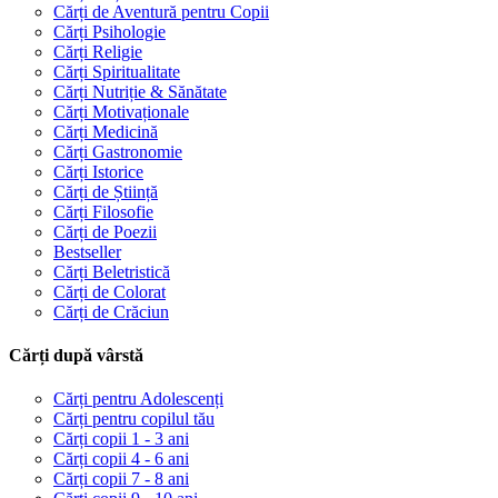
Cărți de Aventură pentru Copii
Cărți Psihologie
Cărți Religie
Cărți Spiritualitate
Cărți Nutriție & Sănătate
Cărți Motivaționale
Cărți Medicină
Cărți Gastronomie
Cărți Istorice
Cărți de Știință
Cărți Filosofie
Cărți de Poezii
Bestseller
Cărți Beletristică
Cărți de Colorat
Cărți de Crăciun
Cărți după vârstă
Cărți pentru Adolescenți
Cărți pentru copilul tău
Cărți copii 1 - 3 ani
Cărți copii 4 - 6 ani
Cărți copii 7 - 8 ani