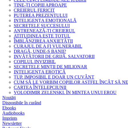
ȚINE-ȚI COPIII APROAPE
CREIERUL FERICIT
PUTEREA PREZENTULUI
INTELIGENȚA EMOȚIONALĂ
SECRETELE SUCCESULUI
ANTRENEAZĂ-ȚI CREIERUL
ATITUDINEA ESTE TOTUL
ÎMBLÂNZIREA ANXIETĂȚII
CURAJUL DE A FI VULNERABIL
DRAGĂ, UNDE-S BANII?
INVĂȚĂTORII DE GRIJĂ. SALVATORII
COPILUL INVIZIBIL
SECRETELE MINȚII DE MILIONAR
INTELIGENȚA EROTICĂ
ȚUP. IMPOSIBIL E DOAR UN CUVÂNT
CUM SĂ LE VORBIM COPIILOR ASTFEL ÎNCÂT SĂ N
CARTEA ÎNȚELEPCIUNII
VOLODIMIR ZELENSKI. ÎN MINTEA UNUI EROU
Noutăți
Disponibile în curând
Ebooks
Audiobooks
Imprints
Newsletter