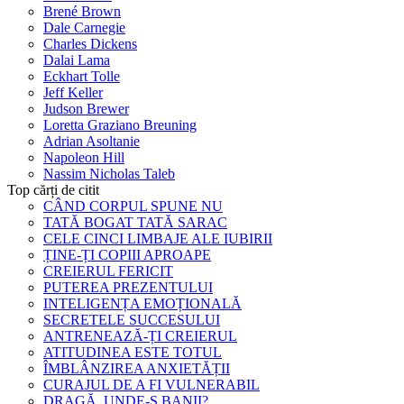
Brené Brown
Dale Carnegie
Charles Dickens
Dalai Lama
Eckhart Tolle
Jeff Keller
Judson Brewer
Loretta Graziano Breuning
Adrian Asoltanie
Napoleon Hill
Nassim Nicholas Taleb
Top cărți de citit
CÂND CORPUL SPUNE NU
TATĂ BOGAT TATĂ SARAC
CELE CINCI LIMBAJE ALE IUBIRII
ȚINE-ȚI COPIII APROAPE
CREIERUL FERICIT
PUTEREA PREZENTULUI
INTELIGENȚA EMOȚIONALĂ
SECRETELE SUCCESULUI
ANTRENEAZĂ-ȚI CREIERUL
ATITUDINEA ESTE TOTUL
ÎMBLÂNZIREA ANXIETĂȚII
CURAJUL DE A FI VULNERABIL
DRAGĂ, UNDE-S BANII?