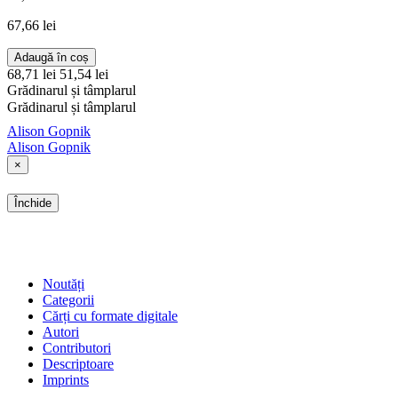
67,66 lei
Adaugă în coș
68,71 lei
51,54 lei
Grădinarul și tâmplarul
Grădinarul și tâmplarul
Alison Gopnik
Alison Gopnik
×
Închide
SHOP
Noutăți
Categorii
Cărți cu formate digitale
Autori
Contributori
Descriptoare
Imprints