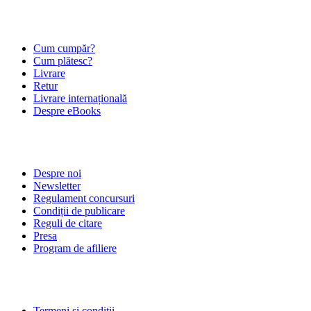
ÎNTREBĂRI FRECVENTE
Cum cumpăr?
Cum plătesc?
Livrare
Retur
Livrare internațională
Despre eBooks
DESPRE NOI
Despre noi
Newsletter
Regulament concursuri
Condiții de publicare
Reguli de citare
Presa
Program de afiliere
POLITICI
Termeni și condiții