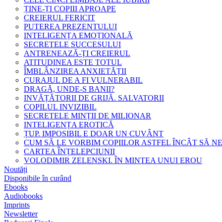
ȚINE-ȚI COPIII APROAPE
CREIERUL FERICIT
PUTEREA PREZENTULUI
INTELIGENȚA EMOȚIONALĂ
SECRETELE SUCCESULUI
ANTRENEAZĂ-ȚI CREIERUL
ATITUDINEA ESTE TOTUL
ÎMBLÂNZIREA ANXIETĂȚII
CURAJUL DE A FI VULNERABIL
DRAGĂ, UNDE-S BANII?
INVĂȚĂTORII DE GRIJĂ. SALVATORII
COPILUL INVIZIBIL
SECRETELE MINȚII DE MILIONAR
INTELIGENȚA EROTICĂ
ȚUP. IMPOSIBIL E DOAR UN CUVÂNT
CUM SĂ LE VORBIM COPIILOR ASTFEL ÎNCÂT SĂ N
CARTEA ÎNȚELEPCIUNII
VOLODIMIR ZELENSKI. ÎN MINTEA UNUI EROU
Noutăți
Disponibile în curând
Ebooks
Audiobooks
Imprints
Newsletter