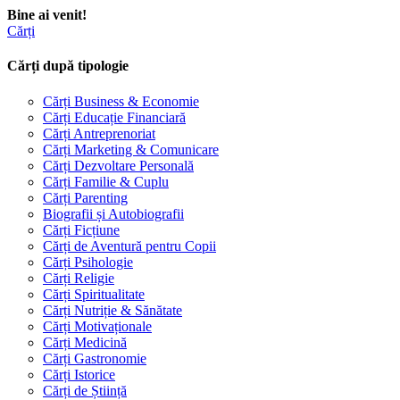
Bine ai venit!
Cărți
Cărți după tipologie
Cărți Business & Economie
Cărți Educație Financiară
Cărți Antreprenoriat
Cărți Marketing & Comunicare
Cărți Dezvoltare Personală
Cărți Familie & Cuplu
Cărți Parenting
Biografii și Autobiografii
Cărți Ficțiune
Cărți de Aventură pentru Copii
Cărți Psihologie
Cărți Religie
Cărți Spiritualitate
Cărți Nutriție & Sănătate
Cărți Motivaționale
Cărți Medicină
Cărți Gastronomie
Cărți Istorice
Cărți de Știință