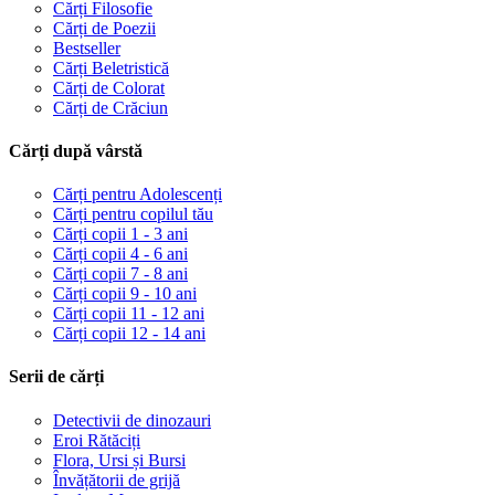
Cărți Filosofie
Cărți de Poezii
Bestseller
Cărți Beletristică
Cărți de Colorat
Cărți de Crăciun
Cărți după vârstă
Cărți pentru Adolescenți
Cărți pentru copilul tău
Cărți copii 1 - 3 ani
Cărți copii 4 - 6 ani
Cărți copii 7 - 8 ani
Cărți copii 9 - 10 ani
Cărți copii 11 - 12 ani
Cărți copii 12 - 14 ani
Serii de cărți
Detectivii de dinozauri
Eroi Rătăciți
Flora, Ursi și Bursi
Învățătorii de grijă