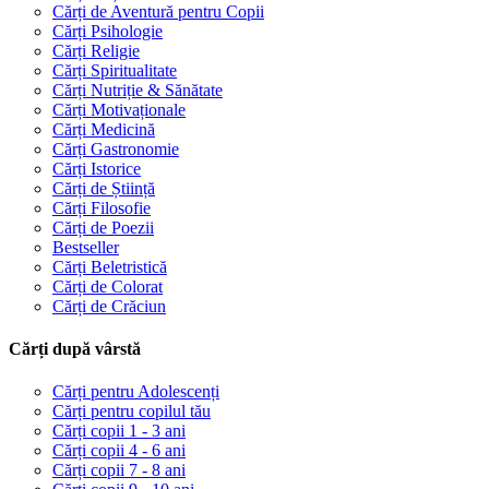
Cărți de Aventură pentru Copii
Cărți Psihologie
Cărți Religie
Cărți Spiritualitate
Cărți Nutriție & Sănătate
Cărți Motivaționale
Cărți Medicină
Cărți Gastronomie
Cărți Istorice
Cărți de Știință
Cărți Filosofie
Cărți de Poezii
Bestseller
Cărți Beletristică
Cărți de Colorat
Cărți de Crăciun
Cărți după vârstă
Cărți pentru Adolescenți
Cărți pentru copilul tău
Cărți copii 1 - 3 ani
Cărți copii 4 - 6 ani
Cărți copii 7 - 8 ani