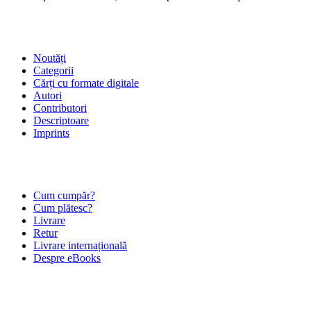
SHOP
Noutăți
Categorii
Cărți cu formate digitale
Autori
Contributori
Descriptoare
Imprints
ÎNTREBĂRI FRECVENTE
Cum cumpăr?
Cum plătesc?
Livrare
Retur
Livrare internațională
Despre eBooks
DESPRE NOI