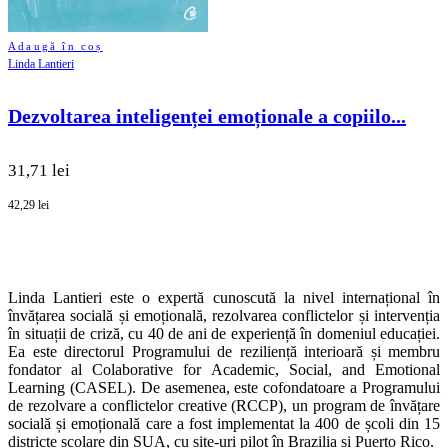
Adaugă în coș
Linda Lantieri
Dezvoltarea inteligenței emoționale a copiilo...
31,71 lei
42,29 lei
Linda Lantieri este o expertă cunoscută la nivel internațional în
învățarea socială și emoțională, rezolvarea conflictelor și intervenția
în situații de criză, cu 40 de ani de experiență în domeniul educației.
Ea este directorul Programului de reziliență interioară și membru
fondator al Colaborative for Academic, Social, and Emotional
Learning (CASEL). De asemenea, este cofondatoare a Programului
de rezolvare a conflictelor creative (RCCP), un program de învățare
socială și emoțională care a fost implementat la 400 de școli din 15
districte școlare din SUA, cu site-uri pilot în Brazilia și Puerto Rico.