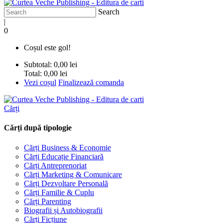
Search
|
0
Coșul este gol!
Subtotal:
0,00 lei
Total:
0,00 lei
Vezi coșul
Finalizează comanda
Cărți
Cărți după tipologie
Cărți Business & Economie
Cărți Educație Financiară
Cărți Antreprenoriat
Cărți Marketing & Comunicare
Cărți Dezvoltare Personală
Cărți Familie & Cuplu
Cărți Parenting
Biografii și Autobiografii
Cărți Ficțiune