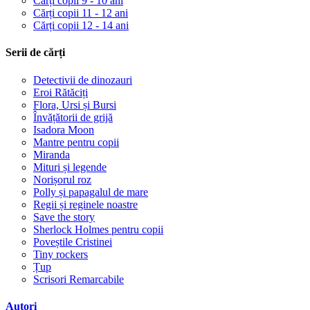
Cărți copii 9 - 10 ani
Cărți copii 11 - 12 ani
Cărți copii 12 - 14 ani
Serii de cărți
Detectivii de dinozauri
Eroi Rătăciți
Flora, Ursi și Bursi
Învățătorii de grijă
Isadora Moon
Mantre pentru copii
Miranda
Mituri și legende
Norișorul roz
Polly și papagalul de mare
Regii și reginele noastre
Save the story
Sherlock Holmes pentru copii
Poveștile Cristinei
Tiny rockers
Țup
Scrisori Remarcabile
Autori