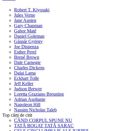
Robert T. Kiyosaki
Jules Verne
Jane Austen
Gary Chapman
Gabor Maté
Daniel Goleman
Gáspár György
Joe Dispenza
Esther Perel
Brené Brown
Dale Carnegie
Charles Dickens
Dalai Lama
Eckhart Tolle
Jeff Keller
Judson Brewer
Loretta Graziano Breuning
Adrian Asoltanie
Napoleon Hill
Nassim Nicholas Taleb
Top cărți de citit
CÂND CORPUL SPUNE NU
TATĂ BOGAT TATĂ SARAC
CELE CINCI LIMBAJE ALE IUBIRII