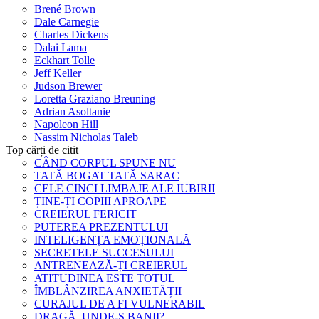
Brené Brown
Dale Carnegie
Charles Dickens
Dalai Lama
Eckhart Tolle
Jeff Keller
Judson Brewer
Loretta Graziano Breuning
Adrian Asoltanie
Napoleon Hill
Nassim Nicholas Taleb
Top cărți de citit
CÂND CORPUL SPUNE NU
TATĂ BOGAT TATĂ SARAC
CELE CINCI LIMBAJE ALE IUBIRII
ȚINE-ȚI COPIII APROAPE
CREIERUL FERICIT
PUTEREA PREZENTULUI
INTELIGENȚA EMOȚIONALĂ
SECRETELE SUCCESULUI
ANTRENEAZĂ-ȚI CREIERUL
ATITUDINEA ESTE TOTUL
ÎMBLÂNZIREA ANXIETĂȚII
CURAJUL DE A FI VULNERABIL
DRAGĂ, UNDE-S BANII?