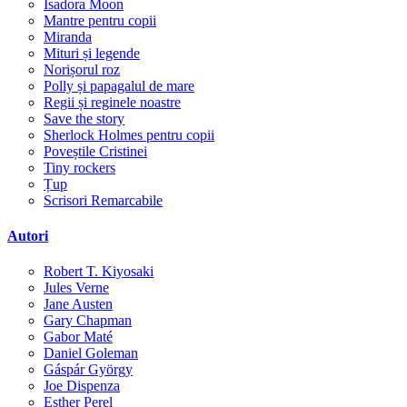
Isadora Moon
Mantre pentru copii
Miranda
Mituri și legende
Norișorul roz
Polly și papagalul de mare
Regii și reginele noastre
Save the story
Sherlock Holmes pentru copii
Poveștile Cristinei
Tiny rockers
Țup
Scrisori Remarcabile
Autori
Robert T. Kiyosaki
Jules Verne
Jane Austen
Gary Chapman
Gabor Maté
Daniel Goleman
Gáspár György
Joe Dispenza
Esther Perel