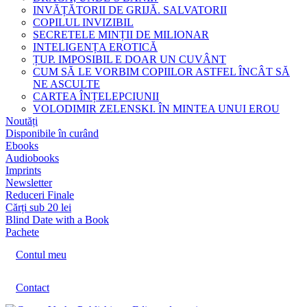
INVĂȚĂTORII DE GRIJĂ. SALVATORII
COPILUL INVIZIBIL
SECRETELE MINȚII DE MILIONAR
INTELIGENȚA EROTICĂ
ȚUP. IMPOSIBIL E DOAR UN CUVÂNT
CUM SĂ LE VORBIM COPIILOR ASTFEL ÎNCÂT SĂ
NE ASCULTE
CARTEA ÎNȚELEPCIUNII
VOLODIMIR ZELENSKI. ÎN MINTEA UNUI EROU
Noutăți
Disponibile în curând
Ebooks
Audiobooks
Imprints
Newsletter
Reduceri Finale
Cărți sub 20 lei
Blind Date with a Book
Pachete
Contul meu
Contact