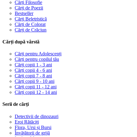
Cărți Filosofie
Cărți de Poezii
Bestseller
Cărți Beletristică
Cărți de Colorat
Cărți de Crăciun
Cărți după vârstă
Cărți pentru Adolescenți
Cărți pentru copilul tău
Cărți copii 1 - 3 ani
Cărți copii 4 - 6 ani
Cărți copii 7 - 8 ani
Cărți copii 9 - 10 ani
Cărți copii 11 - 12 ani
Cărți copii 12 - 14 ani
Serii de cărți
Detectivii de dinozauri
Eroi Rătăciți
Flora, Ursi și Bursi
Învățătorii de grijă