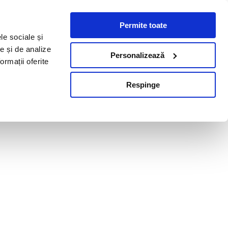
Permite toate
le sociale și
te și de analize
Personalizează
ormații oferite
Respinge