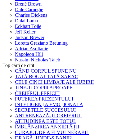
Brené Brown
Dale Carnegie
Charles Dickens
Dalai Lama
Eckhart Tolle
Jeff Keller
Judson Brewer
Loretta Graziano Breuning
Adrian Asoltanie
Napoleon Hill
Nassim Nicholas Taleb
Top cărți de citit
CÂND CORPUL SPUNE NU
TATĂ BOGAT TATĂ SARAC
CELE CINCI LIMBAJE ALE IUBIRII
ȚINE-ȚI COPIII APROAPE
CREIERUL FERICIT
PUTEREA PREZENTULUI
INTELIGENȚA EMOȚIONALĂ
SECRETELE SUCCESULUI
ANTRENEAZĂ-ȚI CREIERUL
ATITUDINEA ESTE TOTUL
ÎMBLÂNZIREA ANXIETĂȚII
CURAJUL DE A FI VULNERABIL
DRAGĂ, UNDE-S BANII?