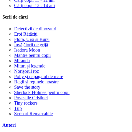
Cărți copii 11 - 12 ani
Cărți copii 12 - 14 ani
Serii de cărți
Detectivii de dinozauri
Eroi Rătăciți
Flora, Ursi și Bursi
Învățătorii de grijă
Isadora Moon
Mantre pentru copii
Miranda
Mituri și legende
Norișorul roz
Polly și papagalul de mare
Regii și reginele noastre
Save the story
Sherlock Holmes pentru copii
Poveștile Cristinei
Tiny rockers
Țup
Scrisori Remarcabile
Autori