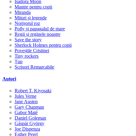
Isadora Moon
Mantre pentru copii
Miranda
Mituri și legende
Norișorul roz
Polly și papagalul de mare
Regii și reginele noastre
Save the story
Sherlock Holmes pentru copii
Poveștile Cristinei
Tiny rockers
Țup
Scrisori Remarcabile
Autori
Robert T. Kiyosaki
Jules Verne
Jane Austen
Gary Chapman
Gabor Maté
Daniel Goleman
Gáspár György
Joe Dispenza
Esther Perel