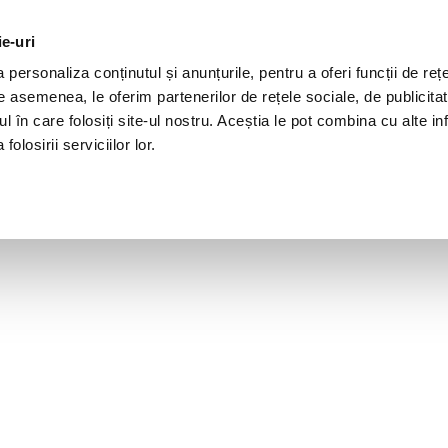
ie-uri
personaliza conținutul și anunțurile, pentru a oferi funcții de rețe
De asemenea, le oferim partenerilor de rețele sociale, de publicita
ul în care folosiți site-ul nostru. Aceștia le pot combina cu alte inf
olosirii serviciilor lor.