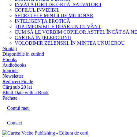
INVĂȚĂTORII DE GRIJĂ. SALVATORII
COPILUL INVIZIBIL
SECRETELE MINȚII DE MILIONAR
INTELIGENȚA EROTICĂ
ȚUP. IMPOSIBIL E DOAR UN CUVÂNT
CUM SĂ LE VORBIM COPIILOR ASTFEL ÎNCÂT SĂ N
CARTEA ÎNȚELEPCIUNII
VOLODIMIR ZELENSKI. ÎN MINTEA UNUI EROU
Noutăți
Disponibile în curând
Ebooks
Audiobooks
Imprints
Newsletter
Reduceri Finale
Cărți sub 20 lei
Blind Date with a Book
Pachete
Contul meu
Contact