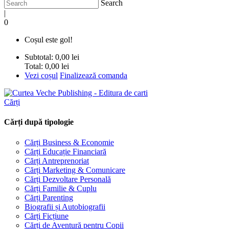
Search
|
0
Coșul este gol!
Subtotal:
0,00 lei
Total:
0,00 lei
Vezi coșul
Finalizează comanda
Cărți
Cărți după tipologie
Cărți Business & Economie
Cărți Educație Financiară
Cărți Antreprenoriat
Cărți Marketing & Comunicare
Cărți Dezvoltare Personală
Cărți Familie & Cuplu
Cărți Parenting
Biografii și Autobiografii
Cărți Ficțiune
Cărți de Aventură pentru Copii