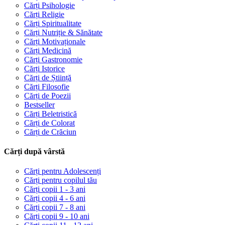
Cărți Psihologie
Cărți Religie
Cărți Spiritualitate
Cărți Nutriție & Sănătate
Cărți Motivaționale
Cărți Medicină
Cărți Gastronomie
Cărți Istorice
Cărți de Știință
Cărți Filosofie
Cărți de Poezii
Bestseller
Cărți Beletristică
Cărți de Colorat
Cărți de Crăciun
Cărți după vârstă
Cărți pentru Adolescenți
Cărți pentru copilul tău
Cărți copii 1 - 3 ani
Cărți copii 4 - 6 ani
Cărți copii 7 - 8 ani
Cărți copii 9 - 10 ani