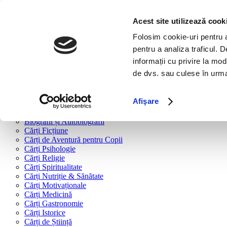
Bine ai venit!
Cărți
Acest site utilizează cook
Folosim cookie-uri pentru a 
Cărți după tipologie
pentru a analiza traficul. 
Cărți Business & Economie
informații cu privire la mod
Cărți Educație Financiară
de dvs. sau culese în urma f
Cărți Antreprenoriat
Cărți Marketing & Comunicare
Cărți Dezvoltare Personală
Afişare
Cărți Familie & Cuplu
Cărți Parenting
Biografii și Autobiografii
Cărți Ficțiune
Cărți de Aventură pentru Copii
Cărți Psihologie
Cărți Religie
Cărți Spiritualitate
Cărți Nutriție & Sănătate
Cărți Motivaționale
Cărți Medicină
Cărți Gastronomie
Cărți Istorice
Cărți de Știință