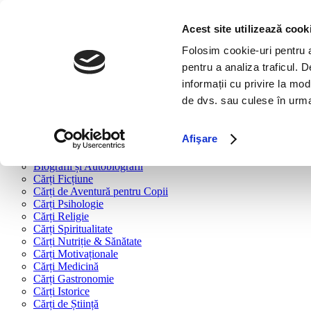
Bine ai venit!
Cărți
Acest site utilizează cook
Folosim cookie-uri pentru a 
Cărți după tipologie
pentru a analiza traficul. 
Cărți Business & Economie
informații cu privire la mod
Cărți Educație Financiară
de dvs. sau culese în urma f
Cărți Antreprenoriat
Cărți Marketing & Comunicare
Cărți Dezvoltare Personală
Afişare
Cărți Familie & Cuplu
Cărți Parenting
Biografii și Autobiografii
Cărți Ficțiune
Cărți de Aventură pentru Copii
Cărți Psihologie
Cărți Religie
Cărți Spiritualitate
Cărți Nutriție & Sănătate
Cărți Motivaționale
Cărți Medicină
Cărți Gastronomie
Cărți Istorice
Cărți de Știință