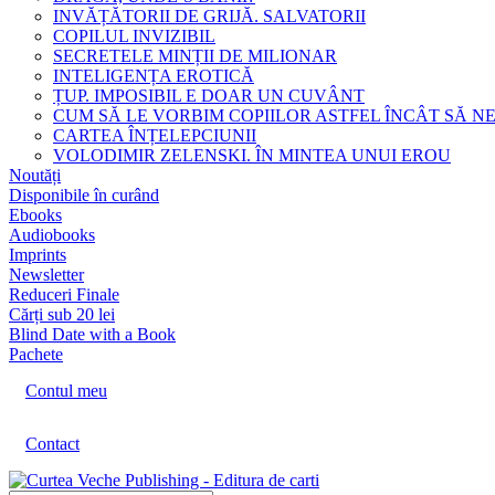
INVĂȚĂTORII DE GRIJĂ. SALVATORII
COPILUL INVIZIBIL
SECRETELE MINȚII DE MILIONAR
INTELIGENȚA EROTICĂ
ȚUP. IMPOSIBIL E DOAR UN CUVÂNT
CUM SĂ LE VORBIM COPIILOR ASTFEL ÎNCÂT SĂ N
CARTEA ÎNȚELEPCIUNII
VOLODIMIR ZELENSKI. ÎN MINTEA UNUI EROU
Noutăți
Disponibile în curând
Ebooks
Audiobooks
Imprints
Newsletter
Reduceri Finale
Cărți sub 20 lei
Blind Date with a Book
Pachete
Contul meu
Contact