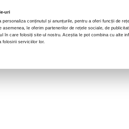
ie-uri
personaliza conținutul și anunțurile, pentru a oferi funcții de rețe
De asemenea, le oferim partenerilor de rețele sociale, de publicita
ul în care folosiți site-ul nostru. Aceștia le pot combina cu alte inf
olosirii serviciilor lor.