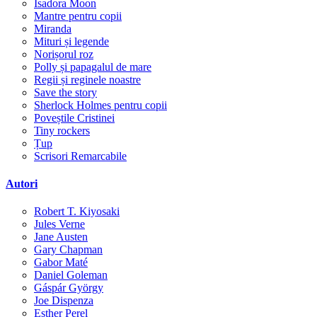
Isadora Moon
Mantre pentru copii
Miranda
Mituri și legende
Norișorul roz
Polly și papagalul de mare
Regii și reginele noastre
Save the story
Sherlock Holmes pentru copii
Poveștile Cristinei
Tiny rockers
Țup
Scrisori Remarcabile
Autori
Robert T. Kiyosaki
Jules Verne
Jane Austen
Gary Chapman
Gabor Maté
Daniel Goleman
Gáspár György
Joe Dispenza
Esther Perel