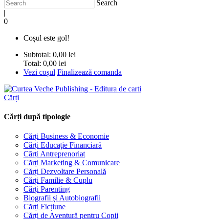
Search
|
0
Coșul este gol!
Subtotal:
0,00 lei
Total:
0,00 lei
Vezi coșul
Finalizează comanda
Cărți
Cărți după tipologie
Cărți Business & Economie
Cărți Educație Financiară
Cărți Antreprenoriat
Cărți Marketing & Comunicare
Cărți Dezvoltare Personală
Cărți Familie & Cuplu
Cărți Parenting
Biografii și Autobiografii
Cărți Ficțiune
Cărți de Aventură pentru Copii