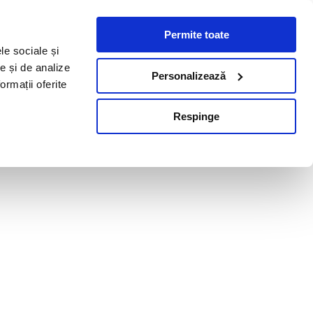
Permite toate
le sociale și
te și de analize
Personalizează
ormații oferite
Respinge