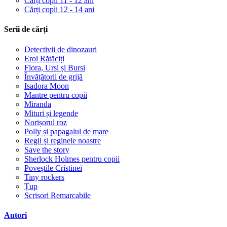
Cărți copii 11 - 12 ani
Cărți copii 12 - 14 ani
Serii de cărți
Detectivii de dinozauri
Eroi Rătăciți
Flora, Ursi și Bursi
Învățătorii de grijă
Isadora Moon
Mantre pentru copii
Miranda
Mituri și legende
Norișorul roz
Polly și papagalul de mare
Regii și reginele noastre
Save the story
Sherlock Holmes pentru copii
Poveștile Cristinei
Tiny rockers
Țup
Scrisori Remarcabile
Autori