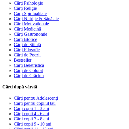
Cărți Psihologie
Cărți Religie
Cărți Spiritualitate
Cărți Nutriție & Sănătate
Cărți Motivaționale
Cărți Medicină
Cărți Gastronomie
Cărți Istorice
Cărți de Știință
Cărți Filosofie
Cărți de Poezii
Bestseller
Cărți Beletristică
Cărți de Colorat
Cărți de Crăciun
Cărți după vârstă
Cărți pentru Adolescenți
Cărți pentru copilul tău
Cărți copii 1 - 3 ani
Cărți copii 4 - 6 ani
Cărți copii 7 - 8 ani
Cărți copii 9 - 10 ani