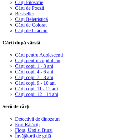
Cărți Filosofie
Cărți de Poezii
Bestseller
Cărți Beletristică
Cărți de Colorat
Cărți de Crăciun
Cărți după vârstă
Cărți pentru Adolescenți
Cărți pentru copilul tău
Cărți copii 1 - 3 ani
Cărți copii 4 - 6 ani
Cărți copii 7 - 8 ani
Cărți copii 9 - 10 ani
Cărți copii 11 - 12 ani
Cărți copii 12 - 14 ani
Serii de cărți
Detectivii de dinozauri
Eroi Rătăciți
Flora, Ursi și Bursi
Învățătorii de grijă