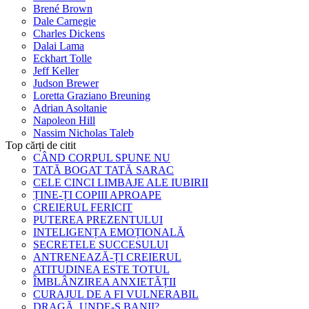
Brené Brown
Dale Carnegie
Charles Dickens
Dalai Lama
Eckhart Tolle
Jeff Keller
Judson Brewer
Loretta Graziano Breuning
Adrian Asoltanie
Napoleon Hill
Nassim Nicholas Taleb
Top cărți de citit
CÂND CORPUL SPUNE NU
TATĂ BOGAT TATĂ SARAC
CELE CINCI LIMBAJE ALE IUBIRII
ȚINE-ȚI COPIII APROAPE
CREIERUL FERICIT
PUTEREA PREZENTULUI
INTELIGENȚA EMOȚIONALĂ
SECRETELE SUCCESULUI
ANTRENEAZĂ-ȚI CREIERUL
ATITUDINEA ESTE TOTUL
ÎMBLÂNZIREA ANXIETĂȚII
CURAJUL DE A FI VULNERABIL
DRAGĂ, UNDE-S BANII?