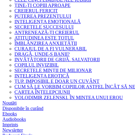
ȚINE-ȚI COPIII APROAPE
CREIERUL FERICIT
PUTEREA PREZENTULUI
INTELIGENȚA EMOȚIONALĂ
SECRETELE SUCCESULUI
ANTRENEAZĂ-ȚI CREIERUL
ATITUDINEA ESTE TOTUL
ÎMBLÂNZIREA ANXIETĂȚII
CURAJUL DE A FI VULNERABIL
DRAGĂ, UNDE-S BANII?
INVĂȚĂTORII DE GRIJĂ. SALVATORII
COPILUL INVIZIBIL
SECRETELE MINȚII DE MILIONAR
INTELIGENȚA EROTICĂ
ȚUP. IMPOSIBIL E DOAR UN CUVÂNT
CUM SĂ LE VORBIM COPIILOR ASTFEL ÎNCÂT SĂ N
CARTEA ÎNȚELEPCIUNII
VOLODIMIR ZELENSKI. ÎN MINTEA UNUI EROU
Noutăți
Disponibile în curând
Ebooks
Audiobooks
Imprints
Newsletter