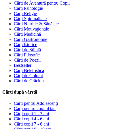
Cărți de Aventură pentru Copii
Cărți Psihologie
Cărți Religie
Cărți Spiritualitate
Cărți Nutriție & Sănătate
Cărți Motivaționale
Cărți Medicină
Cărți Gastronomie
Cărți Istorice
Cărți de Știință
Cărți Filosofie
Cărți de Poezii
Bestseller
Cărți Beletristică
Cărți de Colorat
Cărți de Crăciun
Cărți după vârstă
Cărți pentru Adolescenți
Cărți pentru copilul tău
Cărți copii 1 - 3 ani
Cărți copii 4 - 6 ani
Cărți copii 7 - 8 ani