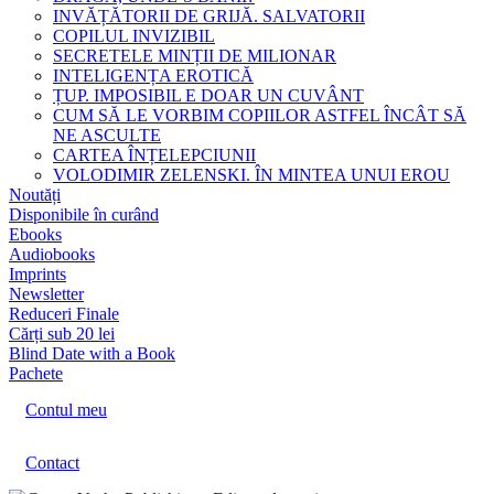
INVĂȚĂTORII DE GRIJĂ. SALVATORII
COPILUL INVIZIBIL
SECRETELE MINȚII DE MILIONAR
INTELIGENȚA EROTICĂ
ȚUP. IMPOSIBIL E DOAR UN CUVÂNT
CUM SĂ LE VORBIM COPIILOR ASTFEL ÎNCÂT SĂ
NE ASCULTE
CARTEA ÎNȚELEPCIUNII
VOLODIMIR ZELENSKI. ÎN MINTEA UNUI EROU
Noutăți
Disponibile în curând
Ebooks
Audiobooks
Imprints
Newsletter
Reduceri Finale
Cărți sub 20 lei
Blind Date with a Book
Pachete
Contul meu
Contact