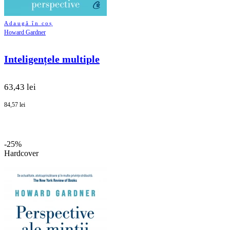
Adaugă în coș
Howard Gardner
Inteligențele multiple
63,43 lei
84,57 lei
-25%
Hardcover