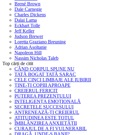
Brené Brown
Dale Carnegie
Charles Dickens
Dalai Lama
Eckhart Tolle
Jeff Keller
Judson Brewer
Loretta Graziano Breuning
Adrian Asoltanie
Napoleon Hill
Nassim Nicholas Taleb
Top cărți de citit
CÂND CORPUL SPUNE NU
TATĂ BOGAT TATĂ SARAC
CELE CINCI LIMBAJE ALE IUBIRII
ȚINE-ȚI COPIII APROAPE
CREIERUL FERICIT
PUTEREA PREZENTULUI
INTELIGENȚA EMOȚIONALĂ
SECRETELE SUCCESULUI
ANTRENEAZĂ-ȚI CREIERUL
ATITUDINEA ESTE TOTUL
ÎMBLÂNZIREA ANXIETĂȚII
CURAJUL DE A FI VULNERABIL
DRAGĂ, UNDE-S BANII?