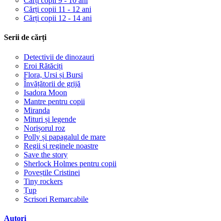
Cărți copii 9 - 10 ani
Cărți copii 11 - 12 ani
Cărți copii 12 - 14 ani
Serii de cărți
Detectivii de dinozauri
Eroi Rătăciți
Flora, Ursi și Bursi
Învățătorii de grijă
Isadora Moon
Mantre pentru copii
Miranda
Mituri și legende
Norișorul roz
Polly și papagalul de mare
Regii și reginele noastre
Save the story
Sherlock Holmes pentru copii
Poveștile Cristinei
Tiny rockers
Țup
Scrisori Remarcabile
Autori