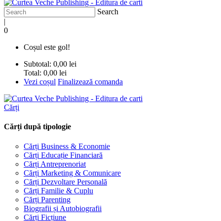
Search
|
0
Coșul este gol!
Subtotal:
0,00 lei
Total:
0,00 lei
Vezi coșul
Finalizează comanda
Cărți
Cărți după tipologie
Cărți Business & Economie
Cărți Educație Financiară
Cărți Antreprenoriat
Cărți Marketing & Comunicare
Cărți Dezvoltare Personală
Cărți Familie & Cuplu
Cărți Parenting
Biografii și Autobiografii
Cărți Ficțiune