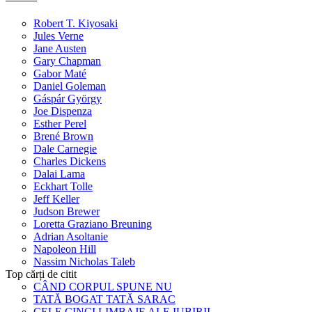
Robert T. Kiyosaki
Jules Verne
Jane Austen
Gary Chapman
Gabor Maté
Daniel Goleman
Gáspár György
Joe Dispenza
Esther Perel
Brené Brown
Dale Carnegie
Charles Dickens
Dalai Lama
Eckhart Tolle
Jeff Keller
Judson Brewer
Loretta Graziano Breuning
Adrian Asoltanie
Napoleon Hill
Nassim Nicholas Taleb
Top cărți de citit
CÂND CORPUL SPUNE NU
TATĂ BOGAT TATĂ SARAC
CELE CINCI LIMBAJE ALE IUBIRII