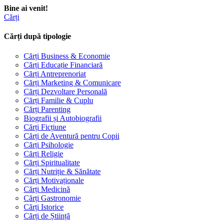
Bine ai venit!
Cărți
Cărți după tipologie
Cărți Business & Economie
Cărți Educație Financiară
Cărți Antreprenoriat
Cărți Marketing & Comunicare
Cărți Dezvoltare Personală
Cărți Familie & Cuplu
Cărți Parenting
Biografii și Autobiografii
Cărți Ficțiune
Cărți de Aventură pentru Copii
Cărți Psihologie
Cărți Religie
Cărți Spiritualitate
Cărți Nutriție & Sănătate
Cărți Motivaționale
Cărți Medicină
Cărți Gastronomie
Cărți Istorice
Cărți de Știință