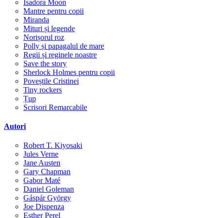
Isadora Moon
Mantre pentru copii
Miranda
Mituri și legende
Norișorul roz
Polly și papagalul de mare
Regii și reginele noastre
Save the story
Sherlock Holmes pentru copii
Poveștile Cristinei
Tiny rockers
Țup
Scrisori Remarcabile
Autori
Robert T. Kiyosaki
Jules Verne
Jane Austen
Gary Chapman
Gabor Maté
Daniel Goleman
Gáspár György
Joe Dispenza
Esther Perel