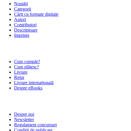
Noutăți
Categorii
Cărți cu formate digitale
Autori
Contributori
Descriptoare
Imprints
ÎNTREBĂRI FRECVENTE
Cum cumpăr?
Cum plătesc?
Livrare
Retur
Livrare internațională
Despre eBooks
DESPRE NOI
Despre noi
Newsletter
Regulament concursuri
Condiții de publicare