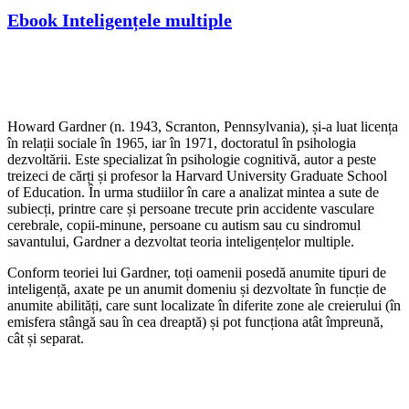
Ebook Inteligențele multiple
Howard Gardner (n. 1943, Scranton, Pennsylvania), și-a luat licența
în relații sociale în 1965, iar în 1971, doctoratul în psihologia
dezvoltării. Este specializat în psihologie cognitivă, autor a peste
treizeci de cărți și profesor la Harvard University Graduate School
of Education. În urma studiilor în care a analizat mintea a sute de
subiecți, printre care și persoane trecute prin accidente vasculare
cerebrale, copii-minune, persoane cu autism sau cu sindromul
savantului, Gardner a dezvoltat teoria inteligențelor multiple.
Conform teoriei lui Gardner, toți oamenii posedă anumite tipuri de
inteligență, axate pe un anumit domeniu și dezvoltate în funcție de
anumite abilități, care sunt localizate în diferite zone ale creierului (în
emisfera stângă sau în cea dreaptă) și pot funcționa atât împreună,
cât și separat.
SHOP