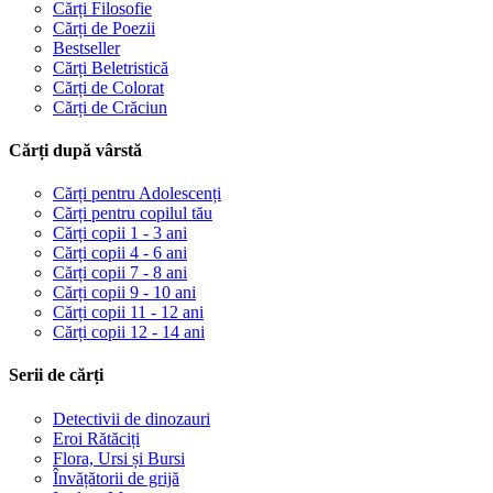
Cărți Filosofie
Cărți de Poezii
Bestseller
Cărți Beletristică
Cărți de Colorat
Cărți de Crăciun
Cărți după vârstă
Cărți pentru Adolescenți
Cărți pentru copilul tău
Cărți copii 1 - 3 ani
Cărți copii 4 - 6 ani
Cărți copii 7 - 8 ani
Cărți copii 9 - 10 ani
Cărți copii 11 - 12 ani
Cărți copii 12 - 14 ani
Serii de cărți
Detectivii de dinozauri
Eroi Rătăciți
Flora, Ursi și Bursi
Învățătorii de grijă