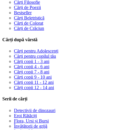
Cărți Filosofie
Cărți de Poezii
Bestseller
Cărți Beletristică
Cărți de Colorat
Cărți de Crăciun
Cărți după vârstă
Cărți pentru Adolescenți
Cărți pentru copilul tău
Cărți copii 1 - 3 ani
Cărți copii 4 - 6 ani
Cărți copii 7 - 8 ani
Cărți copii 9 - 10 ani
Cărți copii 11 - 12 ani
Cărți copii 12 - 14 ani
Serii de cărți
Detectivii de dinozauri
Eroi Rătăciți
Flora, Ursi și Bursi
Învățătorii de grijă