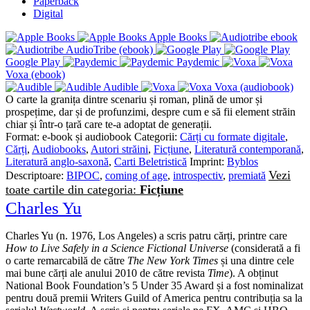
Paperback
Digital
Apple Books
AudioTribe (ebook)
Google Play
Paydemic
Voxa (ebook)
Audible
Voxa (audiobook)
O carte la granița dintre scenariu și roman, plină de umor și
prospețime, dar și de profunzimi, despre cum e să fii element străin
chiar și într-o țară care te-a adoptat de generații.
Format:
e-book și audiobook
Categorii:
Cărți cu formate digitale
,
Cărți
,
Audiobooks
,
Autori străini
,
Ficțiune
,
Literatură contemporană
,
Literatură anglo-saxonă
,
Carti Beletristică
Imprint:
Byblos
Vezi
Descriptoare:
BIPOC
,
coming of age
,
introspectiv
,
premiată
toate cartile din categoria:
Ficțiune
Charles Yu
Charles Yu (n. 1976, Los Angeles) a scris patru cărți, printre care
How to Live Safely in a Science Fictional Universe
(considerată a fi
o carte remarcabilă de către
The New York Times
și una dintre cele
mai bune cărți ale anului 2010 de către revista
Time
). A obținut
National Book Foundation’s 5 Under 35 Award și a fost nominalizat
pentru două premii Writers Guild of America pentru contribuția sa la