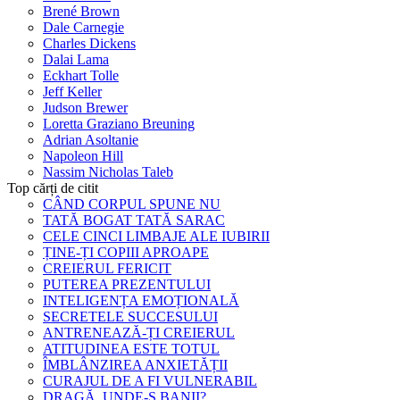
Brené Brown
Dale Carnegie
Charles Dickens
Dalai Lama
Eckhart Tolle
Jeff Keller
Judson Brewer
Loretta Graziano Breuning
Adrian Asoltanie
Napoleon Hill
Nassim Nicholas Taleb
Top cărți de citit
CÂND CORPUL SPUNE NU
TATĂ BOGAT TATĂ SARAC
CELE CINCI LIMBAJE ALE IUBIRII
ȚINE-ȚI COPIII APROAPE
CREIERUL FERICIT
PUTEREA PREZENTULUI
INTELIGENȚA EMOȚIONALĂ
SECRETELE SUCCESULUI
ANTRENEAZĂ-ȚI CREIERUL
ATITUDINEA ESTE TOTUL
ÎMBLÂNZIREA ANXIETĂȚII
CURAJUL DE A FI VULNERABIL
DRAGĂ, UNDE-S BANII?