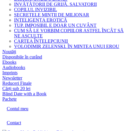
INVĂȚĂTORII DE GRIJĂ. SALVATORII
COPILUL INVIZIBIL
SECRETELE MINȚII DE MILIONAR
INTELIGENȚA EROTICĂ
ȚUP. IMPOSIBIL E DOAR UN CUVÂNT
CUM SĂ LE VORBIM COPIILOR ASTFEL ÎNCÂT SĂ
NE ASCULTE
CARTEA ÎNȚELEPCIUNII
VOLODIMIR ZELENSKI. ÎN MINTEA UNUI EROU
Noutăți
Disponibile în curând
Ebooks
Audiobooks
Imprints
Newsletter
Reduceri Finale
Cărți sub 20 lei
Blind Date with a Book
Pachete
Contul meu
Contact