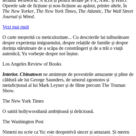
serialul
Westworld
. A scris și pentru seriale pe FX, AMC și HBO.
Operele sale de ficțiune și non-ficțiune au apărut, printre altele, în
The New Yorker
,
The New York Times
,
The Atlantic
,
The Wall Street
Journal
și
Wired
.
Vezi mai mult
O carte meșterită cu meticulozitate... Cu descrierile lui tulburătoare
despre experiența imigrantului, despre relațiile de familie și despre
dorința stăruitoare de a scăpa de constrângeri și de a trăi o viață
autentică, Yu vorbește despre noi înșine.
Los Angeles Review of Books
Interior. Chinatown
ne amintește de povestirile amuzante și pline de
căldură ale lui George Saunders, de umorul zgomotos și
metaficțional al lui Mark Leyner și de filme precum The Truman
Show.
The New York Times
O satiră hollywoodiană ambițioasă și delicioasă.
The Washington Post
Nimeni nu scrie ca Yu: este deopotrivă sincer și amuzant. Și mereu