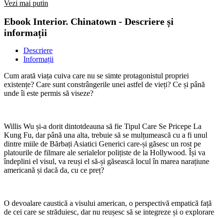
Vezi mai putin
Ebook Interior. Chinatown - Descriere și
informații
Descriere
Informații
Cum arată viața cuiva care nu se simte protagonistul propriei
existențe? Care sunt constrângerile unei astfel de vieți? Ce și până
unde îi este permis să viseze?
Willis Wu și-a dorit dintotdeauna să fie Tipul Care Se Pricepe La
Kung Fu, dar până una alta, trebuie să se mulțumească cu a fi unul
dintre miile de Bărbați Asiatici Generici care-și găsesc un rost pe
platourile de filmare ale serialelor polițiste de la Hollywood. Își va
îndeplini el visul, va reuși el să-și găsească locul în marea narațiune
americană și dacă da, cu ce preț?
O devoalare caustică a visului american, o perspectivă empatică față
de cei care se străduiesc, dar nu reușesc să se integreze și o explorare