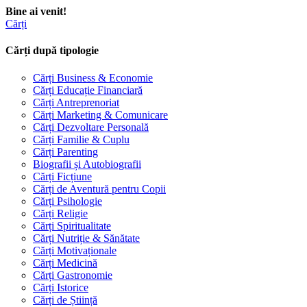
Bine ai venit!
Cărți
Cărți după tipologie
Cărți Business & Economie
Cărți Educație Financiară
Cărți Antreprenoriat
Cărți Marketing & Comunicare
Cărți Dezvoltare Personală
Cărți Familie & Cuplu
Cărți Parenting
Biografii și Autobiografii
Cărți Ficțiune
Cărți de Aventură pentru Copii
Cărți Psihologie
Cărți Religie
Cărți Spiritualitate
Cărți Nutriție & Sănătate
Cărți Motivaționale
Cărți Medicină
Cărți Gastronomie
Cărți Istorice
Cărți de Știință