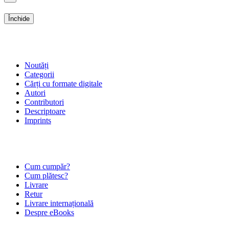
Închide
SHOP
Noutăți
Categorii
Cărți cu formate digitale
Autori
Contributori
Descriptoare
Imprints
ÎNTREBĂRI FRECVENTE
Cum cumpăr?
Cum plătesc?
Livrare
Retur
Livrare internațională
Despre eBooks