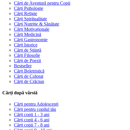
Cărți de Aventură pentru Copii
Cărți Psihologie
Cărți Religie
Cărți Spiritualitate
Cărți Nutriție & Sănătate
Cărți Motivaționale
Cărți Medicină
Cărți Gastronomie
Cărți Istorice
Cărți de Știință
Cărți Filosofie
Cărți de Poezii
Bestseller
Cărți Beletristică
Cărți de Colorat
Cărți de Crăciun
Cărți după vârstă
Cărți pentru Adolescenți
Cărți pentru copilul tău
Cărți copii 1 - 3 ani
Cărți copii 4 - 6 ani
Cărți copii 7 - 8 ani