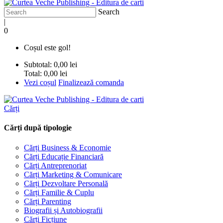
Search
|
0
Coșul este gol!
Subtotal:
0,00 lei
Total:
0,00 lei
Vezi coșul
Finalizează comanda
Cărți
Cărți după tipologie
Cărți Business & Economie
Cărți Educație Financiară
Cărți Antreprenoriat
Cărți Marketing & Comunicare
Cărți Dezvoltare Personală
Cărți Familie & Cuplu
Cărți Parenting
Biografii și Autobiografii
Cărți Ficțiune