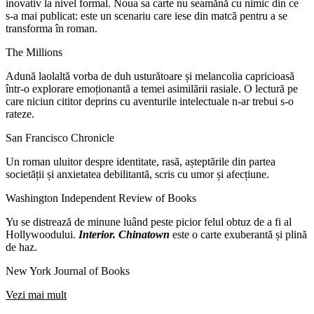
inovativ la nivel formal. Noua sa carte nu seamănă cu nimic din ce
s-a mai publicat: este un scenariu care iese din matcă pentru a se
transforma în roman.
The Millions
Adună laolaltă vorba de duh usturătoare și melancolia capricioasă
într-o explorare emoționantă a temei asimilării rasiale. O lectură pe
care niciun cititor deprins cu aventurile intelectuale n-ar trebui s-o
rateze.
San Francisco Chronicle
Un roman uluitor despre identitate, rasă, așteptările din partea
societății și anxietatea debilitantă, scris cu umor și afecțiune.
Washington Independent Review of Books
Yu se distrează de minune luând peste picior felul obtuz de a fi al
Hollywoodului.
Interior. Chinatown
este o carte exuberantă și plină
de haz.
New York Journal of Books
Vezi mai mult