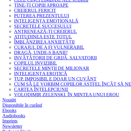
ȚINE-ȚI COPIII APROAPE
CREIERUL FERICIT
PUTEREA PREZENTULUI
INTELIGENȚA EMOȚIONALĂ
SECRETELE SUCCESULUI
ANTRENEAZĂ-ȚI CREIERUL
ATITUDINEA ESTE TOTUL
ÎMBLÂNZIREA ANXIETĂȚII
CURAJUL DE A FI VULNERABIL
DRAGĂ, UNDE-S BANII?
INVĂȚĂTORII DE GRIJĂ. SALVATORII
COPILUL INVIZIBIL
SECRETELE MINȚII DE MILIONAR
INTELIGENȚA EROTICĂ
ȚUP. IMPOSIBIL E DOAR UN CUVÂNT
CUM SĂ LE VORBIM COPIILOR ASTFEL ÎNCÂT SĂ N
CARTEA ÎNȚELEPCIUNII
VOLODIMIR ZELENSKI. ÎN MINTEA UNUI EROU
Noutăți
Disponibile în curând
Ebooks
Audiobooks
Imprints
Newsletter