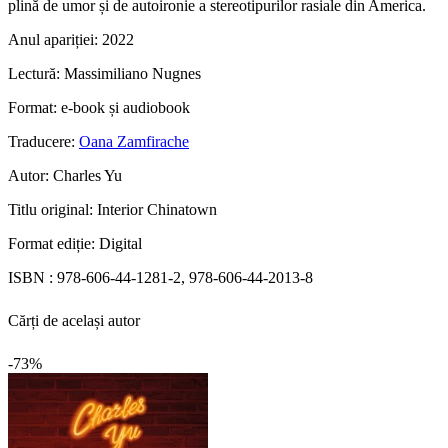
plină de umor și de autoironie a stereotipurilor rasiale din America.
Anul apariției:
2022
Lectură:
Massimiliano Nugnes
Format:
e-book și audiobook
Traducere:
Oana Zamfirache
Autor:
Charles Yu
Titlu original:
Interior Chinatown
Format ediție:
Digital
ISBN :
978-606-44-1281-2, 978-606-44-2013-8
Cărți de același autor
-73%