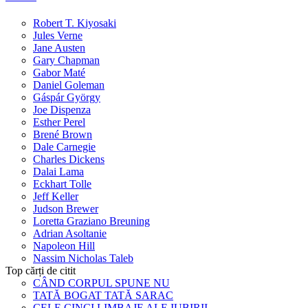
Robert T. Kiyosaki
Jules Verne
Jane Austen
Gary Chapman
Gabor Maté
Daniel Goleman
Gáspár György
Joe Dispenza
Esther Perel
Brené Brown
Dale Carnegie
Charles Dickens
Dalai Lama
Eckhart Tolle
Jeff Keller
Judson Brewer
Loretta Graziano Breuning
Adrian Asoltanie
Napoleon Hill
Nassim Nicholas Taleb
Top cărți de citit
CÂND CORPUL SPUNE NU
TATĂ BOGAT TATĂ SARAC
CELE CINCI LIMBAJE ALE IUBIRII