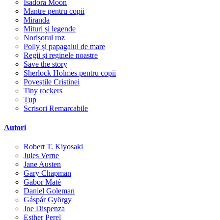
Isadora Moon
Mantre pentru copii
Miranda
Mituri și legende
Norișorul roz
Polly și papagalul de mare
Regii și reginele noastre
Save the story
Sherlock Holmes pentru copii
Poveștile Cristinei
Tiny rockers
Țup
Scrisori Remarcabile
Autori
Robert T. Kiyosaki
Jules Verne
Jane Austen
Gary Chapman
Gabor Maté
Daniel Goleman
Gáspár György
Joe Dispenza
Esther Perel