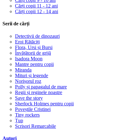
Cărți copii 9 - 10 ani
Cărți copii 11 - 12 ani
Cărți copii 12 - 14 ani
Serii de cărți
Detectivii de dinozauri
Eroi Rătăciți
Flora, Ursi și Bursi
Învățătorii de grijă
Isadora Moon
Mantre pentru copii
Miranda
Mituri și legende
Norișorul roz
Polly și papagalul de mare
Regii și reginele noastre
Save the story
Sherlock Holmes pentru copii
Poveștile Cristinei
Tiny rockers
Țup
Scrisori Remarcabile
Autori