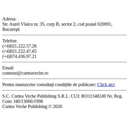
CONTACT
Adresa:
Str. Aurel Vlaicu nr. 35, corp B, sector 2, cod poștal 020091,
Bucureşti
Telefon:
(+4)021.222.57.26
(+4)021.222.47.65
(+4)074.436.97.21
Email:
comenzi@curteaveche.ro
Pentru manuscrise consultați condițiile de publicare:
Click aici
S.C. Curtea Veche Publishing S.R.L. CUI: RO11348249 Nr. Reg.
Com: J40/13066/1998
Curtea Veche Publishing © 2026