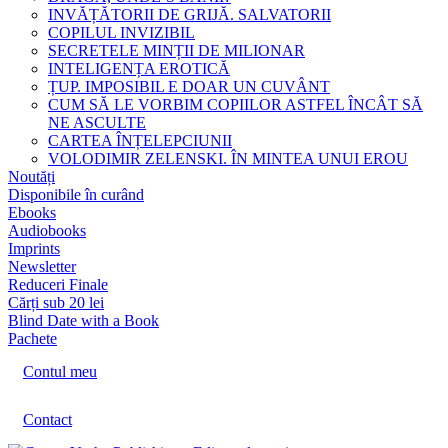
INVĂȚĂTORII DE GRIJĂ. SALVATORII
COPILUL INVIZIBIL
SECRETELE MINȚII DE MILIONAR
INTELIGENȚA EROTICĂ
ȚUP. IMPOSIBIL E DOAR UN CUVÂNT
CUM SĂ LE VORBIM COPIILOR ASTFEL ÎNCÂT SĂ
NE ASCULTE
CARTEA ÎNȚELEPCIUNII
VOLODIMIR ZELENSKI. ÎN MINTEA UNUI EROU
Noutăți
Disponibile în curând
Ebooks
Audiobooks
Imprints
Newsletter
Reduceri Finale
Cărți sub 20 lei
Blind Date with a Book
Pachete
Contul meu
Contact