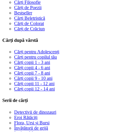
Cărți Filosofie
Cărți de Poezii
Bestseller
Cărți Beletristică
Cărți de Colorat
Cărți de Crăciun
Cărți după vârstă
Cărți pentru Adolescenți
Cărți pentru copilul tău
Cărți copii 1 - 3 ani
Cărți copii 4 - 6 ani
Cărți copii 7 - 8 ani
Cărți copii 9 - 10 ani
Cărți copii 11 - 12 ani
Cărți copii 12 - 14 ani
Serii de cărți
Detectivii de dinozauri
Eroi Rătăciți
Flora, Ursi și Bursi
Învățătorii de grijă