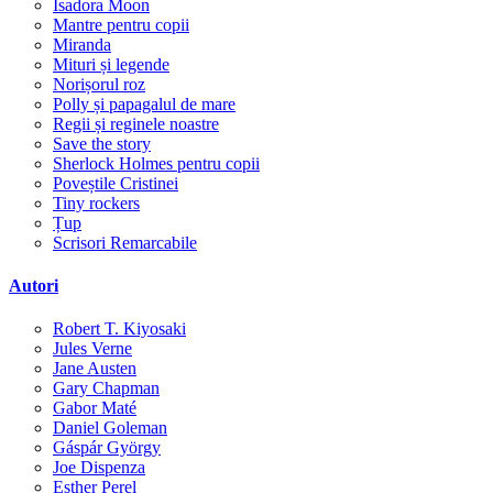
Isadora Moon
Mantre pentru copii
Miranda
Mituri și legende
Norișorul roz
Polly și papagalul de mare
Regii și reginele noastre
Save the story
Sherlock Holmes pentru copii
Poveștile Cristinei
Tiny rockers
Țup
Scrisori Remarcabile
Autori
Robert T. Kiyosaki
Jules Verne
Jane Austen
Gary Chapman
Gabor Maté
Daniel Goleman
Gáspár György
Joe Dispenza
Esther Perel