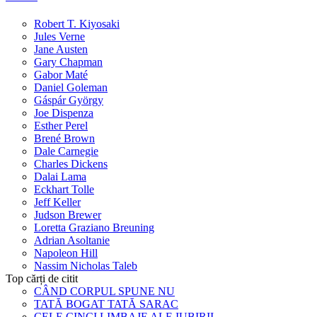
Robert T. Kiyosaki
Jules Verne
Jane Austen
Gary Chapman
Gabor Maté
Daniel Goleman
Gáspár György
Joe Dispenza
Esther Perel
Brené Brown
Dale Carnegie
Charles Dickens
Dalai Lama
Eckhart Tolle
Jeff Keller
Judson Brewer
Loretta Graziano Breuning
Adrian Asoltanie
Napoleon Hill
Nassim Nicholas Taleb
Top cărți de citit
CÂND CORPUL SPUNE NU
TATĂ BOGAT TATĂ SARAC
CELE CINCI LIMBAJE ALE IUBIRII