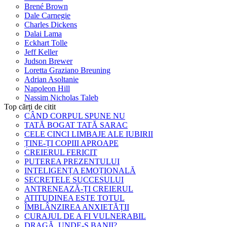
Brené Brown
Dale Carnegie
Charles Dickens
Dalai Lama
Eckhart Tolle
Jeff Keller
Judson Brewer
Loretta Graziano Breuning
Adrian Asoltanie
Napoleon Hill
Nassim Nicholas Taleb
Top cărți de citit
CÂND CORPUL SPUNE NU
TATĂ BOGAT TATĂ SARAC
CELE CINCI LIMBAJE ALE IUBIRII
ȚINE-ȚI COPIII APROAPE
CREIERUL FERICIT
PUTEREA PREZENTULUI
INTELIGENȚA EMOȚIONALĂ
SECRETELE SUCCESULUI
ANTRENEAZĂ-ȚI CREIERUL
ATITUDINEA ESTE TOTUL
ÎMBLÂNZIREA ANXIETĂȚII
CURAJUL DE A FI VULNERABIL
DRAGĂ, UNDE-S BANII?