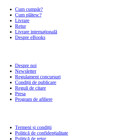
Cum cumpăr?
Cum plătesc?
Livrare
Retur
Livrare internațională
Despre eBooks
DESPRE NOI
Despre noi
Newsletter
Regulament concursuri
Condiții de publicare
Reguli de citare
Presa
Program de afiliere
POLITICI
Termeni și condiții
Politică de confidențialitate
Politică de retur