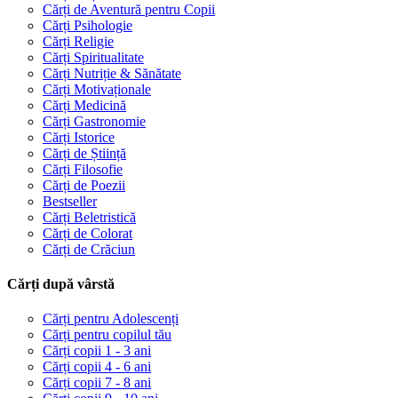
Cărți de Aventură pentru Copii
Cărți Psihologie
Cărți Religie
Cărți Spiritualitate
Cărți Nutriție & Sănătate
Cărți Motivaționale
Cărți Medicină
Cărți Gastronomie
Cărți Istorice
Cărți de Știință
Cărți Filosofie
Cărți de Poezii
Bestseller
Cărți Beletristică
Cărți de Colorat
Cărți de Crăciun
Cărți după vârstă
Cărți pentru Adolescenți
Cărți pentru copilul tău
Cărți copii 1 - 3 ani
Cărți copii 4 - 6 ani
Cărți copii 7 - 8 ani