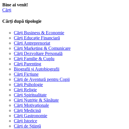
Bine ai venit!
Cărți
Cărți după tipologie
Cărți Business & Economie
Cărți Educație Financiară
Cărți Antreprenoriat
Cărți Marketing & Comunicare
Cărți Dezvoltare Personală
Cărți Familie & Cuplu
Cărți Parenting
Biografii și Autobiografii
Cărți Ficțiune
Cărți de Aventură pentru Copii
Cărți Psihologie
Cărți Religie
Cărți Spiritualitate
Cărți Nutriție & Sănătate
Cărți Motivaționale
Cărți Medicină
Cărți Gastronomie
Cărți Istorice
Cărți de Știință