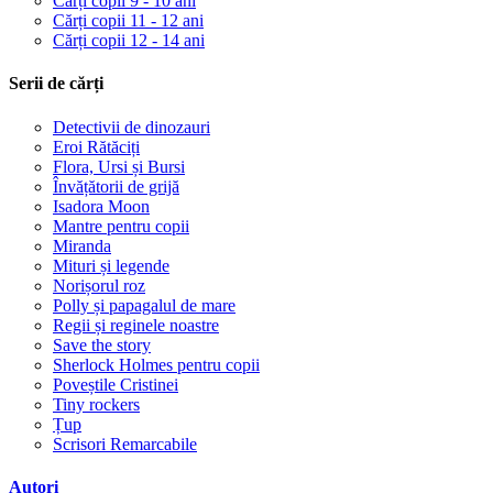
Cărți copii 9 - 10 ani
Cărți copii 11 - 12 ani
Cărți copii 12 - 14 ani
Serii de cărți
Detectivii de dinozauri
Eroi Rătăciți
Flora, Ursi și Bursi
Învățătorii de grijă
Isadora Moon
Mantre pentru copii
Miranda
Mituri și legende
Norișorul roz
Polly și papagalul de mare
Regii și reginele noastre
Save the story
Sherlock Holmes pentru copii
Poveștile Cristinei
Tiny rockers
Țup
Scrisori Remarcabile
Autori