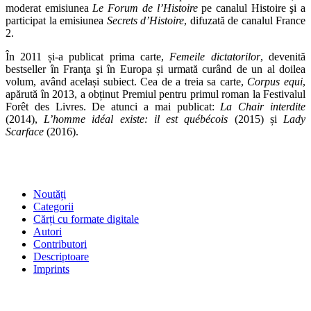
moderat emisiunea
Le Forum de l’Histoire
pe canalul Histoire şi a
participat la emisiunea
Secrets d’Histoire
, difuzată de canalul France
2.
În 2011 și-a publicat prima carte,
Femeile dictatorilor
, devenită
bestseller în Franţa şi în Europa și urmată curând de un al doilea
volum, având același subiect. Cea de a treia sa carte,
Corpus equi
,
apărută în 2013, a obținut Premiul pentru primul roman la Festivalul
Forêt des Livres. De atunci a mai publicat:
La Chair interdite
(2014),
L’homme idéal existe: il est québécois
(2015) și
Lady
Scarface
(2016).
SHOP
Noutăți
Categorii
Cărți cu formate digitale
Autori
Contributori
Descriptoare
Imprints
ÎNTREBĂRI FRECVENTE