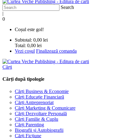
Search
|
0
Coșul este gol!
Subtotal:
0,00 lei
Total:
0,00 lei
Vezi coșul
Finalizează comanda
Cărți
Cărți după tipologie
Cărți Business & Economie
Cărți Educație Financiară
Cărți Antreprenoriat
Cărți Marketing & Comunicare
Cărți Dezvoltare Personală
Cărți Familie & Cuplu
Cărți Parenting
Biografii și Autobiografii
Cărți Ficțiune