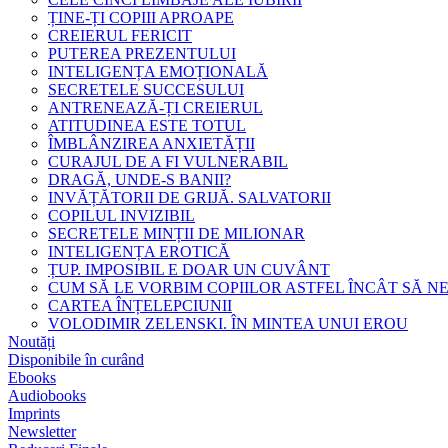
ȚINE-ȚI COPIII APROAPE
CREIERUL FERICIT
PUTEREA PREZENTULUI
INTELIGENȚA EMOȚIONALĂ
SECRETELE SUCCESULUI
ANTRENEAZĂ-ȚI CREIERUL
ATITUDINEA ESTE TOTUL
ÎMBLÂNZIREA ANXIETĂȚII
CURAJUL DE A FI VULNERABIL
DRAGĂ, UNDE-S BANII?
INVĂȚĂTORII DE GRIJĂ. SALVATORII
COPILUL INVIZIBIL
SECRETELE MINȚII DE MILIONAR
INTELIGENȚA EROTICĂ
ȚUP. IMPOSIBIL E DOAR UN CUVÂNT
CUM SĂ LE VORBIM COPIILOR ASTFEL ÎNCÂT SĂ N
CARTEA ÎNȚELEPCIUNII
VOLODIMIR ZELENSKI. ÎN MINTEA UNUI EROU
Noutăți
Disponibile în curând
Ebooks
Audiobooks
Imprints
Newsletter