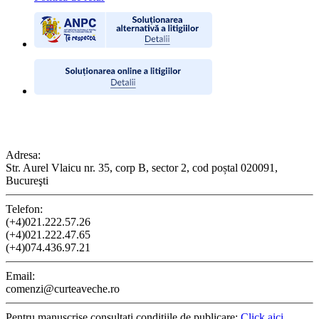
CONTACT
Adresa:
Str. Aurel Vlaicu nr. 35, corp B, sector 2, cod poștal 020091,
Bucureşti
Telefon:
(+4)021.222.57.26
(+4)021.222.47.65
(+4)074.436.97.21
Email:
comenzi@curteaveche.ro
Pentru manuscrise consultați condițiile de publicare:
Click aici