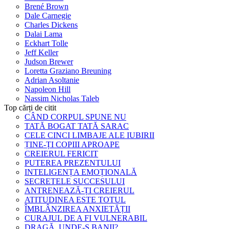
Brené Brown
Dale Carnegie
Charles Dickens
Dalai Lama
Eckhart Tolle
Jeff Keller
Judson Brewer
Loretta Graziano Breuning
Adrian Asoltanie
Napoleon Hill
Nassim Nicholas Taleb
Top cărți de citit
CÂND CORPUL SPUNE NU
TATĂ BOGAT TATĂ SARAC
CELE CINCI LIMBAJE ALE IUBIRII
ȚINE-ȚI COPIII APROAPE
CREIERUL FERICIT
PUTEREA PREZENTULUI
INTELIGENȚA EMOȚIONALĂ
SECRETELE SUCCESULUI
ANTRENEAZĂ-ȚI CREIERUL
ATITUDINEA ESTE TOTUL
ÎMBLÂNZIREA ANXIETĂȚII
CURAJUL DE A FI VULNERABIL
DRAGĂ, UNDE-S BANII?