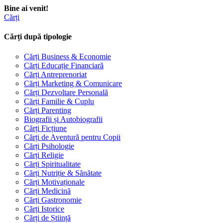
Bine ai venit!
Cărți
Cărți după tipologie
Cărți Business & Economie
Cărți Educație Financiară
Cărți Antreprenoriat
Cărți Marketing & Comunicare
Cărți Dezvoltare Personală
Cărți Familie & Cuplu
Cărți Parenting
Biografii și Autobiografii
Cărți Ficțiune
Cărți de Aventură pentru Copii
Cărți Psihologie
Cărți Religie
Cărți Spiritualitate
Cărți Nutriție & Sănătate
Cărți Motivaționale
Cărți Medicină
Cărți Gastronomie
Cărți Istorice
Cărți de Știință