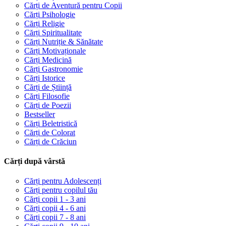
Cărți de Aventură pentru Copii
Cărți Psihologie
Cărți Religie
Cărți Spiritualitate
Cărți Nutriție & Sănătate
Cărți Motivaționale
Cărți Medicină
Cărți Gastronomie
Cărți Istorice
Cărți de Știință
Cărți Filosofie
Cărți de Poezii
Bestseller
Cărți Beletristică
Cărți de Colorat
Cărți de Crăciun
Cărți după vârstă
Cărți pentru Adolescenți
Cărți pentru copilul tău
Cărți copii 1 - 3 ani
Cărți copii 4 - 6 ani
Cărți copii 7 - 8 ani