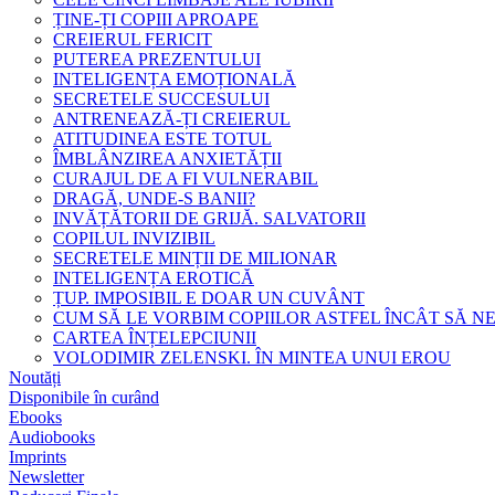
ȚINE-ȚI COPIII APROAPE
CREIERUL FERICIT
PUTEREA PREZENTULUI
INTELIGENȚA EMOȚIONALĂ
SECRETELE SUCCESULUI
ANTRENEAZĂ-ȚI CREIERUL
ATITUDINEA ESTE TOTUL
ÎMBLÂNZIREA ANXIETĂȚII
CURAJUL DE A FI VULNERABIL
DRAGĂ, UNDE-S BANII?
INVĂȚĂTORII DE GRIJĂ. SALVATORII
COPILUL INVIZIBIL
SECRETELE MINȚII DE MILIONAR
INTELIGENȚA EROTICĂ
ȚUP. IMPOSIBIL E DOAR UN CUVÂNT
CUM SĂ LE VORBIM COPIILOR ASTFEL ÎNCÂT SĂ N
CARTEA ÎNȚELEPCIUNII
VOLODIMIR ZELENSKI. ÎN MINTEA UNUI EROU
Noutăți
Disponibile în curând
Ebooks
Audiobooks
Imprints
Newsletter