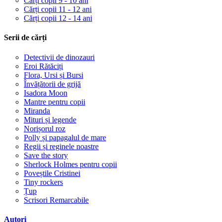
Cărți copii 9 - 10 ani
Cărți copii 11 - 12 ani
Cărți copii 12 - 14 ani
Serii de cărți
Detectivii de dinozauri
Eroi Rătăciți
Flora, Ursi și Bursi
Învățătorii de grijă
Isadora Moon
Mantre pentru copii
Miranda
Mituri și legende
Norișorul roz
Polly și papagalul de mare
Regii și reginele noastre
Save the story
Sherlock Holmes pentru copii
Poveștile Cristinei
Tiny rockers
Țup
Scrisori Remarcabile
Autori