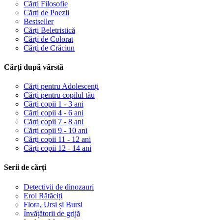
Cărți Filosofie
Cărți de Poezii
Bestseller
Cărți Beletristică
Cărți de Colorat
Cărți de Crăciun
Cărți după vârstă
Cărți pentru Adolescenți
Cărți pentru copilul tău
Cărți copii 1 - 3 ani
Cărți copii 4 - 6 ani
Cărți copii 7 - 8 ani
Cărți copii 9 - 10 ani
Cărți copii 11 - 12 ani
Cărți copii 12 - 14 ani
Serii de cărți
Detectivii de dinozauri
Eroi Rătăciți
Flora, Ursi și Bursi
Învățătorii de grijă