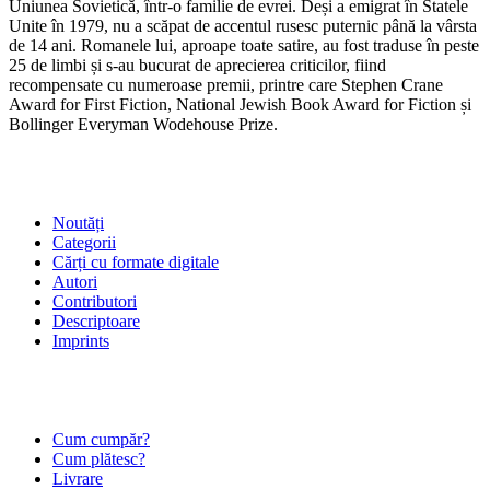
Uniunea Sovietică, într-o familie de evrei. Deși a emigrat în Statele
Unite în 1979, nu a scăpat de accentul rusesc puternic până la vârsta
de 14 ani. Romanele lui, aproape toate satire, au fost traduse în peste
25 de limbi și s-au bucurat de aprecierea criticilor, fiind
recompensate cu numeroase premii, printre care Stephen Crane
Award for First Fiction, National Jewish Book Award for Fiction și
Bollinger Everyman Wodehouse Prize.
SHOP
Noutăți
Categorii
Cărți cu formate digitale
Autori
Contributori
Descriptoare
Imprints
ÎNTREBĂRI FRECVENTE
Cum cumpăr?
Cum plătesc?
Livrare