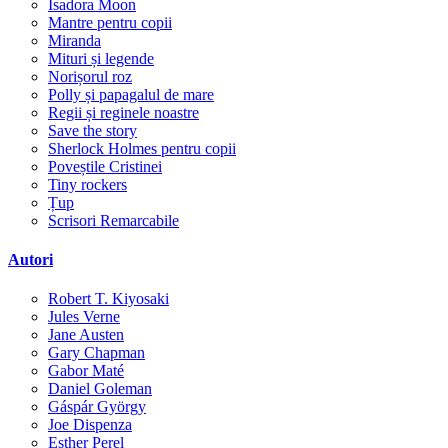
Isadora Moon
Mantre pentru copii
Miranda
Mituri și legende
Norișorul roz
Polly și papagalul de mare
Regii și reginele noastre
Save the story
Sherlock Holmes pentru copii
Poveștile Cristinei
Tiny rockers
Țup
Scrisori Remarcabile
Autori
Robert T. Kiyosaki
Jules Verne
Jane Austen
Gary Chapman
Gabor Maté
Daniel Goleman
Gáspár György
Joe Dispenza
Esther Perel