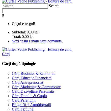
Search
|
0
Coșul este gol!
Subtotal:
0,00 lei
Total:
0,00 lei
Vezi coșul
Finalizează comanda
Cărți
Cărți după tipologie
Cărți Business & Economie
Cărți Educație Financiară
Cărți Antreprenoriat
Cărți Marketing & Comunicare
Cărți Dezvoltare Personală
Cărți Familie & Cuplu
Cărți Parenting
Biografii și Autobiografii
Cărți Ficțiune