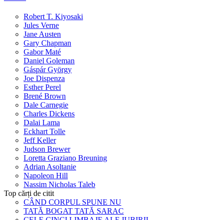
Robert T. Kiyosaki
Jules Verne
Jane Austen
Gary Chapman
Gabor Maté
Daniel Goleman
Gáspár György
Joe Dispenza
Esther Perel
Brené Brown
Dale Carnegie
Charles Dickens
Dalai Lama
Eckhart Tolle
Jeff Keller
Judson Brewer
Loretta Graziano Breuning
Adrian Asoltanie
Napoleon Hill
Nassim Nicholas Taleb
Top cărți de citit
CÂND CORPUL SPUNE NU
TATĂ BOGAT TATĂ SARAC
CELE CINCI LIMBAJE ALE IUBIRII