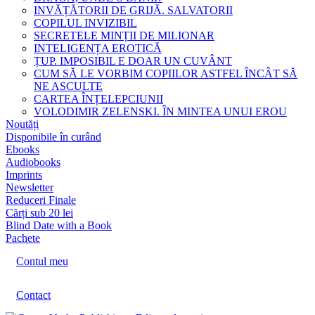
INVĂȚĂTORII DE GRIJĂ. SALVATORII
COPILUL INVIZIBIL
SECRETELE MINȚII DE MILIONAR
INTELIGENȚA EROTICĂ
ȚUP. IMPOSIBIL E DOAR UN CUVÂNT
CUM SĂ LE VORBIM COPIILOR ASTFEL ÎNCÂT SĂ
NE ASCULTE
CARTEA ÎNȚELEPCIUNII
VOLODIMIR ZELENSKI. ÎN MINTEA UNUI EROU
Noutăți
Disponibile în curând
Ebooks
Audiobooks
Imprints
Newsletter
Reduceri Finale
Cărți sub 20 lei
Blind Date with a Book
Pachete
Contul meu
Contact