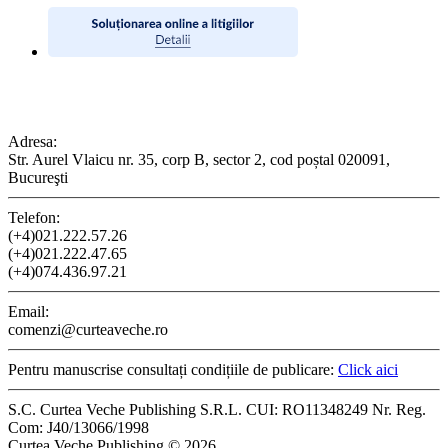
CONTACT
Adresa:
Str. Aurel Vlaicu nr. 35, corp B, sector 2, cod poștal 020091,
Bucureşti
Telefon:
(+4)021.222.57.26
(+4)021.222.47.65
(+4)074.436.97.21
Email:
comenzi@curteaveche.ro
Pentru manuscrise consultați condițiile de publicare:
Click aici
S.C. Curtea Veche Publishing S.R.L. CUI: RO11348249 Nr. Reg.
Com: J40/13066/1998
Curtea Veche Publishing © 2026