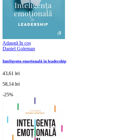
Adaugă în coș
Daniel Goleman
Inteligența emoțională în leadership
43,61 lei
58,14 lei
-25%