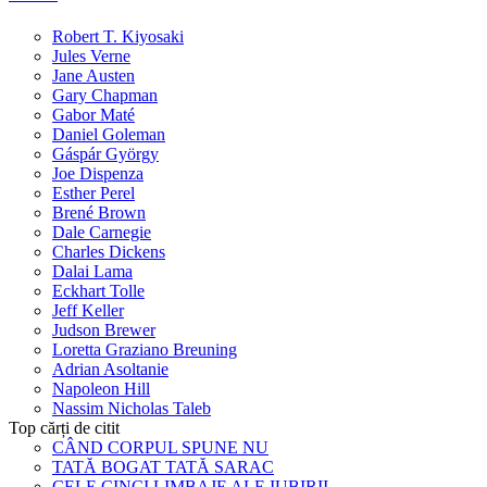
Robert T. Kiyosaki
Jules Verne
Jane Austen
Gary Chapman
Gabor Maté
Daniel Goleman
Gáspár György
Joe Dispenza
Esther Perel
Brené Brown
Dale Carnegie
Charles Dickens
Dalai Lama
Eckhart Tolle
Jeff Keller
Judson Brewer
Loretta Graziano Breuning
Adrian Asoltanie
Napoleon Hill
Nassim Nicholas Taleb
Top cărți de citit
CÂND CORPUL SPUNE NU
TATĂ BOGAT TATĂ SARAC
CELE CINCI LIMBAJE ALE IUBIRII