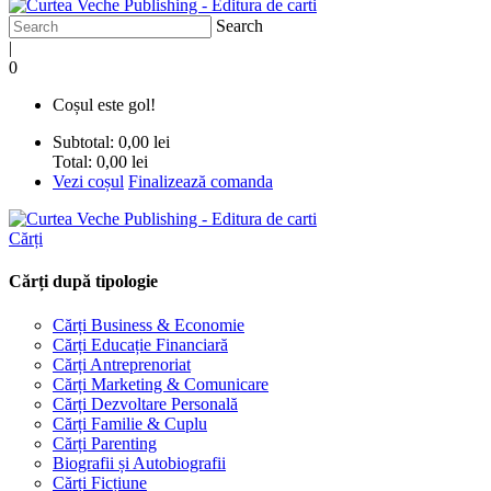
Search
|
0
Coșul este gol!
Subtotal:
0,00 lei
Total:
0,00 lei
Vezi coșul
Finalizează comanda
Cărți
Cărți după tipologie
Cărți Business & Economie
Cărți Educație Financiară
Cărți Antreprenoriat
Cărți Marketing & Comunicare
Cărți Dezvoltare Personală
Cărți Familie & Cuplu
Cărți Parenting
Biografii și Autobiografii
Cărți Ficțiune