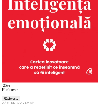
-25%
Hardcover
Răsfoiește
DANIEL GOLEMAN