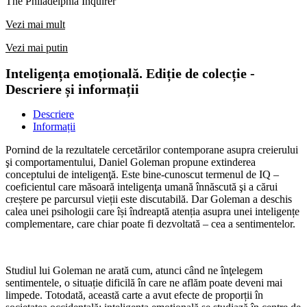
The Philadelphia Inquirer
Vezi mai mult
Vezi mai putin
Inteligența emoțională. Ediție de colecție -
Descriere și informații
Descriere
Informații
Pornind de la rezultatele cercetărilor contemporane asupra creierului
şi comportamentului, Daniel Goleman propune extinderea
conceptului de inteligenţă. Este bine-cunoscut termenul de IQ –
coeficientul care măsoară inteligenţa umană înnăscută şi a cărui
creștere pe parcursul vieții este discutabilă. Dar Goleman a deschis
calea unei psihologii care își îndreaptă atenția asupra unei inteligențe
complementare, care chiar poate fi dezvoltată – cea a sentimentelor.
Studiul lui Goleman ne arată cum, atunci când ne înţelegem
sentimentele, o situație dificilă în care ne aflăm poate deveni mai
limpede. Totodată, această carte a avut efecte de proporții în