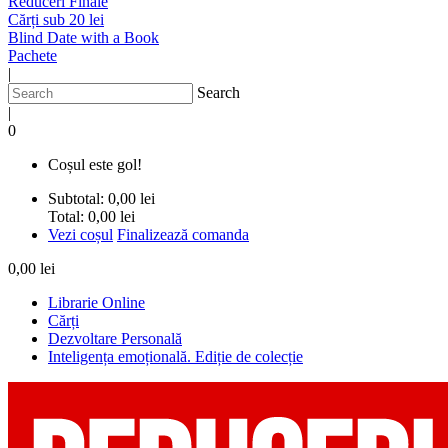
Reduceri Finale
Cărți sub 20 lei
Blind Date with a Book
Pachete
|
Search
|
0
Coșul este gol!
Subtotal:
0,00 lei
Total:
0,00 lei
Vezi coșul
Finalizează comanda
0,00 lei
Librarie Online
Cărți
Dezvoltare Personală
Inteligența emoțională. Ediție de colecție