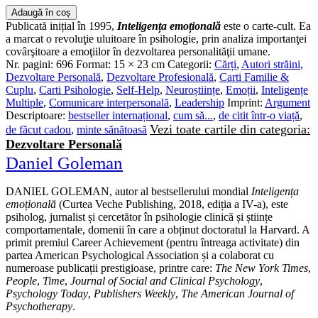
Adaugă în coș
Publicată inițial în 1995,
Inteligența emoțională
este o carte-cult. Ea
a marcat o revoluţie uluitoare în psihologie, prin analiza importanţei
covârşitoare a emoţiilor în dezvoltarea personalităţii umane.
Nr. pagini:
696
Format:
15 × 23 cm
Categorii:
Cărți
,
Autori străini
,
Dezvoltare Personală
,
Dezvoltare Profesională
,
Carti Familie &
Cuplu
,
Carti Psihologie
,
Self-Help
,
Neuroștiințe
,
Emoții
,
Inteligențe
Multiple
,
Comunicare interpersonală
,
Leadership
Imprint:
Argument
Descriptoare:
bestseller internațional
,
cum să...
,
de citit într-o viață
,
Vezi toate cartile din categoria:
de făcut cadou
,
minte sănătoasă
Dezvoltare Personală
Daniel Goleman
DANIEL GOLEMAN, autor al bestsellerului mondial
Inteligența
emoțională
(Curtea Veche Publishing, 2018, ediția a IV-a), este
psiholog, jurnalist și cercetător în psihologie clinică și științe
comportamentale, domenii în care a obținut doctoratul la Harvard. A
primit premiul Career Achievement (pentru întreaga activitate) din
partea American Psychological Association și a colaborat cu
numeroase publicații prestigioase, printre care:
The New York Times
,
People
,
Time
,
Journal of Social and Clinical Psychology
,
Psychology Today
,
Publishers Weekly
,
The American Journal of
Psychotherapy
.