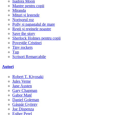
Isadora Moon
Mantre pentru copii
Miranda
Mituri și legende
Norișorul roz
Polly și papagalul de mare
Regii și reginele noastre
Save the story
Sherlock Holmes pentru copii
Poveștile Cristinei
Tiny rockers
Țup
Scrisori Remarcabile
Autori
Robert T. Kiyosaki
Jules Verne
Jane Austen
Gary Chapman
Gabor Maté
Daniel Goleman
Gáspár György
Joe Dispenza
Esther Perel