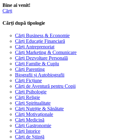
Bine ai venit!
Cărți
Cărți după tipologie
Cărți Business & Economie
Cărți Educație Financiară
Cărți Antreprenoriat
Cărți Marketing & Comunicare
Cărți Dezvoltare Personală
Cărți Familie & Cuplu
Cărți Parenting
Biografii și Autobiografii
Cărți Ficțiune
Cărți de Aventură pentru Copii
Cărți Psihologie
Cărți Religie
Cărți Spiritualitate
Cărți Nutriție & Sănătate
Cărți Motivaționale
Cărți Medicină
Cărți Gastronomie
Cărți Istorice
Cărți de Știință