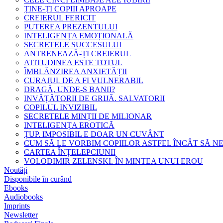
ȚINE-ȚI COPIII APROAPE
CREIERUL FERICIT
PUTEREA PREZENTULUI
INTELIGENȚA EMOȚIONALĂ
SECRETELE SUCCESULUI
ANTRENEAZĂ-ȚI CREIERUL
ATITUDINEA ESTE TOTUL
ÎMBLÂNZIREA ANXIETĂȚII
CURAJUL DE A FI VULNERABIL
DRAGĂ, UNDE-S BANII?
INVĂȚĂTORII DE GRIJĂ. SALVATORII
COPILUL INVIZIBIL
SECRETELE MINȚII DE MILIONAR
INTELIGENȚA EROTICĂ
ȚUP. IMPOSIBIL E DOAR UN CUVÂNT
CUM SĂ LE VORBIM COPIILOR ASTFEL ÎNCÂT SĂ N
CARTEA ÎNȚELEPCIUNII
VOLODIMIR ZELENSKI. ÎN MINTEA UNUI EROU
Noutăți
Disponibile în curând
Ebooks
Audiobooks
Imprints
Newsletter