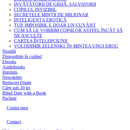
INVĂȚĂTORII DE GRIJĂ. SALVATORII
COPILUL INVIZIBIL
SECRETELE MINȚII DE MILIONAR
INTELIGENȚA EROTICĂ
ȚUP. IMPOSIBIL E DOAR UN CUVÂNT
CUM SĂ LE VORBIM COPIILOR ASTFEL ÎNCÂT SĂ
NE ASCULTE
CARTEA ÎNȚELEPCIUNII
VOLODIMIR ZELENSKI. ÎN MINTEA UNUI EROU
Noutăți
Disponibile în curând
Ebooks
Audiobooks
Imprints
Newsletter
Reduceri Finale
Cărți sub 20 lei
Blind Date with a Book
Pachete
Contul meu
Contact