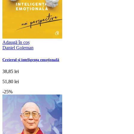
Adaugă în coș
Daniel Goleman
Creierul și inteligența emoțională
38,85 lei
51,80 lei
-25%