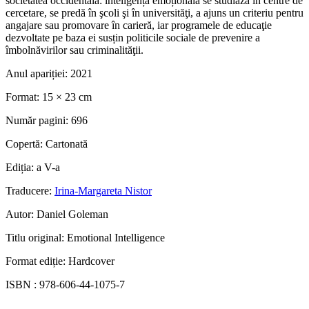
societatea occidentală: inteligența emoțională se studiază în centre de
cercetare, se predă în şcoli şi în universităţi, a ajuns un criteriu pentru
angajare sau promovare în carieră, iar programele de educaţie
dezvoltate pe baza ei susțin politicile sociale de prevenire a
îmbolnăvirilor sau criminalităţii.
Anul apariției:
2021
Format:
15 × 23 cm
Număr pagini:
696
Copertă:
Cartonată
Ediția:
a V-a
Traducere:
Irina-Margareta Nistor
Autor:
Daniel Goleman
Titlu original:
Emotional Intelligence
Format ediție:
Hardcover
ISBN :
978-606-44-1075-7