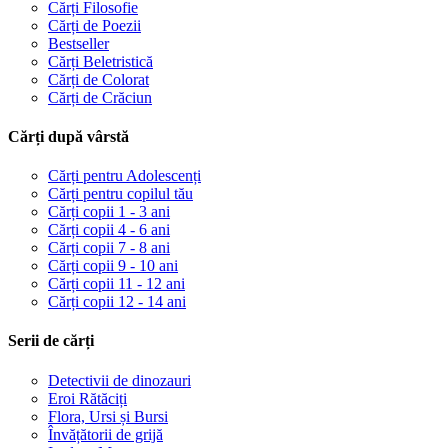
Cărți Filosofie
Cărți de Poezii
Bestseller
Cărți Beletristică
Cărți de Colorat
Cărți de Crăciun
Cărți după vârstă
Cărți pentru Adolescenți
Cărți pentru copilul tău
Cărți copii 1 - 3 ani
Cărți copii 4 - 6 ani
Cărți copii 7 - 8 ani
Cărți copii 9 - 10 ani
Cărți copii 11 - 12 ani
Cărți copii 12 - 14 ani
Serii de cărți
Detectivii de dinozauri
Eroi Rătăciți
Flora, Ursi și Bursi
Învățătorii de grijă