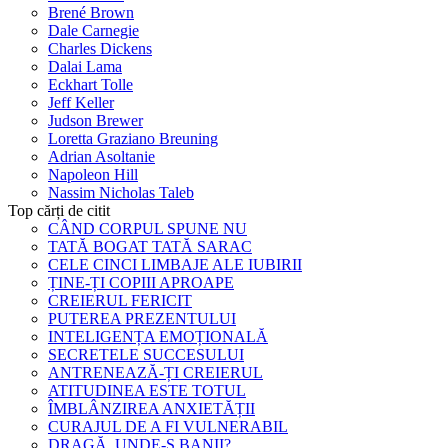
Brené Brown
Dale Carnegie
Charles Dickens
Dalai Lama
Eckhart Tolle
Jeff Keller
Judson Brewer
Loretta Graziano Breuning
Adrian Asoltanie
Napoleon Hill
Nassim Nicholas Taleb
Top cărți de citit
CÂND CORPUL SPUNE NU
TATĂ BOGAT TATĂ SARAC
CELE CINCI LIMBAJE ALE IUBIRII
ȚINE-ȚI COPIII APROAPE
CREIERUL FERICIT
PUTEREA PREZENTULUI
INTELIGENȚA EMOȚIONALĂ
SECRETELE SUCCESULUI
ANTRENEAZĂ-ȚI CREIERUL
ATITUDINEA ESTE TOTUL
ÎMBLÂNZIREA ANXIETĂȚII
CURAJUL DE A FI VULNERABIL
DRAGĂ, UNDE-S BANII?