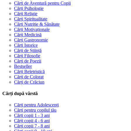
Cărți de Aventură pentru Copii
Cărți Psihologie
Cărți Religie
Cărți Spiritualitate
Cărți Nutriție & Sănătate
Cărți Motivaționale
Cărți Medicină
Cărți Gastronomie
Cărți Istorice
Cărți de Știință
Cărți Filosofie
Cărți de Poezii
Bestseller
Cărți Beletristică
Cărți de Colorat
Cărți de Crăciun
Cărți după vârstă
Cărți pentru Adolescenți
Cărți pentru copilul tău
Cărți copii 1 - 3 ani
Cărți copii 4 - 6 ani
Cărți copii 7 - 8 ani