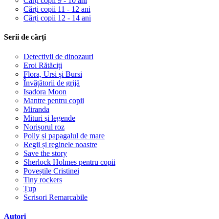
Cărți copii 9 - 10 ani
Cărți copii 11 - 12 ani
Cărți copii 12 - 14 ani
Serii de cărți
Detectivii de dinozauri
Eroi Rătăciți
Flora, Ursi și Bursi
Învățătorii de grijă
Isadora Moon
Mantre pentru copii
Miranda
Mituri și legende
Norișorul roz
Polly și papagalul de mare
Regii și reginele noastre
Save the story
Sherlock Holmes pentru copii
Poveștile Cristinei
Tiny rockers
Țup
Scrisori Remarcabile
Autori