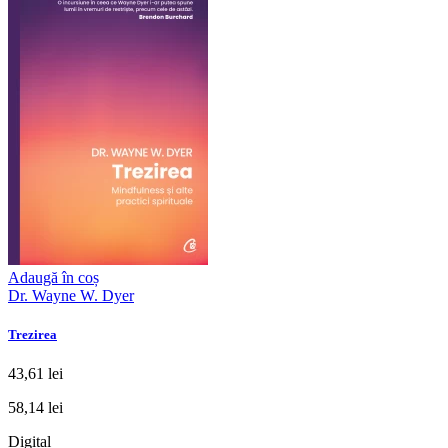
Adaugă în coș
Dr. Wayne W. Dyer
Trezirea
43,61 lei
58,14 lei
Digital