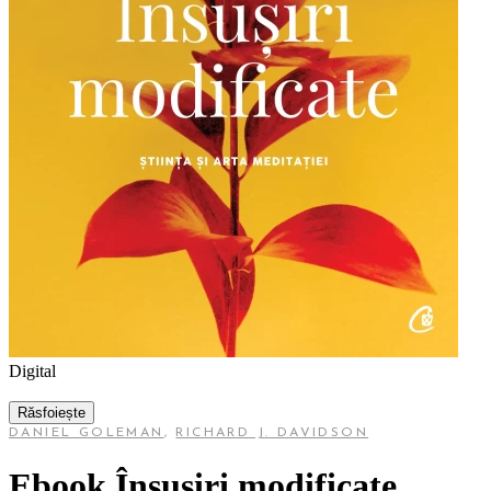
Digital
Răsfoiește
DANIEL GOLEMAN
,
RICHARD J. DAVIDSON
Ebook Însușiri modificate