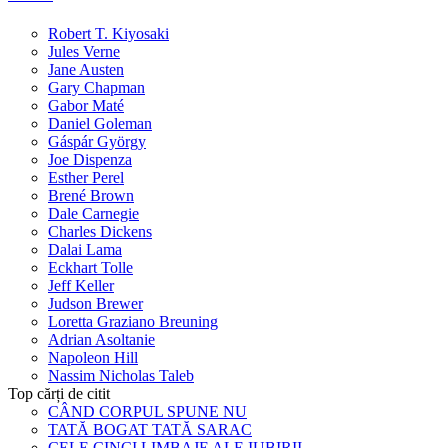
Robert T. Kiyosaki
Jules Verne
Jane Austen
Gary Chapman
Gabor Maté
Daniel Goleman
Gáspár György
Joe Dispenza
Esther Perel
Brené Brown
Dale Carnegie
Charles Dickens
Dalai Lama
Eckhart Tolle
Jeff Keller
Judson Brewer
Loretta Graziano Breuning
Adrian Asoltanie
Napoleon Hill
Nassim Nicholas Taleb
Top cărți de citit
CÂND CORPUL SPUNE NU
TATĂ BOGAT TATĂ SARAC
CELE CINCI LIMBAJE ALE IUBIRII