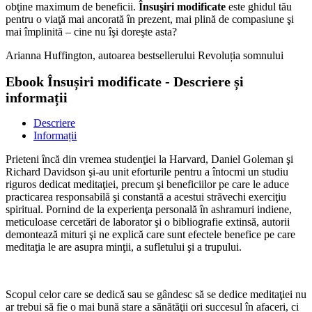
obţine maximum de beneficii.
Însuşiri modificate
este ghidul tău
pentru o viaţă mai ancorată în prezent, mai plină de compasiune şi
mai împlinită – cine nu îşi doreşte asta?
Arianna Huffington, autoarea bestsellerului Revoluția somnului
Ebook Însușiri modificate - Descriere și
informații
Descriere
Informații
Prieteni încă din vremea studenţiei la Harvard, Daniel Goleman şi
Richard Davidson şi-au unit eforturile pentru a întocmi un studiu
riguros dedicat meditaţiei, precum şi beneficiilor pe care le aduce
practicarea responsabilă şi constantă a acestui străvechi exerciţiu
spiritual. Pornind de la experienţa personală în ashramuri indiene,
meticuloase cercetări de laborator şi o bibliografie extinsă, autorii
demontează mituri şi ne explică care sunt efectele benefice pe care
meditaţia le are asupra minţii, a sufletului şi a trupului.
Scopul celor care se dedică sau se gândesc să se dedice meditaţiei nu
ar trebui să fie o mai bună stare a sănătăţii ori succesul în afaceri, ci