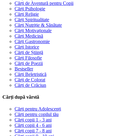
Cărți de Aventură pentru Copii
Cărți Psihologie
Cărți Religie
Cărți Spiritualitate
Cărți Nutriție & Sănătate
Cărți Motivaționale
Cărți Medicină
Cărți Gastronomie
Cărți Istorice
Cărți de Știință
Cărți Filosofie
Cărți de Poezii
Bestseller
Cărți Beletristică
Cărți de Colorat
Cărți de Crăciun
Cărți după vârstă
Cărți pentru Adolescenți
Cărți pentru copilul tău
Cărți copii 1 - 3 ani
Cărți copii 4 - 6 ani
Cărți copii 7 - 8 ani