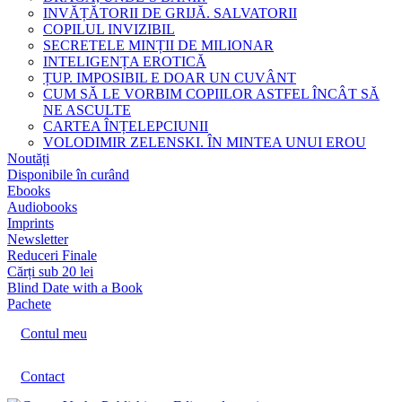
INVĂȚĂTORII DE GRIJĂ. SALVATORII
COPILUL INVIZIBIL
SECRETELE MINȚII DE MILIONAR
INTELIGENȚA EROTICĂ
ȚUP. IMPOSIBIL E DOAR UN CUVÂNT
CUM SĂ LE VORBIM COPIILOR ASTFEL ÎNCÂT SĂ
NE ASCULTE
CARTEA ÎNȚELEPCIUNII
VOLODIMIR ZELENSKI. ÎN MINTEA UNUI EROU
Noutăți
Disponibile în curând
Ebooks
Audiobooks
Imprints
Newsletter
Reduceri Finale
Cărți sub 20 lei
Blind Date with a Book
Pachete
Contul meu
Contact