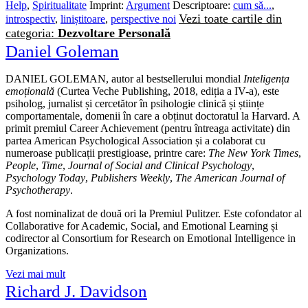
Help
,
Spiritualitate
Imprint:
Argument
Descriptoare:
cum să...
,
Vezi toate cartile din
introspectiv
,
liniștitoare
,
perspective noi
categoria:
Dezvoltare Personală
Daniel Goleman
DANIEL GOLEMAN, autor al bestsellerului mondial
Inteligența
emoțională
(Curtea Veche Publishing, 2018, ediția a IV-a), este
psiholog, jurnalist și cercetător în psihologie clinică și științe
comportamentale, domenii în care a obținut doctoratul la Harvard. A
primit premiul Career Achievement (pentru întreaga activitate) din
partea American Psychological Association și a colaborat cu
numeroase publicații prestigioase, printre care:
The New York Times
,
People
,
Time
,
Journal of Social and Clinical Psychology
,
Psychology Today
,
Publishers Weekly
,
The American Journal of
Psychotherapy
.
A fost nominalizat de două ori la Premiul Pulitzer. Este cofondator al
Collaborative for Academic, Social, and Emotional Learning și
codirector al Consortium for Research on Emotional Intelligence in
Organizations.
Vezi mai mult
Richard J. Davidson