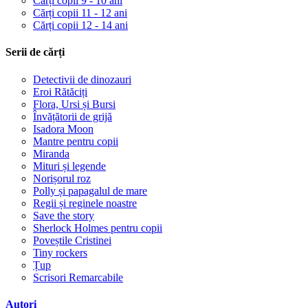
Cărți copii 9 - 10 ani
Cărți copii 11 - 12 ani
Cărți copii 12 - 14 ani
Serii de cărți
Detectivii de dinozauri
Eroi Rătăciți
Flora, Ursi și Bursi
Învățătorii de grijă
Isadora Moon
Mantre pentru copii
Miranda
Mituri și legende
Norișorul roz
Polly și papagalul de mare
Regii și reginele noastre
Save the story
Sherlock Holmes pentru copii
Poveștile Cristinei
Tiny rockers
Țup
Scrisori Remarcabile
Autori