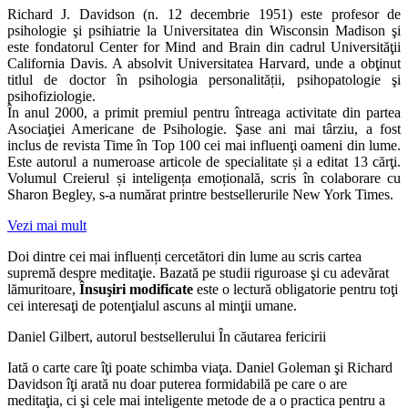
Richard J. Davidson (n. 12 decembrie 1951) este profesor de
psihologie şi psihiatrie la Universitatea din Wisconsin Madison şi
este fondatorul Center for Mind and Brain din cadrul Universităţii
California Davis. A absolvit Universitatea Harvard, unde a obţinut
titlul de doctor în psihologia personalității, psihopatologie şi
psihofiziologie.
În anul 2000, a primit premiul pentru întreaga activitate din partea
Asociaţiei Americane de Psihologie. Şase ani mai târziu, a fost
inclus de revista Time în Top 100 cei mai influenţi oameni din lume.
Este autorul a numeroase articole de specialitate și a editat 13 cărţi.
Volumul Creierul și inteligența emoțională, scris în colaborare cu
Sharon Begley, s-a numărat printre bestsellerurile New York Times.
Vezi mai mult
Doi dintre cei mai influenți cercetători din lume au scris cartea
supremă despre meditaţie. Bazată pe studii riguroase şi cu adevărat
lămuritoare,
Însuşiri modificate
este o lectură obligatorie pentru toţi
cei interesaţi de potenţialul ascuns al minţii umane.
Daniel Gilbert, autorul bestsellerului În căutarea fericirii
Iată o carte care îţi poate schimba viaţa. Daniel Goleman şi Richard
Davidson îţi arată nu doar puterea formidabilă pe care o are
meditaţia, ci şi cele mai inteligente metode de a o practica pentru a