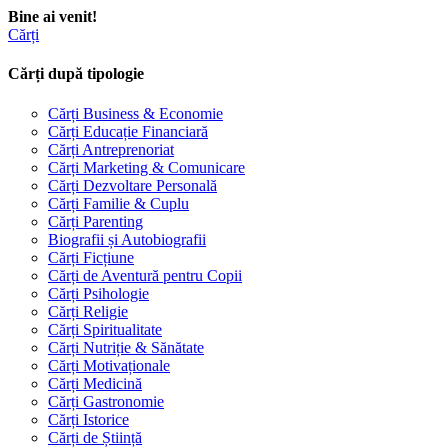
Bine ai venit!
Cărți
Cărți după tipologie
Cărți Business & Economie
Cărți Educație Financiară
Cărți Antreprenoriat
Cărți Marketing & Comunicare
Cărți Dezvoltare Personală
Cărți Familie & Cuplu
Cărți Parenting
Biografii și Autobiografii
Cărți Ficțiune
Cărți de Aventură pentru Copii
Cărți Psihologie
Cărți Religie
Cărți Spiritualitate
Cărți Nutriție & Sănătate
Cărți Motivaționale
Cărți Medicină
Cărți Gastronomie
Cărți Istorice
Cărți de Știință