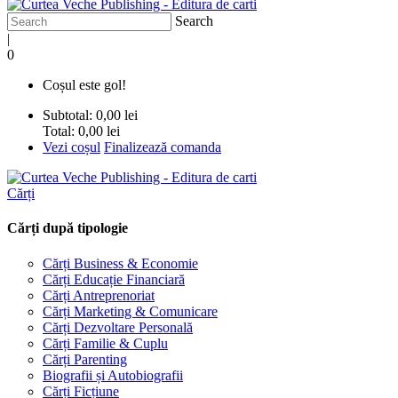
Search
|
0
Coșul este gol!
Subtotal:
0,00 lei
Total:
0,00 lei
Vezi coșul
Finalizează comanda
Cărți
Cărți după tipologie
Cărți Business & Economie
Cărți Educație Financiară
Cărți Antreprenoriat
Cărți Marketing & Comunicare
Cărți Dezvoltare Personală
Cărți Familie & Cuplu
Cărți Parenting
Biografii și Autobiografii
Cărți Ficțiune