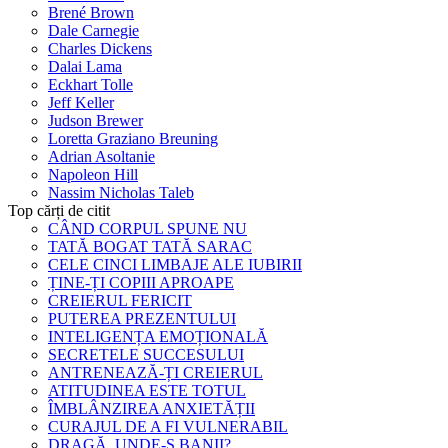
Brené Brown
Dale Carnegie
Charles Dickens
Dalai Lama
Eckhart Tolle
Jeff Keller
Judson Brewer
Loretta Graziano Breuning
Adrian Asoltanie
Napoleon Hill
Nassim Nicholas Taleb
Top cărți de citit
CÂND CORPUL SPUNE NU
TATĂ BOGAT TATĂ SARAC
CELE CINCI LIMBAJE ALE IUBIRII
ȚINE-ȚI COPIII APROAPE
CREIERUL FERICIT
PUTEREA PREZENTULUI
INTELIGENȚA EMOȚIONALĂ
SECRETELE SUCCESULUI
ANTRENEAZĂ-ȚI CREIERUL
ATITUDINEA ESTE TOTUL
ÎMBLÂNZIREA ANXIETĂȚII
CURAJUL DE A FI VULNERABIL
DRAGĂ, UNDE-S BANII?