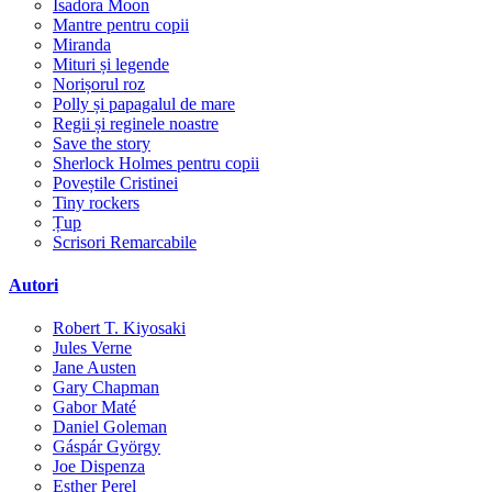
Isadora Moon
Mantre pentru copii
Miranda
Mituri și legende
Norișorul roz
Polly și papagalul de mare
Regii și reginele noastre
Save the story
Sherlock Holmes pentru copii
Poveștile Cristinei
Tiny rockers
Țup
Scrisori Remarcabile
Autori
Robert T. Kiyosaki
Jules Verne
Jane Austen
Gary Chapman
Gabor Maté
Daniel Goleman
Gáspár György
Joe Dispenza
Esther Perel