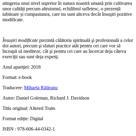
atingerea unui nivel superior în natura noastră umană prin cultivarea
unor calități precum altruismul, echilibrul sufletesc, o prezență
iubitoare și compasiunea, care nu sunt altceva decât însuşiri pozitive
modificate.
Însușiri modificate
prezintă călătoria spirituală şi profesională a celor
doi autori, precum şi sfaturi practice atât pentru cei care vor să
înceapă să mediteze, cât şi pentru cei care au încercat deja câteva
exerciții sau sunt deja experţi.
Anul apariției:
2018
Format:
e-book
Traducere:
Mihaela Răileanu
Autor:
Daniel Goleman, Richard J. Davidson
Titlu original:
Altered Traits
Format ediție:
Digital
ISBN :
978-606-44-0342-1