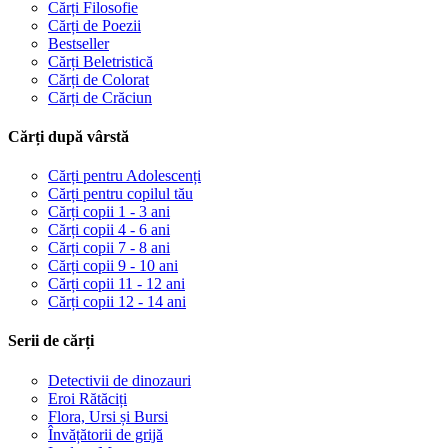
Cărți Filosofie
Cărți de Poezii
Bestseller
Cărți Beletristică
Cărți de Colorat
Cărți de Crăciun
Cărți după vârstă
Cărți pentru Adolescenți
Cărți pentru copilul tău
Cărți copii 1 - 3 ani
Cărți copii 4 - 6 ani
Cărți copii 7 - 8 ani
Cărți copii 9 - 10 ani
Cărți copii 11 - 12 ani
Cărți copii 12 - 14 ani
Serii de cărți
Detectivii de dinozauri
Eroi Rătăciți
Flora, Ursi și Bursi
Învățătorii de grijă