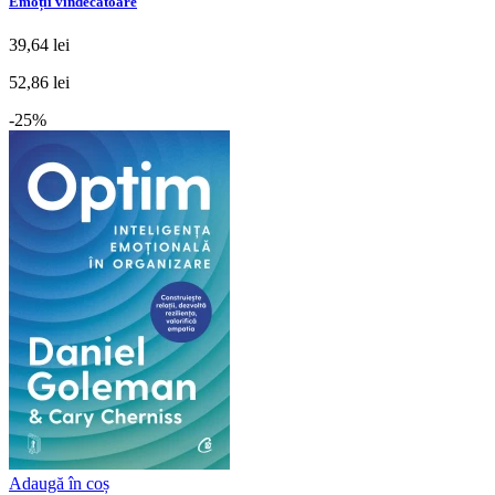
Emoții vindecătoare
39,64 lei
52,86 lei
-25%
Adaugă în coș