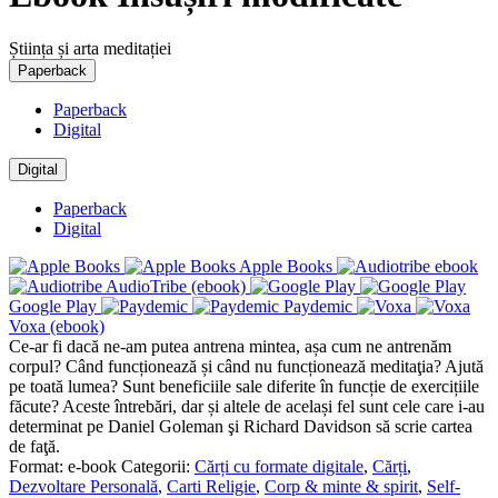
Știința și arta meditației
Paperback
Paperback
Digital
Digital
Paperback
Digital
Apple Books
AudioTribe (ebook)
Google Play
Paydemic
Voxa (ebook)
Ce-ar fi dacă ne-am putea antrena mintea, așa cum ne antrenăm
corpul? Când funcționează și când nu funcționează meditaţia? Ajută
pe toată lumea? Sunt beneficiile sale diferite în funcție de exercițiile
făcute? Aceste întrebări, dar și altele de același fel sunt cele care i-au
determinat pe Daniel Goleman şi Richard Davidson să scrie cartea
de faţă.
Format:
e-book
Categorii:
Cărți cu formate digitale
,
Cărți
,
Dezvoltare Personală
,
Carti Religie
,
Corp & minte & spirit
,
Self-