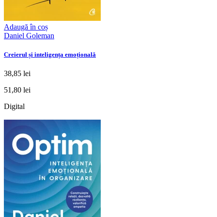
Adaugă în coș
Daniel Goleman
Creierul și inteligența emoțională
38,85 lei
51,80 lei
Digital