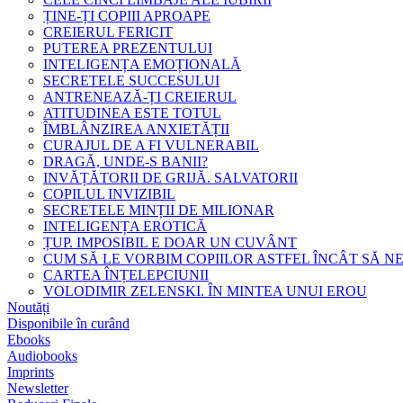
ȚINE-ȚI COPIII APROAPE
CREIERUL FERICIT
PUTEREA PREZENTULUI
INTELIGENȚA EMOȚIONALĂ
SECRETELE SUCCESULUI
ANTRENEAZĂ-ȚI CREIERUL
ATITUDINEA ESTE TOTUL
ÎMBLÂNZIREA ANXIETĂȚII
CURAJUL DE A FI VULNERABIL
DRAGĂ, UNDE-S BANII?
INVĂȚĂTORII DE GRIJĂ. SALVATORII
COPILUL INVIZIBIL
SECRETELE MINȚII DE MILIONAR
INTELIGENȚA EROTICĂ
ȚUP. IMPOSIBIL E DOAR UN CUVÂNT
CUM SĂ LE VORBIM COPIILOR ASTFEL ÎNCÂT SĂ N
CARTEA ÎNȚELEPCIUNII
VOLODIMIR ZELENSKI. ÎN MINTEA UNUI EROU
Noutăți
Disponibile în curând
Ebooks
Audiobooks
Imprints
Newsletter