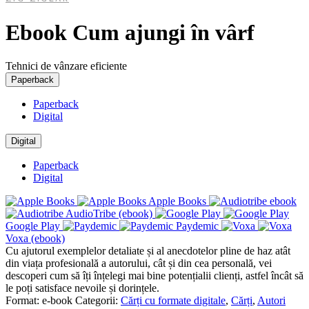
Ebook Cum ajungi în vârf
Tehnici de vânzare eficiente
Paperback
Paperback
Digital
Digital
Paperback
Digital
Apple Books
AudioTribe (ebook)
Google Play
Paydemic
Voxa (ebook)
Cu ajutorul exemplelor detaliate și al anecdotelor pline de haz atât
din viața profesională a autorului, cât și din cea personală, vei
descoperi cum să îți înțelegi mai bine potențialii clienți, astfel încât să
le poți satisface nevoile și dorințele.
Format:
e-book
Categorii:
Cărți cu formate digitale
,
Cărți
,
Autori