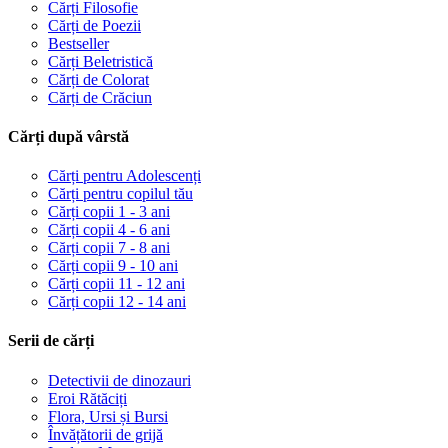
Cărți Filosofie
Cărți de Poezii
Bestseller
Cărți Beletristică
Cărți de Colorat
Cărți de Crăciun
Cărți după vârstă
Cărți pentru Adolescenți
Cărți pentru copilul tău
Cărți copii 1 - 3 ani
Cărți copii 4 - 6 ani
Cărți copii 7 - 8 ani
Cărți copii 9 - 10 ani
Cărți copii 11 - 12 ani
Cărți copii 12 - 14 ani
Serii de cărți
Detectivii de dinozauri
Eroi Rătăciți
Flora, Ursi și Bursi
Învățătorii de grijă