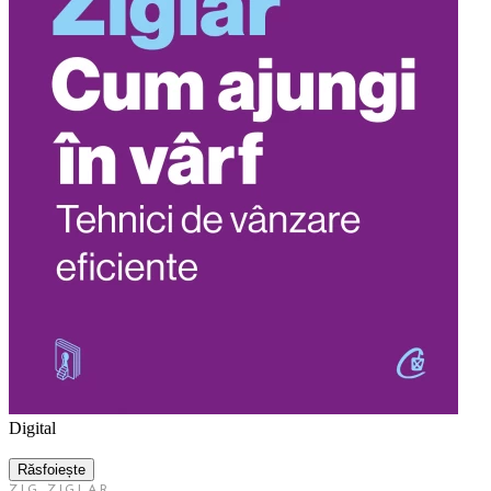
Digital
Răsfoiește
ZIG ZIGLAR