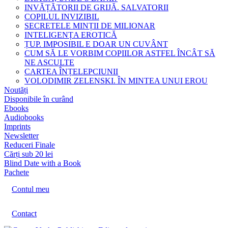
INVĂȚĂTORII DE GRIJĂ. SALVATORII
COPILUL INVIZIBIL
SECRETELE MINȚII DE MILIONAR
INTELIGENȚA EROTICĂ
ȚUP. IMPOSIBIL E DOAR UN CUVÂNT
CUM SĂ LE VORBIM COPIILOR ASTFEL ÎNCÂT SĂ
NE ASCULTE
CARTEA ÎNȚELEPCIUNII
VOLODIMIR ZELENSKI. ÎN MINTEA UNUI EROU
Noutăți
Disponibile în curând
Ebooks
Audiobooks
Imprints
Newsletter
Reduceri Finale
Cărți sub 20 lei
Blind Date with a Book
Pachete
Contul meu
Contact