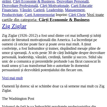
străini
,
Cărți Economie & Business
,
Dezvoltare Personală
,
Dezvoltare Profesională
,
Cărți Motivaționale
,
Carti Educatie
Financiara
,
Vânzări
,
Carieră
,
Leadership
,
Management
,
Vezi toate
Productivitate
,
Carti Antreprenoriat
Imprint:
Cărți Cheie
cartile din categoria:
Cărți Economie & Business
Zig Ziglar
Zig Ziglar (1926–2012) a fost unul dintre cei mai influenți și iubiți
autori de literatură motivațională din America. I‑a încredințat pe
oameni că oricine poate face și poate avea mai mult. A ținut
conferințe, a fost îndrumător și trainer, răspândind mesaje pline de
umor și speranță. A scris peste 30 de cărți îndrăgite despre dezvoltare
personală, leadership, vânzări, credință, familie și succes. Stilul său
unic de a comunica și prezentările profunde l‑au făcut cunoscut în
toată umea și l‑au transformat într‑o autoritate în domeniul
persuasiunii și dezvoltării potențialului din fiecare om.
Vezi mai mult
Oamenii își doresc să se schimbe doar ca să semene mai mult cu Zig
Ziglar.
The Washington Post
Volumul de față le va îmbunătăți rezultatele profesioniștilor din