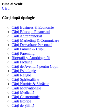
Bine ai venit!
Cărți
Cărți după tipologie
Cărți Business & Economie
Cărți Educație Financiară
Cărți Antreprenoriat
Cărți Marketing & Comunicare
Cărți Dezvoltare Personală
Cărți Familie & Cuplu
Cărți Parenting
Biografii și Autobiografii
Cărți Ficțiune
Cărți de Aventură pentru Copii
Cărți Psihologie
Cărți Religie
Cărți Spiritualitate
Cărți Nutriție & Sănătate
Cărți Motivaționale
Cărți Medicină
Cărți Gastronomie
Cărți Istorice
Cărți de Știință