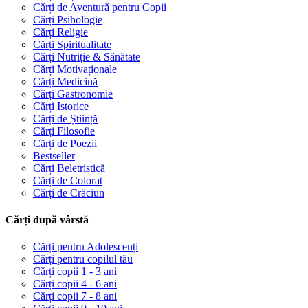
Cărți de Aventură pentru Copii
Cărți Psihologie
Cărți Religie
Cărți Spiritualitate
Cărți Nutriție & Sănătate
Cărți Motivaționale
Cărți Medicină
Cărți Gastronomie
Cărți Istorice
Cărți de Știință
Cărți Filosofie
Cărți de Poezii
Bestseller
Cărți Beletristică
Cărți de Colorat
Cărți de Crăciun
Cărți după vârstă
Cărți pentru Adolescenți
Cărți pentru copilul tău
Cărți copii 1 - 3 ani
Cărți copii 4 - 6 ani
Cărți copii 7 - 8 ani