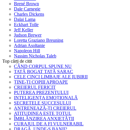
Brené Brown
Dale Carnegie
Charles Dickens
Dalai Lama
Eckhart Tolle
Jeff Keller
Judson Brewer
Loretta Graziano Breuning
Adrian Asoltanie
Napoleon Hill
Nassim Nicholas Taleb
Top cărți de citit
CÂND CORPUL SPUNE NU
TATĂ BOGAT TATĂ SARAC
CELE CINCI LIMBAJE ALE IUBIRII
ȚINE-ȚI COPIII APROAPE
CREIERUL FERICIT
PUTEREA PREZENTULUI
INTELIGENȚA EMOȚIONALĂ
SECRETELE SUCCESULUI
ANTRENEAZĂ-ȚI CREIERUL
ATITUDINEA ESTE TOTUL
ÎMBLÂNZIREA ANXIETĂȚII
CURAJUL DE A FI VULNERABIL
DRAGĂ, UNDE-S BANII?