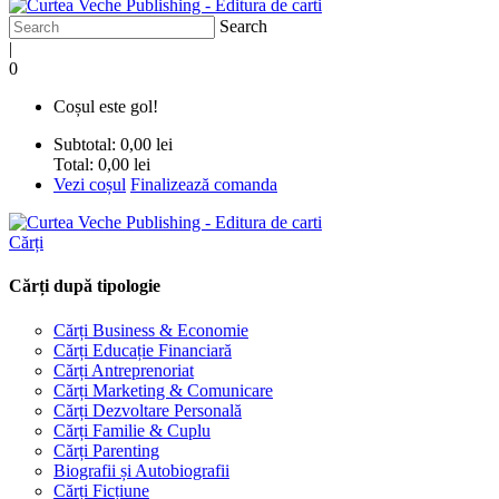
Search
|
0
Coșul este gol!
Subtotal:
0,00 lei
Total:
0,00 lei
Vezi coșul
Finalizează comanda
Cărți
Cărți după tipologie
Cărți Business & Economie
Cărți Educație Financiară
Cărți Antreprenoriat
Cărți Marketing & Comunicare
Cărți Dezvoltare Personală
Cărți Familie & Cuplu
Cărți Parenting
Biografii și Autobiografii
Cărți Ficțiune