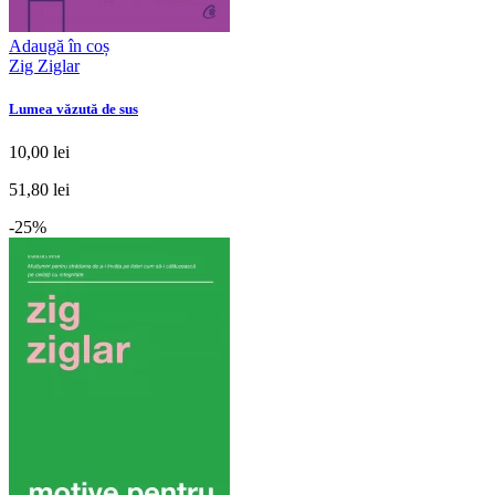
Adaugă în coș
Zig Ziglar
Lumea văzută de sus
10,00 lei
51,80 lei
-25%