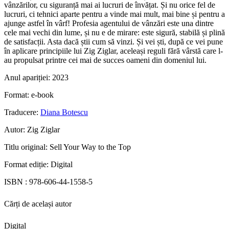
vânzărilor, cu siguranță mai ai lucruri de învățat. Și nu orice fel de
lucruri, ci tehnici aparte pentru a vinde mai mult, mai bine și pentru a
ajunge astfel în vârf! Profesia agentului de vânzări este una dintre
cele mai vechi din lume, și nu e de mirare: este sigură, stabilă și plină
de satisfacții. Asta dacă știi cum să vinzi. Și vei ști, după ce vei pune
în aplicare principiile lui Zig Ziglar, aceleași reguli fără vârstă care l-
au propulsat printre cei mai de succes oameni din domeniul lui.
Anul apariției:
2023
Format:
e-book
Traducere:
Diana Botescu
Autor:
Zig Ziglar
Titlu original:
Sell Your Way to the Top
Format ediție:
Digital
ISBN :
978-606-44-1558-5
Cărți de același autor
Digital