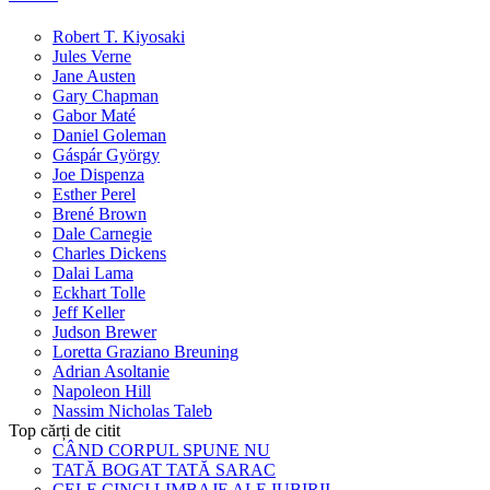
Robert T. Kiyosaki
Jules Verne
Jane Austen
Gary Chapman
Gabor Maté
Daniel Goleman
Gáspár György
Joe Dispenza
Esther Perel
Brené Brown
Dale Carnegie
Charles Dickens
Dalai Lama
Eckhart Tolle
Jeff Keller
Judson Brewer
Loretta Graziano Breuning
Adrian Asoltanie
Napoleon Hill
Nassim Nicholas Taleb
Top cărți de citit
CÂND CORPUL SPUNE NU
TATĂ BOGAT TATĂ SARAC
CELE CINCI LIMBAJE ALE IUBIRII