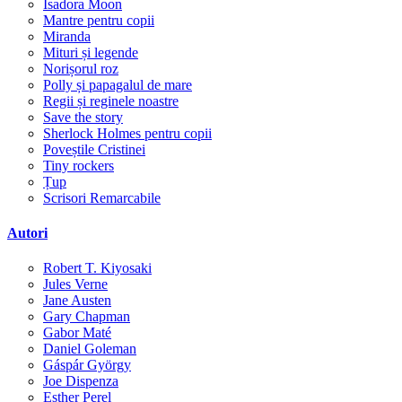
Isadora Moon
Mantre pentru copii
Miranda
Mituri și legende
Norișorul roz
Polly și papagalul de mare
Regii și reginele noastre
Save the story
Sherlock Holmes pentru copii
Poveștile Cristinei
Tiny rockers
Țup
Scrisori Remarcabile
Autori
Robert T. Kiyosaki
Jules Verne
Jane Austen
Gary Chapman
Gabor Maté
Daniel Goleman
Gáspár György
Joe Dispenza
Esther Perel