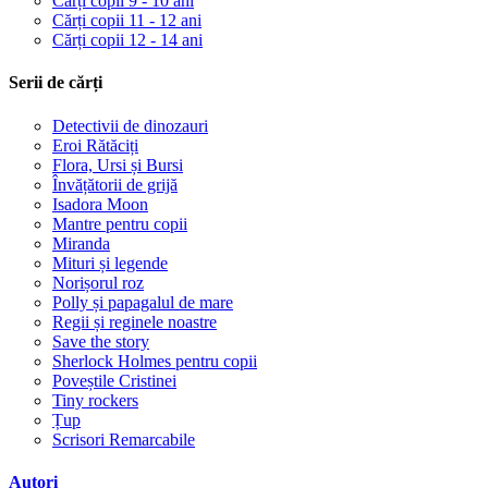
Cărți copii 9 - 10 ani
Cărți copii 11 - 12 ani
Cărți copii 12 - 14 ani
Serii de cărți
Detectivii de dinozauri
Eroi Rătăciți
Flora, Ursi și Bursi
Învățătorii de grijă
Isadora Moon
Mantre pentru copii
Miranda
Mituri și legende
Norișorul roz
Polly și papagalul de mare
Regii și reginele noastre
Save the story
Sherlock Holmes pentru copii
Poveștile Cristinei
Tiny rockers
Țup
Scrisori Remarcabile
Autori