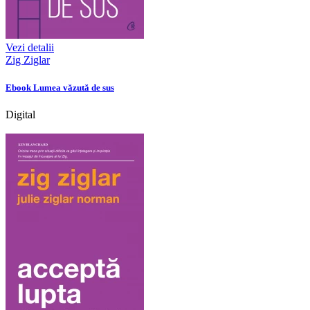
Vezi detalii
Zig Ziglar
Ebook Lumea văzută de sus
Digital