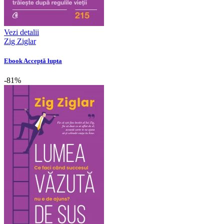
Vezi detalii
Zig Ziglar
Ebook Acceptă lupta
-81%