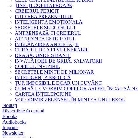
ȚINE-ȚI COPIII APROAPE
CREIERUL FERICIT
PUTEREA PREZENTULUI
INTELIGENȚA EMOȚIONALĂ
SECRETELE SUCCESULUI
ANTRENEAZĂ-ȚI CREIERUL
ATITUDINEA ESTE TOTUL
ÎMBLÂNZIREA ANXIETĂȚII
CURAJUL DE A FI VULNERABIL
DRAGĂ, UNDE-S BANII?
INVĂȚĂTORII DE GRIJĂ. SALVATORII
COPILUL INVIZIBIL
SECRETELE MINȚII DE MILIONAR
INTELIGENȚA EROTICĂ
ȚUP. IMPOSIBIL E DOAR UN CUVÂNT
CUM SĂ LE VORBIM COPIILOR ASTFEL ÎNCÂT SĂ N
CARTEA ÎNȚELEPCIUNII
VOLODIMIR ZELENSKI. ÎN MINTEA UNUI EROU
Noutăți
Disponibile în curând
Ebooks
Audiobooks
Imprints
Newsletter