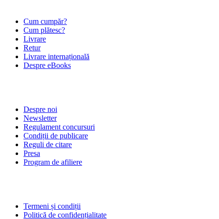
Cum cumpăr?
Cum plătesc?
Livrare
Retur
Livrare internațională
Despre eBooks
DESPRE NOI
Despre noi
Newsletter
Regulament concursuri
Condiții de publicare
Reguli de citare
Presa
Program de afiliere
POLITICI
Termeni și condiții
Politică de confidențialitate