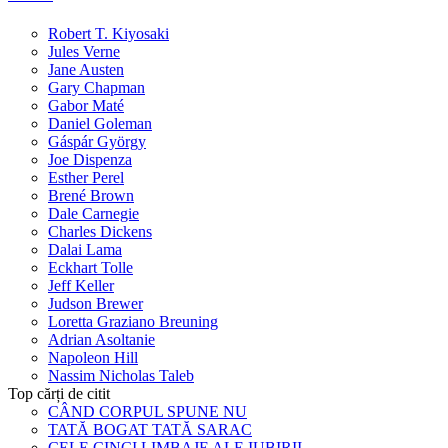
Robert T. Kiyosaki
Jules Verne
Jane Austen
Gary Chapman
Gabor Maté
Daniel Goleman
Gáspár György
Joe Dispenza
Esther Perel
Brené Brown
Dale Carnegie
Charles Dickens
Dalai Lama
Eckhart Tolle
Jeff Keller
Judson Brewer
Loretta Graziano Breuning
Adrian Asoltanie
Napoleon Hill
Nassim Nicholas Taleb
Top cărți de citit
CÂND CORPUL SPUNE NU
TATĂ BOGAT TATĂ SARAC
CELE CINCI LIMBAJE ALE IUBIRII