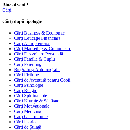
Bine ai venit!
Cărți
Cărți după tipologie
Cărți Business & Economie
Cărți Educație Financiară
Cărți Antreprenoriat
Cărți Marketing & Comunicare
Cărți Dezvoltare Personală
Cărți Familie & Cuplu
Cărți Parenting
Biografii și Autobiografii
Cărți Ficțiune
Cărți de Aventură pentru Copii
Cărți Psihologie
Cărți Religie
Cărți Spiritualitate
Cărți Nutriție & Sănătate
Cărți Motivaționale
Cărți Medicină
Cărți Gastronomie
Cărți Istorice
Cărți de Știință