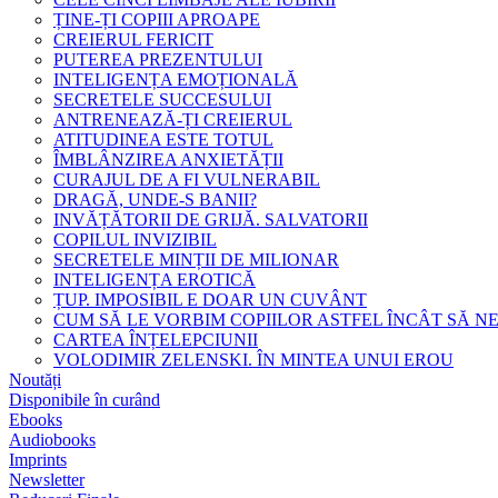
ȚINE-ȚI COPIII APROAPE
CREIERUL FERICIT
PUTEREA PREZENTULUI
INTELIGENȚA EMOȚIONALĂ
SECRETELE SUCCESULUI
ANTRENEAZĂ-ȚI CREIERUL
ATITUDINEA ESTE TOTUL
ÎMBLÂNZIREA ANXIETĂȚII
CURAJUL DE A FI VULNERABIL
DRAGĂ, UNDE-S BANII?
INVĂȚĂTORII DE GRIJĂ. SALVATORII
COPILUL INVIZIBIL
SECRETELE MINȚII DE MILIONAR
INTELIGENȚA EROTICĂ
ȚUP. IMPOSIBIL E DOAR UN CUVÂNT
CUM SĂ LE VORBIM COPIILOR ASTFEL ÎNCÂT SĂ N
CARTEA ÎNȚELEPCIUNII
VOLODIMIR ZELENSKI. ÎN MINTEA UNUI EROU
Noutăți
Disponibile în curând
Ebooks
Audiobooks
Imprints
Newsletter