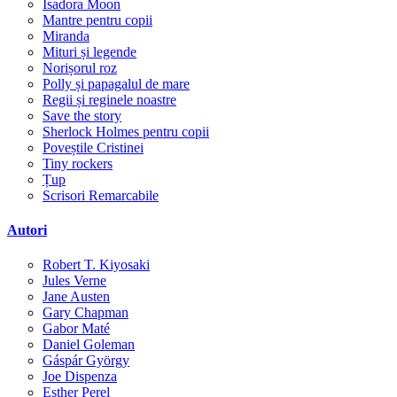
Isadora Moon
Mantre pentru copii
Miranda
Mituri și legende
Norișorul roz
Polly și papagalul de mare
Regii și reginele noastre
Save the story
Sherlock Holmes pentru copii
Poveștile Cristinei
Tiny rockers
Țup
Scrisori Remarcabile
Autori
Robert T. Kiyosaki
Jules Verne
Jane Austen
Gary Chapman
Gabor Maté
Daniel Goleman
Gáspár György
Joe Dispenza
Esther Perel