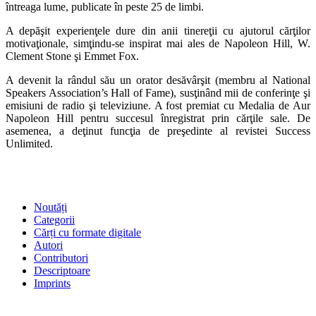
întreaga lume, publicate în peste 25 de limbi.
A depăşit experienţele dure din anii tinereţii cu ajutorul cărţilor
motivaţionale, simţindu-se inspirat mai ales de Napoleon Hill, W.
Clement Stone şi Emmet Fox.
A devenit la rândul său un orator desăvârşit (membru al National
Speakers Association’s Hall of Fame), susţinând mii de conferinţe şi
emisiuni de radio şi televiziune. A fost premiat cu Medalia de Aur
Napoleon Hill pentru succesul înregistrat prin cărţile sale. De
asemenea, a deţinut funcţia de preşedinte al revistei Success
Unlimited.
SHOP
Noutăți
Categorii
Cărți cu formate digitale
Autori
Contributori
Descriptoare
Imprints
ÎNTREBĂRI FRECVENTE