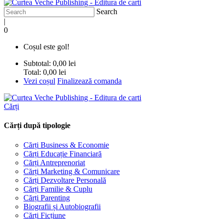
Search
|
0
Coșul este gol!
Subtotal:
0,00 lei
Total:
0,00 lei
Vezi coșul
Finalizează comanda
Cărți
Cărți după tipologie
Cărți Business & Economie
Cărți Educație Financiară
Cărți Antreprenoriat
Cărți Marketing & Comunicare
Cărți Dezvoltare Personală
Cărți Familie & Cuplu
Cărți Parenting
Biografii și Autobiografii
Cărți Ficțiune