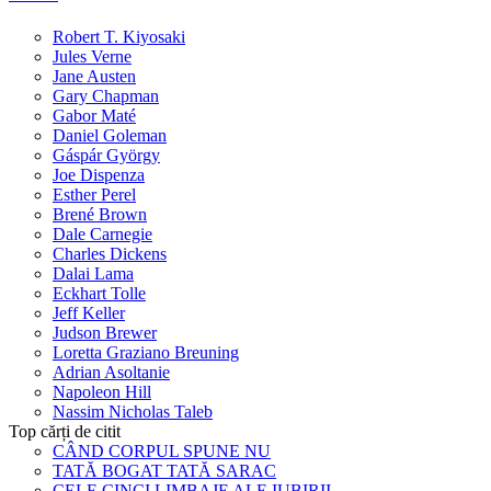
Robert T. Kiyosaki
Jules Verne
Jane Austen
Gary Chapman
Gabor Maté
Daniel Goleman
Gáspár György
Joe Dispenza
Esther Perel
Brené Brown
Dale Carnegie
Charles Dickens
Dalai Lama
Eckhart Tolle
Jeff Keller
Judson Brewer
Loretta Graziano Breuning
Adrian Asoltanie
Napoleon Hill
Nassim Nicholas Taleb
Top cărți de citit
CÂND CORPUL SPUNE NU
TATĂ BOGAT TATĂ SARAC
CELE CINCI LIMBAJE ALE IUBIRII