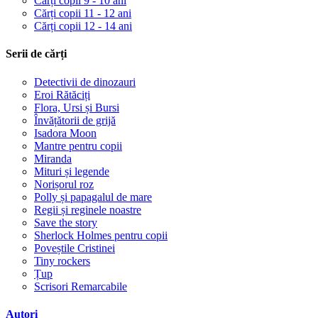
Cărți copii 9 - 10 ani
Cărți copii 11 - 12 ani
Cărți copii 12 - 14 ani
Serii de cărți
Detectivii de dinozauri
Eroi Rătăciți
Flora, Ursi și Bursi
Învățătorii de grijă
Isadora Moon
Mantre pentru copii
Miranda
Mituri și legende
Norișorul roz
Polly și papagalul de mare
Regii și reginele noastre
Save the story
Sherlock Holmes pentru copii
Poveștile Cristinei
Tiny rockers
Țup
Scrisori Remarcabile
Autori