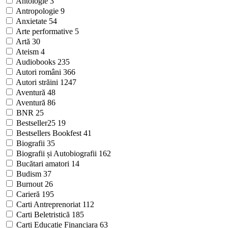
Antologie
3
Antropologie
9
Anxietate
54
Arte performative
5
Artă
30
Ateism
4
Audiobooks
235
Autori români
366
Autori străini
1247
Aventură
48
Aventură
86
BNR
25
Bestseller25
19
Bestsellers Bookfest
41
Biografii
35
Biografii și Autobiografii
162
Bucătari amatori
14
Budism
37
Burnout
26
Carieră
195
Carti Antreprenoriat
112
Carti Beletristică
185
Carti Educatie Financiara
63