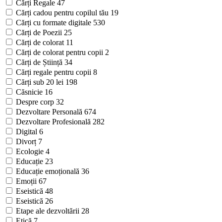
Cărți Regale
47
Cărți cadou pentru copilul tău
19
Cărți cu formate digitale
530
Cărți de Poezii
25
Cărți de colorat
11
Cărți de colorat pentru copii
2
Cărți de Știință
34
Cărți regale pentru copii
8
Cărți sub 20 lei
198
Căsnicie
16
Despre corp
32
Dezvoltare Personală
674
Dezvoltare Profesională
282
Digital
6
Divorț
7
Ecologie
4
Educație
23
Educație emoțională
36
Emoții
67
Eseistică
48
Eseistică
26
Etape ale dezvoltării
28
Etică
7