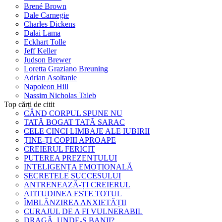
Brené Brown
Dale Carnegie
Charles Dickens
Dalai Lama
Eckhart Tolle
Jeff Keller
Judson Brewer
Loretta Graziano Breuning
Adrian Asoltanie
Napoleon Hill
Nassim Nicholas Taleb
Top cărți de citit
CÂND CORPUL SPUNE NU
TATĂ BOGAT TATĂ SARAC
CELE CINCI LIMBAJE ALE IUBIRII
ȚINE-ȚI COPIII APROAPE
CREIERUL FERICIT
PUTEREA PREZENTULUI
INTELIGENȚA EMOȚIONALĂ
SECRETELE SUCCESULUI
ANTRENEAZĂ-ȚI CREIERUL
ATITUDINEA ESTE TOTUL
ÎMBLÂNZIREA ANXIETĂȚII
CURAJUL DE A FI VULNERABIL
DRAGĂ, UNDE-S BANII?