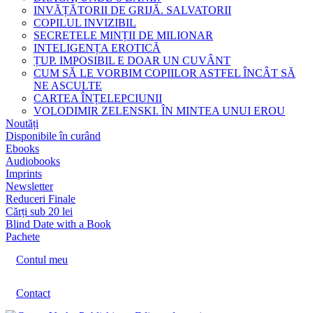
INVĂȚĂTORII DE GRIJĂ. SALVATORII
COPILUL INVIZIBIL
SECRETELE MINȚII DE MILIONAR
INTELIGENȚA EROTICĂ
ȚUP. IMPOSIBIL E DOAR UN CUVÂNT
CUM SĂ LE VORBIM COPIILOR ASTFEL ÎNCÂT SĂ
NE ASCULTE
CARTEA ÎNȚELEPCIUNII
VOLODIMIR ZELENSKI. ÎN MINTEA UNUI EROU
Noutăți
Disponibile în curând
Ebooks
Audiobooks
Imprints
Newsletter
Reduceri Finale
Cărți sub 20 lei
Blind Date with a Book
Pachete
Contul meu
Contact