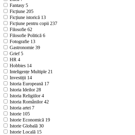
Fantasy
5
Ficțiune
205
Ficțiune istorică
13
Ficțiune pentru copii
237
Filosofie
62
Filosofie Politică
6
Fotografie
13
Gastronomie
39
Grief
5
HR
4
Hobbies
14
Inteligențe Multiple
21
Investiții
14
Istoria Europeană
17
Istoria Ideilor
28
Istoria Religiilor
4
Istoria Românilor
42
Istoria artei
7
Istorie
105
Istorie Economică
19
Istorie Globală
30
Istorie Locală
15