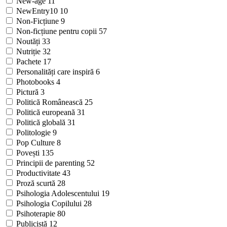
New-age
11
NewEntry10
10
Non-Ficțiune
9
Non-ficțiune pentru copii
57
Noutăți
33
Nutriție
32
Pachete
17
Personalități care inspiră
6
Photobooks
4
Pictură
3
Politică Românească
25
Politică europeană
31
Politică globală
31
Politologie
9
Pop Culture
8
Povești
135
Principii de parenting
52
Productivitate
43
Proză scurtă
28
Psihologia Adolescentului
19
Psihologia Copilului
28
Psihoterapie
80
Publicistă
12