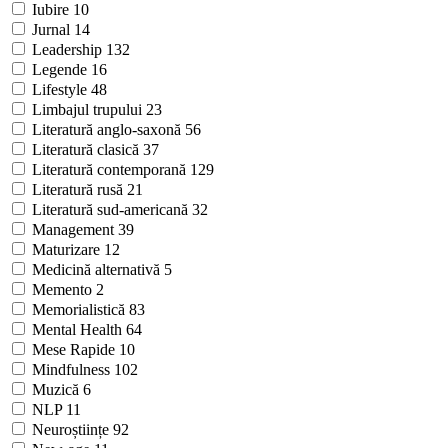
Iubire
10
Jurnal
14
Leadership
132
Legende
16
Lifestyle
48
Limbajul trupului
23
Literatură anglo-saxonă
56
Literatură clasică
37
Literatură contemporană
129
Literatură rusă
21
Literatură sud-americană
32
Management
39
Maturizare
12
Medicină alternativă
5
Memento
2
Memorialistică
83
Mental Health
64
Mese Rapide
10
Mindfulness
102
Muzică
6
NLP
11
Neuroștiințe
92