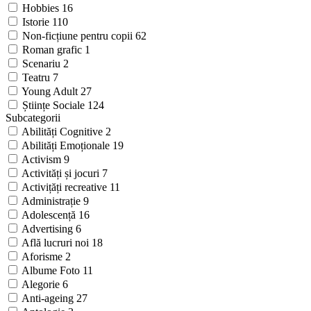
Hobbies
16
Istorie
110
Non-ficțiune pentru copii
62
Roman grafic
1
Scenariu
2
Teatru
7
Young Adult
27
Științe Sociale
124
Subcategorii
Abilități Cognitive
2
Abilități Emoționale
19
Activism
9
Activități și jocuri
7
Activițăți recreative
11
Administrație
9
Adolescență
16
Advertising
6
Află lucruri noi
18
Aforisme
2
Albume Foto
11
Alegorie
6
Anti-ageing
27