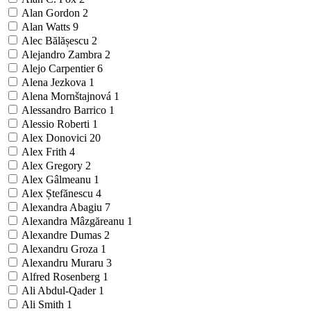
Alan Gordon
2
Alan Watts
9
Alec Bălășescu
2
Alejandro Zambra
2
Alejo Carpentier
6
Alena Jezkova
1
Alena Mornštajnová
1
Alessandro Barrico
1
Alessio Roberti
1
Alex Donovici
20
Alex Frith
4
Alex Gregory
2
Alex Gâlmeanu
1
Alex Ștefănescu
4
Alexandra Abagiu
7
Alexandra Mâzgăreanu
1
Alexandre Dumas
2
Alexandru Groza
1
Alexandru Muraru
3
Alfred Rosenberg
1
Ali Abdul-Qader
1
Ali Smith
1