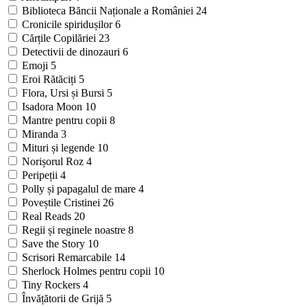
Biblioteca Băncii Naționale a României
24
Cronicile spiridușilor
6
Cărțile Copilăriei
23
Detectivii de dinozauri
6
Emoji
5
Eroi Rătăciți
5
Flora, Ursi și Bursi
5
Isadora Moon
10
Mantre pentru copii
8
Miranda
3
Mituri și legende
10
Norișorul Roz
4
Peripeții
4
Polly și papagalul de mare
4
Poveștile Cristinei
26
Real Reads
20
Regii și reginele noastre
8
Save the Story
10
Scrisori Remarcabile
14
Sherlock Holmes pentru copii
10
Tiny Rockers
4
Învățătorii de Grijă
5