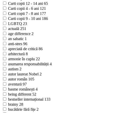
Carti copii 12 - 14 ani
65
Carti copii 4 - 6 ani
121
Carti copii 7 - 8 ani
177
Carti copii 9 - 10 ani
186
LGBTQ
23
actuală
251
age difference
2
an sabatic
1
anti-stres
96
apreciată de critică
86
arhitectură
8
armonie în cuplu
22
asumarea responsabilității
4
autism
2
autor laureat Nobel
2
autor român
105
aventură
97
basme românești
4
being different
52
bestseller internațional
133
brainy
28
bucătărie fără fițe
2