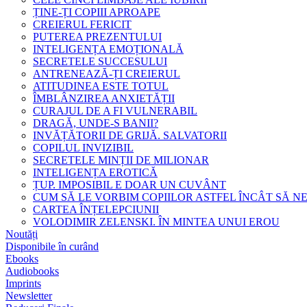
ȚINE-ȚI COPIII APROAPE
CREIERUL FERICIT
PUTEREA PREZENTULUI
INTELIGENȚA EMOȚIONALĂ
SECRETELE SUCCESULUI
ANTRENEAZĂ-ȚI CREIERUL
ATITUDINEA ESTE TOTUL
ÎMBLÂNZIREA ANXIETĂȚII
CURAJUL DE A FI VULNERABIL
DRAGĂ, UNDE-S BANII?
INVĂȚĂTORII DE GRIJĂ. SALVATORII
COPILUL INVIZIBIL
SECRETELE MINȚII DE MILIONAR
INTELIGENȚA EROTICĂ
ȚUP. IMPOSIBIL E DOAR UN CUVÂNT
CUM SĂ LE VORBIM COPIILOR ASTFEL ÎNCÂT SĂ N
CARTEA ÎNȚELEPCIUNII
VOLODIMIR ZELENSKI. ÎN MINTEA UNUI EROU
Noutăți
Disponibile în curând
Ebooks
Audiobooks
Imprints
Newsletter