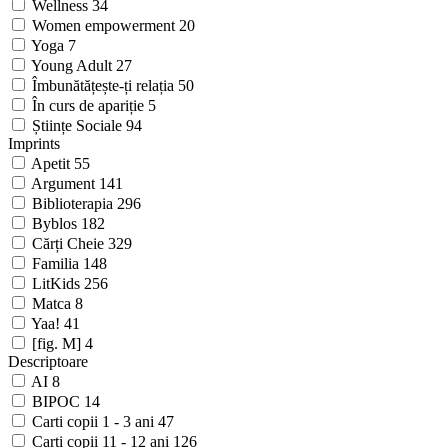
Wellness
34
Women empowerment
20
Yoga
7
Young Adult
27
Îmbunătățește-ți relația
50
În curs de apariție
5
Științe Sociale
94
Imprints
Apetit
55
Argument
141
Biblioterapia
296
Byblos
182
Cărți Cheie
329
Familia
148
LitKids
256
Matca
8
Yaa!
41
[fig. M]
4
Descriptoare
AI
8
BIPOC
14
Carti copii 1 - 3 ani
47
Carti copii 11 - 12 ani
126