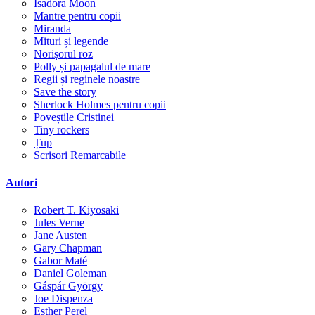
Isadora Moon
Mantre pentru copii
Miranda
Mituri și legende
Norișorul roz
Polly și papagalul de mare
Regii și reginele noastre
Save the story
Sherlock Holmes pentru copii
Poveștile Cristinei
Tiny rockers
Țup
Scrisori Remarcabile
Autori
Robert T. Kiyosaki
Jules Verne
Jane Austen
Gary Chapman
Gabor Maté
Daniel Goleman
Gáspár György
Joe Dispenza
Esther Perel