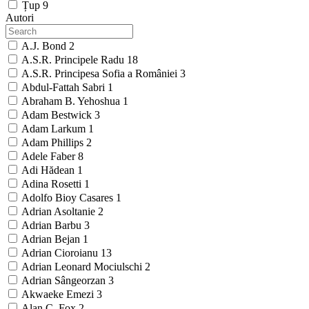
Țup
9
Autori
A.J. Bond
2
A.S.R. Principele Radu
18
A.S.R. Principesa Sofia a României
3
Abdul-Fattah Sabri
1
Abraham B. Yehoshua
1
Adam Bestwick
3
Adam Larkum
1
Adam Phillips
2
Adele Faber
8
Adi Hădean
1
Adina Rosetti
1
Adolfo Bioy Casares
1
Adrian Asoltanie
2
Adrian Barbu
3
Adrian Bejan
1
Adrian Cioroianu
13
Adrian Leonard Mociulschi
2
Adrian Sângeorzan
3
Akwaeke Emezi
3
Alan C. Fox
2