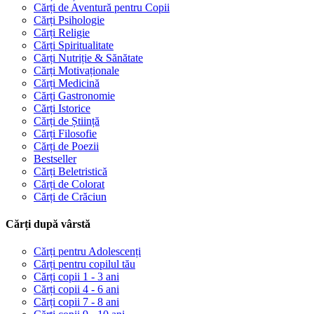
Cărți de Aventură pentru Copii
Cărți Psihologie
Cărți Religie
Cărți Spiritualitate
Cărți Nutriție & Sănătate
Cărți Motivaționale
Cărți Medicină
Cărți Gastronomie
Cărți Istorice
Cărți de Știință
Cărți Filosofie
Cărți de Poezii
Bestseller
Cărți Beletristică
Cărți de Colorat
Cărți de Crăciun
Cărți după vârstă
Cărți pentru Adolescenți
Cărți pentru copilul tău
Cărți copii 1 - 3 ani
Cărți copii 4 - 6 ani
Cărți copii 7 - 8 ani