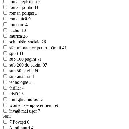
roman epistolar
2
roman politic
11
roman polițist
3
romantică
9
romcom
4
război
12
satirică
26
schimbări sociale
26
sfaturi practice pentru părinți
41
sport
11
sub 100 pagini
71
sub 200 de pagini
97
sub 50 pagini
60
supranatural
1
tehnologie
21
thriller
4
tristă
15
triunghi amoros
12
women's empowerment
59
învață mai ușor
7
Serii
7 Povești
6
Anotimpuri
4