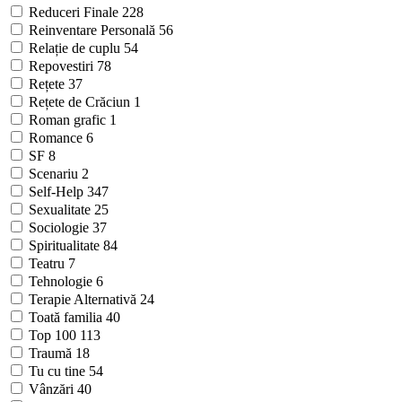
Reduceri Finale
228
Reinventare Personală
56
Relație de cuplu
54
Repovestiri
78
Rețete
37
Rețete de Crăciun
1
Roman grafic
1
Romance
6
SF
8
Scenariu
2
Self-Help
347
Sexualitate
25
Sociologie
37
Spiritualitate
84
Teatru
7
Tehnologie
6
Terapie Alternativă
24
Toată familia
40
Top 100
113
Traumă
18
Tu cu tine
54
Vânzări
40