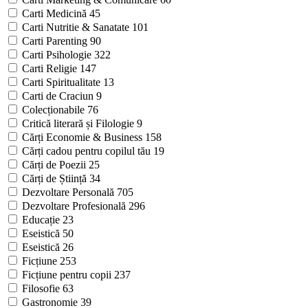
Carti Medicină
45
Carti Nutritie & Sanatate
101
Carti Parenting
90
Carti Psihologie
322
Carti Religie
147
Carti Spiritualitate
13
Carti de Craciun
9
Colecționabile
76
Critică literară și Filologie
9
Cărți Economie & Business
158
Cărți cadou pentru copilul tău
19
Cărți de Poezii
25
Cărți de Știință
34
Dezvoltare Personală
705
Dezvoltare Profesională
296
Educație
23
Eseistică
50
Eseistică
26
Ficțiune
253
Ficțiune pentru copii
237
Filosofie
63
Gastronomie
39