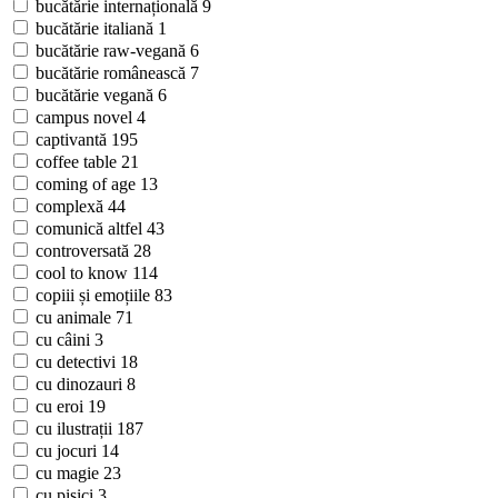
bucătărie internațională
9
bucătărie italiană
1
bucătărie raw-vegană
6
bucătărie românească
7
bucătărie vegană
6
campus novel
4
captivantă
195
coffee table
21
coming of age
13
complexă
44
comunică altfel
43
controversată
28
cool to know
114
copiii și emoțiile
83
cu animale
71
cu câini
3
cu detectivi
18
cu dinozauri
8
cu eroi
19
cu ilustrații
187
cu jocuri
14
cu magie
23
cu pisici
3