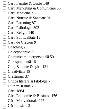
Carti Familie & Cuplu
148
Carti Marketing & Comunicare
56
Carti Medicină
45
Carti Nutritie & Sanatate
91
Carti Parenting
87
Carti Psihologie
302
Carti Religie
140
Carti Spiritualitate
13
Carti de Craciun
9
Coaching
28
Colecționabile
71
Comunicare interpersonală
50
Corespondență
16
Corp & minte & spirit
121
Creativitate
18
Creștinism
37
Critică literară și Filologie
7
Cu ritm și rimă
23
Cărți
1864
Cărți Economie & Business
156
Cărți Motivaționale
227
Cărți Poștale
3