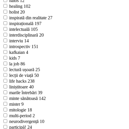
haios
12
healing
102
holist
20
inspirată din realitate
27
inspirațională
197
intelectuală
105
interdisciplinară
20
interviu
14
introspectiv
151
kafkaian
4
kids
7
la job
86
lectură ușoară
25
lecții de viață
50
life hacks
238
liniștitoare
40
marile întrebări
39
minte sănătoasă
142
mister
9
mitologie
18
multi-period
2
neurodivergență
10
participă!
24