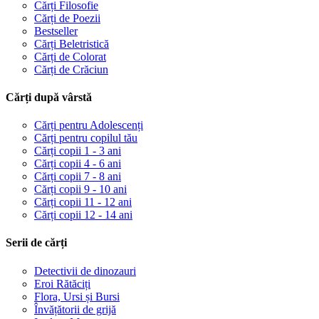
Cărți Filosofie
Cărți de Poezii
Bestseller
Cărți Beletristică
Cărți de Colorat
Cărți de Crăciun
Cărți după vârstă
Cărți pentru Adolescenți
Cărți pentru copilul tău
Cărți copii 1 - 3 ani
Cărți copii 4 - 6 ani
Cărți copii 7 - 8 ani
Cărți copii 9 - 10 ani
Cărți copii 11 - 12 ani
Cărți copii 12 - 14 ani
Serii de cărți
Detectivii de dinozauri
Eroi Rătăciți
Flora, Ursi și Bursi
Învățătorii de grijă