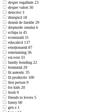
despre regalitate
23
despre valori
30
detectivi
3
distopică
18
dramă de familie
29
drepturile omului
6
echipa ta
45
ecranizată
31
educativă
137
emoționantă
87
entertaining
36
est-vest
33
family bonding
22
feministă
29
fii autentic
35
fii productiv
100
first person
9
for kids
20
fresh
9
friends to lovers
5
funny
60
gen z
1