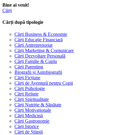
Bine ai venit!
Cărți
Cărți după tipologie
Cărți Business & Economie
Cărți Educație Financiară
Cărți Antreprenoriat
Cărți Marketing & Comunicare
Cărți Dezvoltare Personală
Cărți Familie & Cuplu
Cărți Parenting
Biografii și Autobiografii
Cărți Ficțiune
Cărți de Aventură pentru Copii
Cărți Psihologie
Cărți Religie
Cărți Spiritualitate
Cărți Nutriție & Sănătate
Cărți Motivaționale
Cărți Medicină
Cărți Gastronomie
Cărți Istorice
Cărți de Știință