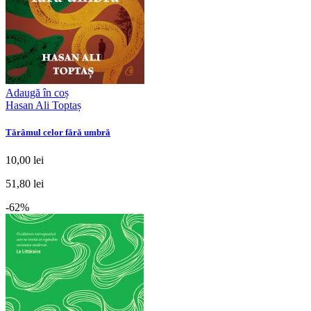
Adaugă în coș
Hasan Ali Toptaș
Tărâmul celor fără umbră
10,00 lei
51,80 lei
-62%