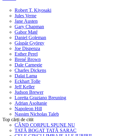
Robert T. Kiyosaki
Jules Verne
Jane Austen
Gary Chapman
Gabor Maté
Daniel Goleman
Gáspár György
Joe Dispenza
Esther Perel
Brené Brown
Dale Carnegie
Charles Dickens
Dalai Lama
Eckhart Tolle
Jeff Keller
Judson Brewer
Loretta Graziano Breuning
Adrian Asoltanie
Napoleon Hill
Nassim Nicholas Taleb
Top cărți de citit
CÂND CORPUL SPUNE NU
TATĂ BOGAT TATĂ SARAC
CELE CINCI LIMBAJE ALE IUBIRII