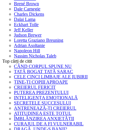
Brené Brown
Dale Carnegie
Charles Dickens
Dalai Lama
Eckhart Tolle
Jeff Keller
Judson Brewer
Loretta Graziano Breuning
Adrian Asoltanie
Napoleon Hill
Nassim Nicholas Taleb
Top cărți de citit
CÂND CORPUL SPUNE NU
TATĂ BOGAT TATĂ SARAC
CELE CINCI LIMBAJE ALE IUBIRII
ȚINE-ȚI COPIII APROAPE
CREIERUL FERICIT
PUTEREA PREZENTULUI
INTELIGENȚA EMOȚIONALĂ
SECRETELE SUCCESULUI
ANTRENEAZĂ-ȚI CREIERUL
ATITUDINEA ESTE TOTUL
ÎMBLÂNZIREA ANXIETĂȚII
CURAJUL DE A FI VULNERABIL
DRAGĂ, UNDE-S BANII?