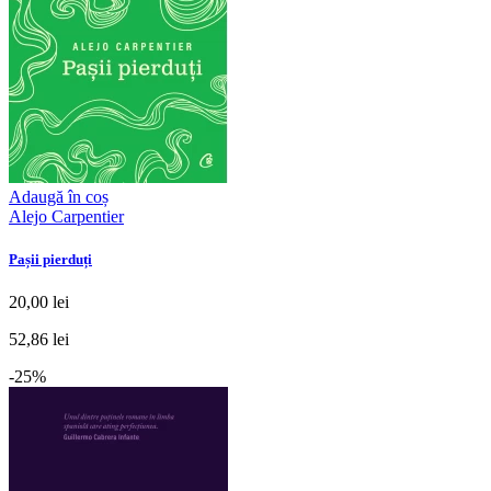
Adaugă în coș
Alejo Carpentier
Pașii pierduți
20,00 lei
52,86 lei
-25%