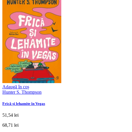
Adaugă în coș
Hunter S. Thompson
Frică și lehamite în Vegas
51,54 lei
68,71 lei