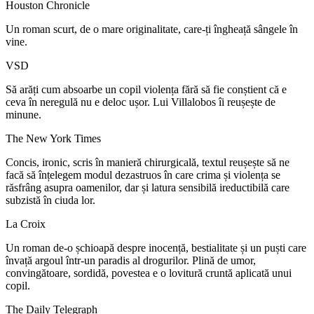
Houston Chronicle
Un roman scurt, de o mare originalitate, care-ți îngheață sângele în
vine.
VSD
Să arăți cum absoarbe un copil violența fără să fie conștient că e
ceva în neregulă nu e deloc ușor. Lui Villalobos îi reușește de
minune.
The New York Times
Concis, ironic, scris în manieră chirurgicală, textul reușește să ne
facă să înțelegem modul dezastruos în care crima și violența se
răsfrâng asupra oamenilor, dar și latura sensibilă ireductibilă care
subzistă în ciuda lor.
La Croix
Un roman de-o șchioapă despre inocență, bestialitate și un puști care
învață argoul într-un paradis al drogurilor. Plină de umor,
convingătoare, sordidă, povestea e o lovitură cruntă aplicată unui
copil.
The Daily Telegraph