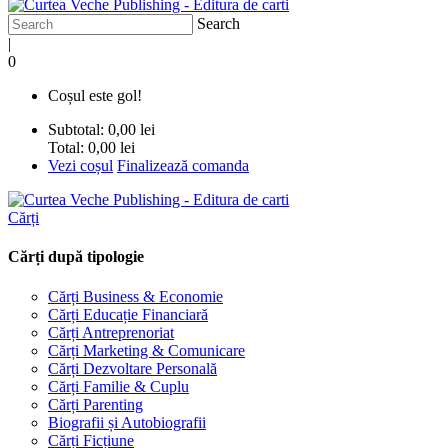
Search
|
0
Coșul este gol!
Subtotal:
0,00 lei
Total:
0,00 lei
Vezi coșul
Finalizează comanda
Cărți
Cărți după tipologie
Cărți Business & Economie
Cărți Educație Financiară
Cărți Antreprenoriat
Cărți Marketing & Comunicare
Cărți Dezvoltare Personală
Cărți Familie & Cuplu
Cărți Parenting
Biografii și Autobiografii
Cărți Ficțiune