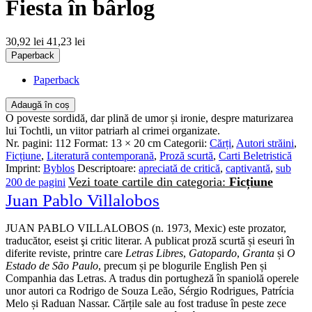
Fiesta în bârlog
30,92 lei
41,23 lei
Paperback
Paperback
Adaugă în coș
O poveste sordidă, dar plină de umor și ironie, despre maturizarea
lui Tochtli, un viitor patriarh al crimei organizate.
Nr. pagini:
112
Format:
13 × 20 cm
Categorii:
Cărți
,
Autori străini
,
Ficțiune
,
Literatură contemporană
,
Proză scurtă
,
Carti Beletristică
Imprint:
Byblos
Descriptoare:
apreciată de critică
,
captivantă
,
sub
Vezi toate cartile din categoria:
Ficțiune
200 de pagini
Juan Pablo Villalobos
JUAN PABLO VILLALOBOS (n. 1973, Mexic) este prozator,
traducător, eseist şi critic literar. A publicat proză scurtă și eseuri în
diferite reviste, printre care
Letras Libres
,
Gatopardo
,
Granta
și
O
Estado de São Paulo
, precum și pe blogurile English Pen și
Companhia das Letras. A tradus din portugheză în spaniolă operele
unor autori ca Rodrigo de Souza Leão, Sérgio Rodrigues, Patrícia
Melo și Raduan Nassar. Cărțile sale au fost traduse în peste zece