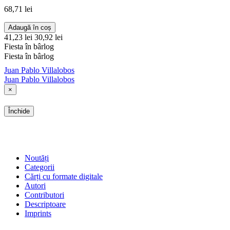
68,71 lei
Adaugă în coș
41,23 lei
30,92 lei
Fiesta în bârlog
Fiesta în bârlog
Juan Pablo Villalobos
Juan Pablo Villalobos
×
Închide
SHOP
Noutăți
Categorii
Cărți cu formate digitale
Autori
Contributori
Descriptoare
Imprints