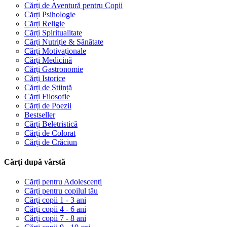
Cărți de Aventură pentru Copii
Cărți Psihologie
Cărți Religie
Cărți Spiritualitate
Cărți Nutriție & Sănătate
Cărți Motivaționale
Cărți Medicină
Cărți Gastronomie
Cărți Istorice
Cărți de Știință
Cărți Filosofie
Cărți de Poezii
Bestseller
Cărți Beletristică
Cărți de Colorat
Cărți de Crăciun
Cărți după vârstă
Cărți pentru Adolescenți
Cărți pentru copilul tău
Cărți copii 1 - 3 ani
Cărți copii 4 - 6 ani
Cărți copii 7 - 8 ani