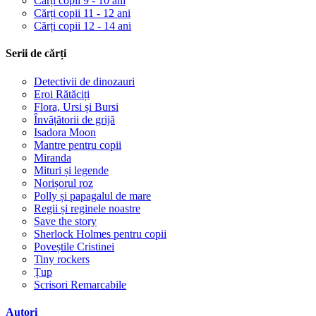
Cărți copii 9 - 10 ani
Cărți copii 11 - 12 ani
Cărți copii 12 - 14 ani
Serii de cărți
Detectivii de dinozauri
Eroi Rătăciți
Flora, Ursi și Bursi
Învățătorii de grijă
Isadora Moon
Mantre pentru copii
Miranda
Mituri și legende
Norișorul roz
Polly și papagalul de mare
Regii și reginele noastre
Save the story
Sherlock Holmes pentru copii
Poveștile Cristinei
Tiny rockers
Țup
Scrisori Remarcabile
Autori