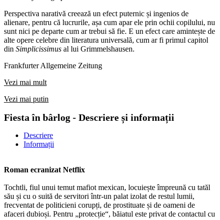
Perspectiva narativă creează un efect puternic și ingenios de
alienare, pentru că lucrurile, așa cum apar ele prin ochii copilului, nu
sunt nici pe departe cum ar trebui să fie. E un efect care amintește de
alte opere celebre din literatura universală, cum ar fi primul capitol
din
Simplicissimus
al lui Grimmelshausen.
Frankfurter Allgemeine Zeitung
Vezi mai mult
Vezi mai putin
Fiesta în bârlog - Descriere și informații
Descriere
Informații
Roman ecranizat Netflix
Tochtli, fiul unui temut mafiot mexican, locuiește împreună cu tatăl
său și cu o suită de servitori într-un palat izolat de restul lumii,
frecventat de politicieni corupți, de prostituate și de oameni de
afaceri dubioși. Pentru „protecție“, băiatul este privat de contactul cu