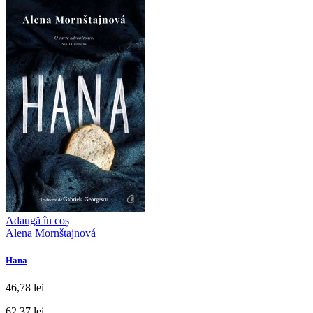
Adaugă în coș
Alena Mornštajnová
Hana
46,78 lei
62,37 lei