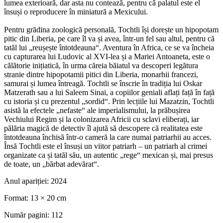
lumea exterioară, dar asta nu contează, pentru că palatul este el
însuși o reproducere în miniatură a Mexicului.
Pentru grădina zoologică personală, Tochtli își dorește un hipopotam
pitic din Liberia, pe care îl va și avea, într-un fel sau altul, pentru că
tatăl lui „reușește întotdeauna“. Aventura în Africa, ce se va încheia
cu capturarea lui Ludovic al XVI-lea și a Mariei Antoaneta, este o
călătorie inițiatică, în urma căreia băiatul va descoperi legătura
stranie dintre hipopotamii pitici din Liberia, monarhii francezi,
samurai și lumea întreagă. Tochtli se înscrie în tradiția lui Oskar
Matzerath sau a lui Saleem Sinai, a copiilor geniali aflați față în față
cu istoria și cu prezentul „sordid“. Prin lecțiile lui Mazatzin, Tochtli
asistă la efectele „nefaste“ ale imperialismului, la prăbușirea
Vechiului Regim și la colonizarea Africii cu sclavi eliberați, iar
pălăria magică de detectiv îl ajută să descopere că realitatea este
întotdeauna închisă într-o cameră la care numai patriarhii au acces.
Însă Tochtli este el însuși un viitor patriarh ‒ un patriarh al crimei
organizate ca și tatăl său, un autentic „rege“ mexican și, mai presus
de toate, un „bărbat adevărat“.
Anul apariției:
2024
Format:
13 × 20 cm
Număr pagini:
112