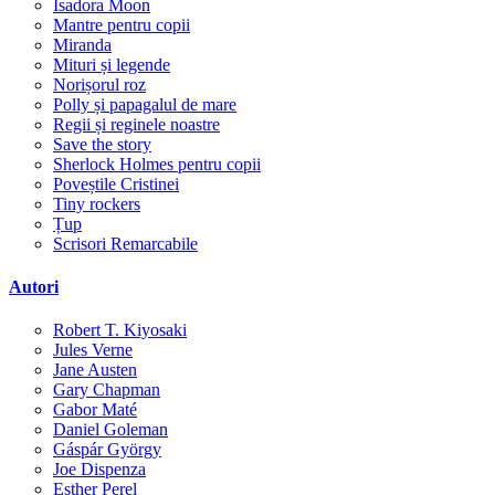
Isadora Moon
Mantre pentru copii
Miranda
Mituri și legende
Norișorul roz
Polly și papagalul de mare
Regii și reginele noastre
Save the story
Sherlock Holmes pentru copii
Poveștile Cristinei
Tiny rockers
Țup
Scrisori Remarcabile
Autori
Robert T. Kiyosaki
Jules Verne
Jane Austen
Gary Chapman
Gabor Maté
Daniel Goleman
Gáspár György
Joe Dispenza
Esther Perel