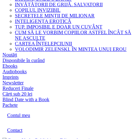
INVĂȚĂTORII DE GRIJĂ. SALVATORII
COPILUL INVIZIBIL
SECRETELE MINȚII DE MILIONAR
INTELIGENȚA EROTICĂ
ȚUP. IMPOSIBIL E DOAR UN CUVÂNT
CUM SĂ LE VORBIM COPIILOR ASTFEL ÎNCÂT SĂ
NE ASCULTE
CARTEA ÎNȚELEPCIUNII
VOLODIMIR ZELENSKI. ÎN MINTEA UNUI EROU
Noutăți
Disponibile în curând
Ebooks
Audiobooks
Imprints
Newsletter
Reduceri Finale
Cărți sub 20 lei
Blind Date with a Book
Pachete
Contul meu
Contact