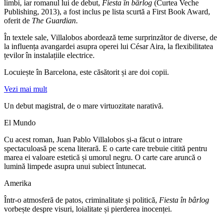
limbi, iar romanul lui de debut,
Fiesta în bârlog
(Curtea Veche
Publishing, 2013), a fost inclus pe lista scurtă a First Book Award,
oferit de
The Guardian
.
În textele sale, Villalobos abordează teme surprinzător de diverse, de
la influența avangardei asupra operei lui César Aira, la flexibilitatea
țevilor în instalațiile electrice.
Locuiește în Barcelona, este căsătorit și are doi copii.
Vezi mai mult
Un debut magistral, de o mare virtuozitate narativă.
El Mundo
Cu acest roman, Juan Pablo Villalobos și-a făcut o intrare
spectaculoasă pe scena literară. E o carte care trebuie citită pentru
marea ei valoare estetică și umorul negru. O carte care aruncă o
lumină limpede asupra unui subiect întunecat.
Amerika
Într-o atmosferă de patos, criminalitate și politică,
Fiesta în bârlog
vorbește despre visuri, loialitate și pierderea inocenței.