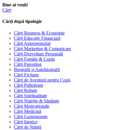
Bine ai venit!
Cărți
Cărți după tipologie
Cărți Business & Economie
Cărți Educație Financiară
Cărți Antreprenoriat
Cărți Marketing & Comunicare
Cărți Dezvoltare Personală
Cărți Familie & Cuplu
Cărți Parenting
Biografii și Autobiografii
Cărți Ficțiune
Cărți de Aventură pentru Copii
Cărți Psihologie
Cărți Religie
Cărți Spiritualitate
Cărți Nutriție & Sănătate
Cărți Motivaționale
Cărți Medicină
Cărți Gastronomie
Cărți Istorice
Cărți de Știință