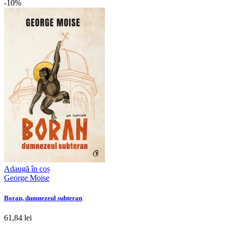
-10%
Adaugă în coș
George Moise
Boran, dumnezeul subteran
61,84 lei