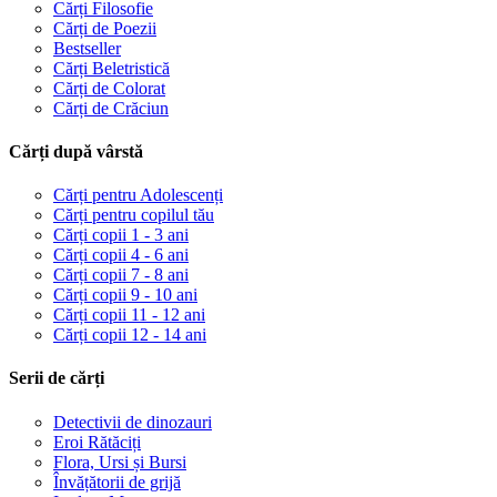
Cărți Filosofie
Cărți de Poezii
Bestseller
Cărți Beletristică
Cărți de Colorat
Cărți de Crăciun
Cărți după vârstă
Cărți pentru Adolescenți
Cărți pentru copilul tău
Cărți copii 1 - 3 ani
Cărți copii 4 - 6 ani
Cărți copii 7 - 8 ani
Cărți copii 9 - 10 ani
Cărți copii 11 - 12 ani
Cărți copii 12 - 14 ani
Serii de cărți
Detectivii de dinozauri
Eroi Rătăciți
Flora, Ursi și Bursi
Învățătorii de grijă