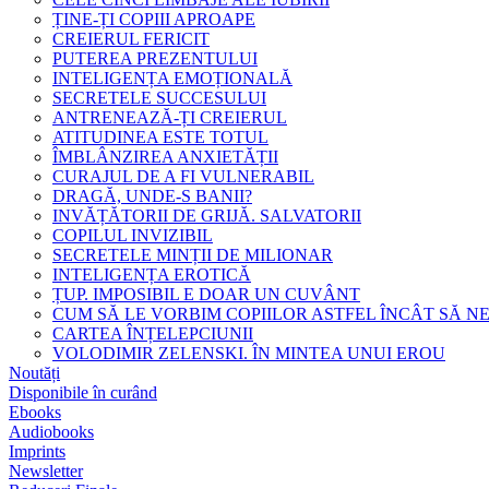
ȚINE-ȚI COPIII APROAPE
CREIERUL FERICIT
PUTEREA PREZENTULUI
INTELIGENȚA EMOȚIONALĂ
SECRETELE SUCCESULUI
ANTRENEAZĂ-ȚI CREIERUL
ATITUDINEA ESTE TOTUL
ÎMBLÂNZIREA ANXIETĂȚII
CURAJUL DE A FI VULNERABIL
DRAGĂ, UNDE-S BANII?
INVĂȚĂTORII DE GRIJĂ. SALVATORII
COPILUL INVIZIBIL
SECRETELE MINȚII DE MILIONAR
INTELIGENȚA EROTICĂ
ȚUP. IMPOSIBIL E DOAR UN CUVÂNT
CUM SĂ LE VORBIM COPIILOR ASTFEL ÎNCÂT SĂ N
CARTEA ÎNȚELEPCIUNII
VOLODIMIR ZELENSKI. ÎN MINTEA UNUI EROU
Noutăți
Disponibile în curând
Ebooks
Audiobooks
Imprints
Newsletter