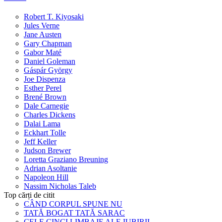
Robert T. Kiyosaki
Jules Verne
Jane Austen
Gary Chapman
Gabor Maté
Daniel Goleman
Gáspár György
Joe Dispenza
Esther Perel
Brené Brown
Dale Carnegie
Charles Dickens
Dalai Lama
Eckhart Tolle
Jeff Keller
Judson Brewer
Loretta Graziano Breuning
Adrian Asoltanie
Napoleon Hill
Nassim Nicholas Taleb
Top cărți de citit
CÂND CORPUL SPUNE NU
TATĂ BOGAT TATĂ SARAC
CELE CINCI LIMBAJE ALE IUBIRII