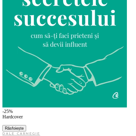
-25%
Hardcover
Răsfoiește
DALE CARNEGIE