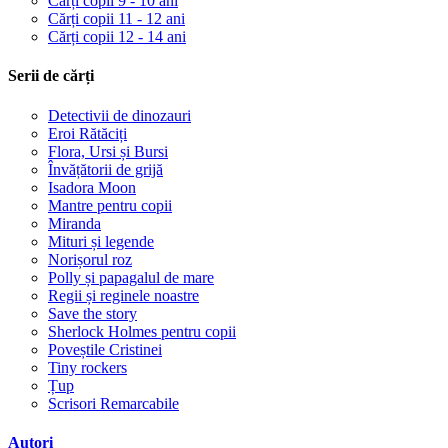
Cărți copii 9 - 10 ani
Cărți copii 11 - 12 ani
Cărți copii 12 - 14 ani
Serii de cărți
Detectivii de dinozauri
Eroi Rătăciți
Flora, Ursi și Bursi
Învățătorii de grijă
Isadora Moon
Mantre pentru copii
Miranda
Mituri și legende
Norișorul roz
Polly și papagalul de mare
Regii și reginele noastre
Save the story
Sherlock Holmes pentru copii
Poveștile Cristinei
Tiny rockers
Țup
Scrisori Remarcabile
Autori