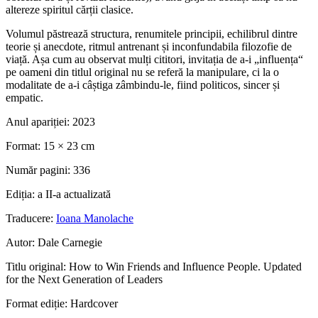
altereze spiritul cărții clasice.
Volumul păstrează structura, renumitele principii, echilibrul dintre
teorie și anecdote, ritmul antrenant și inconfundabila filozofie de
viață. Așa cum au observat mulți cititori, invitația de a-i „influența“
pe oameni din titlul original nu se referă la manipulare, ci la o
modalitate de a-i câștiga zâmbindu-le, fiind politicos, sincer și
empatic.
Anul apariției:
2023
Format:
15 × 23 cm
Număr pagini:
336
Ediția:
a II-a actualizată
Traducere:
Ioana Manolache
Autor:
Dale Carnegie
Titlu original:
How to Win Friends and Influence People. Updated
for the Next Generation of Leaders
Format ediție:
Hardcover