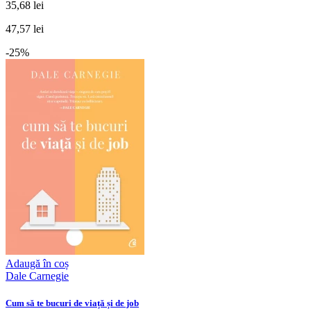
35,68 lei
47,57 lei
-25%
Adaugă în coș
Dale Carnegie
Cum să te bucuri de viață și de job