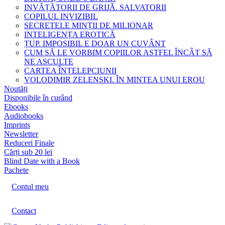
INVĂȚĂTORII DE GRIJĂ. SALVATORII
COPILUL INVIZIBIL
SECRETELE MINȚII DE MILIONAR
INTELIGENȚA EROTICĂ
ȚUP. IMPOSIBIL E DOAR UN CUVÂNT
CUM SĂ LE VORBIM COPIILOR ASTFEL ÎNCÂT SĂ
NE ASCULTE
CARTEA ÎNȚELEPCIUNII
VOLODIMIR ZELENSKI. ÎN MINTEA UNUI EROU
Noutăți
Disponibile în curând
Ebooks
Audiobooks
Imprints
Newsletter
Reduceri Finale
Cărți sub 20 lei
Blind Date with a Book
Pachete
Contul meu
Contact