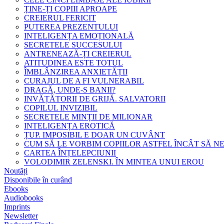
ȚINE-ȚI COPIII APROAPE
CREIERUL FERICIT
PUTEREA PREZENTULUI
INTELIGENȚA EMOȚIONALĂ
SECRETELE SUCCESULUI
ANTRENEAZĂ-ȚI CREIERUL
ATITUDINEA ESTE TOTUL
ÎMBLÂNZIREA ANXIETĂȚII
CURAJUL DE A FI VULNERABIL
DRAGĂ, UNDE-S BANII?
INVĂȚĂTORII DE GRIJĂ. SALVATORII
COPILUL INVIZIBIL
SECRETELE MINȚII DE MILIONAR
INTELIGENȚA EROTICĂ
ȚUP. IMPOSIBIL E DOAR UN CUVÂNT
CUM SĂ LE VORBIM COPIILOR ASTFEL ÎNCÂT SĂ N
CARTEA ÎNȚELEPCIUNII
VOLODIMIR ZELENSKI. ÎN MINTEA UNUI EROU
Noutăți
Disponibile în curând
Ebooks
Audiobooks
Imprints
Newsletter