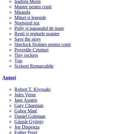
Isadora Moon
Mantre pentru copii
Miranda
Mituri și legende
Norișorul roz
Polly și papagalul de mare
Regii și reginele noastre
Save the story
Sherlock Holmes pentru copii
Poveștile Cristinei
Tiny rockers
Țup
Scrisori Remarcabile
Autori
Robert T. Kiyosaki
Jules Verne
Jane Austen
Gary Chapman
Gabor Maté
Daniel Goleman
Gáspár György
Joe Dispenza
Esther Perel