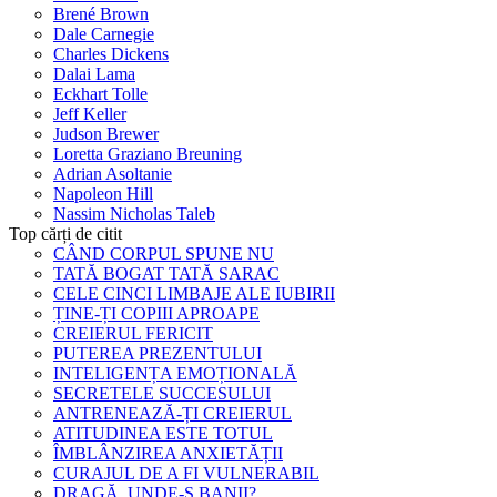
Brené Brown
Dale Carnegie
Charles Dickens
Dalai Lama
Eckhart Tolle
Jeff Keller
Judson Brewer
Loretta Graziano Breuning
Adrian Asoltanie
Napoleon Hill
Nassim Nicholas Taleb
Top cărți de citit
CÂND CORPUL SPUNE NU
TATĂ BOGAT TATĂ SARAC
CELE CINCI LIMBAJE ALE IUBIRII
ȚINE-ȚI COPIII APROAPE
CREIERUL FERICIT
PUTEREA PREZENTULUI
INTELIGENȚA EMOȚIONALĂ
SECRETELE SUCCESULUI
ANTRENEAZĂ-ȚI CREIERUL
ATITUDINEA ESTE TOTUL
ÎMBLÂNZIREA ANXIETĂȚII
CURAJUL DE A FI VULNERABIL
DRAGĂ, UNDE-S BANII?