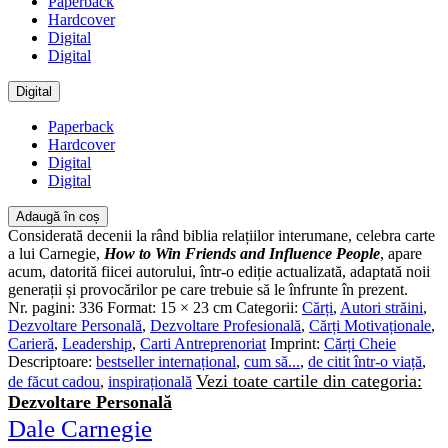
Paperback
Hardcover
Digital
Digital
Digital
Paperback
Hardcover
Digital
Digital
Adaugă în coș
Considerată decenii la rând biblia relațiilor interumane, celebra carte
a lui Carnegie,
How to Win Friends and Influence People
, apare
acum, datorită fiicei autorului, într-o ediție actualizată, adaptată noii
generații și provocărilor pe care trebuie să le înfrunte în prezent.
Nr. pagini:
336
Format:
15 × 23 cm
Categorii:
Cărți
,
Autori străini
,
Dezvoltare Personală
,
Dezvoltare Profesională
,
Cărți Motivaționale
,
Carieră
,
Leadership
,
Carti Antreprenoriat
Imprint:
Cărți Cheie
Descriptoare:
bestseller internațional
,
cum să...
,
de citit într-o viață
,
Vezi toate cartile din categoria:
de făcut cadou
,
inspirațională
Dezvoltare Personală
Dale Carnegie