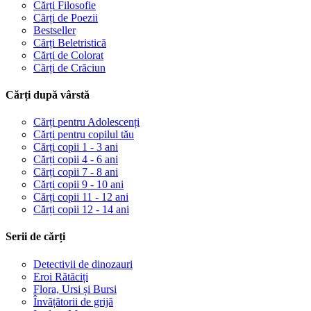
Cărți Filosofie
Cărți de Poezii
Bestseller
Cărți Beletristică
Cărți de Colorat
Cărți de Crăciun
Cărți după vârstă
Cărți pentru Adolescenți
Cărți pentru copilul tău
Cărți copii 1 - 3 ani
Cărți copii 4 - 6 ani
Cărți copii 7 - 8 ani
Cărți copii 9 - 10 ani
Cărți copii 11 - 12 ani
Cărți copii 12 - 14 ani
Serii de cărți
Detectivii de dinozauri
Eroi Rătăciți
Flora, Ursi și Bursi
Învățătorii de grijă