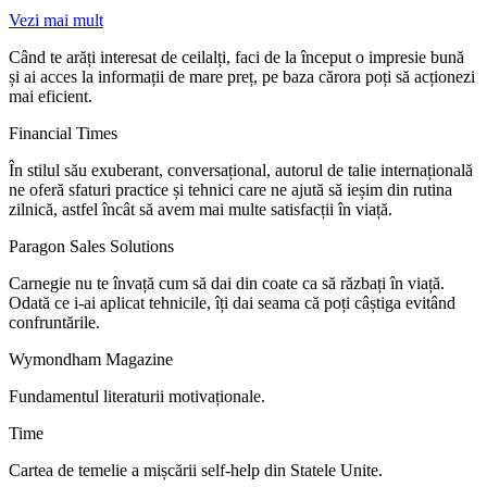
Vezi mai mult
Când te arăți interesat de ceilalți, faci de la început o impresie bună
și ai acces la informații de mare preț, pe baza cărora poți să acționezi
mai eficient.
Financial Times
În stilul său exuberant, conversațional, autorul de talie internațională
ne oferă sfaturi practice și tehnici care ne ajută să ieșim din rutina
zilnică, astfel încât să avem mai multe satisfacții în viață.
Paragon Sales Solutions
Carnegie nu te învață cum să dai din coate ca să răzbați în viață.
Odată ce i-ai aplicat tehnicile, îți dai seama că poți câștiga evitând
confruntările.
Wymondham Magazine
Fundamentul literaturii motivaționale.
Time
Cartea de temelie a mișcării self-help din Statele Unite.