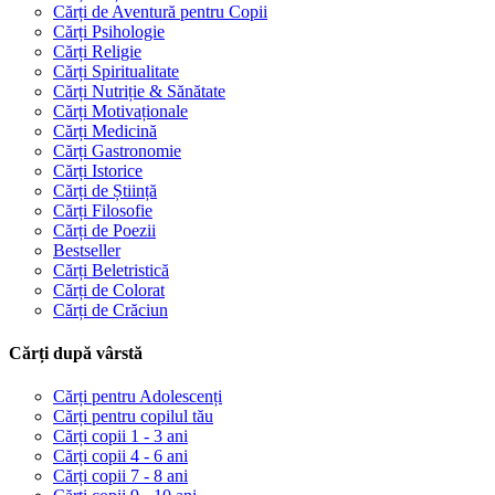
Cărți de Aventură pentru Copii
Cărți Psihologie
Cărți Religie
Cărți Spiritualitate
Cărți Nutriție & Sănătate
Cărți Motivaționale
Cărți Medicină
Cărți Gastronomie
Cărți Istorice
Cărți de Știință
Cărți Filosofie
Cărți de Poezii
Bestseller
Cărți Beletristică
Cărți de Colorat
Cărți de Crăciun
Cărți după vârstă
Cărți pentru Adolescenți
Cărți pentru copilul tău
Cărți copii 1 - 3 ani
Cărți copii 4 - 6 ani
Cărți copii 7 - 8 ani