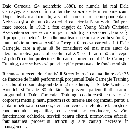
Dale Carnegie (24 noiembrie 1888), pe numele lui real Dale
Carnagey, s‑a născut într‑o familie săracă de fermieri americani.
După absolvirea facultăţii, a vândut cursuri prin corespondenţă în
Nebraska şi a obţinut câteva roluri ca actor la New York, fără prea
mare succes. În 1912 a fost angajat de Young Men's Christian
Association să predea cursuri pentru adulţi şi a descoperit, fără să își
fi propus, o metodă de a diminua teama celor care vorbesc în faţa
unui public numeros. Astfel a început faimoasa carieră a lui Dale
Carnegie, care a ajuns să fie considerat cel mai mare autor de
literatură motivaţională al secolului al XX‑lea. În anii ’50 au început
să prindă contur proiectele din cadrul programului Dale Carnegie
Training, care se bazează pe principiile promovate de fondatorul său.
Recunoscut recent de către Wall Street Journal ca una dintre cele 25
de francize de înaltă performanță, programul Dale Carnegie Training
a elaborat cursuri disponibile în 25 de limbi, în Statele Unite ale
Americii și în alte 80 de țări. În prezent, partenerii din cadrul
programului Dale Carnegie Training colaborează cu sute de
corporații medii și mari, precum și cu diferite alte organizații pentru a
ajuta firmele să aibă succes, derulând cercetări referitoare la creşterea
randamentului angajaților, cu accent pe conducere, vânzări,
funcționarea echipelor, servicii pentru clienţi, promovarea afacerii,
îmbunătățirea procesului muncii și alte calități necesare în
management.