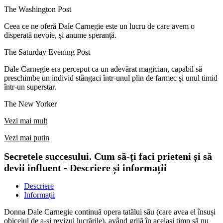
The Washington Post
Ceea ce ne oferă Dale Carnegie este un lucru de care avem o
disperată nevoie, și anume speranță.
The Saturday Evening Post
Dale Carnegie era perceput ca un adevărat magician, capabil să
preschimbe un individ stângaci într-unul plin de farmec și unul timid
într-un superstar.
The New Yorker
Vezi mai mult
Vezi mai putin
Secretele succesului. Cum să-ți faci prieteni și să
devii influent - Descriere și informații
Descriere
Informații
Donna Dale Carnegie continuă opera tatălui său (care avea el însuși
obiceiul de a-și revizui lucrările), având grijă în același timp să nu