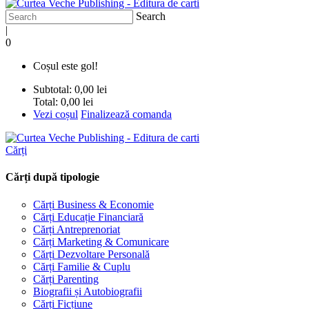
Search
|
0
Coșul este gol!
Subtotal:
0,00 lei
Total:
0,00 lei
Vezi coșul
Finalizează comanda
Cărți
Cărți după tipologie
Cărți Business & Economie
Cărți Educație Financiară
Cărți Antreprenoriat
Cărți Marketing & Comunicare
Cărți Dezvoltare Personală
Cărți Familie & Cuplu
Cărți Parenting
Biografii și Autobiografii
Cărți Ficțiune