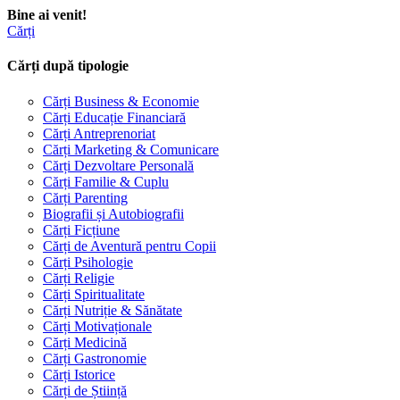
Bine ai venit!
Cărți
Cărți după tipologie
Cărți Business & Economie
Cărți Educație Financiară
Cărți Antreprenoriat
Cărți Marketing & Comunicare
Cărți Dezvoltare Personală
Cărți Familie & Cuplu
Cărți Parenting
Biografii și Autobiografii
Cărți Ficțiune
Cărți de Aventură pentru Copii
Cărți Psihologie
Cărți Religie
Cărți Spiritualitate
Cărți Nutriție & Sănătate
Cărți Motivaționale
Cărți Medicină
Cărți Gastronomie
Cărți Istorice
Cărți de Știință