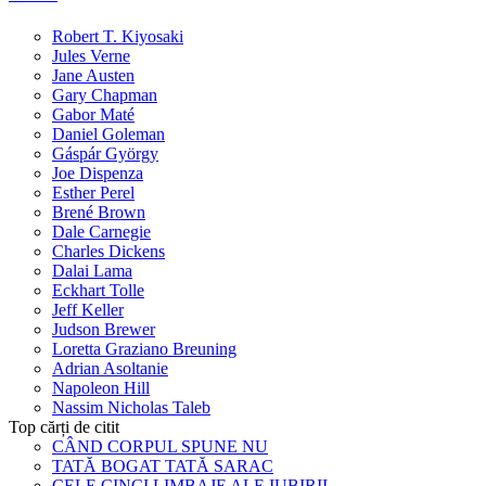
Robert T. Kiyosaki
Jules Verne
Jane Austen
Gary Chapman
Gabor Maté
Daniel Goleman
Gáspár György
Joe Dispenza
Esther Perel
Brené Brown
Dale Carnegie
Charles Dickens
Dalai Lama
Eckhart Tolle
Jeff Keller
Judson Brewer
Loretta Graziano Breuning
Adrian Asoltanie
Napoleon Hill
Nassim Nicholas Taleb
Top cărți de citit
CÂND CORPUL SPUNE NU
TATĂ BOGAT TATĂ SARAC
CELE CINCI LIMBAJE ALE IUBIRII