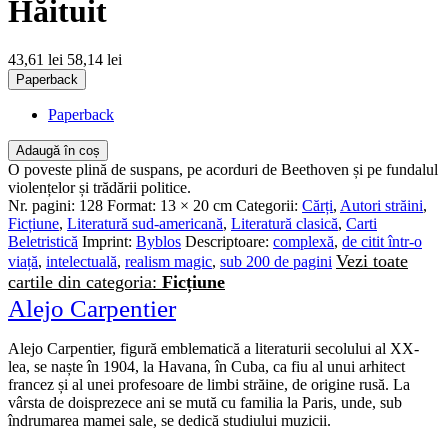
Hăituit
43,61 lei
58,14 lei
Paperback
Paperback
Adaugă în coș
O poveste plină de suspans, pe acorduri de Beethoven și pe fundalul
violențelor și trădării politice.
Nr. pagini:
128
Format:
13 × 20 cm
Categorii:
Cărți
,
Autori străini
,
Ficțiune
,
Literatură sud-americană
,
Literatură clasică
,
Carti
Beletristică
Imprint:
Byblos
Descriptoare:
complexă
,
de citit într-o
Vezi toate
viață
,
intelectuală
,
realism magic
,
sub 200 de pagini
cartile din categoria:
Ficțiune
Alejo Carpentier
Alejo Carpentier, figură emblematică a literaturii secolului al XX-
lea, se naște în 1904, la Havana, în Cuba, ca fiu al unui arhitect
francez și al unei profesoare de limbi străine, de origine rusă. La
vârsta de doisprezece ani se mută cu familia la Paris, unde, sub
îndrumarea mamei sale, se dedică studiului muzicii.