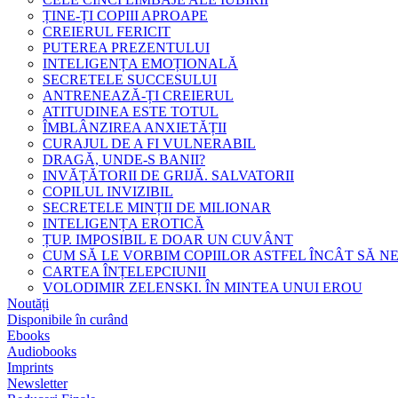
ȚINE-ȚI COPIII APROAPE
CREIERUL FERICIT
PUTEREA PREZENTULUI
INTELIGENȚA EMOȚIONALĂ
SECRETELE SUCCESULUI
ANTRENEAZĂ-ȚI CREIERUL
ATITUDINEA ESTE TOTUL
ÎMBLÂNZIREA ANXIETĂȚII
CURAJUL DE A FI VULNERABIL
DRAGĂ, UNDE-S BANII?
INVĂȚĂTORII DE GRIJĂ. SALVATORII
COPILUL INVIZIBIL
SECRETELE MINȚII DE MILIONAR
INTELIGENȚA EROTICĂ
ȚUP. IMPOSIBIL E DOAR UN CUVÂNT
CUM SĂ LE VORBIM COPIILOR ASTFEL ÎNCÂT SĂ N
CARTEA ÎNȚELEPCIUNII
VOLODIMIR ZELENSKI. ÎN MINTEA UNUI EROU
Noutăți
Disponibile în curând
Ebooks
Audiobooks
Imprints
Newsletter