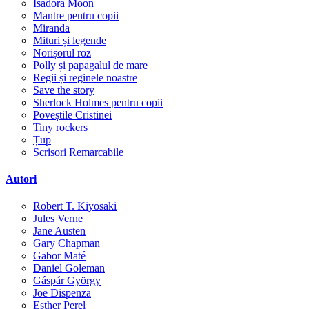
Isadora Moon
Mantre pentru copii
Miranda
Mituri și legende
Norișorul roz
Polly și papagalul de mare
Regii și reginele noastre
Save the story
Sherlock Holmes pentru copii
Poveștile Cristinei
Tiny rockers
Țup
Scrisori Remarcabile
Autori
Robert T. Kiyosaki
Jules Verne
Jane Austen
Gary Chapman
Gabor Maté
Daniel Goleman
Gáspár György
Joe Dispenza
Esther Perel