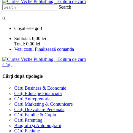
Search
|
0
Coșul este gol!
Subtotal:
0,00 lei
Total:
0,00 lei
Vezi coșul
Finalizează comanda
Cărți
Cărți după tipologie
Cărți Business & Economie
Cărți Educație Financiară
Cărți Antreprenoriat
Cărți Marketing & Comunicare
Cărți Dezvoltare Personală
Cărți Familie & Cuplu
Cărți Parenting
Biografii și Autobiografii
Cărți Ficțiune