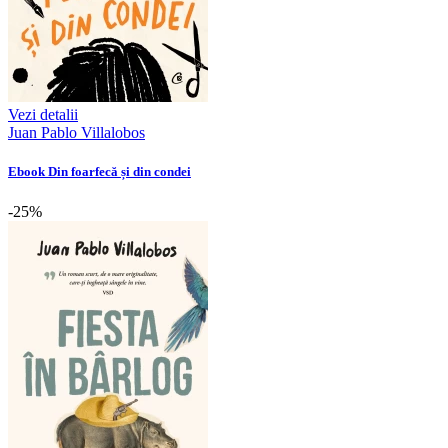
Vezi detalii
Juan Pablo Villalobos
Ebook Din foarfecă și din condei
-25%