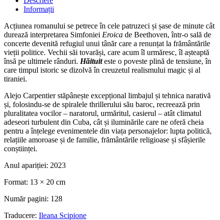
Descriere
Informații
Acțiunea romanului se petrece în cele patruzeci și șase de minute cât
durează interpretarea Simfoniei
Eroica
de Beethoven, într-o sală de
concerte devenită refugiul unui tânăr care a renunțat la frământările
vieții politice. Vechii săi tovarăși, care acum îl urmăresc, îl așteaptă
însă pe ultimele rânduri.
Hăituit
este o poveste plină de tensiune, în
care timpul istoric se dizolvă în creuzetul realismului magic și al
tiraniei.
Alejo Carpentier stăpânește excepțional limbajul și tehnica narativă
și, folosindu-se de spiralele thrillerului său baroc, recreează prin
pluralitatea vocilor – naratorul, urmăritul, casierul – atât climatul
adeseori turbulent din Cuba, cât și iluminările care ne oferă cheia
pentru a înțelege evenimentele din viața personajelor: lupta politică,
relațiile amoroase și de familie, frământările religioase și sfâșierile
conștiinței.
Anul apariției:
2023
Format:
13 × 20 cm
Număr pagini:
128
Traducere:
Ileana Scipione