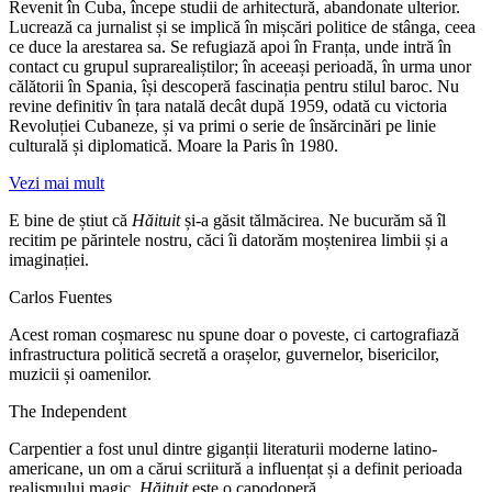
Revenit în Cuba, începe studii de arhitectură, abandonate ulterior.
Lucrează ca jurnalist și se implică în mișcări politice de stânga, ceea
ce duce la arestarea sa. Se refugiază apoi în Franța, unde intră în
contact cu grupul suprarealiștilor; în aceeași perioadă, în urma unor
călătorii în Spania, își descoperă fascinația pentru stilul baroc. Nu
revine definitiv în țara natală decât după 1959, odată cu victoria
Revoluției Cubaneze, și va primi o serie de însărcinări pe linie
culturală și diplomatică. Moare la Paris în 1980.
Vezi mai mult
E bine de știut că
Hăituit
și-a găsit tălmăcirea. Ne bucurăm să îl
recitim pe părintele nostru, căci îi datorăm moștenirea limbii și a
imaginației.
Carlos Fuentes
Acest roman coșmaresc nu spune doar o poveste, ci cartografiază
infrastructura politică secretă a orașelor, guvernelor, bisericilor,
muzicii și oamenilor.
The Independent
Carpentier a fost unul dintre giganții literaturii moderne latino-
americane, un om a cărui scriitură a influențat și a definit perioada
realismului magic.
Hăituit
este o capodoperă.