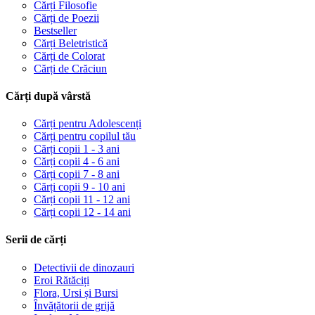
Cărți Filosofie
Cărți de Poezii
Bestseller
Cărți Beletristică
Cărți de Colorat
Cărți de Crăciun
Cărți după vârstă
Cărți pentru Adolescenți
Cărți pentru copilul tău
Cărți copii 1 - 3 ani
Cărți copii 4 - 6 ani
Cărți copii 7 - 8 ani
Cărți copii 9 - 10 ani
Cărți copii 11 - 12 ani
Cărți copii 12 - 14 ani
Serii de cărți
Detectivii de dinozauri
Eroi Rătăciți
Flora, Ursi și Bursi
Învățătorii de grijă