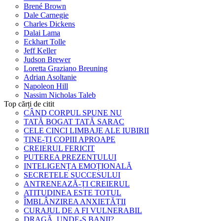
Brené Brown
Dale Carnegie
Charles Dickens
Dalai Lama
Eckhart Tolle
Jeff Keller
Judson Brewer
Loretta Graziano Breuning
Adrian Asoltanie
Napoleon Hill
Nassim Nicholas Taleb
Top cărți de citit
CÂND CORPUL SPUNE NU
TATĂ BOGAT TATĂ SARAC
CELE CINCI LIMBAJE ALE IUBIRII
ȚINE-ȚI COPIII APROAPE
CREIERUL FERICIT
PUTEREA PREZENTULUI
INTELIGENȚA EMOȚIONALĂ
SECRETELE SUCCESULUI
ANTRENEAZĂ-ȚI CREIERUL
ATITUDINEA ESTE TOTUL
ÎMBLÂNZIREA ANXIETĂȚII
CURAJUL DE A FI VULNERABIL
DRAGĂ, UNDE-S BANII?