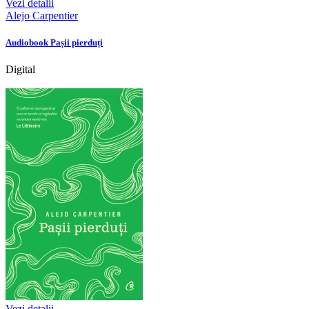
Vezi detalii
Alejo Carpentier
Audiobook Pașii pierduți
Digital
Vezi detalii