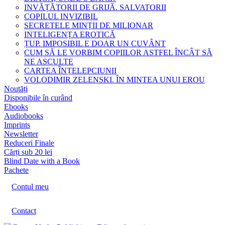
INVĂȚĂTORII DE GRIJĂ. SALVATORII
COPILUL INVIZIBIL
SECRETELE MINȚII DE MILIONAR
INTELIGENȚA EROTICĂ
ȚUP. IMPOSIBIL E DOAR UN CUVÂNT
CUM SĂ LE VORBIM COPIILOR ASTFEL ÎNCÂT SĂ
NE ASCULTE
CARTEA ÎNȚELEPCIUNII
VOLODIMIR ZELENSKI. ÎN MINTEA UNUI EROU
Noutăți
Disponibile în curând
Ebooks
Audiobooks
Imprints
Newsletter
Reduceri Finale
Cărți sub 20 lei
Blind Date with a Book
Pachete
Contul meu
Contact