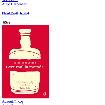
Alejo Carpentier
Ebook Pașii pierduți
-66%
Adaugă în coș