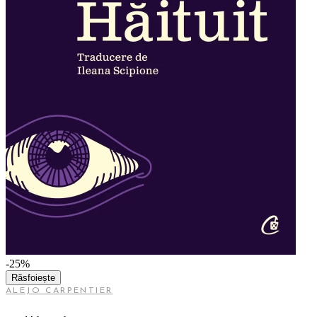
-25%
Răsfoiește
ALEJO CARPENTIER