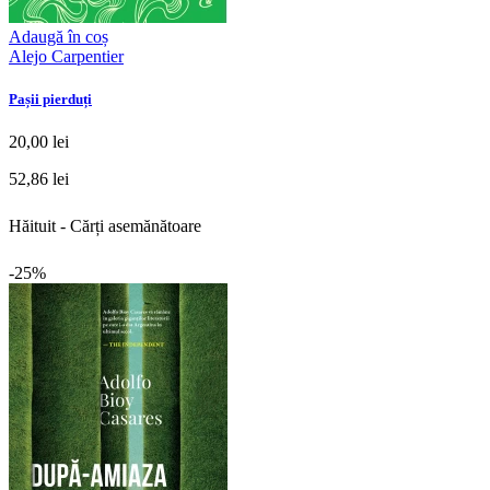
Adaugă în coș
Alejo Carpentier
Pașii pierduți
20,00 lei
52,86 lei
Hăituit - Cărți asemănătoare
-25%