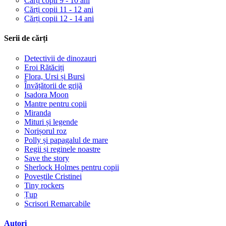
Cărți copii 9 - 10 ani
Cărți copii 11 - 12 ani
Cărți copii 12 - 14 ani
Serii de cărți
Detectivii de dinozauri
Eroi Rătăciți
Flora, Ursi și Bursi
Învățătorii de grijă
Isadora Moon
Mantre pentru copii
Miranda
Mituri și legende
Norișorul roz
Polly și papagalul de mare
Regii și reginele noastre
Save the story
Sherlock Holmes pentru copii
Poveștile Cristinei
Tiny rockers
Țup
Scrisori Remarcabile
Autori