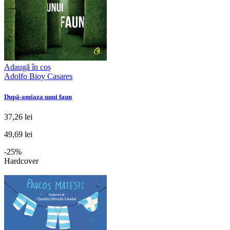
Adaugă în coș
Adolfo Bioy Casares
După-amiaza unui faun
37,26 lei
49,69 lei
-25%
Hardcover