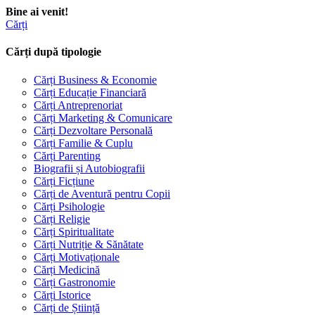
Bine ai venit!
Cărți
Cărți după tipologie
Cărți Business & Economie
Cărți Educație Financiară
Cărți Antreprenoriat
Cărți Marketing & Comunicare
Cărți Dezvoltare Personală
Cărți Familie & Cuplu
Cărți Parenting
Biografii și Autobiografii
Cărți Ficțiune
Cărți de Aventură pentru Copii
Cărți Psihologie
Cărți Religie
Cărți Spiritualitate
Cărți Nutriție & Sănătate
Cărți Motivaționale
Cărți Medicină
Cărți Gastronomie
Cărți Istorice
Cărți de Știință