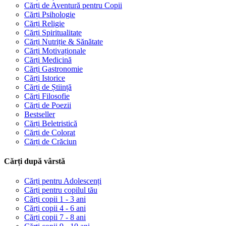
Cărți de Aventură pentru Copii
Cărți Psihologie
Cărți Religie
Cărți Spiritualitate
Cărți Nutriție & Sănătate
Cărți Motivaționale
Cărți Medicină
Cărți Gastronomie
Cărți Istorice
Cărți de Știință
Cărți Filosofie
Cărți de Poezii
Bestseller
Cărți Beletristică
Cărți de Colorat
Cărți de Crăciun
Cărți după vârstă
Cărți pentru Adolescenți
Cărți pentru copilul tău
Cărți copii 1 - 3 ani
Cărți copii 4 - 6 ani
Cărți copii 7 - 8 ani