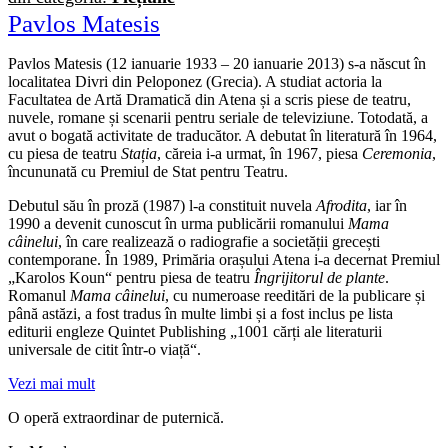
Pavlos Matesis
Pavlos Matesis (12 ianuarie 1933 – 20 ianuarie 2013) s-a născut în
localitatea Divri din Peloponez (Grecia). A studiat actoria la
Facultatea de Artă Dramatică din Atena și a scris piese de teatru,
nuvele, romane și scenarii pentru seriale de televiziune. Totodată, a
avut o bogată activitate de traducător. A debutat în literatură în 1964,
cu piesa de teatru
Stația
, căreia i-a urmat, în 1967, piesa
Ceremonia
,
încununată cu Premiul de Stat pentru Teatru.
Debutul său în proză (1987) l-a constituit nuvela
Afrodita
, iar în
1990 a devenit cunoscut în urma publicării romanului
Mama
câinelui
, în care realizează o radiografie a societății grecești
contemporane. În 1989, Primăria orașului Atena i-a decernat Premiul
„Karolos Koun“ pentru piesa de teatru
Îngrijitorul de plante
.
Romanul
Mama câinelui
, cu numeroase reeditări de la publicare și
până astăzi, a fost tradus în multe limbi și a fost inclus pe lista
editurii engleze Quintet Publishing „1001 cărți ale literaturii
universale de citit într-o viață“.
Vezi mai mult
O operă extraordinar de puternică.