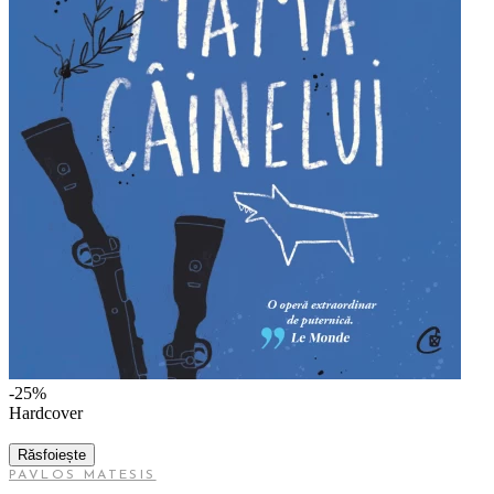
-25%
Hardcover
Răsfoiește
PAVLOS MATESIS