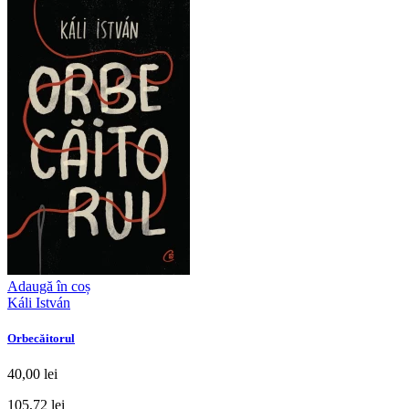
Adaugă în coș
Káli István
Orbecăitorul
40,00 lei
105,72 lei