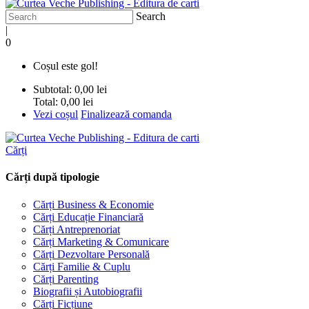
Search
|
0
Coșul este gol!
Subtotal:
0,00 lei
Total:
0,00 lei
Vezi coșul
Finalizează comanda
Cărți
Cărți după tipologie
Cărți Business & Economie
Cărți Educație Financiară
Cărți Antreprenoriat
Cărți Marketing & Comunicare
Cărți Dezvoltare Personală
Cărți Familie & Cuplu
Cărți Parenting
Biografii și Autobiografii
Cărți Ficțiune