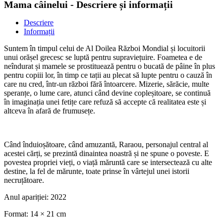
Mama câinelui - Descriere și informații
Descriere
Informații
Suntem în timpul celui de Al Doilea Război Mondial și locuitorii
unui orășel grecesc se luptă pentru supraviețuire. Foametea e de
neîndurat și mamele se prostituează pentru o bucată de pâine în plus
pentru copiii lor, în timp ce tații au plecat să lupte pentru o cauză în
care nu cred, într-un război fără întoarcere. Mizerie, sărăcie, multe
speranțe, o lume care, atunci când devine copleșitoare, se continuă
în imaginația unei fetițe care refuză să accepte că realitatea este și
altceva în afară de frumusețe.
Când înduioșătoare, când amuzantă, Raraou, personajul central al
acestei cărți, se prezintă dinaintea noastră și ne spune o poveste. E
povestea propriei vieți, o viață măruntă care se intersectează cu alte
destine, la fel de mărunte, toate prinse în vârtejul unei istorii
necruțătoare.
Anul apariției:
2022
Format:
14 × 21 cm