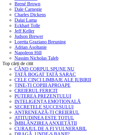
Brené Brown
Dale Carnegie
Charles Dickens
Dalai Lama
Eckhart Tolle
Jeff Keller
Judson Brewer
Loretta Graziano Breuning
Adrian Asoltanie
Napoleon Hill
Nassim Nicholas Taleb
Top cărți de citit
CÂND CORPUL SPUNE NU
TATĂ BOGAT TATĂ SARAC
CELE CINCI LIMBAJE ALE IUBIRII
ȚINE-ȚI COPIII APROAPE
CREIERUL FERICIT
PUTEREA PREZENTULUI
INTELIGENȚA EMOȚIONALĂ
SECRETELE SUCCESULUI
ANTRENEAZĂ-ȚI CREIERUL
ATITUDINEA ESTE TOTUL
ÎMBLÂNZIREA ANXIETĂȚII
CURAJUL DE A FI VULNERABIL
DRAGĂ, UNDE-S BANII?