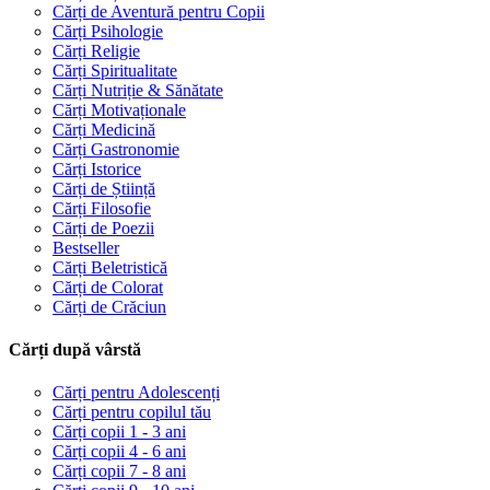
Cărți de Aventură pentru Copii
Cărți Psihologie
Cărți Religie
Cărți Spiritualitate
Cărți Nutriție & Sănătate
Cărți Motivaționale
Cărți Medicină
Cărți Gastronomie
Cărți Istorice
Cărți de Știință
Cărți Filosofie
Cărți de Poezii
Bestseller
Cărți Beletristică
Cărți de Colorat
Cărți de Crăciun
Cărți după vârstă
Cărți pentru Adolescenți
Cărți pentru copilul tău
Cărți copii 1 - 3 ani
Cărți copii 4 - 6 ani
Cărți copii 7 - 8 ani