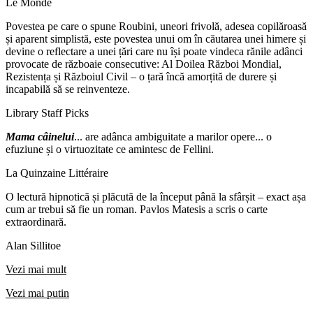
Le Monde
Povestea pe care o spune Roubini, uneori frivolă, adesea copilăroasă
și aparent simplistă, este povestea unui om în căutarea unei himere și
devine o reflectare a unei țări care nu își poate vindeca rănile adânci
provocate de războaie consecutive: Al Doilea Război Mondial,
Rezistența și Războiul Civil – o țară încă amorțită de durere și
incapabilă să se reinventeze.
Library Staff Picks
Mama câinelui
... are adânca ambiguitate a marilor opere... o
efuziune și o virtuozitate ce amintesc de Fellini.
La Quinzaine Littéraire
O lectură hipnotică și plăcută de la început până la sfârșit – exact așa
cum ar trebui să fie un roman. Pavlos Matesis a scris o carte
extraordinară.
Alan Sillitoe
Vezi mai mult
Vezi mai putin