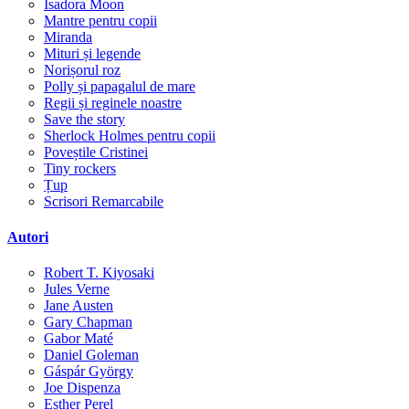
Isadora Moon
Mantre pentru copii
Miranda
Mituri și legende
Norișorul roz
Polly și papagalul de mare
Regii și reginele noastre
Save the story
Sherlock Holmes pentru copii
Poveștile Cristinei
Tiny rockers
Țup
Scrisori Remarcabile
Autori
Robert T. Kiyosaki
Jules Verne
Jane Austen
Gary Chapman
Gabor Maté
Daniel Goleman
Gáspár György
Joe Dispenza
Esther Perel