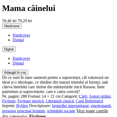
Mama câinelui
59,46 lei
79,29 lei
Hardcover
Hardcover
Digital
Digital
Hardcover
Digital
Adaugă în coș
De ce sunt în stare oamenii pentru a supraviețui, cât valorează un
ideal și o ideologie, ce rămâne din marșul triumfal al Istoriei, iată
câteva întrebări care răzbat din mărturisirile micii Raraou. Între
patriotism și supraviețuire, care e calea corectă?
Nr. pagini:
288
Format:
14 × 21 cm
Categorii:
Cărți
,
Autori străini
,
Ficțiune
,
Ficțiune istorică
,
Literatură clasică
,
Carti Beletristică
Imprint:
Byblos
Descriptoare:
bestseller internațional
,
emoționantă
,
Vezi toate cartile
personaj principal feminin
,
schimbări sociale
din categoria:
Ficțiune