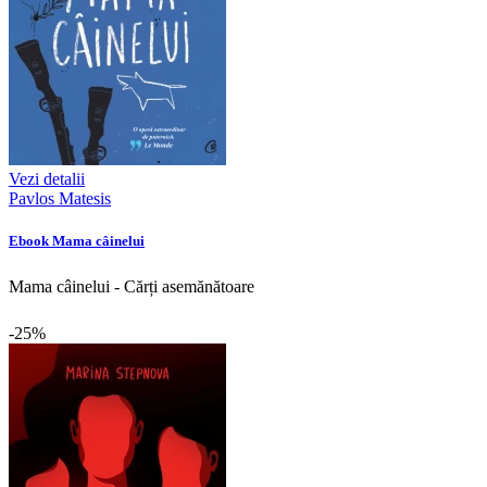
Vezi detalii
Pavlos Matesis
Ebook Mama câinelui
Mama câinelui - Cărți asemănătoare
-25%