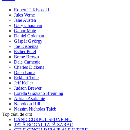
Robert T. Kiyosaki
Jules Verne
Jane Austen
Gary Chapman
Gabor Maté
Daniel Goleman
Gáspár György
Joe Dispenza
Esther Perel
Brené Brown
Dale Carnegie
Charles Dickens
Dalai Lama
Eckhart Tolle
Jeff Keller
Judson Brewer
Loretta Graziano Breuning
Adrian Asoltanie
Napoleon Hill
Nassim Nicholas Taleb
Top cărți de citit
CÂND CORPUL SPUNE NU
TATĂ BOGAT TATĂ SARAC
CELE CINCI LIMBAJE ALE IUBIRII