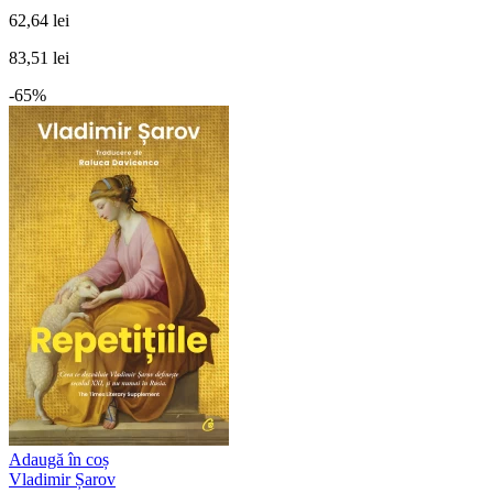
62,64 lei
83,51 lei
-65%
Adaugă în coș
Vladimir Șarov