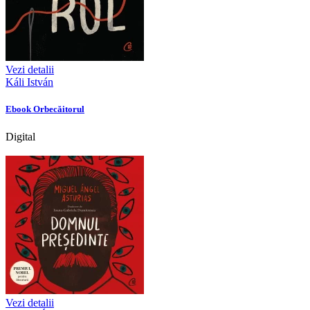
Vezi detalii
Káli István
Ebook Orbecăitorul
Digital
Vezi detalii