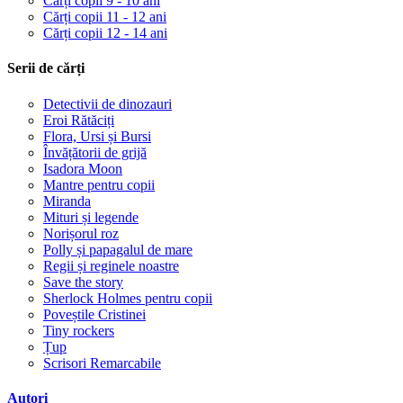
Cărți copii 9 - 10 ani
Cărți copii 11 - 12 ani
Cărți copii 12 - 14 ani
Serii de cărți
Detectivii de dinozauri
Eroi Rătăciți
Flora, Ursi și Bursi
Învățătorii de grijă
Isadora Moon
Mantre pentru copii
Miranda
Mituri și legende
Norișorul roz
Polly și papagalul de mare
Regii și reginele noastre
Save the story
Sherlock Holmes pentru copii
Poveștile Cristinei
Tiny rockers
Țup
Scrisori Remarcabile
Autori