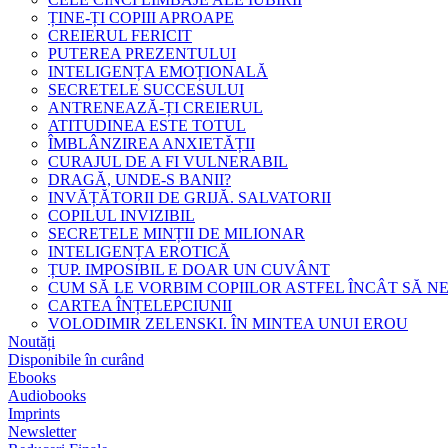
ȚINE-ȚI COPIII APROAPE
CREIERUL FERICIT
PUTEREA PREZENTULUI
INTELIGENȚA EMOȚIONALĂ
SECRETELE SUCCESULUI
ANTRENEAZĂ-ȚI CREIERUL
ATITUDINEA ESTE TOTUL
ÎMBLÂNZIREA ANXIETĂȚII
CURAJUL DE A FI VULNERABIL
DRAGĂ, UNDE-S BANII?
INVĂȚĂTORII DE GRIJĂ. SALVATORII
COPILUL INVIZIBIL
SECRETELE MINȚII DE MILIONAR
INTELIGENȚA EROTICĂ
ȚUP. IMPOSIBIL E DOAR UN CUVÂNT
CUM SĂ LE VORBIM COPIILOR ASTFEL ÎNCÂT SĂ N
CARTEA ÎNȚELEPCIUNII
VOLODIMIR ZELENSKI. ÎN MINTEA UNUI EROU
Noutăți
Disponibile în curând
Ebooks
Audiobooks
Imprints
Newsletter