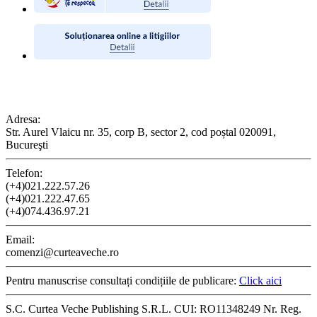
CONTACT
Adresa:
Str. Aurel Vlaicu nr. 35, corp B, sector 2, cod poștal 020091,
Bucureşti
Telefon:
(+4)021.222.57.26
(+4)021.222.47.65
(+4)074.436.97.21
Email:
comenzi@curteaveche.ro
Pentru manuscrise consultați condițiile de publicare:
Click aici
S.C. Curtea Veche Publishing S.R.L. CUI: RO11348249 Nr. Reg.