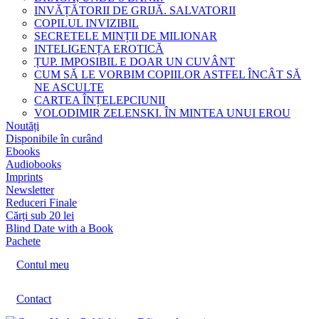
INVĂȚĂTORII DE GRIJĂ. SALVATORII
COPILUL INVIZIBIL
SECRETELE MINȚII DE MILIONAR
INTELIGENȚA EROTICĂ
ȚUP. IMPOSIBIL E DOAR UN CUVÂNT
CUM SĂ LE VORBIM COPIILOR ASTFEL ÎNCÂT SĂ
NE ASCULTE
CARTEA ÎNȚELEPCIUNII
VOLODIMIR ZELENSKI. ÎN MINTEA UNUI EROU
Noutăți
Disponibile în curând
Ebooks
Audiobooks
Imprints
Newsletter
Reduceri Finale
Cărți sub 20 lei
Blind Date with a Book
Pachete
Contul meu
Contact