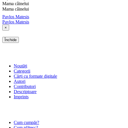
Mama câinelui
Mama câinelui
Pavlos Matesis
Pavlos Matesis
×
Închide
SHOP
Noutăți
Categorii
Cărți cu formate digitale
Autori
Contributori
Descriptoare
Imprints
ÎNTREBĂRI FRECVENTE
Cum cumpăr?
Cum plătesc?