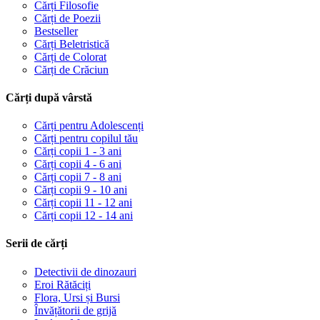
Cărți Filosofie
Cărți de Poezii
Bestseller
Cărți Beletristică
Cărți de Colorat
Cărți de Crăciun
Cărți după vârstă
Cărți pentru Adolescenți
Cărți pentru copilul tău
Cărți copii 1 - 3 ani
Cărți copii 4 - 6 ani
Cărți copii 7 - 8 ani
Cărți copii 9 - 10 ani
Cărți copii 11 - 12 ani
Cărți copii 12 - 14 ani
Serii de cărți
Detectivii de dinozauri
Eroi Rătăciți
Flora, Ursi și Bursi
Învățătorii de grijă