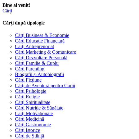
Bine ai venit!
Cărți
Cărți după tipologie
Cărți Business & Economie
Cărți Educație Financiară
Cărți Antreprenoriat
Cărți Marketing & Comunicare
Cărți Dezvoltare Personală
Cărți Familie & Cuplu
Cărți Parenting
Biografii și Autobiografii
Cărți Ficțiune
Cărți de Aventură pentru Copii
Cărți Psihologie
Cărți Religie
Cărți Spiritualitate
Cărți Nutriție & Sănătate
Cărți Motivaționale
Cărți Medicină
Cărți Gastronomie
Cărți Istorice
Cărți de Știință