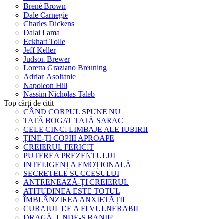
Brené Brown
Dale Carnegie
Charles Dickens
Dalai Lama
Eckhart Tolle
Jeff Keller
Judson Brewer
Loretta Graziano Breuning
Adrian Asoltanie
Napoleon Hill
Nassim Nicholas Taleb
Top cărți de citit
CÂND CORPUL SPUNE NU
TATĂ BOGAT TATĂ SARAC
CELE CINCI LIMBAJE ALE IUBIRII
ȚINE-ȚI COPIII APROAPE
CREIERUL FERICIT
PUTEREA PREZENTULUI
INTELIGENȚA EMOȚIONALĂ
SECRETELE SUCCESULUI
ANTRENEAZĂ-ȚI CREIERUL
ATITUDINEA ESTE TOTUL
ÎMBLÂNZIREA ANXIETĂȚII
CURAJUL DE A FI VULNERABIL
DRAGĂ, UNDE-S BANII?