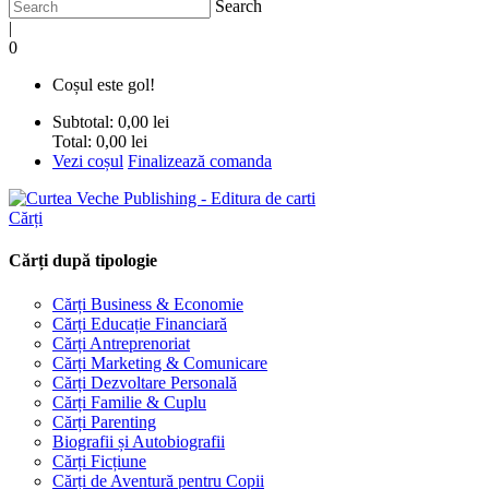
Search
|
0
Coșul este gol!
Subtotal:
0,00 lei
Total:
0,00 lei
Vezi coșul
Finalizează comanda
Cărți
Cărți după tipologie
Cărți Business & Economie
Cărți Educație Financiară
Cărți Antreprenoriat
Cărți Marketing & Comunicare
Cărți Dezvoltare Personală
Cărți Familie & Cuplu
Cărți Parenting
Biografii și Autobiografii
Cărți Ficțiune
Cărți de Aventură pentru Copii