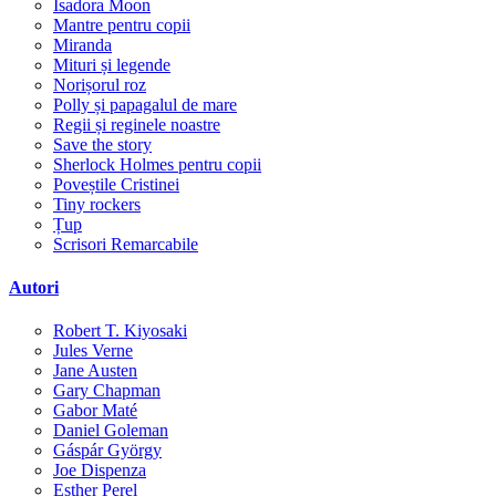
Isadora Moon
Mantre pentru copii
Miranda
Mituri și legende
Norișorul roz
Polly și papagalul de mare
Regii și reginele noastre
Save the story
Sherlock Holmes pentru copii
Poveștile Cristinei
Tiny rockers
Țup
Scrisori Remarcabile
Autori
Robert T. Kiyosaki
Jules Verne
Jane Austen
Gary Chapman
Gabor Maté
Daniel Goleman
Gáspár György
Joe Dispenza
Esther Perel