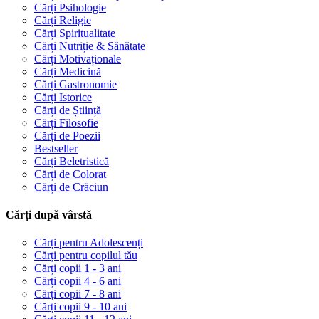
Cărți Psihologie
Cărți Religie
Cărți Spiritualitate
Cărți Nutriție & Sănătate
Cărți Motivaționale
Cărți Medicină
Cărți Gastronomie
Cărți Istorice
Cărți de Știință
Cărți Filosofie
Cărți de Poezii
Bestseller
Cărți Beletristică
Cărți de Colorat
Cărți de Crăciun
Cărți după vârstă
Cărți pentru Adolescenți
Cărți pentru copilul tău
Cărți copii 1 - 3 ani
Cărți copii 4 - 6 ani
Cărți copii 7 - 8 ani
Cărți copii 9 - 10 ani