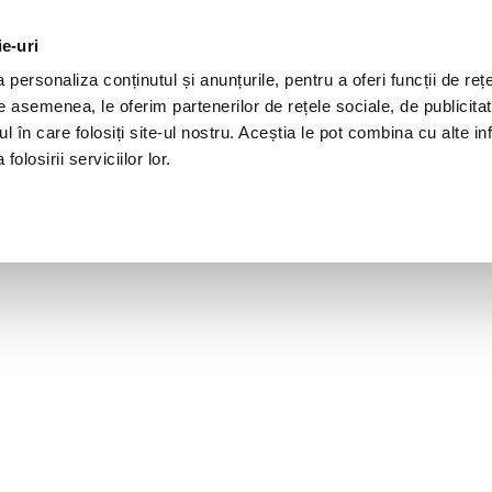
ie-uri
personaliza conținutul și anunțurile, pentru a oferi funcții de rețe
De asemenea, le oferim partenerilor de rețele sociale, de publicita
ul în care folosiți site-ul nostru. Aceștia le pot combina cu alte inf
olosirii serviciilor lor.