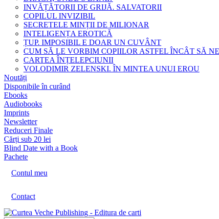
INVĂȚĂTORII DE GRIJĂ. SALVATORII
COPILUL INVIZIBIL
SECRETELE MINȚII DE MILIONAR
INTELIGENȚA EROTICĂ
ȚUP. IMPOSIBIL E DOAR UN CUVÂNT
CUM SĂ LE VORBIM COPIILOR ASTFEL ÎNCÂT SĂ N
CARTEA ÎNȚELEPCIUNII
VOLODIMIR ZELENSKI. ÎN MINTEA UNUI EROU
Noutăți
Disponibile în curând
Ebooks
Audiobooks
Imprints
Newsletter
Reduceri Finale
Cărți sub 20 lei
Blind Date with a Book
Pachete
Contul meu
Contact