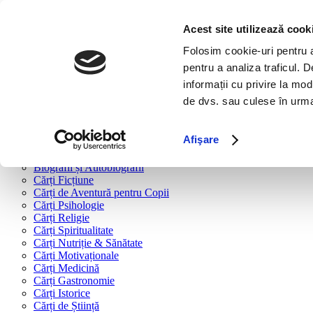
Bine ai venit!
Cărți
Acest site utilizează cook
Folosim cookie-uri pentru a 
Cărți după tipologie
pentru a analiza traficul. 
Cărți Business & Economie
informații cu privire la mod
Cărți Educație Financiară
de dvs. sau culese în urma f
Cărți Antreprenoriat
Cărți Marketing & Comunicare
Cărți Dezvoltare Personală
Afişare
Cărți Familie & Cuplu
Cărți Parenting
Biografii și Autobiografii
Cărți Ficțiune
Cărți de Aventură pentru Copii
Cărți Psihologie
Cărți Religie
Cărți Spiritualitate
Cărți Nutriție & Sănătate
Cărți Motivaționale
Cărți Medicină
Cărți Gastronomie
Cărți Istorice
Cărți de Știință