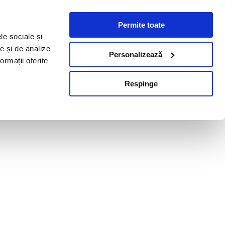
Permite toate
le sociale și
te și de analize
Personalizează
ormații oferite
Respinge