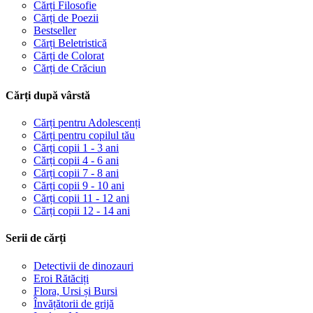
Cărți Filosofie
Cărți de Poezii
Bestseller
Cărți Beletristică
Cărți de Colorat
Cărți de Crăciun
Cărți după vârstă
Cărți pentru Adolescenți
Cărți pentru copilul tău
Cărți copii 1 - 3 ani
Cărți copii 4 - 6 ani
Cărți copii 7 - 8 ani
Cărți copii 9 - 10 ani
Cărți copii 11 - 12 ani
Cărți copii 12 - 14 ani
Serii de cărți
Detectivii de dinozauri
Eroi Rătăciți
Flora, Ursi și Bursi
Învățătorii de grijă