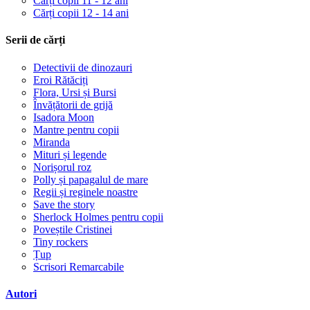
Cărți copii 11 - 12 ani
Cărți copii 12 - 14 ani
Serii de cărți
Detectivii de dinozauri
Eroi Rătăciți
Flora, Ursi și Bursi
Învățătorii de grijă
Isadora Moon
Mantre pentru copii
Miranda
Mituri și legende
Norișorul roz
Polly și papagalul de mare
Regii și reginele noastre
Save the story
Sherlock Holmes pentru copii
Poveștile Cristinei
Tiny rockers
Țup
Scrisori Remarcabile
Autori