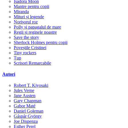
Isadora Moon
Mantre pentru copii
Miranda
Mituri și legende
Norișorul roz
Polly și papagalul de mare
Regii și reginele noastre
Save the story
Sherlock Holmes pentru copii
Poveștile Cristinei
Tiny rockers
Țup
Scrisori Remarcabile
Autori
Robert T. Kiyosaki
Jules Verne
Jane Austen
Gary Chapman
Gabor Maté
Daniel Goleman
Gáspár György
Joe Dispenza
Esther Perel