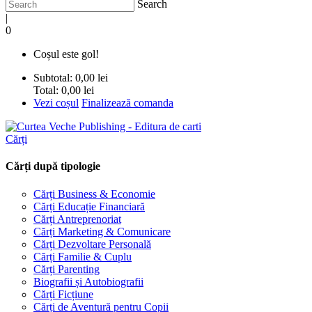
Search
|
0
Coșul este gol!
Subtotal:
0,00 lei
Total:
0,00 lei
Vezi coșul
Finalizează comanda
Cărți
Cărți după tipologie
Cărți Business & Economie
Cărți Educație Financiară
Cărți Antreprenoriat
Cărți Marketing & Comunicare
Cărți Dezvoltare Personală
Cărți Familie & Cuplu
Cărți Parenting
Biografii și Autobiografii
Cărți Ficțiune
Cărți de Aventură pentru Copii