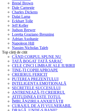
Brené Brown
Dale Carnegie
Charles Dickens
Dalai Lama
Eckhart Tolle
Jeff Keller
Judson Brewer
Loretta Graziano Breuning
Adrian Asoltanie
Napoleon Hill
Nassim Nicholas Taleb
Top cărți de citit
CÂND CORPUL SPUNE NU
TATĂ BOGAT TATĂ SARAC
CELE CINCI LIMBAJE ALE IUBIRII
ȚINE-ȚI COPIII APROAPE
CREIERUL FERICIT
PUTEREA PREZENTULUI
INTELIGENȚA EMOȚIONALĂ
SECRETELE SUCCESULUI
ANTRENEAZĂ-ȚI CREIERUL
ATITUDINEA ESTE TOTUL
ÎMBLÂNZIREA ANXIETĂȚII
CURAJUL DE A FI VULNERABIL
DRAGĂ, UNDE-S BANII?