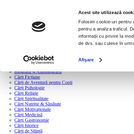
Bine ai venit!
Cărți
Acest site utilizează cook
Folosim cookie-uri pentru a 
Cărți după tipologie
pentru a analiza traficul. 
Cărți Business & Economie
informații cu privire la mod
Cărți Educație Financiară
de dvs. sau culese în urma f
Cărți Antreprenoriat
Cărți Marketing & Comunicare
Cărți Dezvoltare Personală
Afişare
Cărți Familie & Cuplu
Cărți Parenting
Biografii și Autobiografii
Cărți Ficțiune
Cărți de Aventură pentru Copii
Cărți Psihologie
Cărți Religie
Cărți Spiritualitate
Cărți Nutriție & Sănătate
Cărți Motivaționale
Cărți Medicină
Cărți Gastronomie
Cărți Istorice
Cărți de Știință