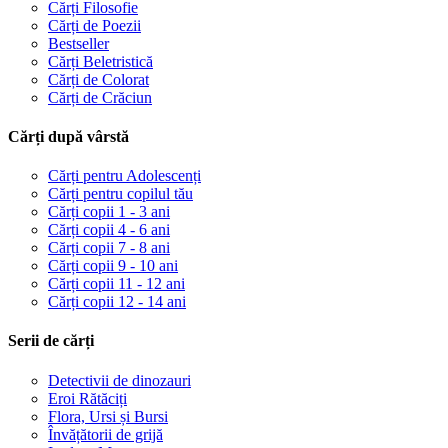
Cărți Filosofie
Cărți de Poezii
Bestseller
Cărți Beletristică
Cărți de Colorat
Cărți de Crăciun
Cărți după vârstă
Cărți pentru Adolescenți
Cărți pentru copilul tău
Cărți copii 1 - 3 ani
Cărți copii 4 - 6 ani
Cărți copii 7 - 8 ani
Cărți copii 9 - 10 ani
Cărți copii 11 - 12 ani
Cărți copii 12 - 14 ani
Serii de cărți
Detectivii de dinozauri
Eroi Rătăciți
Flora, Ursi și Bursi
Învățătorii de grijă