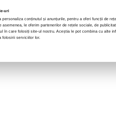
ie-uri
personaliza conținutul și anunțurile, pentru a oferi funcții de rețe
De asemenea, le oferim partenerilor de rețele sociale, de publicita
ul în care folosiți site-ul nostru. Aceștia le pot combina cu alte inf
olosirii serviciilor lor.