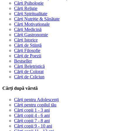
Cărți Psihologie
Cărți Religie
Cărți Spiritualitate
Cărți Nutriție & Sănătate
Cărți Motivaționale
Cărți Medicină
Cărți Gastronomie
Cărți Istorice
Cărți de Știință
Cărți Filosofie
Cărți de Poezii
Bestseller
Cărți Beletristică
Cărți de Colorat
Cărți de Crăciun
Cărți după vârstă
Cărți pentru Adolescenți
Cărți pentru copilul tău
Cărți copii 1 - 3 ani
Cărți copii 4 - 6 ani
Cărți copii 7 - 8 ani
Cărți copii 9 - 10 ani