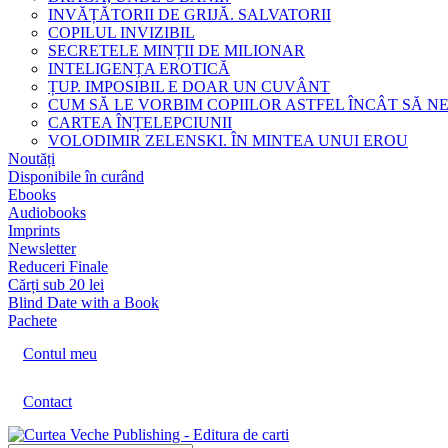
INVĂȚĂTORII DE GRIJĂ. SALVATORII
COPILUL INVIZIBIL
SECRETELE MINȚII DE MILIONAR
INTELIGENȚA EROTICĂ
ȚUP. IMPOSIBIL E DOAR UN CUVÂNT
CUM SĂ LE VORBIM COPIILOR ASTFEL ÎNCÂT SĂ N
CARTEA ÎNȚELEPCIUNII
VOLODIMIR ZELENSKI. ÎN MINTEA UNUI EROU
Noutăți
Disponibile în curând
Ebooks
Audiobooks
Imprints
Newsletter
Reduceri Finale
Cărți sub 20 lei
Blind Date with a Book
Pachete
Contul meu
Contact