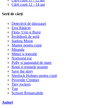
Cărți copii 11 - 12 ani
Cărți copii 12 - 14 ani
Serii de cărți
Detectivii de dinozauri
Eroi Rătăciți
Flora, Ursi și Bursi
Învățătorii de grijă
Isadora Moon
Mantre pentru copii
Miranda
Mituri și legende
Norișorul roz
Polly și papagalul de mare
Regii și reginele noastre
Save the story
Sherlock Holmes pentru copii
Poveștile Cristinei
Tiny rockers
Țup
Scrisori Remarcabile
Autori