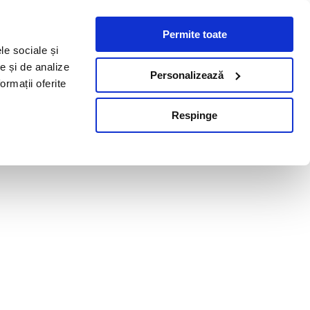
Permite toate
le sociale și
te și de analize
Personalizează
ormații oferite
Respinge