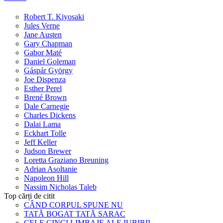
Robert T. Kiyosaki
Jules Verne
Jane Austen
Gary Chapman
Gabor Maté
Daniel Goleman
Gáspár György
Joe Dispenza
Esther Perel
Brené Brown
Dale Carnegie
Charles Dickens
Dalai Lama
Eckhart Tolle
Jeff Keller
Judson Brewer
Loretta Graziano Breuning
Adrian Asoltanie
Napoleon Hill
Nassim Nicholas Taleb
Top cărți de citit
CÂND CORPUL SPUNE NU
TATĂ BOGAT TATĂ SARAC
CELE CINCI LIMBAJE ALE IUBIRII