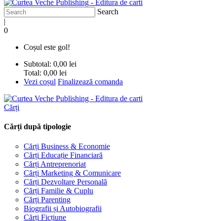
Search
|
0
Coșul este gol!
Subtotal:
0,00 lei
Total:
0,00 lei
Vezi coșul
Finalizează comanda
Cărți
Cărți după tipologie
Cărți Business & Economie
Cărți Educație Financiară
Cărți Antreprenoriat
Cărți Marketing & Comunicare
Cărți Dezvoltare Personală
Cărți Familie & Cuplu
Cărți Parenting
Biografii și Autobiografii
Cărți Ficțiune