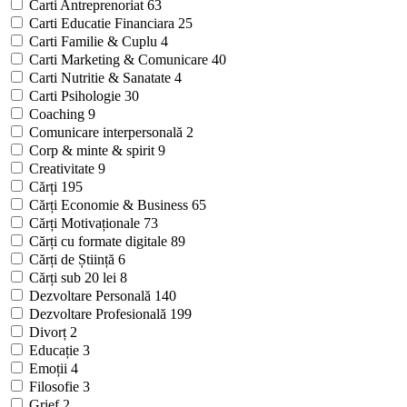
Carti Antreprenoriat
63
Carti Educatie Financiara
25
Carti Familie & Cuplu
4
Carti Marketing & Comunicare
40
Carti Nutritie & Sanatate
4
Carti Psihologie
30
Coaching
9
Comunicare interpersonală
2
Corp & minte & spirit
9
Creativitate
9
Cărți
195
Cărți Economie & Business
65
Cărți Motivaționale
73
Cărți cu formate digitale
89
Cărți de Știință
6
Cărți sub 20 lei
8
Dezvoltare Personală
140
Dezvoltare Profesională
199
Divorț
2
Educație
3
Emoții
4
Filosofie
3
Grief
2