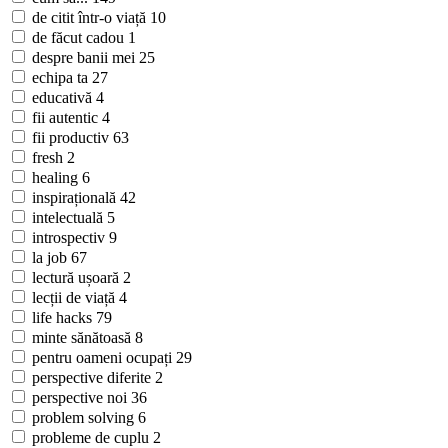
de citit într-o viață
10
de făcut cadou
1
despre banii mei
25
echipa ta
27
educativă
4
fii autentic
4
fii productiv
63
fresh
2
healing
6
inspirațională
42
intelectuală
5
introspectiv
9
la job
67
lectură ușoară
2
lecții de viață
4
life hacks
79
minte sănătoasă
8
pentru oameni ocupați
29
perspective diferite
2
perspective noi
36
problem solving
6
probleme de cuplu
2