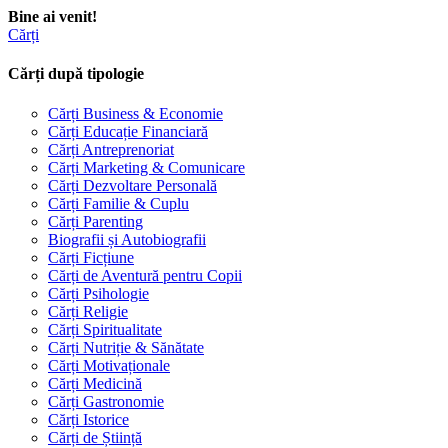
Bine ai venit!
Cărți
Cărți după tipologie
Cărți Business & Economie
Cărți Educație Financiară
Cărți Antreprenoriat
Cărți Marketing & Comunicare
Cărți Dezvoltare Personală
Cărți Familie & Cuplu
Cărți Parenting
Biografii și Autobiografii
Cărți Ficțiune
Cărți de Aventură pentru Copii
Cărți Psihologie
Cărți Religie
Cărți Spiritualitate
Cărți Nutriție & Sănătate
Cărți Motivaționale
Cărți Medicină
Cărți Gastronomie
Cărți Istorice
Cărți de Știință