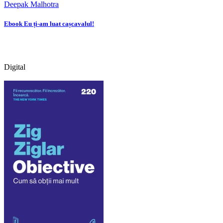
Deepak Malhotra
Ebook Eu ți-am luat cașcavalul!
Digital