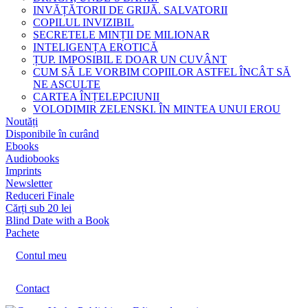
INVĂȚĂTORII DE GRIJĂ. SALVATORII
COPILUL INVIZIBIL
SECRETELE MINȚII DE MILIONAR
INTELIGENȚA EROTICĂ
ȚUP. IMPOSIBIL E DOAR UN CUVÂNT
CUM SĂ LE VORBIM COPIILOR ASTFEL ÎNCÂT SĂ
NE ASCULTE
CARTEA ÎNȚELEPCIUNII
VOLODIMIR ZELENSKI. ÎN MINTEA UNUI EROU
Noutăți
Disponibile în curând
Ebooks
Audiobooks
Imprints
Newsletter
Reduceri Finale
Cărți sub 20 lei
Blind Date with a Book
Pachete
Contul meu
Contact