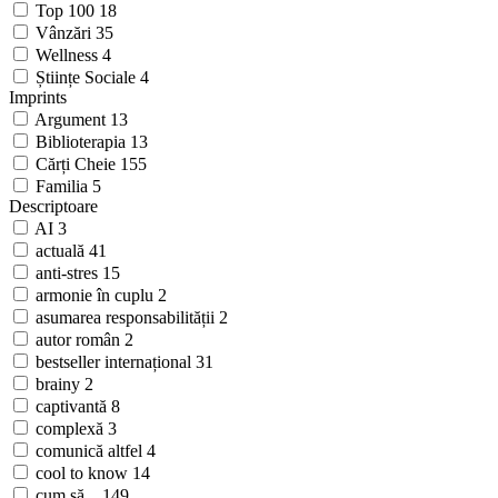
Top 100
18
Vânzări
35
Wellness
4
Științe Sociale
4
Imprints
Argument
13
Biblioterapia
13
Cărți Cheie
155
Familia
5
Descriptoare
AI
3
actuală
41
anti-stres
15
armonie în cuplu
2
asumarea responsabilității
2
autor român
2
bestseller internațional
31
brainy
2
captivantă
8
complexă
3
comunică altfel
4
cool to know
14
cum să...
149