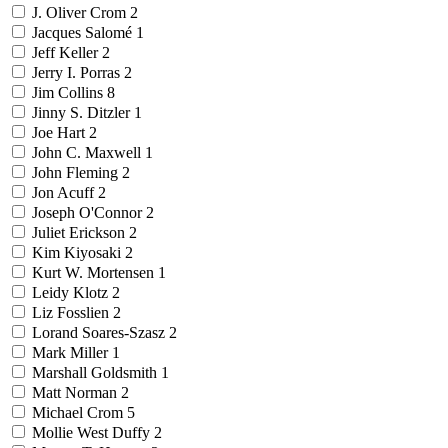
J. Oliver Crom
2
Jacques Salomé
1
Jeff Keller
2
Jerry I. Porras
2
Jim Collins
8
Jinny S. Ditzler
1
Joe Hart
2
John C. Maxwell
1
John Fleming
2
Jon Acuff
2
Joseph O'Connor
2
Juliet Erickson
2
Kim Kiyosaki
2
Kurt W. Mortensen
1
Leidy Klotz
2
Liz Fosslien
2
Lorand Soares-Szasz
2
Mark Miller
1
Marshall Goldsmith
1
Matt Norman
2
Michael Crom
5
Mollie West Duffy
2