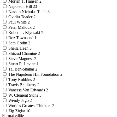
Morten T. Hansen
2
Napoleon Hill
23
Nassim Nicholas Taleb
3
Ovidiu Toader
2
Paul White
2
Peter Mallouk
2
Robert T. Kiyosaki
7
Roz Townsend
1
Seth Godin
2
Sheila Heen
3
Shirzad Chamine
2
Steve Magness
2
Stuart R. Levine
1
Tal Ben-Shahar
2
The Napoleon Hill Foundation
2
Tony Robbins
2
Travis Bradberry
2
Vanessa Van Edwards
2
W. Clement Stone
3
Wendy Jago
2
World's Greatest Thinkers
2
Zig Ziglar
10
Format ediție