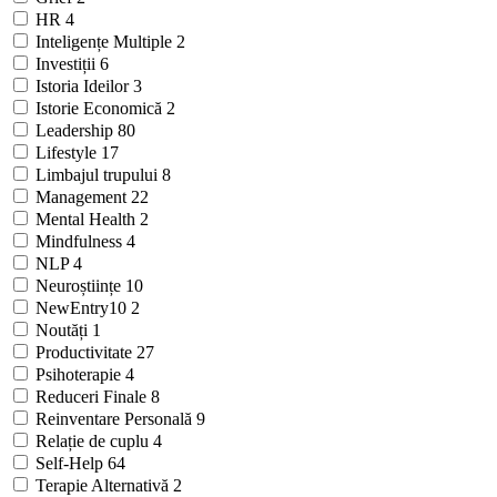
HR
4
Inteligențe Multiple
2
Investiții
6
Istoria Ideilor
3
Istorie Economică
2
Leadership
80
Lifestyle
17
Limbajul trupului
8
Management
22
Mental Health
2
Mindfulness
4
NLP
4
Neuroștiințe
10
NewEntry10
2
Noutăți
1
Productivitate
27
Psihoterapie
4
Reduceri Finale
8
Reinventare Personală
9
Relație de cuplu
4
Self-Help
64
Terapie Alternativă
2