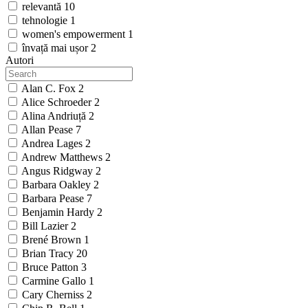
relevantă
10
tehnologie
1
women's empowerment
1
învață mai ușor
2
Autori
Alan C. Fox
2
Alice Schroeder
2
Alina Andriuță
2
Allan Pease
7
Andrea Lages
2
Andrew Matthews
2
Angus Ridgway
2
Barbara Oakley
2
Barbara Pease
7
Benjamin Hardy
2
Bill Lazier
2
Brené Brown
1
Brian Tracy
20
Bruce Patton
3
Carmine Gallo
1
Cary Cherniss
2