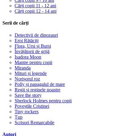
Cărți copii 9 - 10 ani
Cărți copii 11 - 12 ani
Cărți copii 12 - 14 ani
Serii de cărți
Detectivii de dinozauri
Eroi Rătăciți
Flora, Ursi și Bursi
Învățătorii de grijă
Isadora Moon
Mantre pentru copii
Miranda
Mituri și legende
Norișorul roz
Polly și papagalul de mare
Regii și reginele noastre
Save the story
Sherlock Holmes pentru copii
Poveștile Cristinei
Tiny rockers
Țup
Scrisori Remarcabile
Autori