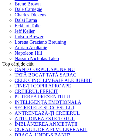
Brené Brown
Dale Carnegie
Charles Dickens
Dalai Lama
Eckhart Tolle
Jeff Keller
Judson Brewer
Loretta Graziano Breuning
Adrian Asoltanie
Napoleon Hill
Nassim Nicholas Taleb
Top cărți de citit
CÂND CORPUL SPUNE NU
TATĂ BOGAT TATĂ SARAC
CELE CINCI LIMBAJE ALE IUBIRII
ȚINE-ȚI COPIII APROAPE
CREIERUL FERICIT
PUTEREA PREZENTULUI
INTELIGENȚA EMOȚIONALĂ
SECRETELE SUCCESULUI
ANTRENEAZĂ-ȚI CREIERUL
ATITUDINEA ESTE TOTUL
ÎMBLÂNZIREA ANXIETĂȚII
CURAJUL DE A FI VULNERABIL
DRAGĂ, UNDE-S BANII?