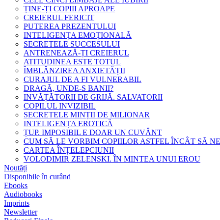
ȚINE-ȚI COPIII APROAPE
CREIERUL FERICIT
PUTEREA PREZENTULUI
INTELIGENȚA EMOȚIONALĂ
SECRETELE SUCCESULUI
ANTRENEAZĂ-ȚI CREIERUL
ATITUDINEA ESTE TOTUL
ÎMBLÂNZIREA ANXIETĂȚII
CURAJUL DE A FI VULNERABIL
DRAGĂ, UNDE-S BANII?
INVĂȚĂTORII DE GRIJĂ. SALVATORII
COPILUL INVIZIBIL
SECRETELE MINȚII DE MILIONAR
INTELIGENȚA EROTICĂ
ȚUP. IMPOSIBIL E DOAR UN CUVÂNT
CUM SĂ LE VORBIM COPIILOR ASTFEL ÎNCÂT SĂ N
CARTEA ÎNȚELEPCIUNII
VOLODIMIR ZELENSKI. ÎN MINTEA UNUI EROU
Noutăți
Disponibile în curând
Ebooks
Audiobooks
Imprints
Newsletter