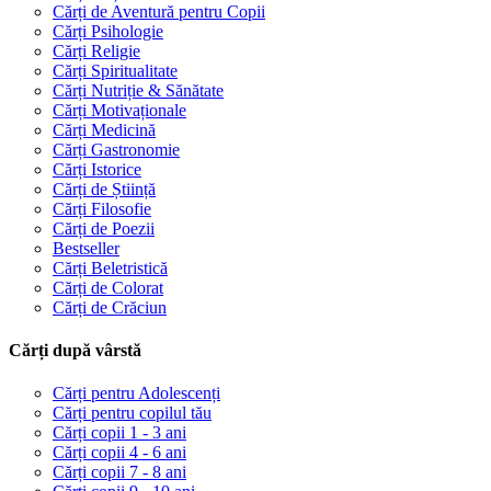
Cărți de Aventură pentru Copii
Cărți Psihologie
Cărți Religie
Cărți Spiritualitate
Cărți Nutriție & Sănătate
Cărți Motivaționale
Cărți Medicină
Cărți Gastronomie
Cărți Istorice
Cărți de Știință
Cărți Filosofie
Cărți de Poezii
Bestseller
Cărți Beletristică
Cărți de Colorat
Cărți de Crăciun
Cărți după vârstă
Cărți pentru Adolescenți
Cărți pentru copilul tău
Cărți copii 1 - 3 ani
Cărți copii 4 - 6 ani
Cărți copii 7 - 8 ani