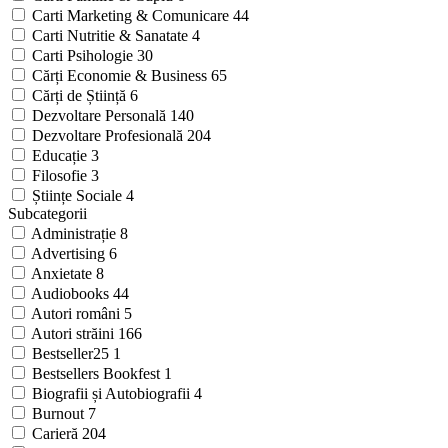
Carti Marketing & Comunicare
44
Carti Nutritie & Sanatate
4
Carti Psihologie
30
Cărți Economie & Business
65
Cărți de Știință
6
Dezvoltare Personală
140
Dezvoltare Profesională
204
Educație
3
Filosofie
3
Științe Sociale
4
Subcategorii
Administrație
8
Advertising
6
Anxietate
8
Audiobooks
44
Autori români
5
Autori străini
166
Bestseller25
1
Bestsellers Bookfest
1
Biografii și Autobiografii
4
Burnout
7
Carieră
204