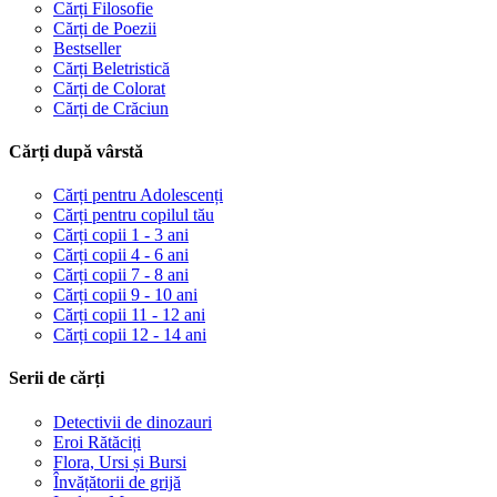
Cărți Filosofie
Cărți de Poezii
Bestseller
Cărți Beletristică
Cărți de Colorat
Cărți de Crăciun
Cărți după vârstă
Cărți pentru Adolescenți
Cărți pentru copilul tău
Cărți copii 1 - 3 ani
Cărți copii 4 - 6 ani
Cărți copii 7 - 8 ani
Cărți copii 9 - 10 ani
Cărți copii 11 - 12 ani
Cărți copii 12 - 14 ani
Serii de cărți
Detectivii de dinozauri
Eroi Rătăciți
Flora, Ursi și Bursi
Învățătorii de grijă