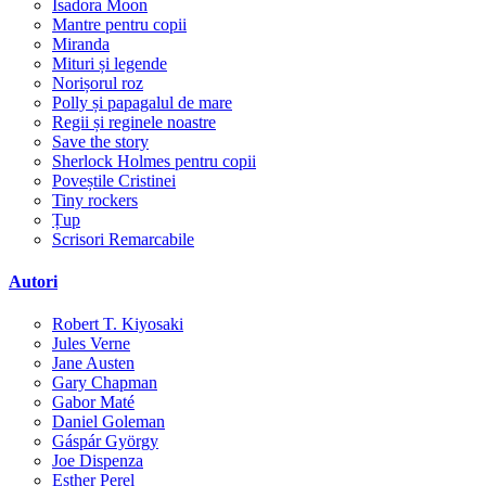
Isadora Moon
Mantre pentru copii
Miranda
Mituri și legende
Norișorul roz
Polly și papagalul de mare
Regii și reginele noastre
Save the story
Sherlock Holmes pentru copii
Poveștile Cristinei
Tiny rockers
Țup
Scrisori Remarcabile
Autori
Robert T. Kiyosaki
Jules Verne
Jane Austen
Gary Chapman
Gabor Maté
Daniel Goleman
Gáspár György
Joe Dispenza
Esther Perel