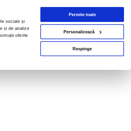
Permite toate
le sociale și
te și de analize
Personalizează
ormații oferite
Respinge