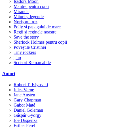
Isadora Moon
Mantre pentru copii
Miranda
Mituri și legende
Norișorul roz
Polly și papagalul de mare
Regii și reginele noastre
Save the story
Sherlock Holmes pentru copii
Poveștile Cristinei
Tiny rockers
Țup
Scrisori Remarcabile
Autori
Robert T. Kiyosaki
Jules Verne
Jane Austen
Gary Chapman
Gabor Maté
Daniel Goleman
Gáspár György
Joe Dispenza
Esther Perel