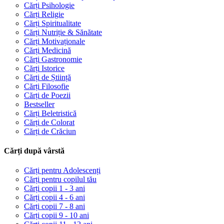
Cărți Psihologie
Cărți Religie
Cărți Spiritualitate
Cărți Nutriție & Sănătate
Cărți Motivaționale
Cărți Medicină
Cărți Gastronomie
Cărți Istorice
Cărți de Știință
Cărți Filosofie
Cărți de Poezii
Bestseller
Cărți Beletristică
Cărți de Colorat
Cărți de Crăciun
Cărți după vârstă
Cărți pentru Adolescenți
Cărți pentru copilul tău
Cărți copii 1 - 3 ani
Cărți copii 4 - 6 ani
Cărți copii 7 - 8 ani
Cărți copii 9 - 10 ani