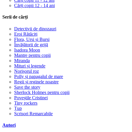
Cărți copii 11 - 12 ani
Cărți copii 12 - 14 ani
Serii de cărți
Detectivii de dinozauri
Eroi Rătăciți
Flora, Ursi și Bursi
Învățătorii de grijă
Isadora Moon
Mantre pentru copii
Miranda
Mituri și legende
Norișorul roz
Polly și papagalul de mare
Regii și reginele noastre
Save the story
Sherlock Holmes pentru copii
Poveștile Cristinei
Tiny rockers
Țup
Scrisori Remarcabile
Autori