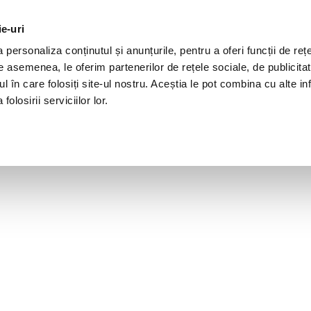
ie-uri
personaliza conținutul și anunțurile, pentru a oferi funcții de rețe
De asemenea, le oferim partenerilor de rețele sociale, de publicita
ul în care folosiți site-ul nostru. Aceștia le pot combina cu alte inf
olosirii serviciilor lor.