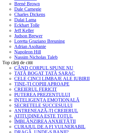
Brené Brown
Dale Carnegie
Charles Dickens
Dalai Lama
Eckhart Tolle
Jeff Keller
Judson Brewer
Loretta Graziano Breuning
Adrian Asoltanie
Napoleon Hill
Nassim Nicholas Taleb
Top cărți de citit
CÂND CORPUL SPUNE NU
TATĂ BOGAT TATĂ SARAC
CELE CINCI LIMBAJE ALE IUBIRII
ȚINE-ȚI COPIII APROAPE
CREIERUL FERICIT
PUTEREA PREZENTULUI
INTELIGENȚA EMOȚIONALĂ
SECRETELE SUCCESULUI
ANTRENEAZĂ-ȚI CREIERUL
ATITUDINEA ESTE TOTUL
ÎMBLÂNZIREA ANXIETĂȚII
CURAJUL DE A FI VULNERABIL
DRAGĂ, UNDE-S BANII?