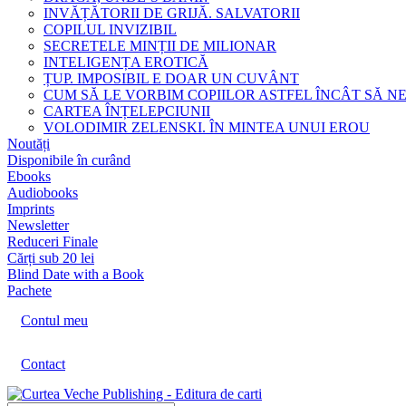
INVĂȚĂTORII DE GRIJĂ. SALVATORII
COPILUL INVIZIBIL
SECRETELE MINȚII DE MILIONAR
INTELIGENȚA EROTICĂ
ȚUP. IMPOSIBIL E DOAR UN CUVÂNT
CUM SĂ LE VORBIM COPIILOR ASTFEL ÎNCÂT SĂ N
CARTEA ÎNȚELEPCIUNII
VOLODIMIR ZELENSKI. ÎN MINTEA UNUI EROU
Noutăți
Disponibile în curând
Ebooks
Audiobooks
Imprints
Newsletter
Reduceri Finale
Cărți sub 20 lei
Blind Date with a Book
Pachete
Contul meu
Contact