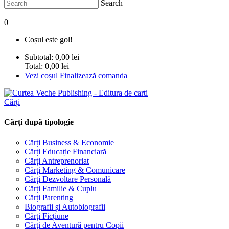
Search
|
0
Coșul este gol!
Subtotal:
0,00 lei
Total:
0,00 lei
Vezi coșul
Finalizează comanda
Cărți
Cărți după tipologie
Cărți Business & Economie
Cărți Educație Financiară
Cărți Antreprenoriat
Cărți Marketing & Comunicare
Cărți Dezvoltare Personală
Cărți Familie & Cuplu
Cărți Parenting
Biografii și Autobiografii
Cărți Ficțiune
Cărți de Aventură pentru Copii