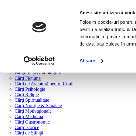
Bine ai venit!
Cărți
Acest site utilizează cook
Folosim cookie-uri pentru a 
Cărți după tipologie
pentru a analiza traficul. 
Cărți Business & Economie
informații cu privire la mod
Cărți Educație Financiară
de dvs. sau culese în urma f
Cărți Antreprenoriat
Cărți Marketing & Comunicare
Cărți Dezvoltare Personală
Afişare
Cărți Familie & Cuplu
Cărți Parenting
Biografii și Autobiografii
Cărți Ficțiune
Cărți de Aventură pentru Copii
Cărți Psihologie
Cărți Religie
Cărți Spiritualitate
Cărți Nutriție & Sănătate
Cărți Motivaționale
Cărți Medicină
Cărți Gastronomie
Cărți Istorice
Cărți de Știință