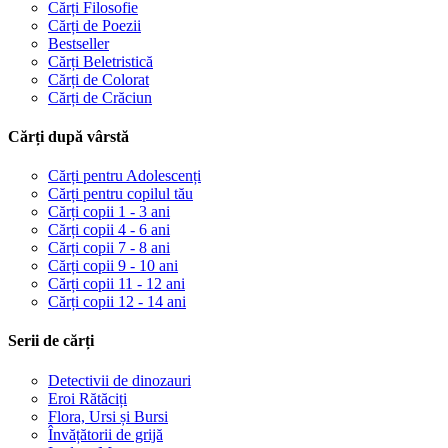
Cărți Filosofie
Cărți de Poezii
Bestseller
Cărți Beletristică
Cărți de Colorat
Cărți de Crăciun
Cărți după vârstă
Cărți pentru Adolescenți
Cărți pentru copilul tău
Cărți copii 1 - 3 ani
Cărți copii 4 - 6 ani
Cărți copii 7 - 8 ani
Cărți copii 9 - 10 ani
Cărți copii 11 - 12 ani
Cărți copii 12 - 14 ani
Serii de cărți
Detectivii de dinozauri
Eroi Rătăciți
Flora, Ursi și Bursi
Învățătorii de grijă