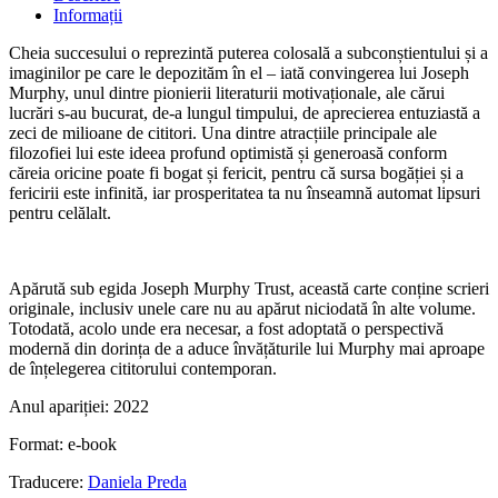
Informații
Cheia succesului o reprezintă puterea colosală a subconștientului și a
imaginilor pe care le depozităm în el – iată convingerea lui Joseph
Murphy, unul dintre pionierii literaturii motivaționale, ale cărui
lucrări s-au bucurat, de-a lungul timpului, de aprecierea entuziastă a
zeci de milioane de cititori. Una dintre atracțiile principale ale
filozofiei lui este ideea profund optimistă și generoasă conform
căreia oricine poate fi bogat și fericit, pentru că sursa bogăției și a
fericirii este infinită, iar prosperitatea ta nu înseamnă automat lipsuri
pentru celălalt.
Apărută sub egida Joseph Murphy Trust, această carte conține scrieri
originale, inclusiv unele care nu au apărut niciodată în alte volume.
Totodată, acolo unde era necesar, a fost adoptată o perspectivă
modernă din dorința de a aduce învățăturile lui Murphy mai aproape
de înțelegerea cititorului contemporan.
Anul apariției:
2022
Format:
e-book
Traducere:
Daniela Preda