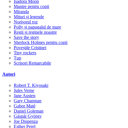
Isadora Moon
Mantre pentru copii
Miranda
Mituri și legende
Norișorul roz
Polly și papagalul de mare
Regii și reginele noastre
Save the story
Sherlock Holmes pentru copii
Poveștile Cristinei
Tiny rockers
Țup
Scrisori Remarcabile
Autori
Robert T. Kiyosaki
Jules Verne
Jane Austen
Gary Chapman
Gabor Maté
Daniel Goleman
Gáspár György
Joe Dispenza
Esther Perel