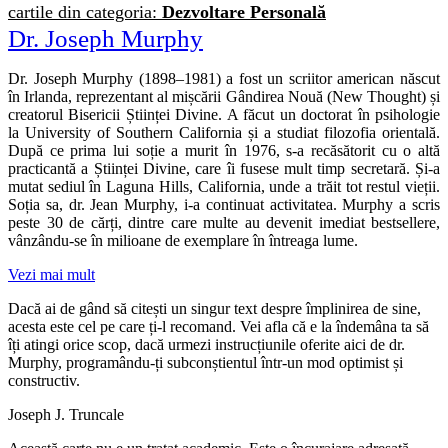
cartile din categoria:
Dezvoltare Personală
Dr. Joseph Murphy
Dr. Joseph Murphy (1898–1981) a fost un scriitor american născut
în Irlanda, reprezentant al mișcării Gândirea Nouă (New Thought) și
creatorul Bisericii Științei Divine. A făcut un doctorat în psihologie
la University of Southern California și a studiat filozofia orientală.
După ce prima lui soție a murit în 1976, s-a recăsătorit cu o altă
practicantă a Științei Divine, care îi fusese mult timp secretară. Și-a
mutat sediul în Laguna Hills, California, unde a trăit tot restul vieții.
Soția sa, dr. Jean Murphy, i-a continuat activitatea. Murphy a scris
peste 30 de cărți, dintre care multe au devenit imediat bestsellere,
vânzându-se în milioane de exemplare în întreaga lume.
Vezi mai mult
Dacă ai de gând să citești un singur text despre împlinirea de sine,
acesta este cel pe care ți-l recomand. Vei afla că e la îndemâna ta să
îți atingi orice scop, dacă urmezi instrucțiunile oferite aici de dr.
Murphy, programându-ți subconștientul într-un mod optimist și
constructiv.
Joseph J. Truncale