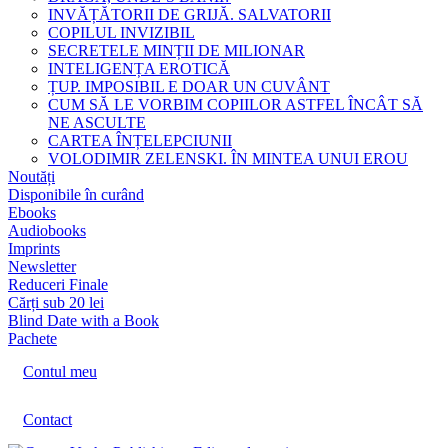
INVĂȚĂTORII DE GRIJĂ. SALVATORII
COPILUL INVIZIBIL
SECRETELE MINȚII DE MILIONAR
INTELIGENȚA EROTICĂ
ȚUP. IMPOSIBIL E DOAR UN CUVÂNT
CUM SĂ LE VORBIM COPIILOR ASTFEL ÎNCÂT SĂ
NE ASCULTE
CARTEA ÎNȚELEPCIUNII
VOLODIMIR ZELENSKI. ÎN MINTEA UNUI EROU
Noutăți
Disponibile în curând
Ebooks
Audiobooks
Imprints
Newsletter
Reduceri Finale
Cărți sub 20 lei
Blind Date with a Book
Pachete
Contul meu
Contact