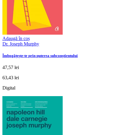
Adaugă în coș
Dr. Joseph Murphy
Îmbogățește-te prin puterea subconștientului
47,57 lei
63,43 lei
Digital