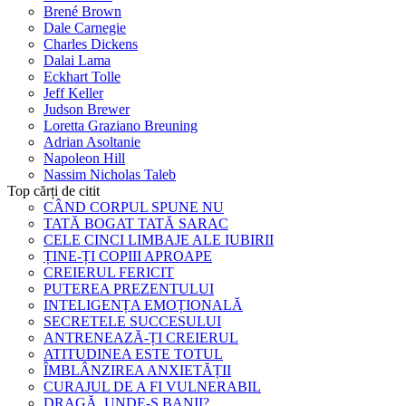
Brené Brown
Dale Carnegie
Charles Dickens
Dalai Lama
Eckhart Tolle
Jeff Keller
Judson Brewer
Loretta Graziano Breuning
Adrian Asoltanie
Napoleon Hill
Nassim Nicholas Taleb
Top cărți de citit
CÂND CORPUL SPUNE NU
TATĂ BOGAT TATĂ SARAC
CELE CINCI LIMBAJE ALE IUBIRII
ȚINE-ȚI COPIII APROAPE
CREIERUL FERICIT
PUTEREA PREZENTULUI
INTELIGENȚA EMOȚIONALĂ
SECRETELE SUCCESULUI
ANTRENEAZĂ-ȚI CREIERUL
ATITUDINEA ESTE TOTUL
ÎMBLÂNZIREA ANXIETĂȚII
CURAJUL DE A FI VULNERABIL
DRAGĂ, UNDE-S BANII?