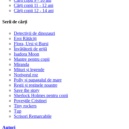
Cărți copii 9 - 10 ani
Cărți copii 11 - 12 ani
Cărți copii 12 - 14 ani
Serii de cărți
Detectivii de dinozauri
Eroi Rătăciți
Flora, Ursi și Bursi
Învățătorii de grijă
Isadora Moon
Mantre pentru copii
Miranda
Mituri și legende
Norișorul roz
Polly și papagalul de mare
Regii și reginele noastre
Save the story
Sherlock Holmes pentru copii
Poveștile Cristinei
Tiny rockers
Țup
Scrisori Remarcabile
Autori