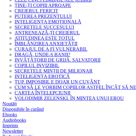
ȚINE-ȚI COPIII APROAPE
CREIERUL FERICIT
PUTEREA PREZENTULUI
INTELIGENȚA EMOȚIONALĂ
SECRETELE SUCCESULUI
ANTRENEAZĂ-ȚI CREIERUL
ATITUDINEA ESTE TOTUL
ÎMBLÂNZIREA ANXIETĂȚII
CURAJUL DE A FI VULNERABIL
DRAGĂ, UNDE-S BANII?
INVĂȚĂTORII DE GRIJĂ. SALVATORII
COPILUL INVIZIBIL
SECRETELE MINȚII DE MILIONAR
INTELIGENȚA EROTICĂ
ȚUP. IMPOSIBIL E DOAR UN CUVÂNT
CUM SĂ LE VORBIM COPIILOR ASTFEL ÎNCÂT SĂ N
CARTEA ÎNȚELEPCIUNII
VOLODIMIR ZELENSKI. ÎN MINTEA UNUI EROU
Noutăți
Disponibile în curând
Ebooks
Audiobooks
Imprints
Newsletter