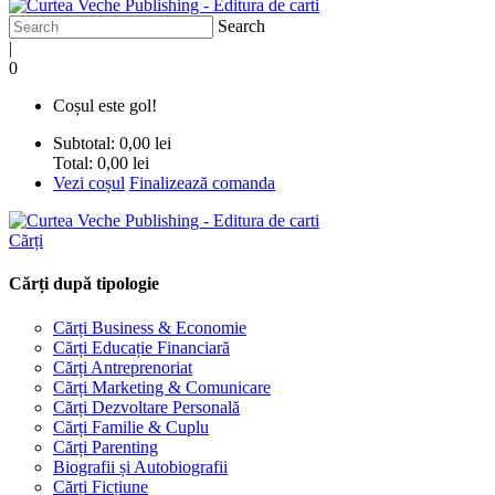
Search
|
0
Coșul este gol!
Subtotal:
0,00 lei
Total:
0,00 lei
Vezi coșul
Finalizează comanda
Cărți
Cărți după tipologie
Cărți Business & Economie
Cărți Educație Financiară
Cărți Antreprenoriat
Cărți Marketing & Comunicare
Cărți Dezvoltare Personală
Cărți Familie & Cuplu
Cărți Parenting
Biografii și Autobiografii
Cărți Ficțiune