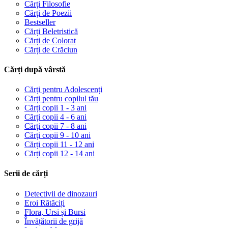
Cărți Filosofie
Cărți de Poezii
Bestseller
Cărți Beletristică
Cărți de Colorat
Cărți de Crăciun
Cărți după vârstă
Cărți pentru Adolescenți
Cărți pentru copilul tău
Cărți copii 1 - 3 ani
Cărți copii 4 - 6 ani
Cărți copii 7 - 8 ani
Cărți copii 9 - 10 ani
Cărți copii 11 - 12 ani
Cărți copii 12 - 14 ani
Serii de cărți
Detectivii de dinozauri
Eroi Rătăciți
Flora, Ursi și Bursi
Învățătorii de grijă