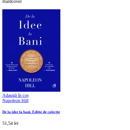
Hardcover
Adaugă în coș
Napoleon Hill
De la idee la bani. Ediție de colecție
51,54 lei