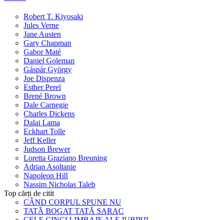
Robert T. Kiyosaki
Jules Verne
Jane Austen
Gary Chapman
Gabor Maté
Daniel Goleman
Gáspár György
Joe Dispenza
Esther Perel
Brené Brown
Dale Carnegie
Charles Dickens
Dalai Lama
Eckhart Tolle
Jeff Keller
Judson Brewer
Loretta Graziano Breuning
Adrian Asoltanie
Napoleon Hill
Nassim Nicholas Taleb
Top cărți de citit
CÂND CORPUL SPUNE NU
TATĂ BOGAT TATĂ SARAC
CELE CINCI LIMBAJE ALE IUBIRII