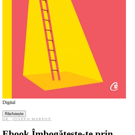
Digital
Răsfoiește
DR. JOSEPH MURPHY
Ebook Îmbogățește-te prin