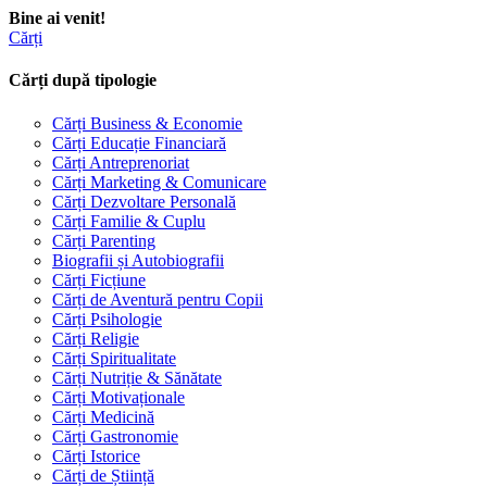
Bine ai venit!
Cărți
Cărți după tipologie
Cărți Business & Economie
Cărți Educație Financiară
Cărți Antreprenoriat
Cărți Marketing & Comunicare
Cărți Dezvoltare Personală
Cărți Familie & Cuplu
Cărți Parenting
Biografii și Autobiografii
Cărți Ficțiune
Cărți de Aventură pentru Copii
Cărți Psihologie
Cărți Religie
Cărți Spiritualitate
Cărți Nutriție & Sănătate
Cărți Motivaționale
Cărți Medicină
Cărți Gastronomie
Cărți Istorice
Cărți de Știință