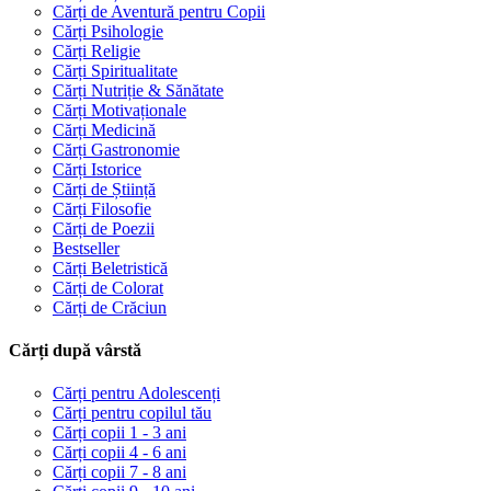
Cărți de Aventură pentru Copii
Cărți Psihologie
Cărți Religie
Cărți Spiritualitate
Cărți Nutriție & Sănătate
Cărți Motivaționale
Cărți Medicină
Cărți Gastronomie
Cărți Istorice
Cărți de Știință
Cărți Filosofie
Cărți de Poezii
Bestseller
Cărți Beletristică
Cărți de Colorat
Cărți de Crăciun
Cărți după vârstă
Cărți pentru Adolescenți
Cărți pentru copilul tău
Cărți copii 1 - 3 ani
Cărți copii 4 - 6 ani
Cărți copii 7 - 8 ani