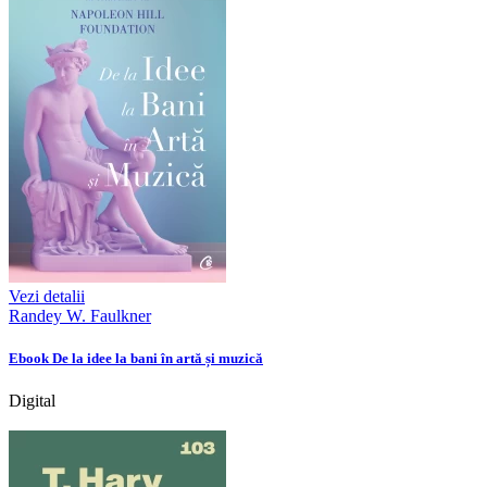
Vezi detalii
Randey W. Faulkner
Ebook De la idee la bani în artă și muzică
Digital