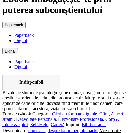
puterea subconștientului
Paperback
Paperback
Digital
Digital
Paperback
Digital
Indisponibil
Bazate pe studii de psihologie și pe cunoașterea gândirii religioase
creștine și orientale, tehnicile propuse de dr. Murphy sunt ușor de
aplicat de către oricine, dovada fiind mărturiile unor oameni care
spun că datorită acestora, viața lor s-a schimbat.
Format:
e-book
Categorii:
Cărți cu formate digitale
,
Cărți
,
Autori
străini
,
Dezvoltare Personală
,
Dezvoltare Profesională
,
Corp &
minte & spirit
,
Self-Help
,
Carieră
Imprint:
Biblioterapia
Vezi toate
Descriptoare:
cum să...
,
despre banii mei
,
life hacks