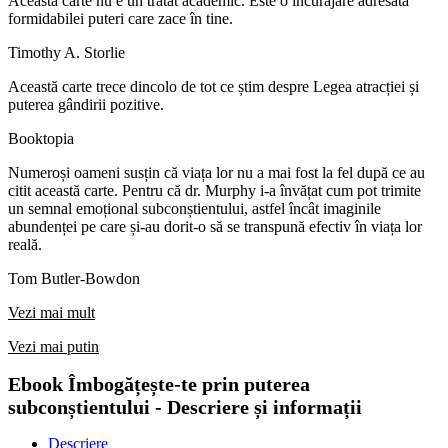
Această carte nu e un tratat academic. Este o încurajare adresată
formidabilei puteri care zace în tine.
Timothy A. Storlie
Această carte trece dincolo de tot ce știm despre Legea atracției și
puterea gândirii pozitive.
Booktopia
Numeroși oameni susțin că viața lor nu a mai fost la fel după ce au
citit această carte. Pentru că dr. Murphy i-a învățat cum pot trimite
un semnal emoțional subconștientului, astfel încât imaginile
abundenței pe care și-au dorit-o să se transpună efectiv în viața lor
reală.
Tom Butler-Bowdon
Vezi mai mult
Vezi mai putin
Ebook Îmbogățește-te prin puterea
subconștientului - Descriere și informații
Descriere