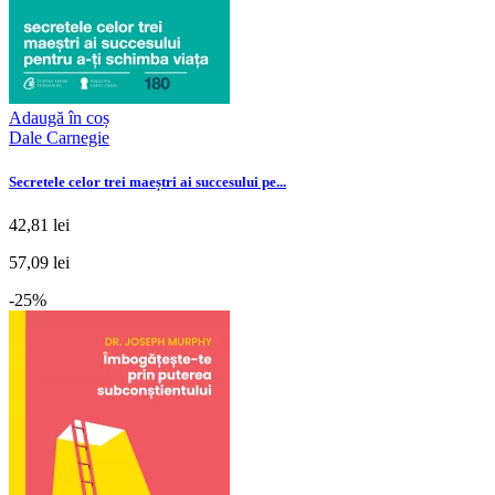
Adaugă în coș
Dale Carnegie
Secretele celor trei maeștri ai succesului pe...
42,81 lei
57,09 lei
-25%