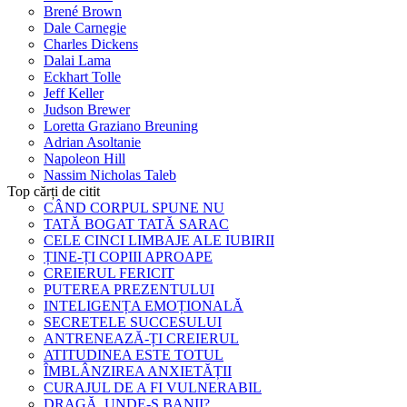
Brené Brown
Dale Carnegie
Charles Dickens
Dalai Lama
Eckhart Tolle
Jeff Keller
Judson Brewer
Loretta Graziano Breuning
Adrian Asoltanie
Napoleon Hill
Nassim Nicholas Taleb
Top cărți de citit
CÂND CORPUL SPUNE NU
TATĂ BOGAT TATĂ SARAC
CELE CINCI LIMBAJE ALE IUBIRII
ȚINE-ȚI COPIII APROAPE
CREIERUL FERICIT
PUTEREA PREZENTULUI
INTELIGENȚA EMOȚIONALĂ
SECRETELE SUCCESULUI
ANTRENEAZĂ-ȚI CREIERUL
ATITUDINEA ESTE TOTUL
ÎMBLÂNZIREA ANXIETĂȚII
CURAJUL DE A FI VULNERABIL
DRAGĂ, UNDE-S BANII?