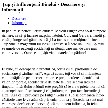
Țup și Influențerii Binelui - Descriere și
informații
Descriere
Informații
În pădure se petrec lucruri ciudate. Melcul Fulger vrea să-și cumpere
gantere, ca să-și lucreze mușchii gâtului. Curcanul Gelu s-a gândit și
el să-și lungească gâtul, așa că și l-a încins cu o mulțime de inele.
Țup vine la magazinul lui Bosu’ Lăcustă și îi cere un… ruj. Spitalul
se umple de pacienți accidentați în situații care mai de care mai
controversate. Oare ce au pățit viețuitoarele din pădure?
Ei bine, au descoperit internetul. Și, odată cu el, platformele de
socializare și „influențerii“. Așa că acum, toți vor să-și influențeze
comunitățile de pe internet – cu orice preț: pierderea identității și a
valorilor morale, accidentările de toate felurile și chiar irosirea
timpului. Însă Buhu-Pădurii este pregătit să le arate prietenilor lui că
aparențele sunt înșelătoare și că „influențerii“ pot face lucrurile și
altfel. Așa că îi provoacă pe Fulger, Gelu și Țup să pornească într-o
călătorie care le va arăta că prietenia, iubirea și încrederea sunt mai
valoroase decât orice altceva. Și că toți putem influența, în felul