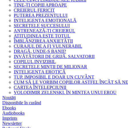
ȚINE-ȚI COPIII APROAPE
CREIERUL FERICIT
PUTEREA PREZENTULUI
INTELIGENȚA EMOȚIONALĂ
SECRETELE SUCCESULUI
ANTRENEAZĂ-ȚI CREIERUL
ATITUDINEA ESTE TOTUL
ÎMBLÂNZIREA ANXIETĂȚII
CURAJUL DE A FI VULNERABIL
DRAGĂ, UNDE-S BANII?
INVĂȚĂTORII DE GRIJĂ. SALVATORII
COPILUL INVIZIBIL
SECRETELE MINȚII DE MILIONAR
INTELIGENȚA EROTICĂ
ȚUP. IMPOSIBIL E DOAR UN CUVÂNT
CUM SĂ LE VORBIM COPIILOR ASTFEL ÎNCÂT SĂ N
CARTEA ÎNȚELEPCIUNII
VOLODIMIR ZELENSKI. ÎN MINTEA UNUI EROU
Noutăți
Disponibile în curând
Ebooks
Audiobooks
Imprints
Newsletter