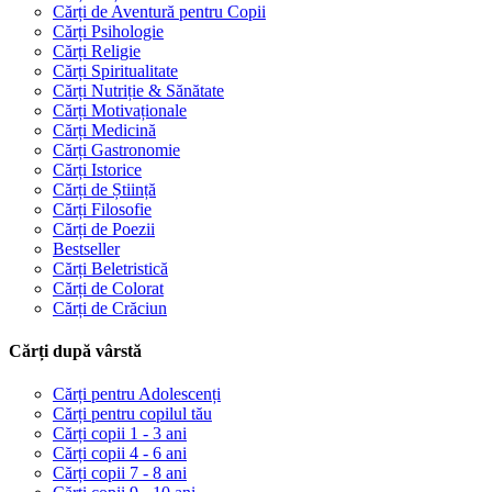
Cărți de Aventură pentru Copii
Cărți Psihologie
Cărți Religie
Cărți Spiritualitate
Cărți Nutriție & Sănătate
Cărți Motivaționale
Cărți Medicină
Cărți Gastronomie
Cărți Istorice
Cărți de Știință
Cărți Filosofie
Cărți de Poezii
Bestseller
Cărți Beletristică
Cărți de Colorat
Cărți de Crăciun
Cărți după vârstă
Cărți pentru Adolescenți
Cărți pentru copilul tău
Cărți copii 1 - 3 ani
Cărți copii 4 - 6 ani
Cărți copii 7 - 8 ani