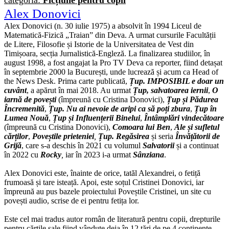
categoria:
Ficțiune pentru copii
Alex Donovici
Alex Donovici (n. 30 iulie 1975) a absolvit în 1994 Liceul de
Matematică-Fizică „Traian” din Deva. A urmat cursurile Facultății
de Litere, Filosofie și Istorie de la Universitatea de Vest din
Timișoara, secția Jurnalistică-Engleză. La finalizarea studiilor, în
august 1998, a fost angajat la Pro TV Deva ca reporter, fiind detașat
în septembrie 2000 la București, unde lucrează și acum ca Head of
the News Desk. Prima carte publicată,
Țup. IMPOSIBIL e doar un
cuvânt
, a apărut în mai 2018. Au urmat
Țup, salvatoarea iernii
,
O
iarnă de povești
(împreună cu Cristina Donovici),
Țup și Pădurea
Încremenită
,
Țup. Nu ai nevoie de aripi ca să poți zbura
,
Țup în
Lumea Nouă
,
Țup și Influențerii Binelui
,
Întâmplări vindecătoare
(împreună cu Cristina Donovici),
Comoara lui Ben
,
Ale și sufletul
cărților
,
Poveștile prieteniei
,
Țup. Regăsirea
și seria
Învățătorii de
Grijă
, care s-a deschis în 2021 cu volumul
Salvatorii
și a continuat
în 2022 cu
Rocky
,
iar în 2023 i-a urmat
Sânziana
.
Alex Donovici este, înainte de orice, tatăl Alexandrei, o fetiță
frumoasă și tare isteață. Apoi, este soțul Cristinei Donovici, iar
împreună au pus bazele proiectului Poveștile Cristinei, un site cu
povești audio, scrise de ei pentru fetița lor.
Este cel mai tradus autor român de literatură pentru copii, drepturile
pentru cărțile sale fiind vândute deja în 12 țări de pe 4 continente.