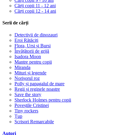
Cărți copii 9 - 10 ani
Cărți copii 11 - 12 ani
Cărți copii 12 - 14 ani
Serii de cărți
Detectivii de dinozauri
Eroi Rătăciți
Flora, Ursi și Bursi
Învățătorii de grijă
Isadora Moon
Mantre pentru copii
Miranda
Mituri și legende
Norișorul roz
Polly și papagalul de mare
Regii și reginele noastre
Save the story
Sherlock Holmes pentru copii
Poveștile Cristinei
Tiny rockers
Țup
Scrisori Remarcabile
Autori