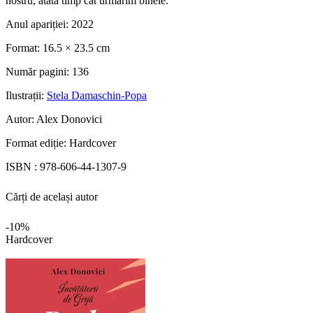
nostru, atâta timp cât urmărim binele.
Anul apariției:
2022
Format:
16.5 × 23.5 cm
Număr pagini:
136
Ilustrații:
Stela Damaschin-Popa
Autor:
Alex Donovici
Format ediție:
Hardcover
ISBN :
978-606-44-1307-9
Cărți de același autor
-10%
Hardcover