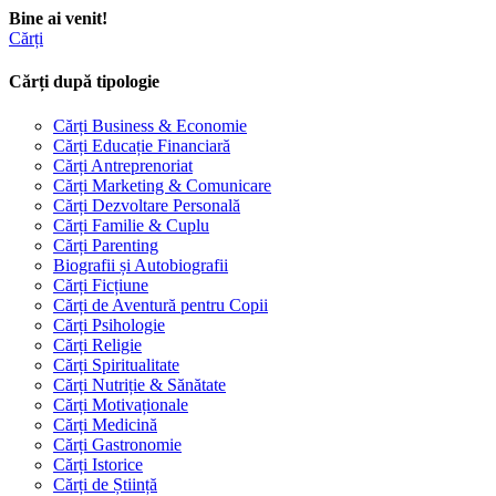
Bine ai venit!
Cărți
Cărți după tipologie
Cărți Business & Economie
Cărți Educație Financiară
Cărți Antreprenoriat
Cărți Marketing & Comunicare
Cărți Dezvoltare Personală
Cărți Familie & Cuplu
Cărți Parenting
Biografii și Autobiografii
Cărți Ficțiune
Cărți de Aventură pentru Copii
Cărți Psihologie
Cărți Religie
Cărți Spiritualitate
Cărți Nutriție & Sănătate
Cărți Motivaționale
Cărți Medicină
Cărți Gastronomie
Cărți Istorice
Cărți de Știință