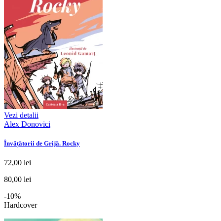
Vezi detalii
Alex Donovici
Învățătorii de Grijă. Rocky
72,00 lei
80,00 lei
-10%
Hardcover