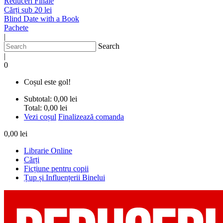
Reduceri Finale
Cărți sub 20 lei
Blind Date with a Book
Pachete
|
Search
|
0
Coșul este gol!
Subtotal:
0,00 lei
Total:
0,00 lei
Vezi coșul
Finalizează comanda
0,00 lei
Librarie Online
Cărți
Ficțiune pentru copii
Țup și Influențerii Binelui