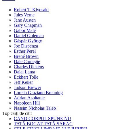
Robert T. Kiyosaki
Jules Verne
Jane Austen
Gary Chapman
Gabor Maté
Daniel Goleman
Gáspár György
Joe Dispenza
Esther Perel
Brené Brown
Dale Carnegie
Charles Dickens
Dalai Lama
Eckhart Tolle
Jeff Keller
Judson Brewer
Loretta Graziano Breuning
Adrian Asoltanie
Napoleon Hill
Nassim Nicholas Taleb
Top cărți de citit
CÂND CORPUL SPUNE NU
TATĂ BOGAT TATĂ SARAC
CELE CINCI LIMBAJE ALE IUBIRII