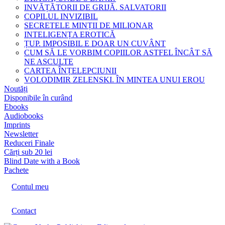
INVĂȚĂTORII DE GRIJĂ. SALVATORII
COPILUL INVIZIBIL
SECRETELE MINȚII DE MILIONAR
INTELIGENȚA EROTICĂ
ȚUP. IMPOSIBIL E DOAR UN CUVÂNT
CUM SĂ LE VORBIM COPIILOR ASTFEL ÎNCÂT SĂ
NE ASCULTE
CARTEA ÎNȚELEPCIUNII
VOLODIMIR ZELENSKI. ÎN MINTEA UNUI EROU
Noutăți
Disponibile în curând
Ebooks
Audiobooks
Imprints
Newsletter
Reduceri Finale
Cărți sub 20 lei
Blind Date with a Book
Pachete
Contul meu
Contact