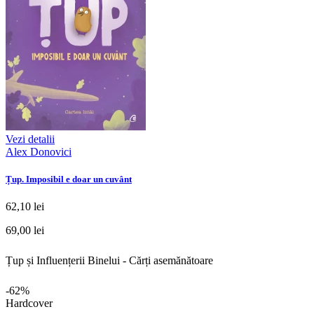
Vezi detalii
Alex Donovici
Țup. Imposibil e doar un cuvânt
62,10 lei
69,00 lei
Țup și Influențerii Binelui - Cărți asemănătoare
-62%
Hardcover