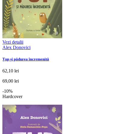
Vezi detalii
Alex Donovici
Țup și pădurea încremenită
62,10 lei
69,00 lei
-10%
Hardcover