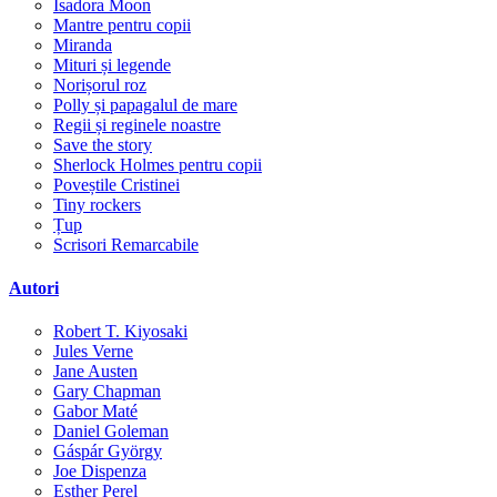
Isadora Moon
Mantre pentru copii
Miranda
Mituri și legende
Norișorul roz
Polly și papagalul de mare
Regii și reginele noastre
Save the story
Sherlock Holmes pentru copii
Poveștile Cristinei
Tiny rockers
Țup
Scrisori Remarcabile
Autori
Robert T. Kiyosaki
Jules Verne
Jane Austen
Gary Chapman
Gabor Maté
Daniel Goleman
Gáspár György
Joe Dispenza
Esther Perel