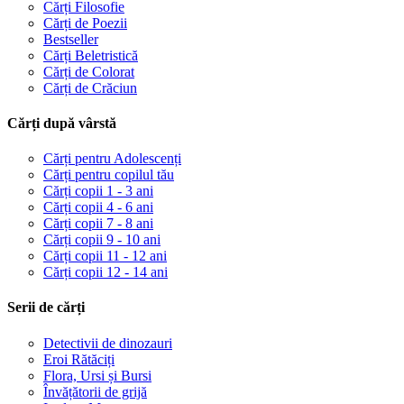
Cărți Filosofie
Cărți de Poezii
Bestseller
Cărți Beletristică
Cărți de Colorat
Cărți de Crăciun
Cărți după vârstă
Cărți pentru Adolescenți
Cărți pentru copilul tău
Cărți copii 1 - 3 ani
Cărți copii 4 - 6 ani
Cărți copii 7 - 8 ani
Cărți copii 9 - 10 ani
Cărți copii 11 - 12 ani
Cărți copii 12 - 14 ani
Serii de cărți
Detectivii de dinozauri
Eroi Rătăciți
Flora, Ursi și Bursi
Învățătorii de grijă