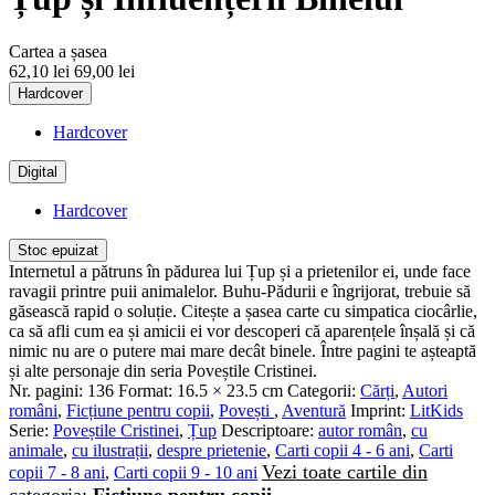
Cartea a șasea
62,10 lei
69,00 lei
Hardcover
Hardcover
Digital
Hardcover
Stoc epuizat
Internetul a pătruns în pădurea lui Țup și a prietenilor ei, unde face
ravagii printre puii animalelor. Buhu-Pădurii e îngrijorat, trebuie să
găsească rapid o soluție. Citește a șasea carte cu simpatica ciocârlie,
ca să afli cum ea și amicii ei vor descoperi că aparențele înșală și că
nimic nu are o putere mai mare decât binele. Între pagini te așteaptă
și alte personaje din seria Poveștile Cristinei.
Nr. pagini:
136
Format:
16.5 × 23.5 cm
Categorii:
Cărți
,
Autori
români
,
Ficțiune pentru copii
,
Povești
,
Aventură
Imprint:
LitKids
Serie:
Poveștile Cristinei
,
Țup
Descriptoare:
autor român
,
cu
animale
,
cu ilustrații
,
despre prietenie
,
Carti copii 4 - 6 ani
,
Carti
Vezi toate cartile din
copii 7 - 8 ani
,
Carti copii 9 - 10 ani