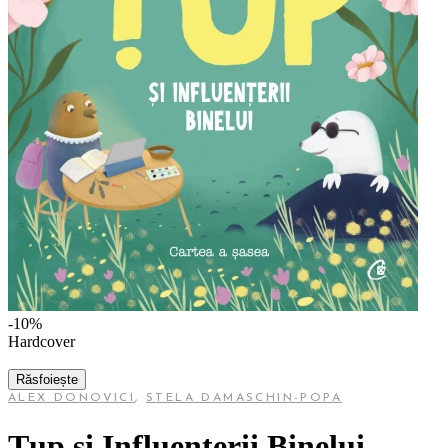
-10%
Hardcover
Răsfoiește
ALEX DONOVICI
,
STELA DAMASCHIN-POPA
Țup și Influențerii Binelui