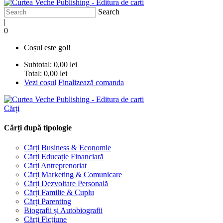
Search
|
0
Coșul este gol!
Subtotal:
0,00 lei
Total:
0,00 lei
Vezi coșul
Finalizează comanda
Cărți
Cărți după tipologie
Cărți Business & Economie
Cărți Educație Financiară
Cărți Antreprenoriat
Cărți Marketing & Comunicare
Cărți Dezvoltare Personală
Cărți Familie & Cuplu
Cărți Parenting
Biografii și Autobiografii
Cărți Ficțiune