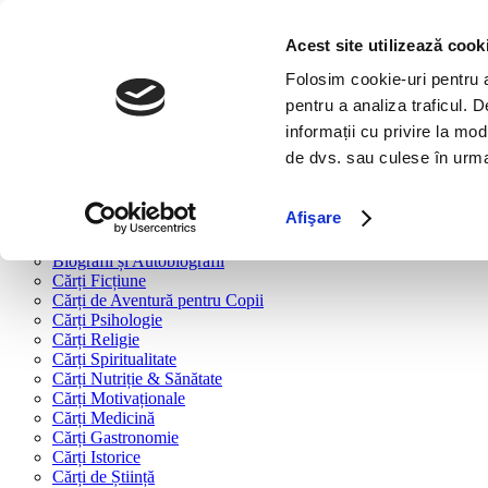
Bine ai venit!
Cărți
Acest site utilizează cook
Folosim cookie-uri pentru a 
Cărți după tipologie
pentru a analiza traficul. 
Cărți Business & Economie
informații cu privire la mod
Cărți Educație Financiară
de dvs. sau culese în urma f
Cărți Antreprenoriat
Cărți Marketing & Comunicare
Cărți Dezvoltare Personală
Afişare
Cărți Familie & Cuplu
Cărți Parenting
Biografii și Autobiografii
Cărți Ficțiune
Cărți de Aventură pentru Copii
Cărți Psihologie
Cărți Religie
Cărți Spiritualitate
Cărți Nutriție & Sănătate
Cărți Motivaționale
Cărți Medicină
Cărți Gastronomie
Cărți Istorice
Cărți de Știință