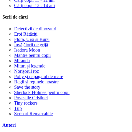
Cărți copii 11 - 12 ani
Cărți copii 12 - 14 ani
Serii de cărți
Detectivii de dinozauri
Eroi Rătăciți
Flora, Ursi și Bursi
Învățătorii de grijă
Isadora Moon
Mantre pentru copii
Miranda
Mituri și legende
Norișorul roz
Polly și papagalul de mare
Regii și reginele noastre
Save the story
Sherlock Holmes pentru copii
Poveștile Cristinei
Tiny rockers
Țup
Scrisori Remarcabile
Autori