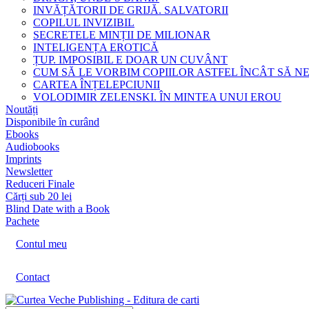
INVĂȚĂTORII DE GRIJĂ. SALVATORII
COPILUL INVIZIBIL
SECRETELE MINȚII DE MILIONAR
INTELIGENȚA EROTICĂ
ȚUP. IMPOSIBIL E DOAR UN CUVÂNT
CUM SĂ LE VORBIM COPIILOR ASTFEL ÎNCÂT SĂ N
CARTEA ÎNȚELEPCIUNII
VOLODIMIR ZELENSKI. ÎN MINTEA UNUI EROU
Noutăți
Disponibile în curând
Ebooks
Audiobooks
Imprints
Newsletter
Reduceri Finale
Cărți sub 20 lei
Blind Date with a Book
Pachete
Contul meu
Contact