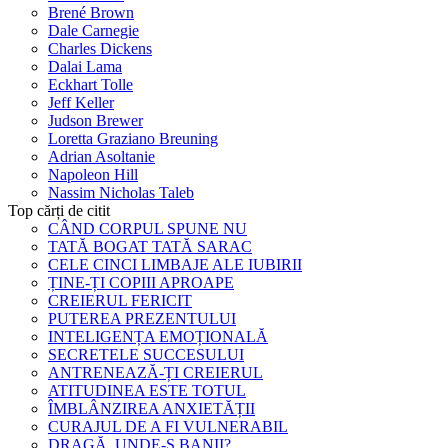
Brené Brown
Dale Carnegie
Charles Dickens
Dalai Lama
Eckhart Tolle
Jeff Keller
Judson Brewer
Loretta Graziano Breuning
Adrian Asoltanie
Napoleon Hill
Nassim Nicholas Taleb
Top cărți de citit
CÂND CORPUL SPUNE NU
TATĂ BOGAT TATĂ SARAC
CELE CINCI LIMBAJE ALE IUBIRII
ȚINE-ȚI COPIII APROAPE
CREIERUL FERICIT
PUTEREA PREZENTULUI
INTELIGENȚA EMOȚIONALĂ
SECRETELE SUCCESULUI
ANTRENEAZĂ-ȚI CREIERUL
ATITUDINEA ESTE TOTUL
ÎMBLÂNZIREA ANXIETĂȚII
CURAJUL DE A FI VULNERABIL
DRAGĂ, UNDE-S BANII?