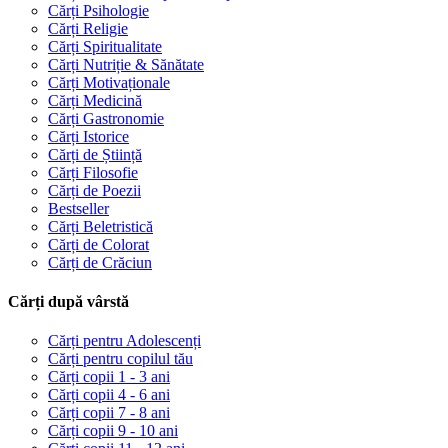
Cărți Psihologie
Cărți Religie
Cărți Spiritualitate
Cărți Nutriție & Sănătate
Cărți Motivaționale
Cărți Medicină
Cărți Gastronomie
Cărți Istorice
Cărți de Știință
Cărți Filosofie
Cărți de Poezii
Bestseller
Cărți Beletristică
Cărți de Colorat
Cărți de Crăciun
Cărți după vârstă
Cărți pentru Adolescenți
Cărți pentru copilul tău
Cărți copii 1 - 3 ani
Cărți copii 4 - 6 ani
Cărți copii 7 - 8 ani
Cărți copii 9 - 10 ani