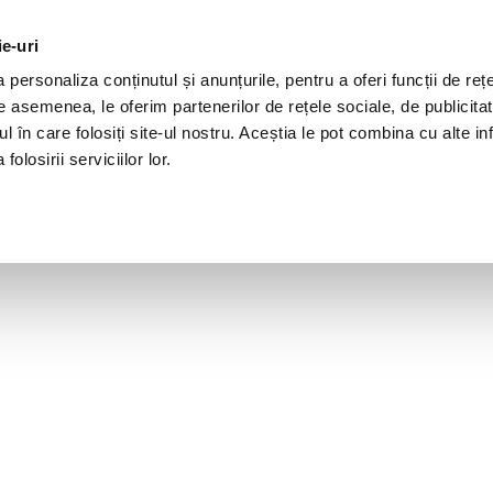
ie-uri
personaliza conținutul și anunțurile, pentru a oferi funcții de rețe
De asemenea, le oferim partenerilor de rețele sociale, de publicita
ul în care folosiți site-ul nostru. Aceștia le pot combina cu alte inf
olosirii serviciilor lor.