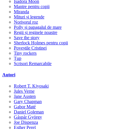
Isadora Moon
Mantre pentru copii
Miranda
Mituri și legende
Norișorul roz
Polly și papagalul de mare
Regii și reginele noastre
Save the story
Sherlock Holmes pentru copii
Poveștile Cristinei
Tiny rockers
Țup
Scrisori Remarcabile
Autori
Robert T. Kiyosaki
Jules Verne
Jane Austen
Gary Chapman
Gabor Maté
Daniel Goleman
Gáspár György
Joe Dispenza
Esther Perel