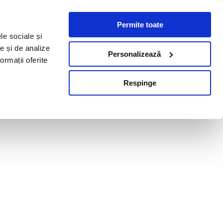
Permite toate
le sociale și
te și de analize
Personalizează
ormații oferite
Respinge