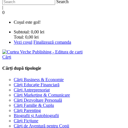
Search
|
0
Coșul este gol!
Subtotal:
0,00 lei
Total:
0,00 lei
Vezi coșul
Finalizează comanda
Cărți
Cărți după tipologie
Cărți Business & Economie
Cărți Educație Financiară
Cărți Antreprenoriat
Cărți Marketing & Comunicare
Cărți Dezvoltare Personală
Cărți Familie & Cuplu
Cărți Parenting
Biografii și Autobiografii
Cărți Ficțiune
Cărți de Aventură pentru Copii