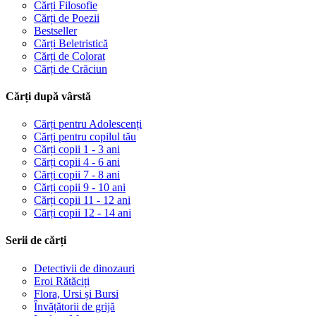
Cărți Filosofie
Cărți de Poezii
Bestseller
Cărți Beletristică
Cărți de Colorat
Cărți de Crăciun
Cărți după vârstă
Cărți pentru Adolescenți
Cărți pentru copilul tău
Cărți copii 1 - 3 ani
Cărți copii 4 - 6 ani
Cărți copii 7 - 8 ani
Cărți copii 9 - 10 ani
Cărți copii 11 - 12 ani
Cărți copii 12 - 14 ani
Serii de cărți
Detectivii de dinozauri
Eroi Rătăciți
Flora, Ursi și Bursi
Învățătorii de grijă