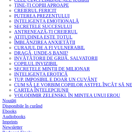
ȚINE-ȚI COPIII APROAPE
CREIERUL FERICIT
PUTEREA PREZENTULUI
INTELIGENȚA EMOȚIONALĂ
SECRETELE SUCCESULUI
ANTRENEAZĂ-ȚI CREIERUL
ATITUDINEA ESTE TOTUL
ÎMBLÂNZIREA ANXIETĂȚII
CURAJUL DE A FI VULNERABIL
DRAGĂ, UNDE-S BANII?
INVĂȚĂTORII DE GRIJĂ. SALVATORII
COPILUL INVIZIBIL
SECRETELE MINȚII DE MILIONAR
INTELIGENȚA EROTICĂ
ȚUP. IMPOSIBIL E DOAR UN CUVÂNT
CUM SĂ LE VORBIM COPIILOR ASTFEL ÎNCÂT SĂ N
CARTEA ÎNȚELEPCIUNII
VOLODIMIR ZELENSKI. ÎN MINTEA UNUI EROU
Noutăți
Disponibile în curând
Ebooks
Audiobooks
Imprints
Newsletter