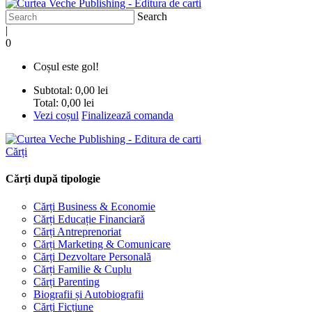
Search
|
0
Coșul este gol!
Subtotal:
0,00 lei
Total:
0,00 lei
Vezi coșul
Finalizează comanda
Cărți
Cărți după tipologie
Cărți Business & Economie
Cărți Educație Financiară
Cărți Antreprenoriat
Cărți Marketing & Comunicare
Cărți Dezvoltare Personală
Cărți Familie & Cuplu
Cărți Parenting
Biografii și Autobiografii
Cărți Ficțiune