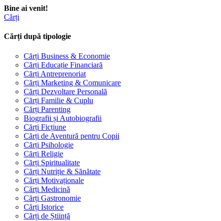
Bine ai venit!
Cărți
Cărți după tipologie
Cărți Business & Economie
Cărți Educație Financiară
Cărți Antreprenoriat
Cărți Marketing & Comunicare
Cărți Dezvoltare Personală
Cărți Familie & Cuplu
Cărți Parenting
Biografii și Autobiografii
Cărți Ficțiune
Cărți de Aventură pentru Copii
Cărți Psihologie
Cărți Religie
Cărți Spiritualitate
Cărți Nutriție & Sănătate
Cărți Motivaționale
Cărți Medicină
Cărți Gastronomie
Cărți Istorice
Cărți de Știință