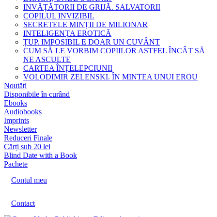
INVĂȚĂTORII DE GRIJĂ. SALVATORII
COPILUL INVIZIBIL
SECRETELE MINȚII DE MILIONAR
INTELIGENȚA EROTICĂ
ȚUP. IMPOSIBIL E DOAR UN CUVÂNT
CUM SĂ LE VORBIM COPIILOR ASTFEL ÎNCÂT SĂ
NE ASCULTE
CARTEA ÎNȚELEPCIUNII
VOLODIMIR ZELENSKI. ÎN MINTEA UNUI EROU
Noutăți
Disponibile în curând
Ebooks
Audiobooks
Imprints
Newsletter
Reduceri Finale
Cărți sub 20 lei
Blind Date with a Book
Pachete
Contul meu
Contact