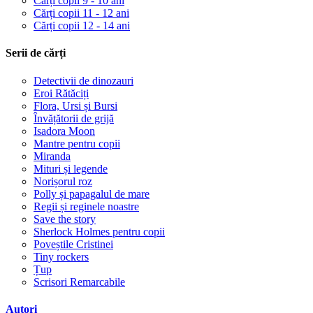
Cărți copii 9 - 10 ani
Cărți copii 11 - 12 ani
Cărți copii 12 - 14 ani
Serii de cărți
Detectivii de dinozauri
Eroi Rătăciți
Flora, Ursi și Bursi
Învățătorii de grijă
Isadora Moon
Mantre pentru copii
Miranda
Mituri și legende
Norișorul roz
Polly și papagalul de mare
Regii și reginele noastre
Save the story
Sherlock Holmes pentru copii
Poveștile Cristinei
Tiny rockers
Țup
Scrisori Remarcabile
Autori