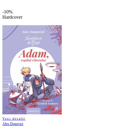
-10%
Hardcover
Vezi detalii
Alex Donovici