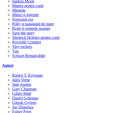
Isadora Moon
Mantre pentru copii
Miranda
Mituri și legende
Norișorul roz
Polly și papagalul de mare
Regii și reginele noastre
Save the story
Sherlock Holmes pentru copii
Poveștile Cristinei
Tiny rockers
Țup
Scrisori Remarcabile
Autori
Robert T. Kiyosaki
Jules Verne
Jane Austen
Gary Chapman
Gabor Maté
Daniel Goleman
Gáspár György
Joe Dispenza
Esther Perel