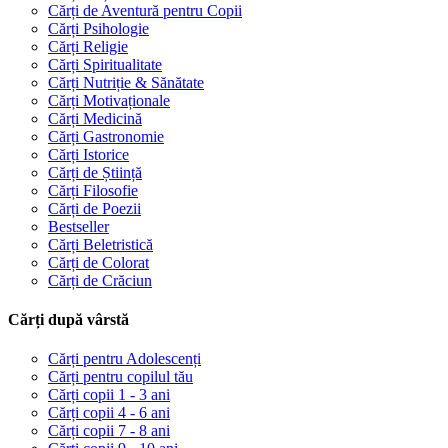
Cărți de Aventură pentru Copii
Cărți Psihologie
Cărți Religie
Cărți Spiritualitate
Cărți Nutriție & Sănătate
Cărți Motivaționale
Cărți Medicină
Cărți Gastronomie
Cărți Istorice
Cărți de Știință
Cărți Filosofie
Cărți de Poezii
Bestseller
Cărți Beletristică
Cărți de Colorat
Cărți de Crăciun
Cărți după vârstă
Cărți pentru Adolescenți
Cărți pentru copilul tău
Cărți copii 1 - 3 ani
Cărți copii 4 - 6 ani
Cărți copii 7 - 8 ani