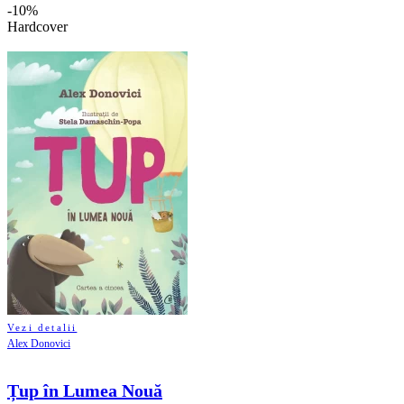
-10%
Hardcover
Vezi detalii
Alex Donovici
Țup în Lumea Nouă