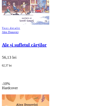
Vezi detalii
Alex Donovici
Ale și sufletul cărților
56,13 lei
62,37 lei
-10%
Hardcover