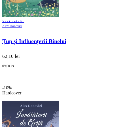
Vezi detalii
Alex Donovici
Țup și Influențerii Binelui
62,10 lei
69,00 lei
-10%
Hardcover