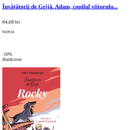
Învățătorii de Grijă. Adam, copilul viitorulu...
84,68 lei
94,09 lei
-10%
Hardcover