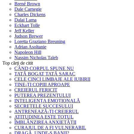
Brené Brown
Dale Carnegie
Charles Dickens
Dalai Lama
Eckhart Tolle
Jeff Keller
Judson Brewer
Loretta Graziano Breuning
Adrian Asoltanie
Napoleon Hill
Nassim Nicholas Taleb
Top cărți de citit
CÂND CORPUL SPUNE NU
TATĂ BOGAT TATĂ SARAC
CELE CINCI LIMBAJE ALE IUBIRII
ȚINE-ȚI COPIII APROAPE
CREIERUL FERICIT
PUTEREA PREZENTULUI
INTELIGENȚA EMOȚIONALĂ
SECRETELE SUCCESULUI
ANTRENEAZĂ-ȚI CREIERUL
ATITUDINEA ESTE TOTUL
ÎMBLÂNZIREA ANXIETĂȚII
CURAJUL DE A FI VULNERABIL
DRAGĂ, UNDE-S BANII?