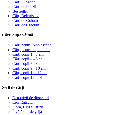
Cărți Filosofie
Cărți de Poezii
Bestseller
Cărți Beletristică
Cărți de Colorat
Cărți de Crăciun
Cărți după vârstă
Cărți pentru Adolescenți
Cărți pentru copilul tău
Cărți copii 1 - 3 ani
Cărți copii 4 - 6 ani
Cărți copii 7 - 8 ani
Cărți copii 9 - 10 ani
Cărți copii 11 - 12 ani
Cărți copii 12 - 14 ani
Serii de cărți
Detectivii de dinozauri
Eroi Rătăciți
Flora, Ursi și Bursi
Învățătorii de grijă