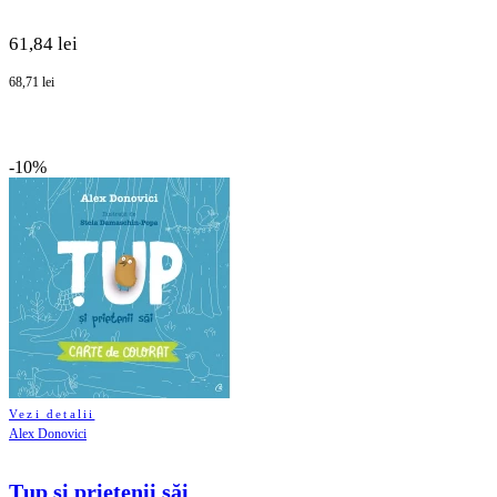
61,84 lei
68,71 lei
-10%
Vezi detalii
Alex Donovici
Țup și prietenii săi