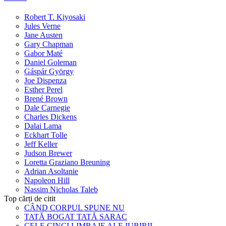
Robert T. Kiyosaki
Jules Verne
Jane Austen
Gary Chapman
Gabor Maté
Daniel Goleman
Gáspár György
Joe Dispenza
Esther Perel
Brené Brown
Dale Carnegie
Charles Dickens
Dalai Lama
Eckhart Tolle
Jeff Keller
Judson Brewer
Loretta Graziano Breuning
Adrian Asoltanie
Napoleon Hill
Nassim Nicholas Taleb
Top cărți de citit
CÂND CORPUL SPUNE NU
TATĂ BOGAT TATĂ SARAC
CELE CINCI LIMBAJE ALE IUBIRII