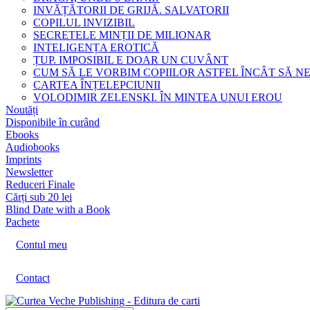
INVĂȚĂTORII DE GRIJĂ. SALVATORII
COPILUL INVIZIBIL
SECRETELE MINȚII DE MILIONAR
INTELIGENȚA EROTICĂ
ȚUP. IMPOSIBIL E DOAR UN CUVÂNT
CUM SĂ LE VORBIM COPIILOR ASTFEL ÎNCÂT SĂ N
CARTEA ÎNȚELEPCIUNII
VOLODIMIR ZELENSKI. ÎN MINTEA UNUI EROU
Noutăți
Disponibile în curând
Ebooks
Audiobooks
Imprints
Newsletter
Reduceri Finale
Cărți sub 20 lei
Blind Date with a Book
Pachete
Contul meu
Contact