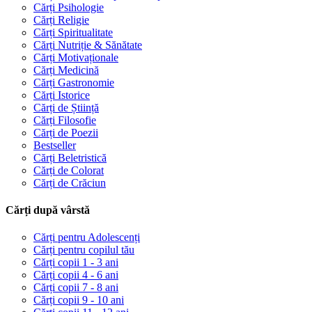
Cărți Psihologie
Cărți Religie
Cărți Spiritualitate
Cărți Nutriție & Sănătate
Cărți Motivaționale
Cărți Medicină
Cărți Gastronomie
Cărți Istorice
Cărți de Știință
Cărți Filosofie
Cărți de Poezii
Bestseller
Cărți Beletristică
Cărți de Colorat
Cărți de Crăciun
Cărți după vârstă
Cărți pentru Adolescenți
Cărți pentru copilul tău
Cărți copii 1 - 3 ani
Cărți copii 4 - 6 ani
Cărți copii 7 - 8 ani
Cărți copii 9 - 10 ani