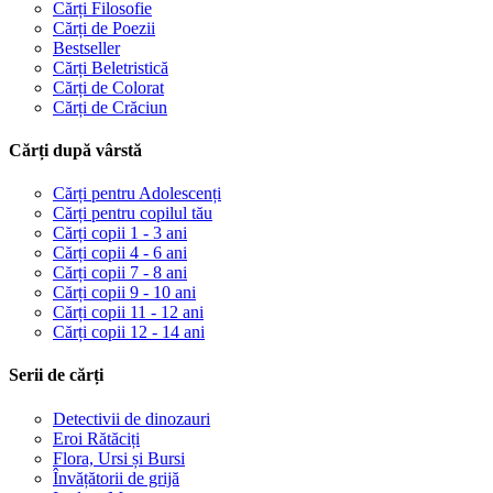
Cărți Filosofie
Cărți de Poezii
Bestseller
Cărți Beletristică
Cărți de Colorat
Cărți de Crăciun
Cărți după vârstă
Cărți pentru Adolescenți
Cărți pentru copilul tău
Cărți copii 1 - 3 ani
Cărți copii 4 - 6 ani
Cărți copii 7 - 8 ani
Cărți copii 9 - 10 ani
Cărți copii 11 - 12 ani
Cărți copii 12 - 14 ani
Serii de cărți
Detectivii de dinozauri
Eroi Rătăciți
Flora, Ursi și Bursi
Învățătorii de grijă