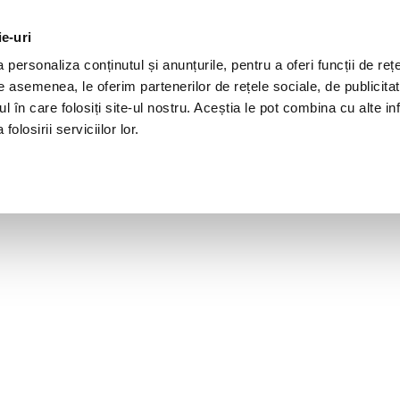
ie-uri
personaliza conținutul și anunțurile, pentru a oferi funcții de rețe
De asemenea, le oferim partenerilor de rețele sociale, de publicita
ul în care folosiți site-ul nostru. Aceștia le pot combina cu alte inf
olosirii serviciilor lor.