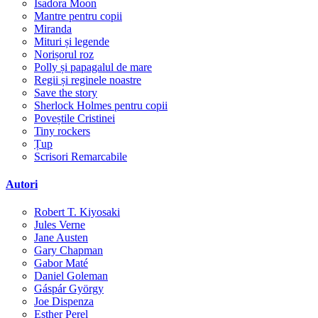
Isadora Moon
Mantre pentru copii
Miranda
Mituri și legende
Norișorul roz
Polly și papagalul de mare
Regii și reginele noastre
Save the story
Sherlock Holmes pentru copii
Poveștile Cristinei
Tiny rockers
Țup
Scrisori Remarcabile
Autori
Robert T. Kiyosaki
Jules Verne
Jane Austen
Gary Chapman
Gabor Maté
Daniel Goleman
Gáspár György
Joe Dispenza
Esther Perel