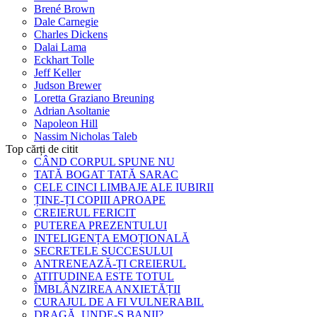
Brené Brown
Dale Carnegie
Charles Dickens
Dalai Lama
Eckhart Tolle
Jeff Keller
Judson Brewer
Loretta Graziano Breuning
Adrian Asoltanie
Napoleon Hill
Nassim Nicholas Taleb
Top cărți de citit
CÂND CORPUL SPUNE NU
TATĂ BOGAT TATĂ SARAC
CELE CINCI LIMBAJE ALE IUBIRII
ȚINE-ȚI COPIII APROAPE
CREIERUL FERICIT
PUTEREA PREZENTULUI
INTELIGENȚA EMOȚIONALĂ
SECRETELE SUCCESULUI
ANTRENEAZĂ-ȚI CREIERUL
ATITUDINEA ESTE TOTUL
ÎMBLÂNZIREA ANXIETĂȚII
CURAJUL DE A FI VULNERABIL
DRAGĂ, UNDE-S BANII?