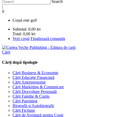
Search
|
0
Coșul este gol!
Subtotal:
0,00 lei
Total:
0,00 lei
Vezi coșul
Finalizează comanda
Cărți
Cărți după tipologie
Cărți Business & Economie
Cărți Educație Financiară
Cărți Antreprenoriat
Cărți Marketing & Comunicare
Cărți Dezvoltare Personală
Cărți Familie & Cuplu
Cărți Parenting
Biografii și Autobiografii
Cărți Ficțiune
Cărți de Aventură pentru Copii