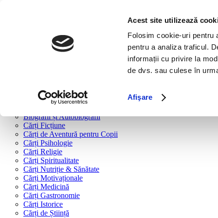
Bine ai venit!
Cărți
Acest site utilizează cook
Folosim cookie-uri pentru a 
Cărți după tipologie
pentru a analiza traficul. 
Cărți Business & Economie
informații cu privire la mod
Cărți Educație Financiară
de dvs. sau culese în urma f
Cărți Antreprenoriat
Cărți Marketing & Comunicare
Cărți Dezvoltare Personală
Afişare
Cărți Familie & Cuplu
Cărți Parenting
Biografii și Autobiografii
Cărți Ficțiune
Cărți de Aventură pentru Copii
Cărți Psihologie
Cărți Religie
Cărți Spiritualitate
Cărți Nutriție & Sănătate
Cărți Motivaționale
Cărți Medicină
Cărți Gastronomie
Cărți Istorice
Cărți de Știință