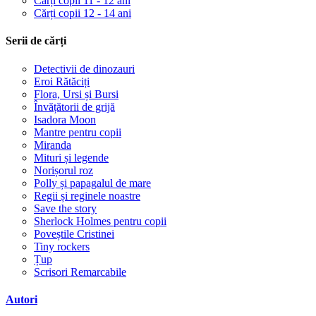
Cărți copii 11 - 12 ani
Cărți copii 12 - 14 ani
Serii de cărți
Detectivii de dinozauri
Eroi Rătăciți
Flora, Ursi și Bursi
Învățătorii de grijă
Isadora Moon
Mantre pentru copii
Miranda
Mituri și legende
Norișorul roz
Polly și papagalul de mare
Regii și reginele noastre
Save the story
Sherlock Holmes pentru copii
Poveștile Cristinei
Tiny rockers
Țup
Scrisori Remarcabile
Autori