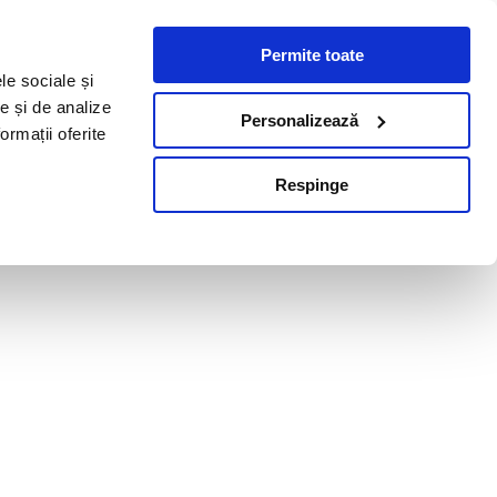
Permite toate
le sociale și
te și de analize
Personalizează
ormații oferite
Respinge