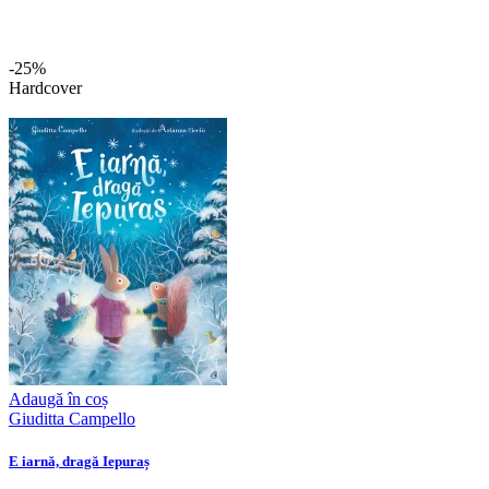
-25%
Hardcover
Adaugă în coș
Giuditta Campello
E iarnă, dragă Iepuraș