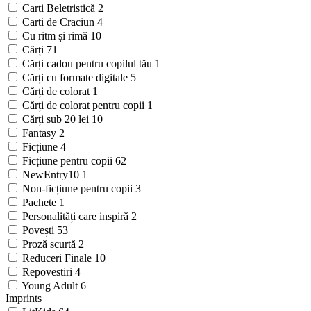
Carti Beletristică
2
Carti de Craciun
4
Cu ritm și rimă
10
Cărți
71
Cărți cadou pentru copilul tău
1
Cărți cu formate digitale
5
Cărți de colorat
1
Cărți de colorat pentru copii
1
Cărți sub 20 lei
10
Fantasy
2
Ficțiune
4
Ficțiune pentru copii
62
NewEntry10
1
Non-ficțiune pentru copii
3
Pachete
1
Personalități care inspiră
2
Povești
53
Proză scurtă
2
Reduceri Finale
10
Repovestiri
4
Young Adult
6
Imprints