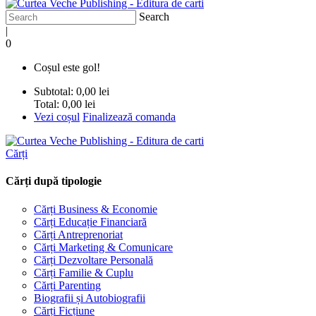
Search
|
0
Coșul este gol!
Subtotal:
0,00 lei
Total:
0,00 lei
Vezi coșul
Finalizează comanda
Cărți
Cărți după tipologie
Cărți Business & Economie
Cărți Educație Financiară
Cărți Antreprenoriat
Cărți Marketing & Comunicare
Cărți Dezvoltare Personală
Cărți Familie & Cuplu
Cărți Parenting
Biografii și Autobiografii
Cărți Ficțiune