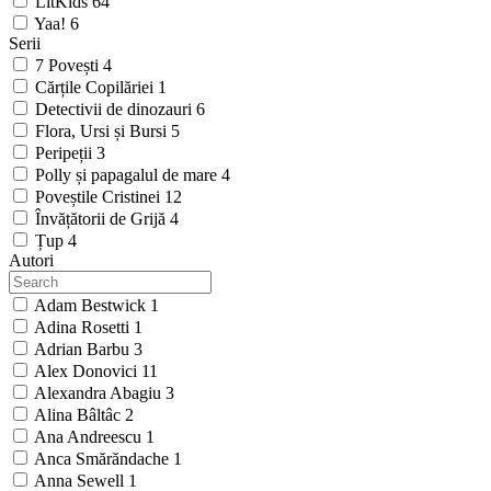
LitKids
64
Yaa!
6
Serii
7 Povești
4
Cărțile Copilăriei
1
Detectivii de dinozauri
6
Flora, Ursi și Bursi
5
Peripeții
3
Polly și papagalul de mare
4
Poveștile Cristinei
12
Învățătorii de Grijă
4
Țup
4
Autori
Adam Bestwick
1
Adina Rosetti
1
Adrian Barbu
3
Alex Donovici
11
Alexandra Abagiu
3
Alina Bâltâc
2
Ana Andreescu
1
Anca Smărăndache
1
Anna Sewell
1