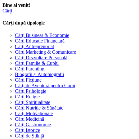
Bine ai venit!
Cărți
Cărți după tipologie
Cărți Business & Economie
Cărți Educație Financiară
Cărți Antreprenoriat
Cărți Marketing & Comunicare
Cărți Dezvoltare Personală
Cărți Familie & Cuplu
Cărți Parenting
Biografii și Autobiografii
Cărți Ficțiune
Cărți de Aventură pentru Copii
Cărți Psihologie
Cărți Religie
Cărți Spiritualitate
Cărți Nutriție & Sănătate
Cărți Motivaționale
Cărți Medicină
Cărți Gastronomie
Cărți Istorice
Cărți de Știință