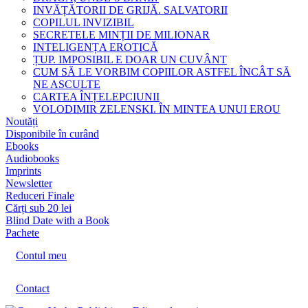
INVĂȚĂTORII DE GRIJĂ. SALVATORII
COPILUL INVIZIBIL
SECRETELE MINȚII DE MILIONAR
INTELIGENȚA EROTICĂ
ȚUP. IMPOSIBIL E DOAR UN CUVÂNT
CUM SĂ LE VORBIM COPIILOR ASTFEL ÎNCÂT SĂ
NE ASCULTE
CARTEA ÎNȚELEPCIUNII
VOLODIMIR ZELENSKI. ÎN MINTEA UNUI EROU
Noutăți
Disponibile în curând
Ebooks
Audiobooks
Imprints
Newsletter
Reduceri Finale
Cărți sub 20 lei
Blind Date with a Book
Pachete
Contul meu
Contact