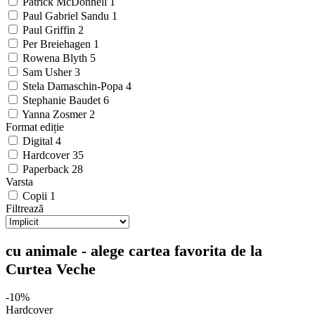
Patrick McDonnell
1
Paul Gabriel Sandu
1
Paul Griffin
2
Per Breiehagen
1
Rowena Blyth
5
Sam Usher
3
Stela Damaschin-Popa
4
Stephanie Baudet
6
Yanna Zosmer
2
Format ediție
Digital
4
Hardcover
35
Paperback
28
Varsta
Copii
1
Filtrează
cu animale - alege cartea favorita de la
Curtea Veche
-10%
Hardcover