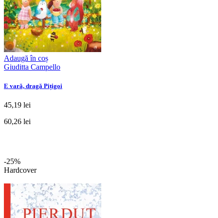
Adaugă în coș
Giuditta Campello
E vară, dragă Pițigoi
45,19 lei
60,26 lei
-25%
Hardcover