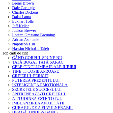
Brené Brown
Dale Carnegie
Charles Dickens
Dalai Lama
Eckhart Tolle
Jeff Keller
Judson Brewer
Loretta Graziano Breuning
Adrian Asoltanie
Napoleon Hill
Nassim Nicholas Taleb
Top cărți de citit
CÂND CORPUL SPUNE NU
TATĂ BOGAT TATĂ SARAC
CELE CINCI LIMBAJE ALE IUBIRII
ȚINE-ȚI COPIII APROAPE
CREIERUL FERICIT
PUTEREA PREZENTULUI
INTELIGENȚA EMOȚIONALĂ
SECRETELE SUCCESULUI
ANTRENEAZĂ-ȚI CREIERUL
ATITUDINEA ESTE TOTUL
ÎMBLÂNZIREA ANXIETĂȚII
CURAJUL DE A FI VULNERABIL
DRAGĂ, UNDE-S BANII?