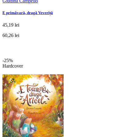
Giuditta Campello
E primăvară, dragă Veveriță
45,19 lei
60,26 lei
-25%
Hardcover