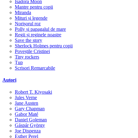
Isadora Moon
Mantre pentru copii
Miranda
Mituri și legende
Norișorul roz
Polly și papagalul de mare
Regii și reginele noastre
Save the story
Sherlock Holmes pentru copii
Poveștile Cristinei
Tiny rockers
Țup
Scrisori Remarcabile
Autori
Robert T. Kiyosaki
Jules Verne
Jane Austen
Gary Chapman
Gabor Maté
Daniel Goleman
Gáspár György
Joe Dispenza
Esther Perel