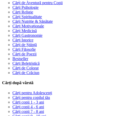
Cărți de Aventură pentru Copii
Cărți Psihologie
Cărți Religie
Cărți Spiritualitate
Cărți Nutriție & Sănătate
Cărți Motivaționale
Cărți Medicină
Cărți Gastronomie
Cărți Istorice
Cărți de Știință
Cărți Filosofie
Cărți de Poezii
Bestseller
Cărți Beletristică
Cărți de Colorat
Cărți de Crăciun
Cărți după vârstă
Cărți pentru Adolescenți
Cărți pentru copilul tău
Cărți copii 1 - 3 ani
Cărți copii 4 - 6 ani
Cărți copii 7 - 8 ani