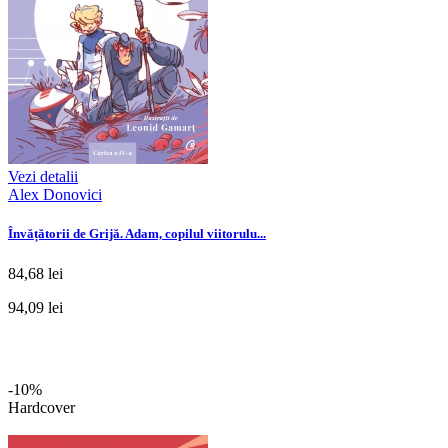
Vezi detalii
Alex Donovici
Învățătorii de Grijă. Adam, copilul viitorulu...
84,68 lei
94,09 lei
-10%
Hardcover