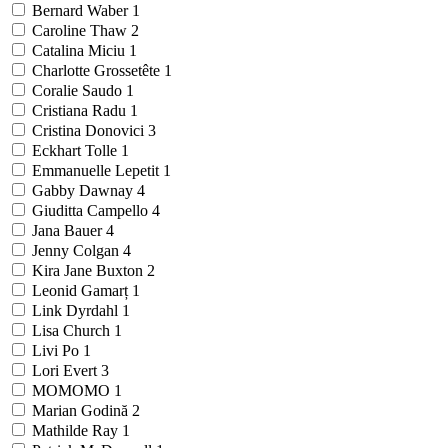
Bernard Waber
1
Caroline Thaw
2
Catalina Miciu
1
Charlotte Grossetête
1
Coralie Saudo
1
Cristiana Radu
1
Cristina Donovici
3
Eckhart Tolle
1
Emmanuelle Lepetit
1
Gabby Dawnay
4
Giuditta Campello
4
Jana Bauer
4
Jenny Colgan
4
Kira Jane Buxton
2
Leonid Gamarț
1
Link Dyrdahl
1
Lisa Church
1
Livi Po
1
Lori Evert
3
MOMOMO
1
Marian Godină
2
Mathilde Ray
1