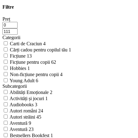
Filtre
Preț
Categorii
Carti de Craciun
4
Cărți cadou pentru copilul tău
1
Ficțiune
13
Ficțiune pentru copii
62
Hobbies
1
Non-ficțiune pentru copii
4
Young Adult
6
Subcategorii
Abilități Emoționale
2
Activități și jocuri
1
Audiobooks
3
Autori români
24
Autori străini
45
Aventură
9
Aventură
23
Bestsellers Bookfest
1