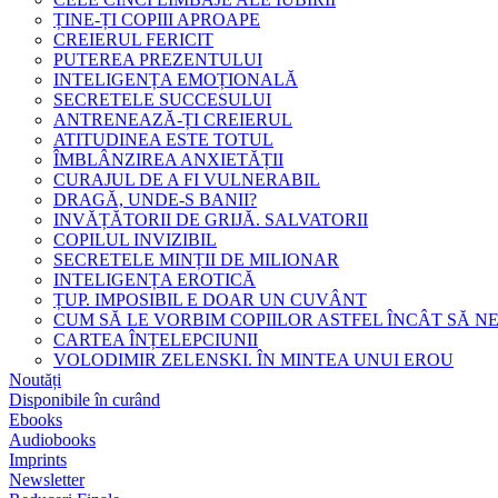
ȚINE-ȚI COPIII APROAPE
CREIERUL FERICIT
PUTEREA PREZENTULUI
INTELIGENȚA EMOȚIONALĂ
SECRETELE SUCCESULUI
ANTRENEAZĂ-ȚI CREIERUL
ATITUDINEA ESTE TOTUL
ÎMBLÂNZIREA ANXIETĂȚII
CURAJUL DE A FI VULNERABIL
DRAGĂ, UNDE-S BANII?
INVĂȚĂTORII DE GRIJĂ. SALVATORII
COPILUL INVIZIBIL
SECRETELE MINȚII DE MILIONAR
INTELIGENȚA EROTICĂ
ȚUP. IMPOSIBIL E DOAR UN CUVÂNT
CUM SĂ LE VORBIM COPIILOR ASTFEL ÎNCÂT SĂ N
CARTEA ÎNȚELEPCIUNII
VOLODIMIR ZELENSKI. ÎN MINTEA UNUI EROU
Noutăți
Disponibile în curând
Ebooks
Audiobooks
Imprints
Newsletter