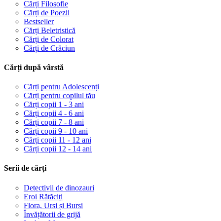
Cărți Filosofie
Cărți de Poezii
Bestseller
Cărți Beletristică
Cărți de Colorat
Cărți de Crăciun
Cărți după vârstă
Cărți pentru Adolescenți
Cărți pentru copilul tău
Cărți copii 1 - 3 ani
Cărți copii 4 - 6 ani
Cărți copii 7 - 8 ani
Cărți copii 9 - 10 ani
Cărți copii 11 - 12 ani
Cărți copii 12 - 14 ani
Serii de cărți
Detectivii de dinozauri
Eroi Rătăciți
Flora, Ursi și Bursi
Învățătorii de grijă