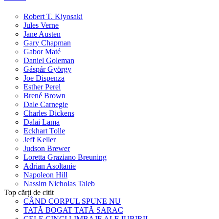
Robert T. Kiyosaki
Jules Verne
Jane Austen
Gary Chapman
Gabor Maté
Daniel Goleman
Gáspár György
Joe Dispenza
Esther Perel
Brené Brown
Dale Carnegie
Charles Dickens
Dalai Lama
Eckhart Tolle
Jeff Keller
Judson Brewer
Loretta Graziano Breuning
Adrian Asoltanie
Napoleon Hill
Nassim Nicholas Taleb
Top cărți de citit
CÂND CORPUL SPUNE NU
TATĂ BOGAT TATĂ SARAC
CELE CINCI LIMBAJE ALE IUBIRII