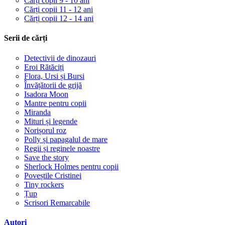
Cărți copii 9 - 10 ani
Cărți copii 11 - 12 ani
Cărți copii 12 - 14 ani
Serii de cărți
Detectivii de dinozauri
Eroi Rătăciți
Flora, Ursi și Bursi
Învățătorii de grijă
Isadora Moon
Mantre pentru copii
Miranda
Mituri și legende
Norișorul roz
Polly și papagalul de mare
Regii și reginele noastre
Save the story
Sherlock Holmes pentru copii
Poveștile Cristinei
Tiny rockers
Țup
Scrisori Remarcabile
Autori