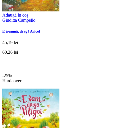
Adaugă în coș
Giuditta Campello
E toamnă, dragă Aricel
45,19 lei
60,26 lei
-25%
Hardcover