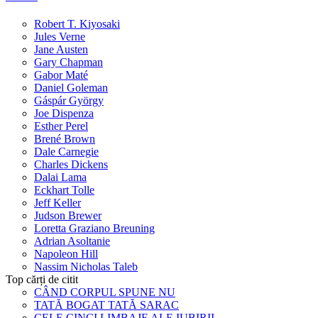
Robert T. Kiyosaki
Jules Verne
Jane Austen
Gary Chapman
Gabor Maté
Daniel Goleman
Gáspár György
Joe Dispenza
Esther Perel
Brené Brown
Dale Carnegie
Charles Dickens
Dalai Lama
Eckhart Tolle
Jeff Keller
Judson Brewer
Loretta Graziano Breuning
Adrian Asoltanie
Napoleon Hill
Nassim Nicholas Taleb
Top cărți de citit
CÂND CORPUL SPUNE NU
TATĂ BOGAT TATĂ SARAC
CELE CINCI LIMBAJE ALE IUBIRII