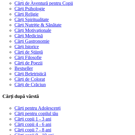
Cărți de Aventură pentru Copii
Cărți Psihologie
Cărți Religie
Cărți Spiritualitate
Cărți Nutriție & Sănătate
Cărți Motivaționale
Cărți Medicină
Cărți Gastronomie
Cărți Istorice
Cărți de Știință
Cărți Filosofie
Cărți de Poezii
Bestseller
Cărți Beletristică
Cărți de Colorat
Cărți de Crăciun
Cărți după vârstă
Cărți pentru Adolescenți
Cărți pentru copilul tău
Cărți copii 1 - 3 ani
Cărți copii 4 - 6 ani
Cărți copii 7 - 8 ani