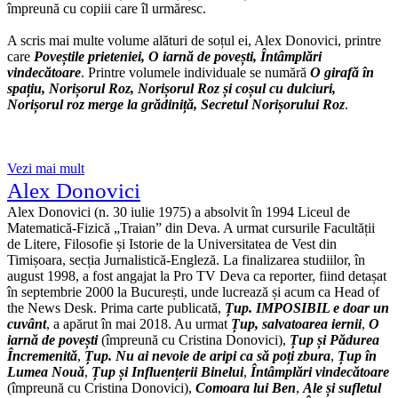
împreună cu copiii care îl urmăresc.
A scris mai multe volume alături de soțul ei, Alex Donovici, printre
care
Poveștile prieteniei, O iarnă de povești, Întâmplări
vindecătoar
e
. Printre volumele individuale se numără
O girafă în
spațiu,
Norișorul Roz, Norișorul Roz și coșul cu dulciuri,
Norișorul roz merge la grădiniță, Secretul Norișorului Roz
.
Vezi mai mult
Alex Donovici
Alex Donovici (n. 30 iulie 1975) a absolvit în 1994 Liceul de
Matematică-Fizică „Traian” din Deva. A urmat cursurile Facultății
de Litere, Filosofie și Istorie de la Universitatea de Vest din
Timișoara, secția Jurnalistică-Engleză. La finalizarea studiilor, în
august 1998, a fost angajat la Pro TV Deva ca reporter, fiind detașat
în septembrie 2000 la București, unde lucrează și acum ca Head of
the News Desk. Prima carte publicată,
Țup. IMPOSIBIL e doar un
cuvânt
, a apărut în mai 2018. Au urmat
Țup, salvatoarea iernii
,
O
iarnă de povești
(împreună cu Cristina Donovici),
Țup și Pădurea
Încremenită
,
Țup. Nu ai nevoie de aripi ca să poți zbura
,
Țup în
Lumea Nouă
,
Țup și Influențerii Binelui
,
Întâmplări vindecătoare
(împreună cu Cristina Donovici),
Comoara lui Ben
,
Ale și sufletul