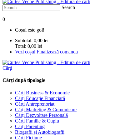
Search
|
0
Coșul este gol!
Subtotal:
0,00 lei
Total:
0,00 lei
Vezi coșul
Finalizează comanda
Cărți
Cărți după tipologie
Cărți Business & Economie
Cărți Educație Financiară
Cărți Antreprenoriat
Cărți Marketing & Comunicare
Cărți Dezvoltare Personală
Cărți Familie & Cuplu
Cărți Parenting
Biografii și Autobiografii
Cărți Ficțiune