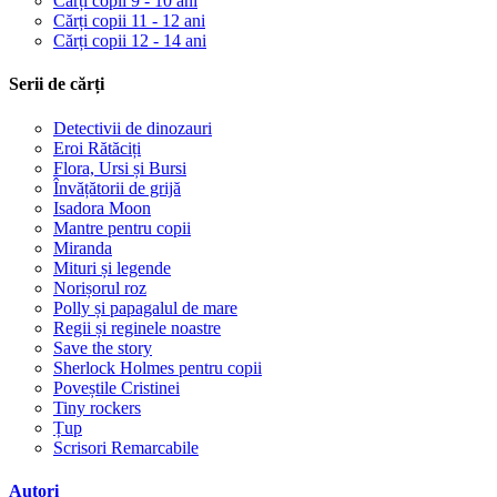
Cărți copii 9 - 10 ani
Cărți copii 11 - 12 ani
Cărți copii 12 - 14 ani
Serii de cărți
Detectivii de dinozauri
Eroi Rătăciți
Flora, Ursi și Bursi
Învățătorii de grijă
Isadora Moon
Mantre pentru copii
Miranda
Mituri și legende
Norișorul roz
Polly și papagalul de mare
Regii și reginele noastre
Save the story
Sherlock Holmes pentru copii
Poveștile Cristinei
Tiny rockers
Țup
Scrisori Remarcabile
Autori