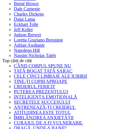
Brené Brown
Dale Carnegie
Charles Dickens
Dalai Lama
Eckhart Tolle
Jeff Keller
Judson Brewer
Loretta Graziano Breuning
Adrian Asoltanie
Napoleon Hill
Nassim Nicholas Taleb
Top cărți de citit
CÂND CORPUL SPUNE NU
TATĂ BOGAT TATĂ SARAC
CELE CINCI LIMBAJE ALE IUBIRII
ȚINE-ȚI COPIII APROAPE
CREIERUL FERICIT
PUTEREA PREZENTULUI
INTELIGENȚA EMOȚIONALĂ
SECRETELE SUCCESULUI
ANTRENEAZĂ-ȚI CREIERUL
ATITUDINEA ESTE TOTUL
ÎMBLÂNZIREA ANXIETĂȚII
CURAJUL DE A FI VULNERABIL
DRAGĂ, UNDE-S BANII?