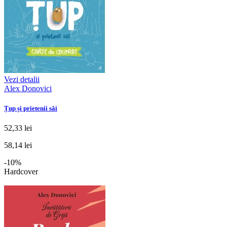
Vezi detalii
Alex Donovici
Țup și prietenii săi
52,33 lei
58,14 lei
-10%
Hardcover