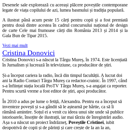
Desenele sale explorează cu aceeași plăcere poveștile contemporane
legate de viața copilului de azi, lumea basmului și tradiția populară.
A ilustrat până acum peste 15 cărți pentru copii și a fost premiată
pentru două dintre acestea în cadrul concursului național de design
de carte Cele mai frumoase cărți din România 2013 și 2014 și la
Gala Bun de Tipar 2015.
Vezi mai mult
Cristina Donovici
Cristina Donovici s-a născut la Târgu Mureș, în 1974. Este licențiată
în Jurnalism și lucrează în televiziune, ca producător de știri.
Și-a început cariera la radio, încă din timpul facultății. A lucrat doi
ani la Radio Contact Târgu Mureș ca redactor-crainic. În 1997, când
s-a înființat stația locală ProTV Târgu Mureș, s-a angajat ca reporter.
Pentru scurtă vreme a fost editor de știri, apoi producător.
În 2010 a adus pe lume o fetiță, Alexandra. Pentru ea a început să
inventeze povești și s-a gândit să le aștearnă pe hârtie, ca să îi
rămână amintire. Soțul ei a venit cu ideea unui site unde să publice
istorioarele, însoțite de ilustrații, iar mai târziu de înregistrări audio.
Așa s-a născut un proiect îndrăzneț,
Poveștile Cristinei
, iubit
deopotrivă de copii și de părinți și care crește de la an la an,