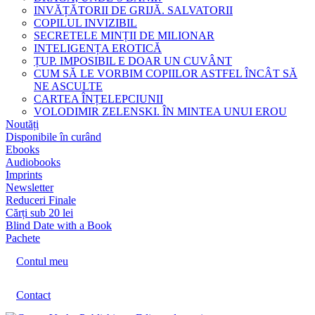
INVĂȚĂTORII DE GRIJĂ. SALVATORII
COPILUL INVIZIBIL
SECRETELE MINȚII DE MILIONAR
INTELIGENȚA EROTICĂ
ȚUP. IMPOSIBIL E DOAR UN CUVÂNT
CUM SĂ LE VORBIM COPIILOR ASTFEL ÎNCÂT SĂ
NE ASCULTE
CARTEA ÎNȚELEPCIUNII
VOLODIMIR ZELENSKI. ÎN MINTEA UNUI EROU
Noutăți
Disponibile în curând
Ebooks
Audiobooks
Imprints
Newsletter
Reduceri Finale
Cărți sub 20 lei
Blind Date with a Book
Pachete
Contul meu
Contact