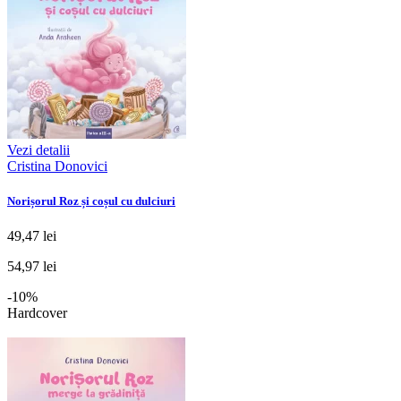
Vezi detalii
Cristina Donovici
Norișorul Roz și coșul cu dulciuri
49,47 lei
54,97 lei
-10%
Hardcover