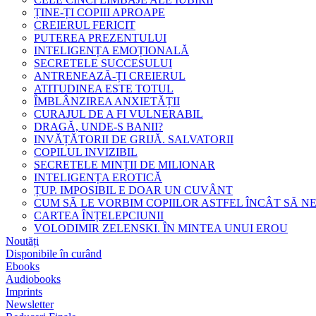
ȚINE-ȚI COPIII APROAPE
CREIERUL FERICIT
PUTEREA PREZENTULUI
INTELIGENȚA EMOȚIONALĂ
SECRETELE SUCCESULUI
ANTRENEAZĂ-ȚI CREIERUL
ATITUDINEA ESTE TOTUL
ÎMBLÂNZIREA ANXIETĂȚII
CURAJUL DE A FI VULNERABIL
DRAGĂ, UNDE-S BANII?
INVĂȚĂTORII DE GRIJĂ. SALVATORII
COPILUL INVIZIBIL
SECRETELE MINȚII DE MILIONAR
INTELIGENȚA EROTICĂ
ȚUP. IMPOSIBIL E DOAR UN CUVÂNT
CUM SĂ LE VORBIM COPIILOR ASTFEL ÎNCÂT SĂ N
CARTEA ÎNȚELEPCIUNII
VOLODIMIR ZELENSKI. ÎN MINTEA UNUI EROU
Noutăți
Disponibile în curând
Ebooks
Audiobooks
Imprints
Newsletter