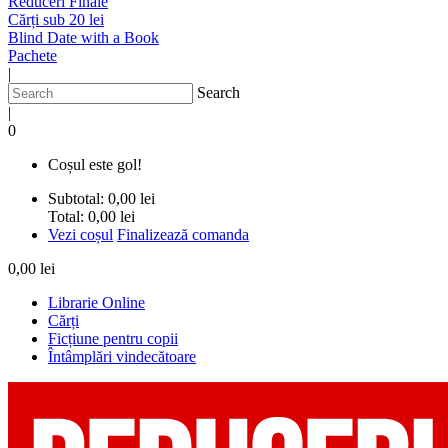
Reduceri Finale
Cărți sub 20 lei
Blind Date with a Book
Pachete
|
Search
|
0
Coșul este gol!
Subtotal:
0,00 lei
Total:
0,00 lei
Vezi coșul
Finalizează comanda
0,00 lei
Librarie Online
Cărți
Ficțiune pentru copii
Întâmplări vindecătoare