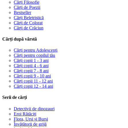
Cărți Filosofie
Cărți de Poezii
Bestseller
Cărți Beletristică
Cărți de Colorat
Cărți de Crăciun
Cărți după vârstă
Cărți pentru Adolescenți
Cărți pentru copilul tău
Cărți copii 1 - 3 ani
Cărți copii 4 - 6 ani
Cărți copii 7 - 8 ani
Cărți copii 9 - 10 ani
Cărți copii 11 - 12 ani
Cărți copii 12 - 14 ani
Serii de cărți
Detectivii de dinozauri
Eroi Rătăciți
Flora, Ursi și Bursi
Învățătorii de grijă