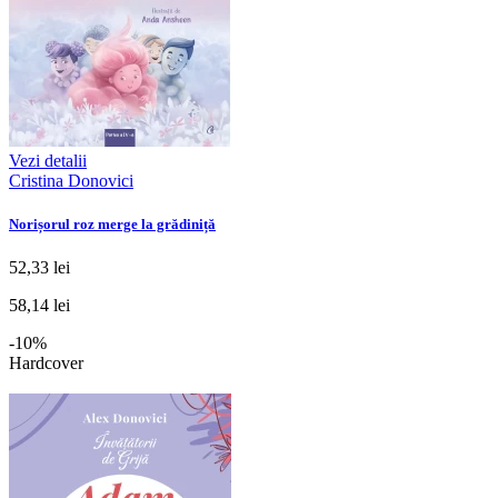
Vezi detalii
Cristina Donovici
Norișorul roz merge la grădiniță
52,33 lei
58,14 lei
-10%
Hardcover