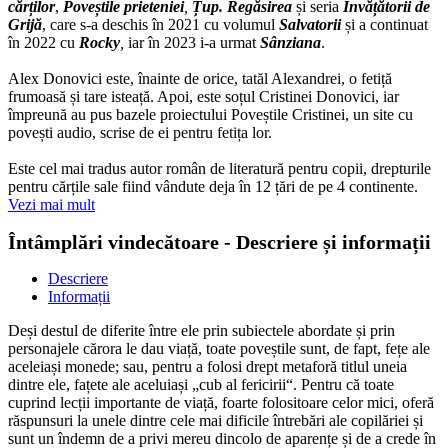
cărților
,
Poveștile prieteniei
,
Țup. Regăsirea
și seria
Învățătorii de
Grijă
, care s-a deschis în 2021 cu volumul
Salvatorii
și a continuat
în 2022 cu
Rocky
,
iar în 2023 i-a urmat
Sânziana
.
Alex Donovici este, înainte de orice, tatăl Alexandrei, o fetiță
frumoasă și tare isteață. Apoi, este soțul Cristinei Donovici, iar
împreună au pus bazele proiectului Poveștile Cristinei, un site cu
povești audio, scrise de ei pentru fetița lor.
Este cel mai tradus autor român de literatură pentru copii, drepturile
pentru cărțile sale fiind vândute deja în 12 țări de pe 4 continente.
Vezi mai mult
Întâmplări vindecătoare - Descriere și informații
Descriere
Informații
Deși destul de diferite între ele prin subiectele abordate și prin
personajele cărora le dau viață, toate poveștile sunt, de fapt, fețe ale
aceleiași monede; sau, pentru a folosi drept metaforă titlul uneia
dintre ele, fațete ale aceluiași „cub al fericirii“. Pentru că toate
cuprind lecții importante de viață, foarte folositoare celor mici, oferă
răspunsuri la unele dintre cele mai dificile întrebări ale copilăriei și
sunt un îndemn de a privi mereu dincolo de aparențe și de a crede în