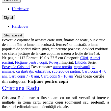
Hardcover
Hardcover
Digital
Hardcover
Stoc epuizat
Poveștile cuprinse în această carte sunt, înainte de toate, o invitație
de a intra într-o lume miraculoasă, fermecător ilustrată, o lume
populată de șoricei năstrușnici, ciupercuțe poznașe, dovleci vorbitori
sau sirene jucăușe de la care copiii au mereu o lecție de învățat.
Nr. pagini:
112
Format:
19.0 x 23.5 cm
Categorii:
Cărți
,
Autori
români
,
Ficțiune pentru copii
,
Povești
Imprint:
LitKids
Serie:
Poveștile Cristinei
Descriptoare:
autor român
,
captivantă
,
cu
animale
,
cu ilustrații
,
educativă
,
sub 200 de pagini
,
Carti copii 4 - 6
Vezi toate cartile
ani
,
Carti copii 7 - 8 ani
,
Carti copii 9 - 10 ani
din categoria:
Ficțiune pentru copii
Cristiana Radu
Cristiana Radu este o ilustratoare cu un stil versatil și interese
multiple, în zona cărții pentru copii (domeniul său preferat), a
ilustrației editoriale sau a identității vizuale.