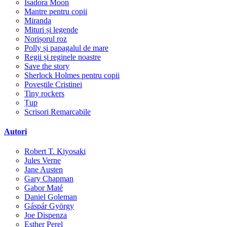
Isadora Moon
Mantre pentru copii
Miranda
Mituri și legende
Norișorul roz
Polly și papagalul de mare
Regii și reginele noastre
Save the story
Sherlock Holmes pentru copii
Poveștile Cristinei
Tiny rockers
Țup
Scrisori Remarcabile
Autori
Robert T. Kiyosaki
Jules Verne
Jane Austen
Gary Chapman
Gabor Maté
Daniel Goleman
Gáspár György
Joe Dispenza
Esther Perel