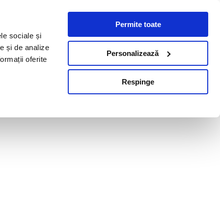
Permite toate
le sociale și
te și de analize
Personalizează
ormații oferite
Respinge