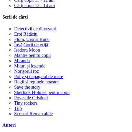
Cărți copii 11 - 12 ani
Cărți copii 12 - 14 ani
Serii de cărți
Detectivii de dinozauri
Eroi Rătăciți
Flora, Ursi și Bursi
Învățătorii de grijă
Isadora Moon
Mantre pentru copii
Miranda
Mituri și legende
Norișorul roz
Polly și papagalul de mare
Regii și reginele noastre
Save the story
Sherlock Holmes pentru copii
Poveștile Cristinei
Tiny rockers
Țup
Scrisori Remarcabile
Autori