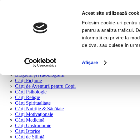
Bine ai venit!
Cărți
Acest site utilizează cook
Folosim cookie-uri pentru a 
Cărți după tipologie
pentru a analiza traficul. 
Cărți Business & Economie
informații cu privire la mod
Cărți Educație Financiară
de dvs. sau culese în urma f
Cărți Antreprenoriat
Cărți Marketing & Comunicare
Cărți Dezvoltare Personală
Afişare
Cărți Familie & Cuplu
Cărți Parenting
Biografii și Autobiografii
Cărți Ficțiune
Cărți de Aventură pentru Copii
Cărți Psihologie
Cărți Religie
Cărți Spiritualitate
Cărți Nutriție & Sănătate
Cărți Motivaționale
Cărți Medicină
Cărți Gastronomie
Cărți Istorice
Cărți de Știință