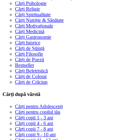
Cărți Psihologie
Cărți Religie
Cărți Spiritualitate
Cărți Nutriție & Sănătate
Cărți Motivaționale
Cărți Medicină
Cărți Gastronomie
Cărți Istorice
Cărți de Știință
Cărți Filosofie
Cărți de Poezii
Bestseller
Cărți Beletristică
Cărți de Colorat
Cărți de Crăciun
Cărți după vârstă
Cărți pentru Adolescenți
Cărți pentru copilul tău
Cărți copii 1 - 3 ani
Cărți copii 4 - 6 ani
Cărți copii 7 - 8 ani
Cărți copii 9 - 10 ani