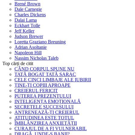
Brené Brown
Dale Carnegie
Charles Dickens
Dalai Lama
Eckhart Tolle
Jeff Keller
Judson Brewer
Loretta Graziano Breuning
Adrian Asoltanie
Napoleon Hill
Nassim Nicholas Taleb
Top cărți de citit
CÂND CORPUL SPUNE NU
TATĂ BOGAT TATĂ SARAC
CELE CINCI LIMBAJE ALE IUBIRII
ȚINE-ȚI COPIII APROAPE
CREIERUL FERICIT
PUTEREA PREZENTULUI
INTELIGENȚA EMOȚIONALĂ
SECRETELE SUCCESULUI
ANTRENEAZĂ-ȚI CREIERUL
ATITUDINEA ESTE TOTUL
ÎMBLÂNZIREA ANXIETĂȚII
CURAJUL DE A FI VULNERABIL
DRAGĂ, UNDE-S BANII?