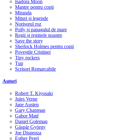
Isadora Moon
Mantre pentru copii
Miranda
Mituri și legende
Norișorul roz
Polly și papagalul de mare
Regii și reginele noastre
Save the story
Sherlock Holmes pentru copii
Poveștile Cristinei
Tiny rockers
Țup
Scrisori Remarcabile
Autori
Robert T. Kiyosaki
Jules Verne
Jane Austen
Gary Chapman
Gabor Maté
Daniel Goleman
Gáspár György
Joe Dispenza
Esther Perel