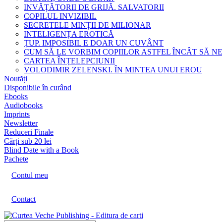
INVĂȚĂTORII DE GRIJĂ. SALVATORII
COPILUL INVIZIBIL
SECRETELE MINȚII DE MILIONAR
INTELIGENȚA EROTICĂ
ȚUP. IMPOSIBIL E DOAR UN CUVÂNT
CUM SĂ LE VORBIM COPIILOR ASTFEL ÎNCÂT SĂ N
CARTEA ÎNȚELEPCIUNII
VOLODIMIR ZELENSKI. ÎN MINTEA UNUI EROU
Noutăți
Disponibile în curând
Ebooks
Audiobooks
Imprints
Newsletter
Reduceri Finale
Cărți sub 20 lei
Blind Date with a Book
Pachete
Contul meu
Contact