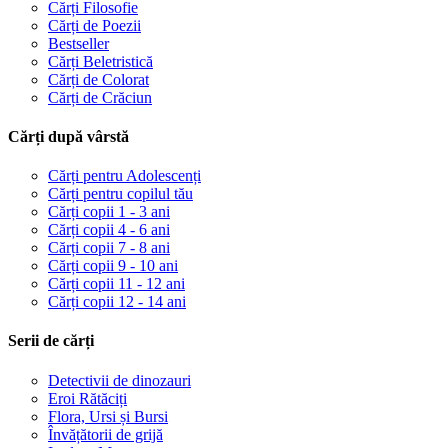
Cărți Filosofie
Cărți de Poezii
Bestseller
Cărți Beletristică
Cărți de Colorat
Cărți de Crăciun
Cărți după vârstă
Cărți pentru Adolescenți
Cărți pentru copilul tău
Cărți copii 1 - 3 ani
Cărți copii 4 - 6 ani
Cărți copii 7 - 8 ani
Cărți copii 9 - 10 ani
Cărți copii 11 - 12 ani
Cărți copii 12 - 14 ani
Serii de cărți
Detectivii de dinozauri
Eroi Rătăciți
Flora, Ursi și Bursi
Învățătorii de grijă