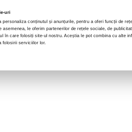
ie-uri
personaliza conținutul și anunțurile, pentru a oferi funcții de rețe
De asemenea, le oferim partenerilor de rețele sociale, de publicita
ul în care folosiți site-ul nostru. Aceștia le pot combina cu alte inf
olosirii serviciilor lor.