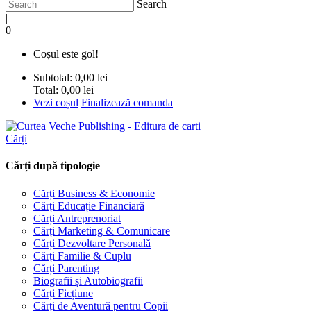
Search
|
0
Coșul este gol!
Subtotal:
0,00 lei
Total:
0,00 lei
Vezi coșul
Finalizează comanda
Cărți
Cărți după tipologie
Cărți Business & Economie
Cărți Educație Financiară
Cărți Antreprenoriat
Cărți Marketing & Comunicare
Cărți Dezvoltare Personală
Cărți Familie & Cuplu
Cărți Parenting
Biografii și Autobiografii
Cărți Ficțiune
Cărți de Aventură pentru Copii