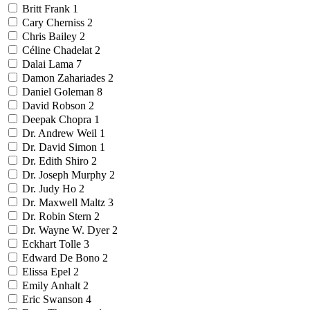
Britt Frank
1
Cary Cherniss
2
Chris Bailey
2
Céline Chadelat
2
Dalai Lama
7
Damon Zahariades
2
Daniel Goleman
8
David Robson
2
Deepak Chopra
1
Dr. Andrew Weil
1
Dr. David Simon
1
Dr. Edith Shiro
2
Dr. Joseph Murphy
2
Dr. Judy Ho
2
Dr. Maxwell Maltz
3
Dr. Robin Stern
2
Dr. Wayne W. Dyer
2
Eckhart Tolle
3
Edward De Bono
2
Elissa Epel
2
Emily Anhalt
2
Eric Swanson
4