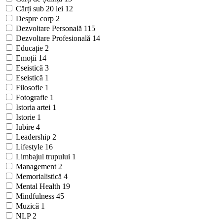
Cărți sub 20 lei
12
Despre corp
2
Dezvoltare Personală
115
Dezvoltare Profesională
14
Educație
2
Emoții
14
Eseistică
3
Eseistică
1
Filosofie
1
Fotografie
1
Istoria artei
1
Istorie
1
Iubire
4
Leadership
2
Lifestyle
16
Limbajul trupului
1
Management
2
Memorialistică
4
Mental Health
19
Mindfulness
45
Muzică
1
NLP
2