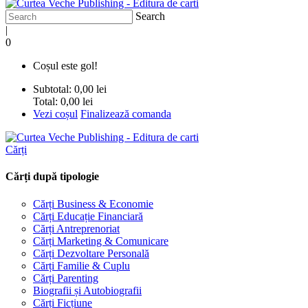
Search
|
0
Coșul este gol!
Subtotal:
0,00 lei
Total:
0,00 lei
Vezi coșul
Finalizează comanda
Cărți
Cărți după tipologie
Cărți Business & Economie
Cărți Educație Financiară
Cărți Antreprenoriat
Cărți Marketing & Comunicare
Cărți Dezvoltare Personală
Cărți Familie & Cuplu
Cărți Parenting
Biografii și Autobiografii
Cărți Ficțiune