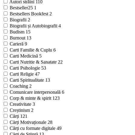
Autori străini
110
Bestseller25
1
Bestsellers Bookfest
2
Biografii
2
Biografii și Autobiografii
4
Budism
15
Burnout
13
Carieră
9
Carti Familie & Cuplu
6
Carti Medicină
5
Carti Nutritie & Sanatate
22
Carti Psihologie
53
Carti Religie
47
Carti Spiritualitate
13
Coaching
2
Comunicare interpersonală
6
Corp & minte & spirit
123
Creativitate
3
Creștinism
2
Cărți
121
Cărți Motivaționale
28
Cărți cu formate digitale
49
Cărți de Știință
13