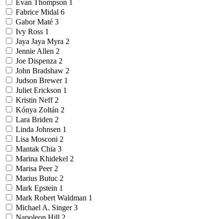
Evan Thompson
1
Fabrice Midal
6
Gabor Maté
3
Ivy Ross
1
Jaya Jaya Myra
2
Jennie Allen
2
Joe Dispenza
2
John Bradshaw
2
Judson Brewer
1
Juliet Erickson
1
Kristin Neff
2
Kónya Zoltán
2
Lara Briden
2
Linda Johnsen
1
Lisa Mosconi
2
Mantak Chia
3
Marina Khidekel
2
Marisa Peer
2
Marius Butuc
2
Mark Epstein
1
Mark Robert Waldman
1
Michael A. Singer
3
Napoleon Hill
2