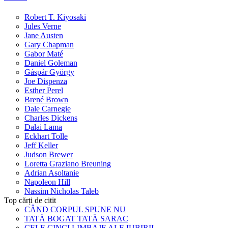
Robert T. Kiyosaki
Jules Verne
Jane Austen
Gary Chapman
Gabor Maté
Daniel Goleman
Gáspár György
Joe Dispenza
Esther Perel
Brené Brown
Dale Carnegie
Charles Dickens
Dalai Lama
Eckhart Tolle
Jeff Keller
Judson Brewer
Loretta Graziano Breuning
Adrian Asoltanie
Napoleon Hill
Nassim Nicholas Taleb
Top cărți de citit
CÂND CORPUL SPUNE NU
TATĂ BOGAT TATĂ SARAC
CELE CINCI LIMBAJE ALE IUBIRII