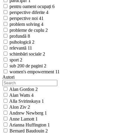
participă!
1
pentru oameni ocupați
6
perspective diferite
4
perspective noi
41
problem solving
4
probleme de cuplu
2
profundă
8
psihologică
2
relevantă
11
schimbări sociale
2
sport
2
sub 200 de pagini
2
women's empowerment
11
Autori
Alan Gordon
2
Alan Watts
4
Alla Svirinskaya
1
Alon Ziv
2
Andrew Newberg
1
Anne Lamott
1
Arianna Huffington
1
Bernard Baudouin
2