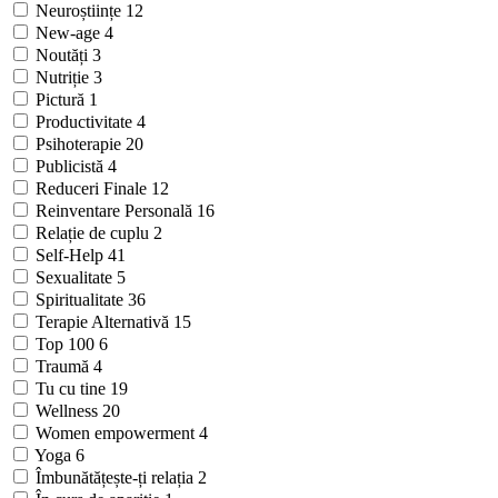
Neuroștiințe
12
New-age
4
Noutăți
3
Nutriție
3
Pictură
1
Productivitate
4
Psihoterapie
20
Publicistă
4
Reduceri Finale
12
Reinventare Personală
16
Relație de cuplu
2
Self-Help
41
Sexualitate
5
Spiritualitate
36
Terapie Alternativă
15
Top 100
6
Traumă
4
Tu cu tine
19
Wellness
20
Women empowerment
4
Yoga
6
Îmbunătățește-ți relația
2