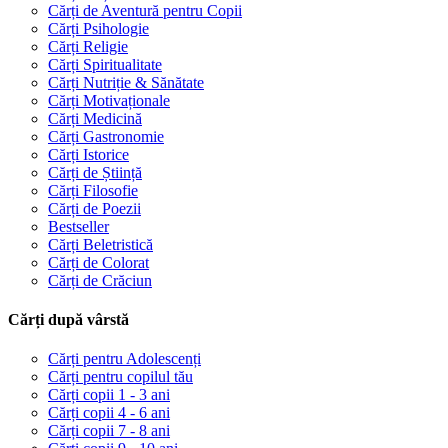
Cărți de Aventură pentru Copii
Cărți Psihologie
Cărți Religie
Cărți Spiritualitate
Cărți Nutriție & Sănătate
Cărți Motivaționale
Cărți Medicină
Cărți Gastronomie
Cărți Istorice
Cărți de Știință
Cărți Filosofie
Cărți de Poezii
Bestseller
Cărți Beletristică
Cărți de Colorat
Cărți de Crăciun
Cărți după vârstă
Cărți pentru Adolescenți
Cărți pentru copilul tău
Cărți copii 1 - 3 ani
Cărți copii 4 - 6 ani
Cărți copii 7 - 8 ani