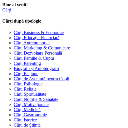
Bine ai venit!
Cărți
Cărți după tipologie
Cărți Business & Economie
Cărți Educație Financiară
Cărți Antreprenoriat
Cărți Marketing & Comunicare
Cărți Dezvoltare Personală
Cărți Familie & Cuplu
Cărți Parenting
Biografii și Autobiografii
Cărți Ficțiune
Cărți de Aventură pentru Copii
Cărți Psihologie
Cărți Religie
Cărți Spiritualitate
Cărți Nutriție & Sănătate
Cărți Motivaționale
Cărți Medicină
Cărți Gastronomie
Cărți Istorice
Cărți de Știință