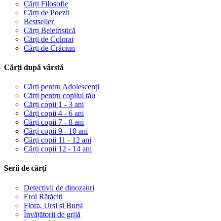
Cărți Filosofie
Cărți de Poezii
Bestseller
Cărți Beletristică
Cărți de Colorat
Cărți de Crăciun
Cărți după vârstă
Cărți pentru Adolescenți
Cărți pentru copilul tău
Cărți copii 1 - 3 ani
Cărți copii 4 - 6 ani
Cărți copii 7 - 8 ani
Cărți copii 9 - 10 ani
Cărți copii 11 - 12 ani
Cărți copii 12 - 14 ani
Serii de cărți
Detectivii de dinozauri
Eroi Rătăciți
Flora, Ursi și Bursi
Învățătorii de grijă