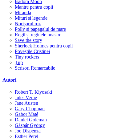
Isadora Moon
Mantre pentru copii
Miranda
Mituri și legende
Norișorul roz
Polly și papagalul de mare
Regii și reginele noastre
Save the story
Sherlock Holmes pentru copii
Poveștile Cristinei
Tiny rockers
Țup
Scrisori Remarcabile
Autori
Robert T. Kiyosaki
Jules Verne
Jane Austen
Gary Chapman
Gabor Maté
Daniel Goleman
Gáspár György
Joe Dispenza
Esther Perel