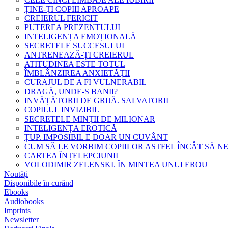
ȚINE-ȚI COPIII APROAPE
CREIERUL FERICIT
PUTEREA PREZENTULUI
INTELIGENȚA EMOȚIONALĂ
SECRETELE SUCCESULUI
ANTRENEAZĂ-ȚI CREIERUL
ATITUDINEA ESTE TOTUL
ÎMBLÂNZIREA ANXIETĂȚII
CURAJUL DE A FI VULNERABIL
DRAGĂ, UNDE-S BANII?
INVĂȚĂTORII DE GRIJĂ. SALVATORII
COPILUL INVIZIBIL
SECRETELE MINȚII DE MILIONAR
INTELIGENȚA EROTICĂ
ȚUP. IMPOSIBIL E DOAR UN CUVÂNT
CUM SĂ LE VORBIM COPIILOR ASTFEL ÎNCÂT SĂ N
CARTEA ÎNȚELEPCIUNII
VOLODIMIR ZELENSKI. ÎN MINTEA UNUI EROU
Noutăți
Disponibile în curând
Ebooks
Audiobooks
Imprints
Newsletter