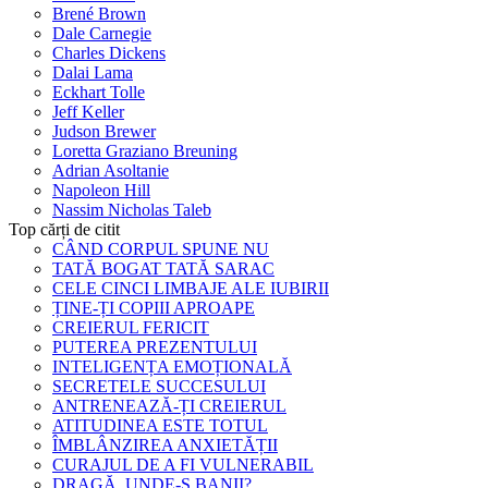
Brené Brown
Dale Carnegie
Charles Dickens
Dalai Lama
Eckhart Tolle
Jeff Keller
Judson Brewer
Loretta Graziano Breuning
Adrian Asoltanie
Napoleon Hill
Nassim Nicholas Taleb
Top cărți de citit
CÂND CORPUL SPUNE NU
TATĂ BOGAT TATĂ SARAC
CELE CINCI LIMBAJE ALE IUBIRII
ȚINE-ȚI COPIII APROAPE
CREIERUL FERICIT
PUTEREA PREZENTULUI
INTELIGENȚA EMOȚIONALĂ
SECRETELE SUCCESULUI
ANTRENEAZĂ-ȚI CREIERUL
ATITUDINEA ESTE TOTUL
ÎMBLÂNZIREA ANXIETĂȚII
CURAJUL DE A FI VULNERABIL
DRAGĂ, UNDE-S BANII?