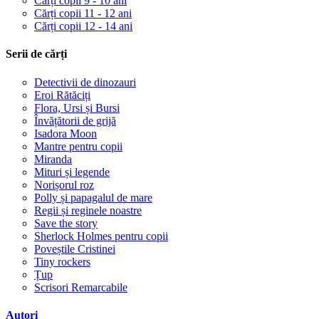
Cărți copii 9 - 10 ani
Cărți copii 11 - 12 ani
Cărți copii 12 - 14 ani
Serii de cărți
Detectivii de dinozauri
Eroi Rătăciți
Flora, Ursi și Bursi
Învățătorii de grijă
Isadora Moon
Mantre pentru copii
Miranda
Mituri și legende
Norișorul roz
Polly și papagalul de mare
Regii și reginele noastre
Save the story
Sherlock Holmes pentru copii
Poveștile Cristinei
Tiny rockers
Țup
Scrisori Remarcabile
Autori