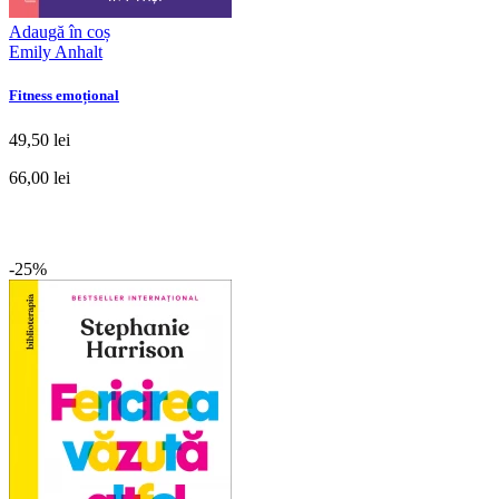
Adaugă în coș
Emily Anhalt
Fitness emoțional
49,50 lei
66,00 lei
-25%