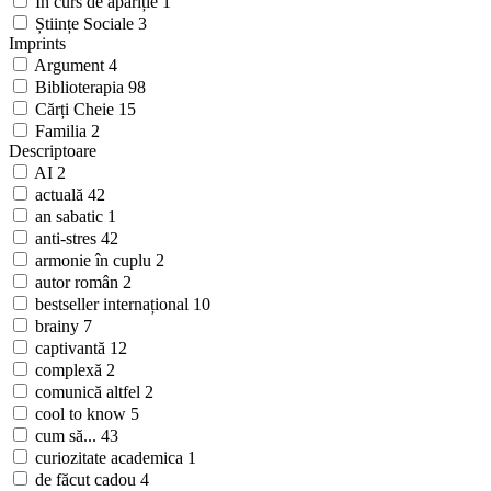
În curs de apariție
1
Științe Sociale
3
Imprints
Argument
4
Biblioterapia
98
Cărți Cheie
15
Familia
2
Descriptoare
AI
2
actuală
42
an sabatic
1
anti-stres
42
armonie în cuplu
2
autor român
2
bestseller internațional
10
brainy
7
captivantă
12
complexă
2
comunică altfel
2
cool to know
5
cum să...
43
curiozitate academica
1
de făcut cadou
4