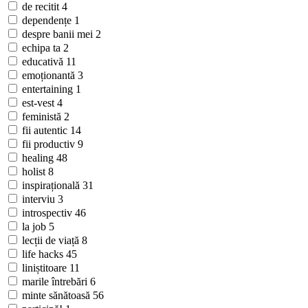
de recitit
4
dependențe
1
despre banii mei
2
echipa ta
2
educativă
11
emoționantă
3
entertaining
1
est-vest
4
feministă
2
fii autentic
14
fii productiv
9
healing
48
holist
8
inspirațională
31
interviu
3
introspectiv
46
la job
5
lecții de viață
8
life hacks
45
liniștitoare
11
marile întrebări
6
minte sănătoasă
56