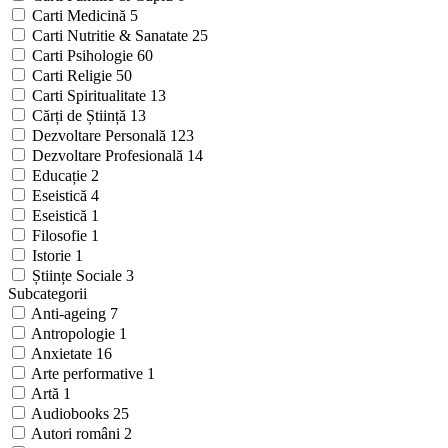
Carti Medicină
5
Carti Nutritie & Sanatate
25
Carti Psihologie
60
Carti Religie
50
Carti Spiritualitate
13
Cărți de Știință
13
Dezvoltare Personală
123
Dezvoltare Profesională
14
Educație
2
Eseistică
4
Eseistică
1
Filosofie
1
Istorie
1
Științe Sociale
3
Subcategorii
Anti-ageing
7
Antropologie
1
Anxietate
16
Arte performative
1
Artă
1
Audiobooks
25
Autori români
2