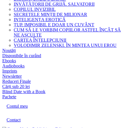
INVĂȚĂTORII DE GRIJĂ. SALVATORII
COPILUL INVIZIBIL
SECRETELE MINȚII DE MILIONAR
INTELIGENȚA EROTICĂ
ȚUP. IMPOSIBIL E DOAR UN CUVÂNT
CUM SĂ LE VORBIM COPIILOR ASTFEL ÎNCÂT SĂ
NE ASCULTE
CARTEA ÎNȚELEPCIUNII
VOLODIMIR ZELENSKI. ÎN MINTEA UNUI EROU
Noutăți
Disponibile în curând
Ebooks
Audiobooks
Imprints
Newsletter
Reduceri Finale
Cărți sub 20 lei
Blind Date with a Book
Pachete
Contul meu
Contact